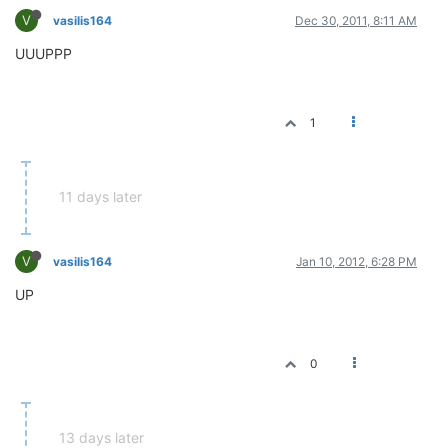
V
vasilis164
Dec 30, 2011, 8:11 AM
UUUPPP
1
11 days later
V
vasilis164
Jan 10, 2012, 6:28 PM
UP
0
13 days later