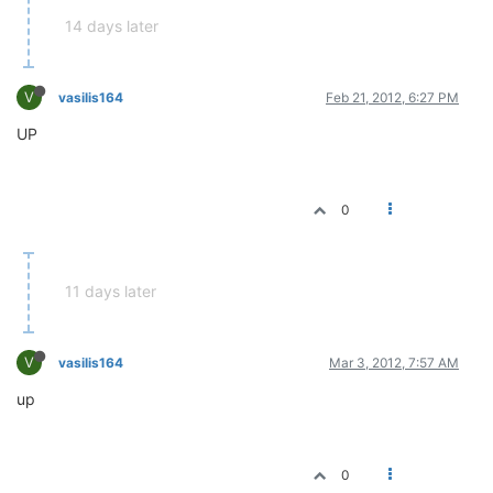
14 days later
V
vasilis164
Feb 21, 2012, 6:27 PM
UP
0
11 days later
V
vasilis164
Mar 3, 2012, 7:57 AM
up
0