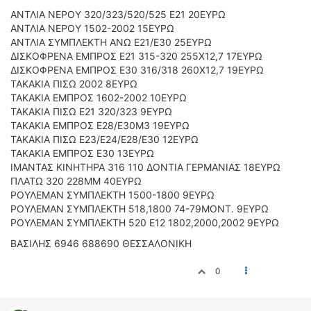
ΟΔΟΙΠΟΡΙΚΑ
ΑΝΤΛΙΑ ΝΕΡΟΥ 320/323/520/525 Ε21 20ΕΥΡΩ
ΑΝΤΛΙΑ ΝΕΡΟΥ 1502-2002 15ΕΥΡΩ
VIDEO
ΑΝΤΛΙΑ ΣΥΜΠΛΕΚΤΗ ΑΝΩ Ε21/Ε30 25ΕΥΡΩ
4TTV
ΔΙΣΚΟΦΡΕΝΑ ΕΜΠΡΟΣ Ε21 315-320 255Χ12,7 17ΕΥΡΩ
ΔΙΣΚΟΦΡΕΝΑ ΕΜΠΡΟΣ Ε30 316/318 260Χ12,7 19ΕΥΡΩ
ΝΕΑ ΜΟΝΤΕΛΑ
ΤΑΚΑΚΙΑ ΠΙΣΩ 2002 8ΕΥΡΩ
ΑΓΩΝΕΣ
ΤΑΚΑΚΙΑ ΕΜΠΡΟΣ 1602-2002 10ΕΥΡΩ
CANDID CAMERA
ΤΑΚΑΚΙΑ ΠΙΣΩ Ε21 320/323 9ΕΥΡΩ
ΤΑΚΑΚΙΑ ΕΜΠΡΟΣ Ε28/Ε30Μ3 19ΕΥΡΩ
ΤΕΧΝΟΛΟΓΙΑ
ΤΑΚΑΚΙΑ ΠΙΣΩ Ε23/Ε24/Ε28/Ε30 12ΕΥΡΩ
ΤΑΚΑΚΙΑ ΕΜΠΡΟΣ Ε30 13ΕΥΡΩ
ΕΙΔΗΣΕΙΣ – ΠΑΡΟΥΣΙΑΣΕΙΣ
ΙΜΑΝΤΑΣ ΚΙΝΗΤΗΡΑ 316 110 ΔΟΝΤΙΑ ΓΕΡΜΑΝΙΑΣ 18ΕΥΡΩ
ΛΕΞΙΚΟ
ΠΛΑΤΩ 320 228ΜΜ 40ΕΥΡΩ
ΡΟΥΛΕΜΑΝ ΣΥΜΠΛΕΚΤΗ 1500-1800 9ΕΥΡΩ
ΠΕΡΙΒΑΛΛΟΝ
ΡΟΥΛΕΜΑΝ ΣΥΜΠΛΕΚΤΗ 518,1800 74-79ΜΟΝΤ. 9ΕΥΡΩ
ΡΟΥΛΕΜΑΝ ΣΥΜΠΛΕΚΤΗ 520 Ε12 1802,2000,2002 9ΕΥΡΩ
ΔΟΚΙΜΕΣ – ΠΑΡΟΥΣΙΑΣΕΙΣ
ΕΙΔΗΣΕΙΣ
BAΣΙΛΗΣ 6946 688690 ΘΕΣΣΑΛΟΝΙΚΗ
ΑΓΩΝΕΣ
0
FORMULA 1
WRC