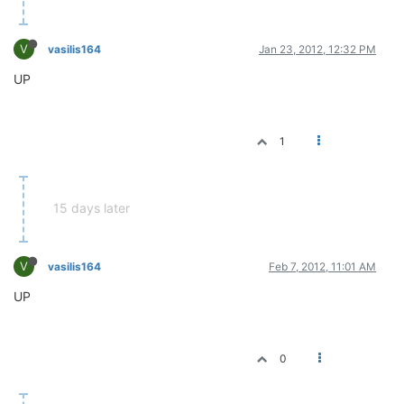
V
vasilis164
Jan 23, 2012, 12:32 PM
UP
1
15 days later
V
vasilis164
Feb 7, 2012, 11:01 AM
UP
0