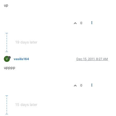
up
0
19 days later
V
vasilis164
Dec 15, 2011, 8:27 AM
upppp
0
15 days later