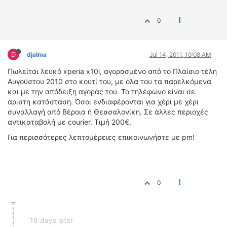
ΔΙΕΘΝΕΙΣ ΑΓΩΝΕΣ
0
ΕΛΛΗΝΙΚΟΙ ΑΓΩΝΕΣ
ΤΙΜΕΣ
D
djalma
Jul 14, 2011, 10:08 AM
4T CLASSIC
Πωλείται λευκό xperia x10i, αγορασμένο από το Πλαίσιο τέλη
Αυγούστου 2010 στο κουτί του, με όλα του τα παρελκόμενα
ΜΟΝΤΕΛΑ
και με την απόδειξη αγοράς του. Το τηλέφωνο είναι σε
ΚΑΤΑΣΚΕΥΑΣΤΕΣ
άριστη κατάσταση. Όσοι ενδιαφέρονται για χέρι με χέρι
ΠΡΟΣΩΠΙΚΟΤΗΤΕΣ
συναλλαγή από Βέροια ή Θεσσαλονίκη. Σε άλλες περιοχές
ΑΓΩΝΙΣΤΙΚΑ ΑΥΤΟΚΙΝΗΤΑ
αντικαταβολή με courier. Τιμή 200€.
ΑΓΩΝΕΣ/ΔΙΟΡΓΑΝΩΣΕΙΣ
Για περισσότερες λεπτομέρειες επικοινωνήστε με pm!
ΑΓΟΡΑ
ΠΩΛΗΣΕΙΣ
ΠΡΟΣΦΟΡΕΣ
0
ΜΕΤΑΧΕΙΡΙΣΜΕΝΑ
2ΤΡΟΧΟΙ
18 days later