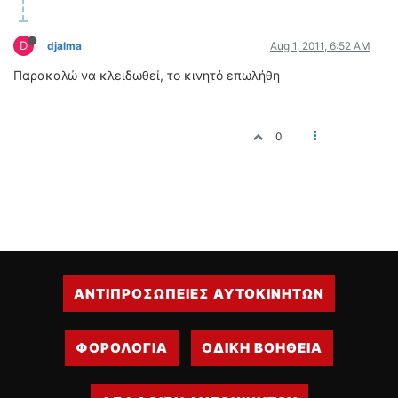
ΟΔΗΓΟΥΜΕ
ΕΠΙΚΑΙΡΟΤΗΤΑ
D
djalma
Aug 1, 2011, 6:52 AM
ΑΓΩΝΕΣ
Παρακαλώ να κλειδωθεί, το κινητό επωλήθη
CLASSIC
ΑΡΧΕΙΟ ΤΕΥΧΩΝ
0
ΑΝΤΙΠΡΟΣΩΠΕΙΕΣ ΑΥΤΟΚΙΝΗΤΩΝ
ΦΟΡΟΛΟΓΙΑ
ΟΔΙΚΗ ΒΟΗΘΕΙΑ