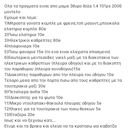
ΟΔΟΙΠΟΡΙΚΑ
Ολα τα πραγματα ειναι απο μαμα 3θυρο ibiza 1.4 101ps 2006
μοντελο
VIDEO
Εχουμε και λεμε:
4TTV
1)Μπροστα γονατα κομπλε με φρενα,τοπ μαουντ,μπουκαλα
ελατηρια κομπλε 80e
ΝΕΑ ΜΟΝΤΕΛΑ
2)Πισω ελατηρια 10e
ΑΓΩΝΕΣ
3)Ηλεκτρικοι καθρεπτες 80e
CANDID CAMERA
4)πλαφονιερα 10e
5)Πισω φαναρια 15e (το ενα ειναι ελαχιστα σπασμενο)
ΤΕΧΝΟΛΟΓΙΑ
6)Εσωτερικοι μεντεσεδες νικελ μαζι με τα διακοτακια των
ηλεκτρικων καθρεπτων (πλευρα οδηγου) και με το διακοπτη
ΕΙΔΗΣΕΙΣ – ΠΑΡΟΥΣΙΑΣΕΙΣ
του παραθυρου (πλευρα συνοδηγου)15e
ΛΕΞΙΚΟ
7)Διακοπτες παραθυρων απο την πλευρα του οδηγου 10e
Τελαρο μεσα απο την πορτα πισω απο τους καθρεπτες με τα
ΠΕΡΙΒΑΛΛΟΝ
τουιτερακια μαζι 30e
9)Πεταλιερα isotta 10e
ΔΟΚΙΜΕΣ – ΠΑΡΟΥΣΙΑΣΕΙΣ
10)Διακοπτης για τα φωτα 10e
ΕΙΔΗΣΕΙΣ
11)Μικρο ντουλαπακι-θηκουλα πλευρας οδηγου 5e
12)Θηκες για τα τουιτερακια των πισω θεσεων 5e
ΑΓΩΝΕΣ
13)Εταζερα 20e
FORMULA 1
Ισως και να ξεχναω κατι...
Ετυχε και τα βρηκα και ελεγα να τα κρατησω για καβατζα
WRC