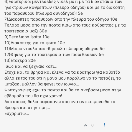
6)Εσωτερικοι μεντεσεδες νικελ μαζι με τα διακοτακια των
ΟΔΗΓΟΥΜΕ
ηλεκτρικων καθρεπτων (πλευρα οδηγου) και με το διακοπτη
ΕΠΙΚΑΙΡΟΤΗΤΑ
του παραθυρου (πλευρα συνοδηγου)15e
ΑΓΩΝΕΣ
7)Διακοπτες παραθυρων απο την πλευρα του οδηγου 10e
Τελαρο μεσα απο την πορτα πισω απο τους καθρεπτες με τα
CLASSIC
τουιτερακια μαζι 30e
9)Πεταλιερα isotta 10e
ΑΡΧΕΙΟ ΤΕΥΧΩΝ
10)Διακοπτης για τα φωτα 10e
11)Μικρο ντουλαπακι-θηκουλα πλευρας οδηγου 5e
12)Θηκες για τα τουιτερακια των πισω θεσεων 5e
13)Εταζερα 20e
Ισως και να ξεχναω κατι...
Ετυχε και τα βρηκα και ελεγα να τα κρατησω για καβατζα
αλλα εκτος του οτι η μανα μου παραλιγο να τα πεταξει, το
ιμπιζακι μαλλον θα φυγει τον ιουνιο...
Φωτογραφιες εχω τα παντα και θα τα ανεβασω μεσα στην
εβδομαδα που θα εχω χρονο!
Αν καποιος θελει παραπανω απο ενα αντικειμενο θα τα
βρουμε και στην τιμη...
Ευχαριστω...
0