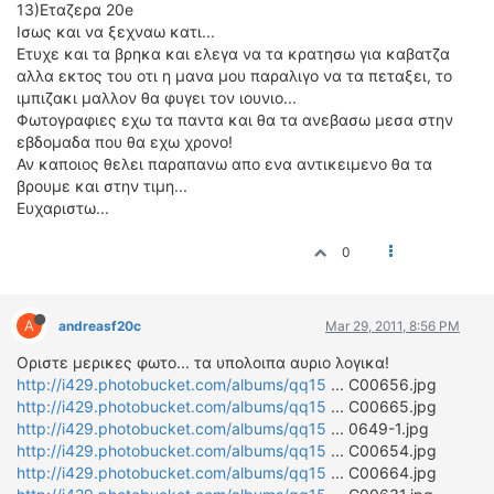
13)Εταζερα 20e
Ισως και να ξεχναω κατι...
Ετυχε και τα βρηκα και ελεγα να τα κρατησω για καβατζα
αλλα εκτος του οτι η μανα μου παραλιγο να τα πεταξει, το
ιμπιζακι μαλλον θα φυγει τον ιουνιο...
Φωτογραφιες εχω τα παντα και θα τα ανεβασω μεσα στην
εβδομαδα που θα εχω χρονο!
Αν καποιος θελει παραπανω απο ενα αντικειμενο θα τα
βρουμε και στην τιμη...
Ευχαριστω...
0
A
andreasf20c
Mar 29, 2011, 8:56 PM
Oριστε μερικες φωτο... τα υπολοιπα αυριο λογικα!
http://i429.photobucket.com/albums/qq15
... C00656.jpg
http://i429.photobucket.com/albums/qq15
... C00665.jpg
http://i429.photobucket.com/albums/qq15
... 0649-1.jpg
http://i429.photobucket.com/albums/qq15
... C00654.jpg
http://i429.photobucket.com/albums/qq15
... C00664.jpg