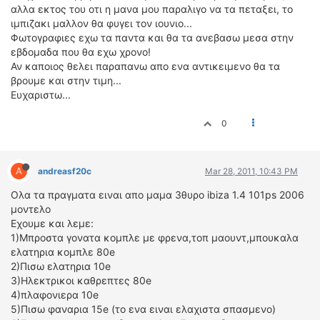
αλλα εκτος του οτι η μανα μου παραλιγο να τα πεταξει, το
ΔΙΕΘΝΕΙΣ ΑΓΩΝΕΣ
ιμπιζακι μαλλον θα φυγει τον ιουνιο...
ΕΛΛΗΝΙΚΟΙ ΑΓΩΝΕΣ
Φωτογραφιες εχω τα παντα και θα τα ανεβασω μεσα στην
εβδομαδα που θα εχω χρονο!
ΤΙΜΕΣ
Αν καποιος θελει παραπανω απο ενα αντικειμενο θα τα
βρουμε και στην τιμη...
Ευχαριστω...
4T CLASSIC
ΜΟΝΤΕΛΑ
0
ΚΑΤΑΣΚΕΥΑΣΤΕΣ
ΠΡΟΣΩΠΙΚΟΤΗΤΕΣ
A
ΑΓΩΝΙΣΤΙΚΑ ΑΥΤΟΚΙΝΗΤΑ
andreasf20c
Mar 28, 2011, 10:43 PM
ΑΓΩΝΕΣ/ΔΙΟΡΓΑΝΩΣΕΙΣ
Ολα τα πραγματα ειναι απο μαμα 3θυρο ibiza 1.4 101ps 2006
μοντελο
ΑΓΟΡΑ
Εχουμε και λεμε:
1)Μπροστα γονατα κομπλε με φρενα,τοπ μαουντ,μπουκαλα
ΠΩΛΗΣΕΙΣ
ελατηρια κομπλε 80e
ΠΡΟΣΦΟΡΕΣ
2)Πισω ελατηρια 10e
ΜΕΤΑΧΕΙΡΙΣΜΕΝΑ
3)Ηλεκτρικοι καθρεπτες 80e
4)πλαφονιερα 10e
2ΤΡΟΧΟΙ
5)Πισω φαναρια 15e (το ενα ειναι ελαχιστα σπασμενο)