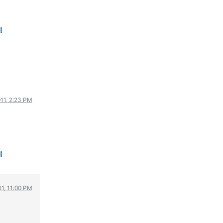
WRC
ΔΙΕΘΝΕΙΣ ΑΓΩΝΕΣ
ΕΛΛΗΝΙΚΟΙ ΑΓΩΝΕΣ
ΤΙΜΕΣ
4T CLASSIC
ΜΟΝΤΕΛΑ
011, 2:23 PM
ΚΑΤΑΣΚΕΥΑΣΤΕΣ
ΠΡΟΣΩΠΙΚΟΤΗΤΕΣ
ΑΓΩΝΙΣΤΙΚΑ ΑΥΤΟΚΙΝΗΤΑ
ΑΓΩΝΕΣ/ΔΙΟΡΓΑΝΩΣΕΙΣ
ΑΓΟΡΑ
ΠΩΛΗΣΕΙΣ
ΠΡΟΣΦΟΡΕΣ
11, 11:00 PM
ΜΕΤΑΧΕΙΡΙΣΜΕΝΑ
2ΤΡΟΧΟΙ