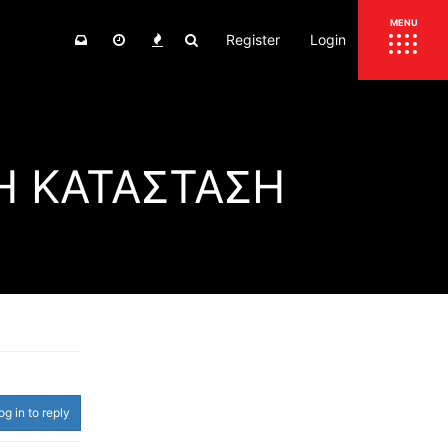
Register
Login
ΕΠΙΚΑΙΡΟΤΗΤΑ
MENU
ΕΛΛΑΔΑ
ΚΟΣΜΟΣ
Η ΚΑΤΑΣΤΑΣΗ
ΤΙΜΕΣ
ΕΚΘΕΣΕΙΣ
ΕΚΔΗΛΩΣΕΙΣ 4Τ
ΣΥΝΕΝΤΕΥΞΕΙΣ
4ΤΡΟΧΟΙ
ΔΟΚΙΜΕΣ
TEST
ΣΥΓΚΡΙΣΗ
ΠΑΡΟΥΣΙΑΣΕΙΣ
ΣΥΓΚΡΙΤΙΚΕΣ ΔΟΚΙΜΕΣ
ΑΓΩΝΙΣΤΙΚΕΣ ΓΝΩΡΙΜΙΕΣ
og in to reply
ΔΟΚΙΜΕΣ ΕΛΑΣΤΙΚΩΝ
ΕΙΔΙΚΕΣ ΔΙΑΔΡΟΜΕΣ