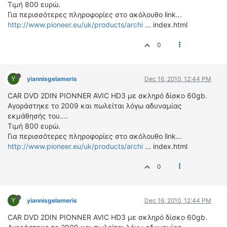
ΟΔΟΙΠΟΡΙΚΑ
Τιμή 800 ευρώ.
Για περισσότερες πληροφορίες στο ακόλουθο link...
http://www.pioneer.eu/uk/products/archi
... index.html
VIDEO
4TTV
0
ΝΕΑ ΜΟΝΤΕΛΑ
ΑΓΩΝΕΣ
Y
CANDID CAMERA
yiannisgelameris
Dec 16, 2010, 12:44 PM
CAR DVD 2DIN PIONNER AVIC HD3 με σκληρό δίσκο 60gb.
ΤΕΧΝΟΛΟΓΙΑ
Αγοράστηκε το 2009 και πωλείται λόγω αδυναμίας
ΕΙΔΗΣΕΙΣ – ΠΑΡΟΥΣΙΑΣΕΙΣ
εκμάθησής του....
Τιμή 800 ευρώ.
ΛΕΞΙΚΟ
Για περισσότερες πληροφορίες στο ακόλουθο link...
http://www.pioneer.eu/uk/products/archi
... index.html
ΠΕΡΙΒΑΛΛΟΝ
ΔΟΚΙΜΕΣ – ΠΑΡΟΥΣΙΑΣΕΙΣ
0
ΕΙΔΗΣΕΙΣ
ΑΓΩΝΕΣ
Y
yiannisgelameris
Dec 16, 2010, 12:44 PM
FORMULA 1
CAR DVD 2DIN PIONNER AVIC HD3 με σκληρό δίσκο 60gb.
WRC