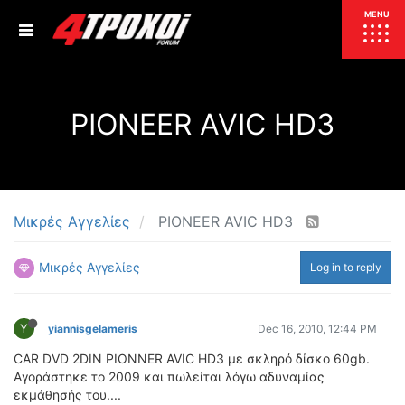
ΕΠΙΚΑΙΡΟΤΗΤΑ
MENU
ΕΛΛΑΔΑ
PIONEER AVIC HD3
ΚΟΣΜΟΣ
ΤΙΜΕΣ
ΕΚΘΕΣΕΙΣ
ΕΚΔΗΛΩΣΕΙΣ 4Τ
ΣΥΝΕΝΤΕΥΞΕΙΣ
4ΤΡΟΧΟΙ
Μικρές Αγγελίες
PIONEER AVIC HD3
ΔΟΚΙΜΕΣ
Μικρές Αγγελίες
Log in to reply
TEST
ΣΥΓΚΡΙΣΗ
ΠΑΡΟΥΣΙΑΣΕΙΣ
ΣΥΓΚΡΙΤΙΚΕΣ ΔΟΚΙΜΕΣ
Y
yiannisgelameris
Dec 16, 2010, 12:44 PM
ΑΓΩΝΙΣΤΙΚΕΣ ΓΝΩΡΙΜΙΕΣ
CAR DVD 2DIN PIONNER AVIC HD3 με σκληρό δίσκο 60gb.
ΔΟΚΙΜΕΣ ΕΛΑΣΤΙΚΩΝ
Αγοράστηκε το 2009 και πωλείται λόγω αδυναμίας
ΕΙΔΙΚΕΣ ΔΙΑΔΡΟΜΕΣ
εκμάθησής του....