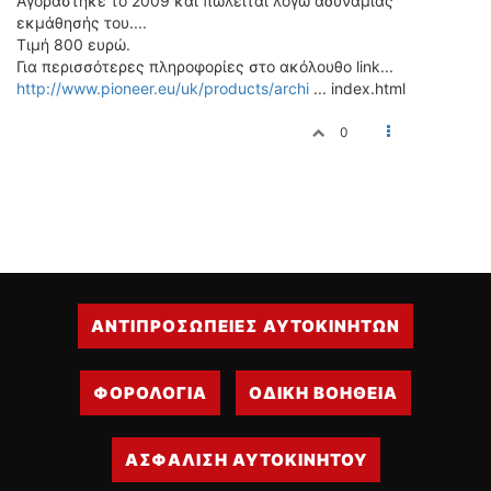
Αγοράστηκε το 2009 και πωλείται λόγω αδυναμίας
εκμάθησής του....
ΔΙΕΘΝΕΙΣ ΑΓΩΝΕΣ
Τιμή 800 ευρώ.
ΕΛΛΗΝΙΚΟΙ ΑΓΩΝΕΣ
Για περισσότερες πληροφορίες στο ακόλουθο link...
http://www.pioneer.eu/uk/products/archi
... index.html
ΤΙΜΕΣ
0
4T CLASSIC
ΜΟΝΤΕΛΑ
ΚΑΤΑΣΚΕΥΑΣΤΕΣ
ΠΡΟΣΩΠΙΚΟΤΗΤΕΣ
ΑΓΩΝΙΣΤΙΚΑ ΑΥΤΟΚΙΝΗΤΑ
ΑΓΩΝΕΣ/ΔΙΟΡΓΑΝΩΣΕΙΣ
ΑΝΤΙΠΡΟΣΩΠΕΙΕΣ ΑΥΤΟΚΙΝΗΤΩΝ
ΑΓΟΡΑ
ΠΩΛΗΣΕΙΣ
ΦΟΡΟΛΟΓΙΑ
ΟΔΙΚΗ ΒΟΗΘΕΙΑ
ΠΡΟΣΦΟΡΕΣ
ΜΕΤΑΧΕΙΡΙΣΜΕΝΑ
ΑΣΦΑΛΙΣΗ ΑΥΤΟΚΙΝΗΤΟΥ
2ΤΡΟΧΟΙ