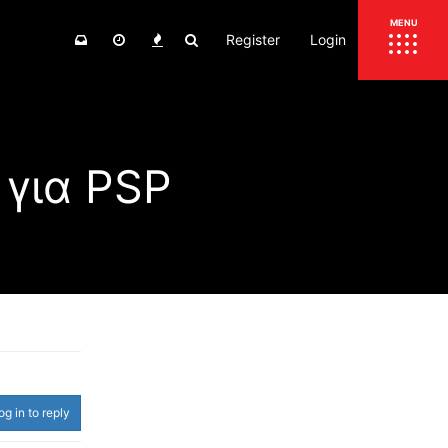
Register
Login
ΕΠΙΚΑΙΡΟΤΗΤΑ
MENU
ΕΛΛΑΔΑ
ΚΟΣΜΟΣ
για PSP
ΤΙΜΕΣ
ΕΚΘΕΣΕΙΣ
ΕΚΔΗΛΩΣΕΙΣ 4Τ
ΣΥΝΕΝΤΕΥΞΕΙΣ
4ΤΡΟΧΟΙ
ΔΟΚΙΜΕΣ
TEST
ΣΥΓΚΡΙΣΗ
ΠΑΡΟΥΣΙΑΣΕΙΣ
ΣΥΓΚΡΙΤΙΚΕΣ ΔΟΚΙΜΕΣ
ΑΓΩΝΙΣΤΙΚΕΣ ΓΝΩΡΙΜΙΕΣ
og in to reply
ΔΟΚΙΜΕΣ ΕΛΑΣΤΙΚΩΝ
ΕΙΔΙΚΕΣ ΔΙΑΔΡΟΜΕΣ