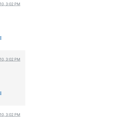
010, 3:02 PM
ΟΔΟΙΠΟΡΙΚΑ
VIDEO
4TTV
ΝΕΑ ΜΟΝΤΕΛΑ
ΑΓΩΝΕΣ
CANDID CAMERA
010, 3:02 PM
ΤΕΧΝΟΛΟΓΙΑ
ΕΙΔΗΣΕΙΣ – ΠΑΡΟΥΣΙΑΣΕΙΣ
ΛΕΞΙΚΟ
ΠΕΡΙΒΑΛΛΟΝ
ΔΟΚΙΜΕΣ – ΠΑΡΟΥΣΙΑΣΕΙΣ
ΕΙΔΗΣΕΙΣ
010, 3:02 PM
ΑΓΩΝΕΣ
FORMULA 1