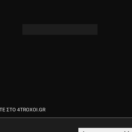
ΟΔΗΓΟΥΜΕ
ΕΠΙΚΑΙΡΟΤΗΤΑ
ΑΓΩΝΕΣ
CLASSIC
ΑΡΧΕΙΟ ΤΕΥΧΩΝ
ΤΕ ΣΤΟ 4TROXOI.GR