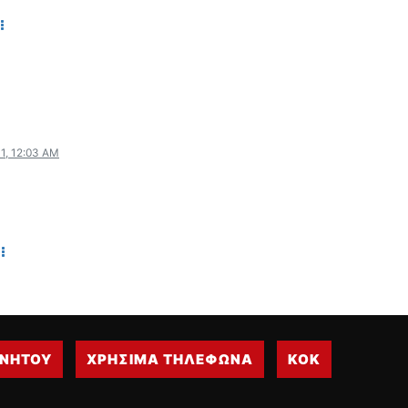
WRC
ΔΙΕΘΝΕΙΣ ΑΓΩΝΕΣ
ΕΛΛΗΝΙΚΟΙ ΑΓΩΝΕΣ
ΤΙΜΕΣ
4T CLASSIC
11, 12:03 AM
ΜΟΝΤΕΛΑ
ΚΑΤΑΣΚΕΥΑΣΤΕΣ
ΠΡΟΣΩΠΙΚΟΤΗΤΕΣ
ΑΓΩΝΙΣΤΙΚΑ ΑΥΤΟΚΙΝΗΤΑ
ΑΓΩΝΕΣ/ΔΙΟΡΓΑΝΩΣΕΙΣ
ΑΓΟΡΑ
ΠΩΛΗΣΕΙΣ
ΠΡΟΣΦΟΡΕΣ
ΙΝΗΤΟΥ
ΧΡΗΣΙΜΑ ΤΗΛΕΦΩΝΑ
ΚΟΚ
ΜΕΤΑΧΕΙΡΙΣΜΕΝΑ
2ΤΡΟΧΟΙ