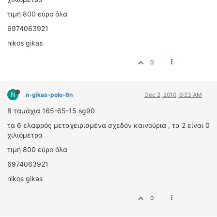
ΟΔΟΙΠΟΡΙΚΑ
τιμή 800 εύρο όλα
VIDEO
6974063921
4TTV
nikos gikas
ΝΕΑ ΜΟΝΤΕΛΑ
ΑΓΩΝΕΣ
0
CANDID CAMERA
N
n-gikas-polo-6n
Dec 2, 2010, 6:23 AM
ΤΕΧΝΟΛΟΓΙΑ
ΕΙΔΗΣΕΙΣ – ΠΑΡΟΥΣΙΑΣΕΙΣ
8 ταμάχια 165-65-15 sg90
ΛΕΞΙΚΟ
τα 6 ελαφρός μεταχειρισμένα σχεδόν καινούρια , τα 2 είναι 0
χιλιόμετρα
ΠΕΡΙΒΑΛΛΟΝ
τιμή 800 εύρο όλα
ΔΟΚΙΜΕΣ – ΠΑΡΟΥΣΙΑΣΕΙΣ
6974063921
ΕΙΔΗΣΕΙΣ
nikos gikas
ΑΓΩΝΕΣ
0
FORMULA 1
WRC