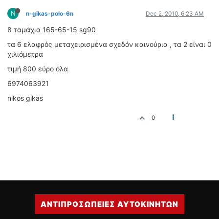
ΔΙΕΘΝΕΙΣ ΑΓΩΝΕΣ
N
n-gikas-polo-6n
Dec 2, 2010, 6:23 AM
ΕΛΛΗΝΙΚΟΙ ΑΓΩΝΕΣ
8 ταμάχια 165-65-15 sg90
τα 6 ελαφρός μεταχειρισμένα σχεδόν καινούρια , τα 2 είναι 0
ΤΙΜΕΣ
χιλιόμετρα
4T CLASSIC
τιμή 800 εύρο όλα
ΜΟΝΤΕΛΑ
6974063921
ΚΑΤΑΣΚΕΥΑΣΤΕΣ
nikos gikas
ΠΡΟΣΩΠΙΚΟΤΗΤΕΣ
ΑΓΩΝΙΣΤΙΚΑ ΑΥΤΟΚΙΝΗΤΑ
0
ΑΓΩΝΕΣ/ΔΙΟΡΓΑΝΩΣΕΙΣ
ΑΓΟΡΑ
ΠΩΛΗΣΕΙΣ
ΠΡΟΣΦΟΡΕΣ
ΜΕΤΑΧΕΙΡΙΣΜΕΝΑ
ΑΝΤΙΠΡΟΣΩΠΕΙΕΣ ΑΥΤΟΚΙΝΗΤΩΝ
2ΤΡΟΧΟΙ