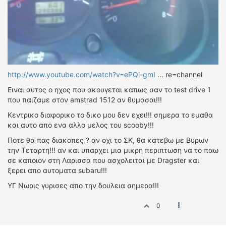
http://www.youtube.com/watch?v=ePQl-gmI
... re=channel
Ειναι αυτος ο ηχος που ακουγεται καπως σαν το test drive 1
που παιζαμε στον amstrad 1512 αν θυμασαι!!!
Κεντρικο διαφορικο το δικο μου δεν εχει!!! σημερα το εμαθα
και αυτο απο ενα αλλο μελος του scooby!!!
Ποτε θα πας διακοπες ? αν οχι το ΣΚ, θα κατεβω με Βυρων
την Τεταρτη!!! αν και υπαρχει μια μικρη περιπτωση να το παω
σε καποιον στη Λαρισσα που ασχολειται με Dragster και
ξερει απο αυτοματα subaru!!!
ΥΓ Νωρις γυρισες απο την δουλεια σημερα!!!
0