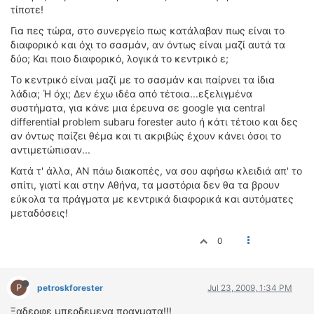
τίποτε!
Για πες τώρα, στο συνεργείο πως κατάλαβαν πως είναι το
διαφορικό και όχι το σασμάν, αν όντως είναι μαζί αυτά τα
δύο; Και ποιο διαφορικό, λογικά το κεντρικό ε;
Το κεντρικό είναι μαζί με το σασμάν και παίρνει τα ίδια
λάδια; Ή όχι; Δεν έχω ιδέα από τέτοια...εξελιγμένα
συστήματα, για κάνε μια έρευνα σε google για central
differential problem subaru forester auto ή κάτι τέτοιο και δες
αν όντως παίζει θέμα και τι ακριβώς έχουν κάνει όσοι το
αντιμετώπισαν...
Κατά τ' άλλα, ΑΝ πάω διακοπές, να σου αφήσω κλειδιά απ' το
σπίτι, γιατί και στην Αθήνα, τα μαστόρια δεν θα τα βρουν
εύκολα τα πράγματα με κεντρικά διαφορικά και αυτόματες
μεταδόσεις!
0
P
petroskforester
Jul 23, 2009, 1:34 PM
Ξαδερφε μπερδεμενα πραγματα!!!