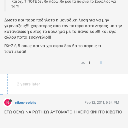
Και όχι, ΤΙΠΟΤΕ δεν θα πάρω, θα μου τα παίρνει το Σουφλιάς για
το Υ!
Δωστο και παρε ποδηλατο η μοναδικη λυση για να μην
γκρινιαζεις!!! χειροτερος απο τον πατερα καταντησες με την
καταναλωση αυτος το κολλημα με τα παγια εσυ!!! και εγω
αλλου παπα ευαγγελιο!!!
RX-7 ή 8 οπως και να χει αφου δεν θα το παρεις τι
τσατιζεσαι!
1
2 years later
N
nikos-volelis
Feb 12, 2011, 9:54 PM
ΕΓΩ ΘΕΛΩ ΝΑ ΡΩΤΗΣΩ ΑΥΤΟΜΑΤΟ Η ΧΕΙΡΟΚΙΝΗΤΟ ΚΙΒΩΤΙΟ