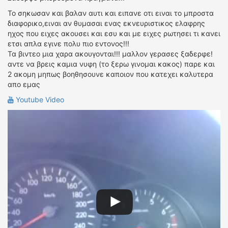
Το σηκωσαν και βαλαν αυτι και ειπανε οτι ειναι το μπροστα
διαφορικο,ειναι αν θυμασαι ενας εκνευριστικος ελαφρης
ηχος που ειχες ακουσει και εσυ και με ειχες ρωτησει τι κανει
ετσι απλα εγινε πολυ πιο εντονος!!!
Τα βιντεο μια χαρα ακουγονται!!! μαλλον γερασες ξαδερφε!
αντε να βρεις καμια νυφη (το ξερω γινομαι κακος) παρε και
2 ακομη μηπως βοηθησουνε καποιον που κατεχει καλυτερα
απο εμας
Youtube Video