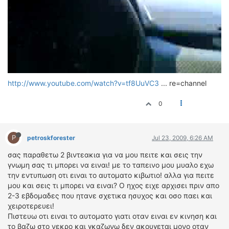
ΔΙΕΘΝΕΙΣ ΑΓΩΝΕΣ
ΕΛΛΗΝΙΚΟΙ ΑΓΩΝΕΣ
ΤΙΜΕΣ
4T CLASSIC
ΜΟΝΤΕΛΑ
http://www.youtube.com/watch?v=tf8UuVC3
... re=channel
ΚΑΤΑΣΚΕΥΑΣΤΕΣ
0
ΠΡΟΣΩΠΙΚΟΤΗΤΕΣ
ΑΓΩΝΙΣΤΙΚΑ ΑΥΤΟΚΙΝΗΤΑ
ΑΓΩΝΕΣ/ΔΙΟΡΓΑΝΩΣΕΙΣ
P
petroskforester
Jul 23, 2009, 6:26 AM
σας παραθετω 2 βιντεακια για να μου πειτε και σεις την
ΑΓΟΡΑ
γνωμη σας τι μπορει να ειναι! με το ταπεινο μου μυαλο εχω
ΠΩΛΗΣΕΙΣ
την εντυπωση οτι ειναι το αυτοματο κιβωτιο! αλλα για πειτε
ΠΡΟΣΦΟΡΕΣ
μου και σεις τι μπορει να ειναι? Ο ηχος ειχε αρχισει πριν απο
2-3 εβδομαδες που ητανε σχετικα ησυχος και οσο παει και
ΜΕΤΑΧΕΙΡΙΣΜΕΝΑ
χειροτερευει!
Πιστευω οτι ειναι το αυτοματο γιατι οταν ειναι εν κινηση και
2ΤΡΟΧΟΙ
το βαζω στο νεκρο και γκαζωνω δεν ακουγεται μονο οταν