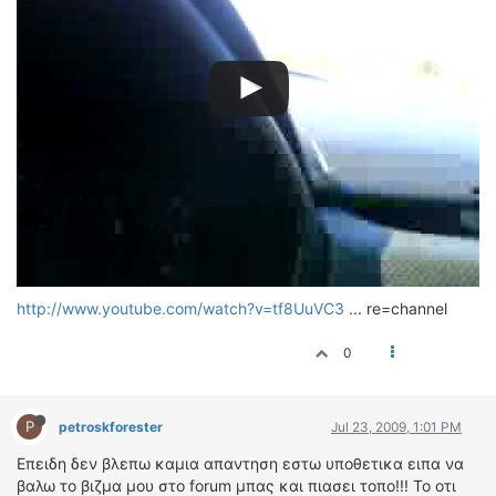
http://www.youtube.com/watch?v=tf8UuVC3
... re=channel
0
P
petroskforester
Jul 23, 2009, 1:01 PM
Επειδη δεν βλεπω καμια απαντηση εστω υποθετικα ειπα να
βαλω το βιζμα μου στο forum μπας και πιασει τοπο!!! Το οτι