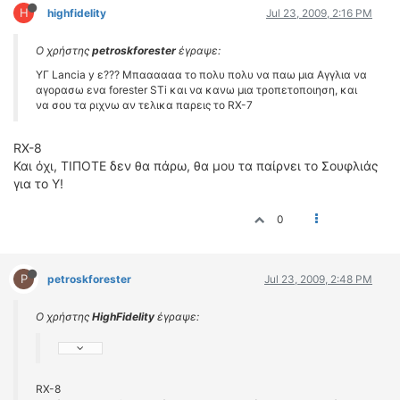
H
highfidelity
Jul 23, 2009, 2:16 PM
Ο χρήστης
petroskforester
έγραψε:
YΓ Lancia y ε??? Μπαααααα το πολυ πολυ να παω μια Αγγλια να
αγορασω ενα forester STi και να κανω μια τροπετοποιηση, και
να σου τα ριχνω αν τελικα παρεις το RX-7
RX-8
Και όχι, ΤΙΠΟΤΕ δεν θα πάρω, θα μου τα παίρνει το Σουφλιάς
για το Υ!
0
P
petroskforester
Jul 23, 2009, 2:48 PM
Ο χρήστης
HighFidelity
έγραψε:
RX-8