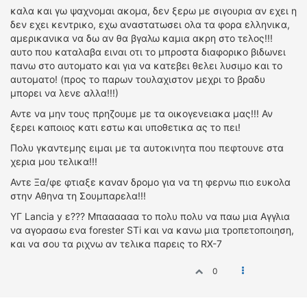
καλα και γω ψαχνομαι ακομα, δεν ξερω με σιγουρια αν εχει η
δεν εχει κεντρικο, εχω αναστατωσει ολα τα φορα ελληνικα,
αμερικανικα να δω αν θα βγαλω καμια ακρη στο τελος!!!
αυτο που καταλαβα ειναι οτι το μπροστα διαφορικο βιδωνει
πανω στο αυτοματο και για να κατεβει θελει λυσιμο και το
αυτοματο! (προς το παρων τουλαχιστον μεχρι το βραδυ
μπορει να λενε αλλα!!!)
Αντε να μην τους πρηζουμε με τα οικογενειακα μας!!! Αν
ξερει καποιος κατι εστω και υποθετικα ας το πει!
Πολυ γκαντεμης ειμαι με τα αυτοκινητα που πεφτουνε στα
χερια μου τελικα!!!
Αντε Ξα/φε φτιαξε καναν δρομο για να τη φερνω πιο ευκολα
στην Αθηνα τη Σουμπαρελα!!!
YΓ Lancia y ε??? Μπαααααα το πολυ πολυ να παω μια Αγγλια
να αγορασω ενα forester STi και να κανω μια τροπετοποιηση,
και να σου τα ριχνω αν τελικα παρεις το RX-7
0