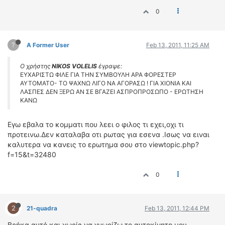
0
?
A Former User
Feb 13, 2011, 11:25 AM
Ο χρήστης
NIKOS VOLELIS
έγραψε:
ΕΥΧΑΡΙΣΤΩ ΦΙΛΕ ΓΙΑ ΤΗΝ ΣΥΜΒΟΥΛΗ ΑΡΑ ΦΟΡΕΣΤΕΡ
ΑΥΤΟΜΑΤΟ- ΤΟ ΨΑΧΝΩ ΛΙΓΟ ΝΑ ΑΓΟΡΑΣΩ ! ΓΙΑ ΧΙΟΝΙΑ ΚΑΙ
ΛΑΣΠΕΣ ΔΕΝ ΞΕΡΩ ΑΝ ΣΕ ΒΓΑΖΕΙ ΑΣΠΡΟΠΡΟΣΩΠΟ - ΕΡΩΤΗΣΗ
ΚΑΝΩ
Εγω εβαλα το κομματι που λεει ο φιλος τι εχει,οχι τι
προτεινω.Δεν καταλαβα οτι ρωτας για εσενα .Ισως να ειναι
καλυτερα να κανεις το ερωτημα σου στο viewtopic.php?
f=15&t=32480
0
2
21-quadra
Feb 13, 2011, 12:44 PM
Βρήκα αυτό και χωρίς να γνωρίζω το αυτοκίνητο μου