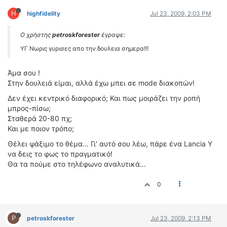
H
highfidelity
Jul 23, 2009, 2:03 PM
Ο χρήστης
petroskforester
έγραψε:
ΥΓ Νωρις γυρισες απο την δουλεια σημερα!!!
Άμα σου !
Στην δουλειά είμαι, αλλά έχω μπει σε mode διακοπών!
Δεν έχει κεντρικό διαφορικό; Και πως μοιράζει την ροπή
μπρος-πίσω;
Σταθερά 20-80 πχ;
Και με ποιον τρόπο;
Θέλει ψάξιμο το θέμα... Γι' αυτό σου λέω, πάρε ένα Lancia Y
να δεις το φως το πραγματικό!
Θα τα πούμε στο τηλέφωνο αναλυτικά...
0
P
petroskforester
Jul 23, 2009, 2:13 PM