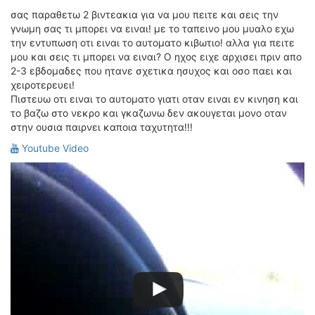
ΟΔΟΙΠΟΡΙΚΑ
σας παραθετω 2 βιντεακια για να μου πειτε και σεις την
γνωμη σας τι μπορει να ειναι! με το ταπεινο μου μυαλο εχω
VIDEO
την εντυπωση οτι ειναι το αυτοματο κιβωτιο! αλλα για πειτε
4TTV
μου και σεις τι μπορει να ειναι? Ο ηχος ειχε αρχισει πριν απο
2-3 εβδομαδες που ητανε σχετικα ησυχος και οσο παει και
ΝΕΑ ΜΟΝΤΕΛΑ
χειροτερευει!
ΑΓΩΝΕΣ
Πιστευω οτι ειναι το αυτοματο γιατι οταν ειναι εν κινηση και
CANDID CAMERA
το βαζω στο νεκρο και γκαζωνω δεν ακουγεται μονο οταν
στην ουσια παιρνει καποια ταχυτητα!!!
ΤΕΧΝΟΛΟΓΙΑ
Youtube Video
ΕΙΔΗΣΕΙΣ – ΠΑΡΟΥΣΙΑΣΕΙΣ
ΛΕΞΙΚΟ
ΠΕΡΙΒΑΛΛΟΝ
ΔΟΚΙΜΕΣ – ΠΑΡΟΥΣΙΑΣΕΙΣ
ΕΙΔΗΣΕΙΣ
ΑΓΩΝΕΣ
FORMULA 1
WRC