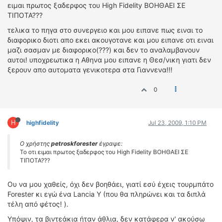
ειμαι πρωτος ξαδερφος του High Fidelity ΒΟΗΘΑΕΙ ΣΕ
ΤΙΠΟΤΑ???
τελικα το πηγα στο συνεργειο και μου ειπανε πως ειναι το
διαφορικο διοτι απο εκει ακουγοτανε και μου ειπανε οτι ειναι
μαζι σασμαν με διαφορικο(???) και δεν το αναλαμβανουν
αυτοι! υποχρεωτικα η Αθηνα μου ειπανε η Θεσ/νικη γιατι δεν
ξερουν απο αυτοματα γενικοτερα στα Γιαννενα!!!
0
H
highfidelity
Jul 23, 2009, 1:10 PM
Ο χρήστης
petroskforester
έγραψε:
Το οτι ειμαι πρωτος ξαδερφος του High Fidelity ΒΟΗΘΑΕΙ ΣΕ
ΤΙΠΟΤΑ???
Oυ να μου χαθείς, όχι δεν βοηθάει, γιατί εσύ έχεις τουρμπάτο
Forester κι εγώ ένα Lancia Y (που θα πληρώνει και τα διπλά
τέλη από φέτος! ).
Υπόψιν, τα βιντεάκια ήταν άθλια, δεν κατάφερα ν' ακούσω