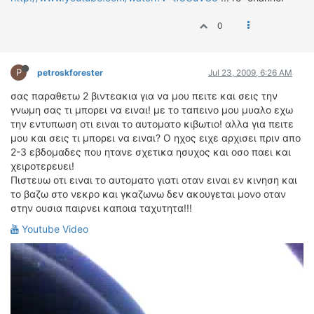
0
P
petroskforester
Jul 23, 2009, 6:26 AM
σας παραθετω 2 βιντεακια για να μου πειτε και σεις την
γνωμη σας τι μπορει να ειναι! με το ταπεινο μου μυαλο εχω
την εντυπωση οτι ειναι το αυτοματο κιβωτιο! αλλα για πειτε
μου και σεις τι μπορει να ειναι? Ο ηχος ειχε αρχισει πριν απο
2-3 εβδομαδες που ητανε σχετικα ησυχος και οσο παει και
χειροτερευει!
Πιστευω οτι ειναι το αυτοματο γιατι οταν ειναι εν κινηση και
το βαζω στο νεκρο και γκαζωνω δεν ακουγεται μονο οταν
στην ουσια παιρνει καποια ταχυτητα!!!
Youtube Video