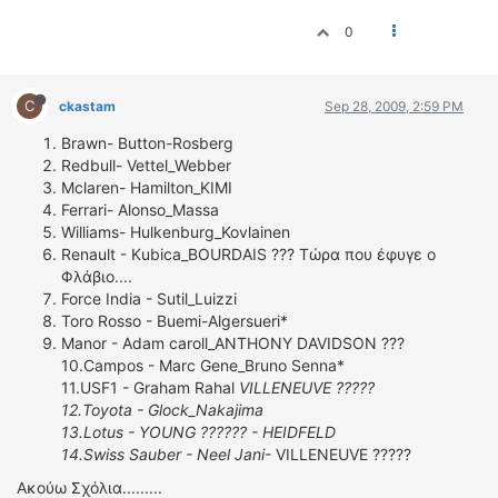
0
C
ckastam
Sep 28, 2009, 2:59 PM
Brawn- Button-Rosberg
Redbull- Vettel_Webber
Mclaren- Hamilton_KIMI
Ferrari- Alonso_Massa
Williams- Hulkenburg_Kovlainen
Renault - Kubica_BOURDAIS ??? Tώρα που έφυγε ο
Φλάβιο....
Force India - Sutil_Luizzi
Toro Rosso - Buemi-Algersueri*
Manor - Adam caroll_ANTHONY DAVIDSON ???
10.Campos - Marc Gene_Bruno Senna*
11.USF1 - Graham Rahal
VILLENEUVE ?????
12.Toyota - Glock_Nakajima
13.Lotus - YOUNG ?????? - HEIDFELD
14.Swiss Sauber - Neel Jani
- VILLENEUVE ?????
Ακούω Σχόλια.........