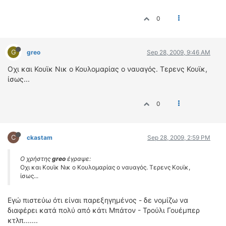
0
G
greo
Sep 28, 2009, 9:46 AM
Οχι και Κουϊκ Νικ ο Κουλομαρίας ο ναυαγός. Τερενς Κουϊκ,
ίσως...
0
C
ckastam
Sep 28, 2009, 2:59 PM
Ο χρήστης
greo
έγραψε:
Οχι και Κουϊκ Νικ ο Κουλομαρίας ο ναυαγός. Τερενς Κουϊκ,
ίσως...
Εγώ πιστεύω ότι είναι παρεξηγημένος - δε νομίζω να
διαφέρει κατά πολύ από κάτι Μπάτον - Τρούλι Γουέμπερ
κτλπ.......