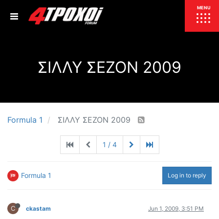
ΕΠΙΚΑΙΡΟΤΗΤΑ
MENU
ΕΛΛΑΔΑ
ΣΙΛΛΥ ΣΕΖΟΝ 2009
ΚΟΣΜΟΣ
ΤΙΜΕΣ
ΕΚΘΕΣΕΙΣ
ΕΚΔΗΛΩΣΕΙΣ 4Τ
ΣΥΝΕΝΤΕΥΞΕΙΣ
4ΤΡΟΧΟΙ
Formula 1
ΣΙΛΛΥ ΣΕΖΟΝ 2009
ΔΟΚΙΜΕΣ
1 / 4
TEST
ΣΥΓΚΡΙΣΗ
ΠΑΡΟΥΣΙΑΣΕΙΣ
ΣΥΓΚΡΙΤΙΚΕΣ ΔΟΚΙΜΕΣ
Formula 1
Log in to reply
ΑΓΩΝΙΣΤΙΚΕΣ ΓΝΩΡΙΜΙΕΣ
ΔΟΚΙΜΕΣ ΕΛΑΣΤΙΚΩΝ
C
ckastam
Jun 1, 2009, 3:51 PM
ΕΙΔΙΚΕΣ ΔΙΑΔΡΟΜΕΣ