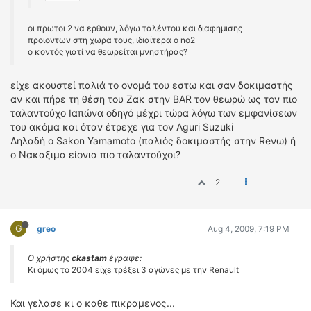
οι πρωτοι 2 να ερθουν, λόγω ταλέντου και διαφημισης
προιοντων στη χωρα τους, ιδιαίτερα ο no2
o κοντός γιατί να θεωρείται μνηστήρας?
είχε ακουστεί παλιά το ονομά του εστω και σαν δοκιμαστής
αν και πήρε τη θέση του Ζακ στην BAR τον θεωρώ ως τον πιο
ταλαντούχο Ιαπώνα οδηγό μέχρι τώρα λόγω των εμφανίσεων
του ακόμα και όταν έτρεχε για τον Aguri Suzuki
Δηλαδή ο Sakon Yamamoto (παλιός δοκιμαστής στην Reνω) ή
ο Νακαξιμα είονια πιο ταλαντούχοι?
2
G
greo
Aug 4, 2009, 7:19 PM
Ο χρήστης
ckastam
έγραψε:
Κι όμως το 2004 είχε τρέξει 3 αγώνες με την Renault
Και γελασε κι ο καθε πικραμενος...