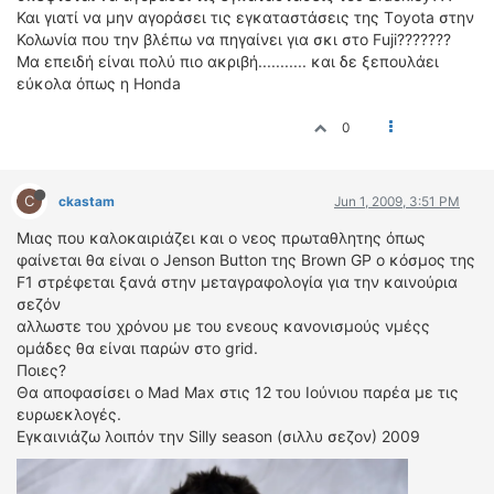
ΟΔΗΓΟΥΜΕ
Και γιατί να μην αγοράσει τις εγκαταστάσεις της Τoyota στην
ΕΠΙΚΑΙΡΟΤΗΤΑ
Κολωνία που την βλέπω να πηγαίνει για σκι στο Fuji???????
Μα επειδή είναι πολύ πιο ακριβή........... και δε ξεπουλάει
ΑΓΩΝΕΣ
εύκολα όπως η Honda
CLASSIC
0
ΑΡΧΕΙΟ ΤΕΥΧΩΝ
C
ckastam
Jun 1, 2009, 3:51 PM
Μιας που καλοκαιριάζει και ο νεος πρωταθλητης όπως
φαίνεται θα είναι ο Jenson Button της Brown GP ο κόσμος της
F1 στρέφεται ξανά στην μεταγραφολογία για την καινούρια
σεζόν
αλλωστε του χρόνου με του ενεους κανονισμούς νμέςς
ομάδες θα είναι παρών στο grid.
Ποιες?
Θα αποφασίσει ο Mad Max στις 12 του Ιούνιου παρέα με τις
ευρωεκλογές.
Εγκαινιάζω λοιπόν την Silly season (σιλλυ σεζον) 2009