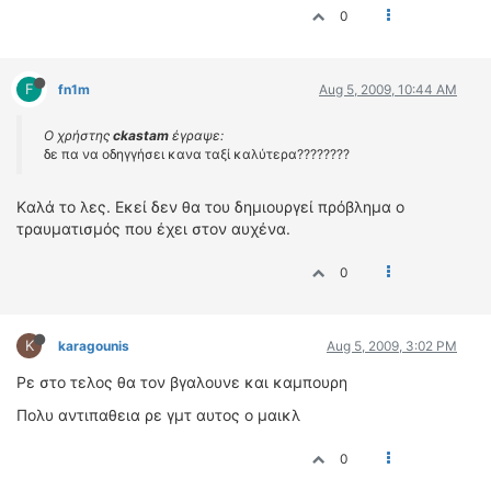
0
F
fn1m
Aug 5, 2009, 10:44 AM
Ο χρήστης
ckastam
έγραψε:
δε πα να οδηγγήσει κανα ταξί καλύτερα????????
Kαλά το λες. Εκεί δεν θα του δημιουργεί πρόβλημα ο
τραυματισμός που έχει στον αυχένα.
0
K
karagounis
Aug 5, 2009, 3:02 PM
Ρε στο τελος θα τον βγαλουνε και καμπουρη
Πολυ αντιπαθεια ρε γμτ αυτος ο μαικλ
0