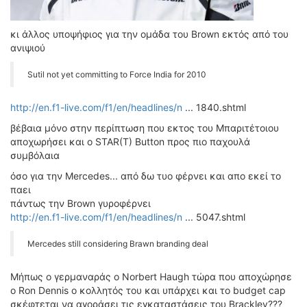
ΔΙΕΘΝΕΙΣ ΑΓΩΝΕΣ
ΕΛΛΗΝΙΚΟΙ ΑΓΩΝΕΣ
κι άλλος υποψήφιος για την ομάδα του Brown εκτός από του
ανιψιού
ΤΙΜΕΣ
Sutil not yet committing to Force India for 2010
4T CLASSIC
http://en.f1-live.com/f1/en/headlines/n
... 1840.shtml
ΜΟΝΤΕΛΑ
βέβαια μόνο στην περίπτωση που εκτος του Μπαριτέτοιου
ΚΑΤΑΣΚΕΥΑΣΤΕΣ
αποχωρήσει και ο STAR(T) Βutton προς πιο παχουλά
ΠΡΟΣΩΠΙΚΟΤΗΤΕΣ
συμβόλαια
ΑΓΩΝΙΣΤΙΚΑ ΑΥΤΟΚΙΝΗΤΑ
όσο για την Mercedes... από δω τυο φέρνει και απο εκεί το
ΑΓΩΝΕΣ/ΔΙΟΡΓΑΝΩΣΕΙΣ
παει
πάντως την Brown γυροφέρνει
ΑΓΟΡΑ
http://en.f1-live.com/f1/en/headlines/n
... 5047.shtml
ΠΩΛΗΣΕΙΣ
Μercedes still considering Brawn branding deal
ΠΡΟΣΦΟΡΕΣ
ΜΕΤΑΧΕΙΡΙΣΜΕΝΑ
Μήπως ο γερμαναράς ο Norbert Haugh τώρα που αποχώρησε
ο Ron Dennis o κολλητός του και υπάρχει και το budget cap
2ΤΡΟΧΟΙ
σκέφτεται να αγοράσει τις εγκαταστάσεις του Brackley???