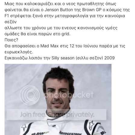
ΟΔΟΙΠΟΡΙΚΑ
Μιας που καλοκαιριάζει και ο νεος πρωταθλητης όπως
φαίνεται θα είναι ο Jenson Button της Brown GP ο κόσμος της
F1 στρέφεται ξανά στην μεταγραφολογία για την καινούρια
VIDEO
σεζόν
4TTV
αλλωστε του χρόνου με του ενεους κανονισμούς νμέςς
ΝΕΑ ΜΟΝΤΕΛΑ
ομάδες θα είναι παρών στο grid.
ΑΓΩΝΕΣ
Ποιες?
Θα αποφασίσει ο Mad Max στις 12 του Ιούνιου παρέα με τις
CANDID CAMERA
ευρωεκλογές.
Εγκαινιάζω λοιπόν την Silly season (σιλλυ σεζον) 2009
ΤΕΧΝΟΛΟΓΙΑ
ΕΙΔΗΣΕΙΣ – ΠΑΡΟΥΣΙΑΣΕΙΣ
ΛΕΞΙΚΟ
ΠΕΡΙΒΑΛΛΟΝ
ΔΟΚΙΜΕΣ – ΠΑΡΟΥΣΙΑΣΕΙΣ
ΕΙΔΗΣΕΙΣ
ΑΓΩΝΕΣ
FORMULA 1
WRC