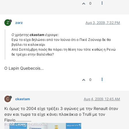
0
Z
zorz
Aug 3, 2009, 7:32 PM
Ο χρήστης
ckastam
έγραψε:
Εγώ το είχα δηλώσει από τον Ιούνιο ότι ο Πικέ Ζούνιορ δε θα
βγάλει το καλοκαίρι
Από Σεπτέμβρη ποιός θα πάρει τη θέση του τότε καθώς η Ρενώ
δε τρέχει στην Βαλένθια?
Ο Lapin Quebecois...
0
C
ckastam
Aug 4, 2009, 12:45 AM
Κι όμως το 2004 είχε τρέξει 3 αγώνες με την Renault όταν
σαν και τωρα τα είχε κάνει πλακάκια ο Τrulli με τον
Flavio..............