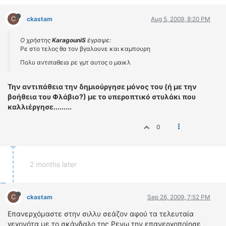
C
ckastam
Aug 5, 2009, 8:20 PM
Ο χρήστης
KaragouniS
έγραψε:
Ρε στο τελος θα τον βγαλουνε και καμπουρη
Πολυ αντιπαθεια ρε γμτ αυτος ο μαικλ
Την αντιπάθεια την δημιούργησε μόνος του (ή με την
βοήθεια του Φλάβιο?) με το υπεροπτικό στυλάκι που
καλλιέργησε.........
0
2 months later
C
ckastam
Sep 26, 2009, 7:52 PM
Επανερχόμαστε στην σιλλυ σεάζον αφού τα τελευταία
γεγονότα με το σκάνδαλο της Ρενω την επανεργοποίησε