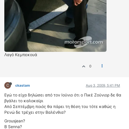
Λαγό Κεμπεκουά
0
C
ckastam
Aug 3, 2009, 5:41 PM
Εγώ το είχα δηλώσει από τον Ιούνιο ότι ο Πικέ Ζούνιορ δε θα
βγάλει το καλοκαίρι
Από Σεπτέμβρη ποιός θα πάρει τη θέση του τότε καθώς η
Ρενώ δε τρέχει στην Βαλένθια?
Grousjean?
B Senna?