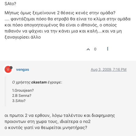
SAto?
Μήπως όμως ξεμείνουνε 2 θέσεις κενές στην ομάδα?
.... φαντάζομαι πόσο θα στραβό θα είνια το κλίμα στην ομάδα
και πόσο απογοητευμένος θα είναι ο ιθπανός, ο οποίος
πιθανόν να ψάχνει να την κάνει μια και καλή....και να μη
ξαναγυρίσει άλλο
0
V
vengas
Aug 3, 2009, 7:16 PM
Ο χρήστης
ckastam
έγραψε:
1.Grousjean?
2.B Senna?
3.SAto?
οι πρωτοι 2 να ερθουν, λόγω ταλέντου και διαφημισης
προιοντων στη χωρα τους, ιδιαίτερα ο no2
o κοντός γιατί να θεωρείται μνηστήρας?