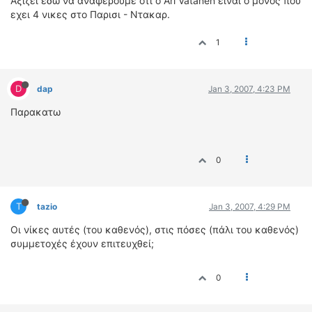
Αξιζει εδω να αναφερουμε οτι ο Ari Vatanen ειναι ο μονος που
εχει 4 νικες στο Παρισι - Ντακαρ.
ΔΙΕΘΝΕΙΣ ΑΓΩΝΕΣ
ΕΛΛΗΝΙΚΟΙ ΑΓΩΝΕΣ
1
ΤΙΜΕΣ
D
dap
Jan 3, 2007, 4:23 PM
4T CLASSIC
Παρακατω
ΜΟΝΤΕΛΑ
ΚΑΤΑΣΚΕΥΑΣΤΕΣ
ΠΡΟΣΩΠΙΚΟΤΗΤΕΣ
0
ΑΓΩΝΙΣΤΙΚΑ ΑΥΤΟΚΙΝΗΤΑ
ΑΓΩΝΕΣ/ΔΙΟΡΓΑΝΩΣΕΙΣ
T
tazio
Jan 3, 2007, 4:29 PM
ΑΓΟΡΑ
Οι νίκες αυτές (του καθενός), στις πόσες (πάλι του καθενός)
ΠΩΛΗΣΕΙΣ
συμμετοχές έχουν επιτευχθεί;
ΠΡΟΣΦΟΡΕΣ
ΜΕΤΑΧΕΙΡΙΣΜΕΝΑ
0
2ΤΡΟΧΟΙ