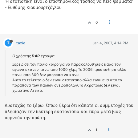
'Η στατιστική είναι ο επιστημονικός τρόπος να πεις ψέμματα'
- Ευθύμης Κιουμουρτζόγλου
0
T
tazio
Jan 4, 2007, 4:14 PM
Ο χρήστης
DAP
έγραψε:
Ξερεις οτι τον παλιο καιρο για να παρακολουθησεις καλα τον
αγωνα εκανες πανω απο 1000 χλμ.; Το 2006 προσπαθησα αλλα
πανω απο 300 δεν μπορεσα να κανω.
Αυτο το τελευταιο δεν ειναι στατιστικο αλλα ειναι ενα απο τα
παραπονα των παλιων ονειροπολων.Το Ακροπολις δεν ειναι
χωματινο Αττικο.
Δυστυχώς το ξέρω. Όπως ξέρω ότι κάποτε οι συμμετοχές του
πλησίαζαν την δεύτερη εκατοντάδα και τώρα μετά βίας
περνούν την πρώτη.
1