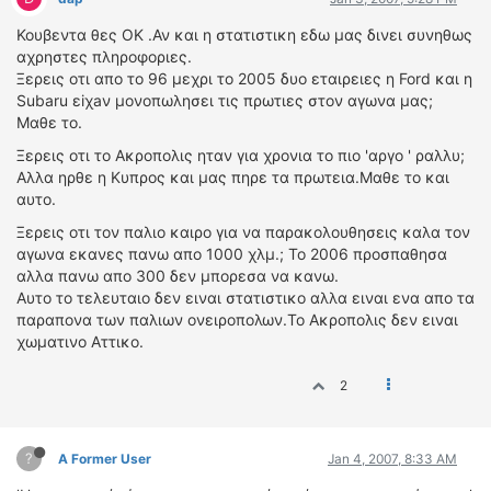
Κουβεντα θες ΟΚ .Αν και η στατιστικη εδω μας δινει συνηθως
αχρηστες πληροφοριες.
Ξερεις οτι απο το 96 μεχρι το 2005 δυο εταιρειες η Ford και η
Subaru εiχaν μονοπωλησει τις πρωτιες στον αγωνα μας;
Μαθε το.
Ξερεις οτι το Ακροπολις ηταν για χρονια το πιο 'αργο ' ραλλυ;
Αλλα ηρθε η Κυπρος και μας πηρε τα πρωτεια.Μαθε το και
αυτο.
Ξερεις οτι τον παλιο καιρο για να παρακολουθησεις καλα τον
αγωνα εκανες πανω απο 1000 χλμ.; Το 2006 προσπαθησα
αλλα πανω απο 300 δεν μπορεσα να κανω.
Αυτο το τελευταιο δεν ειναι στατιστικο αλλα ειναι ενα απο τα
παραπονα των παλιων ονειροπολων.Το Ακροπολις δεν ειναι
χωματινο Αττικο.
2
?
A Former User
Jan 4, 2007, 8:33 AM