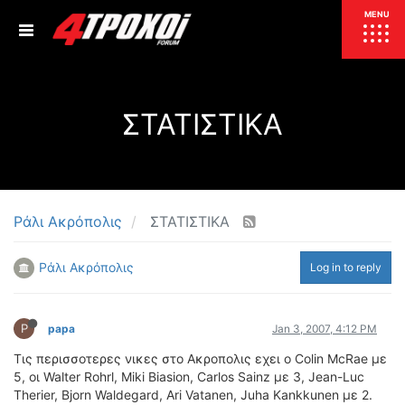
ΕΠΙΚΑΙΡΟΤΗΤΑ
MENU
ΕΛΛΑΔΑ
ΣΤΑΤΙΣΤΙΚΑ
ΚΟΣΜΟΣ
ΤΙΜΕΣ
ΕΚΘΕΣΕΙΣ
ΕΚΔΗΛΩΣΕΙΣ 4Τ
ΣΥΝΕΝΤΕΥΞΕΙΣ
4ΤΡΟΧΟΙ
Ράλι Ακρόπολις
ΣΤΑΤΙΣΤΙΚΑ
ΔΟΚΙΜΕΣ
Ράλι Ακρόπολις
Log in to reply
TEST
ΣΥΓΚΡΙΣΗ
ΠΑΡΟΥΣΙΑΣΕΙΣ
ΣΥΓΚΡΙΤΙΚΕΣ ΔΟΚΙΜΕΣ
P
papa
Jan 3, 2007, 4:12 PM
ΑΓΩΝΙΣΤΙΚΕΣ ΓΝΩΡΙΜΙΕΣ
Τις περισσοτερες νικες στο Ακροπολις εχει ο Colin McRae με
ΔΟΚΙΜΕΣ ΕΛΑΣΤΙΚΩΝ
5, οι Walter Rohrl, Miki Biasion, Carlos Sainz με 3, Jean-Luc
ΕΙΔΙΚΕΣ ΔΙΑΔΡΟΜΕΣ
Therier, Bjorn Waldegard, Ari Vatanen, Juha Kankkunen με 2.