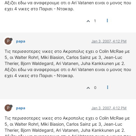
ΟΔΟΙΠΟΡΙΚΑ
Αξιζει εδω να αναφερουμε οτι ο Ari Vatanen ειναι ο μονος που
εχει 4 νικες στο Παρισι - Ντακαρ.
VIDEO
1
4TTV
ΝΕΑ ΜΟΝΤΕΛΑ
ΑΓΩΝΕΣ
P
papa
Jan 3, 2007, 4:12 PM
CANDID CAMERA
Τις περισσοτερες νικες στο Ακροπολις εχει ο Colin McRae με
5, οι Walter Rohrl, Miki Biasion, Carlos Sainz με 3, Jean-Luc
ΤΕΧΝΟΛΟΓΙΑ
Therier, Bjorn Waldegard, Ari Vatanen, Juha Kankkunen με 2.
ΕΙΔΗΣΕΙΣ – ΠΑΡΟΥΣΙΑΣΕΙΣ
Αξιζει εδω να αναφερουμε οτι ο Ari Vatanen ειναι ο μονος που
εχει 4 νικες στο Παρισι - Ντακαρ.
ΛΕΞΙΚΟ
0
ΠΕΡΙΒΑΛΛΟΝ
ΔΟΚΙΜΕΣ – ΠΑΡΟΥΣΙΑΣΕΙΣ
ΕΙΔΗΣΕΙΣ
P
papa
Jan 3, 2007, 4:12 PM
Τις περισσοτερες νικες στο Ακροπολις εχει ο Colin McRae με
ΑΓΩΝΕΣ
5, οι Walter Rohrl, Miki Biasion, Carlos Sainz με 3, Jean-Luc
FORMULA 1
Therier, Bjorn Waldegard, Ari Vatanen, Juha Kankkunen με 2.
WRC