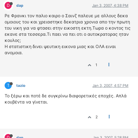
ΟΔΗΓΟΥΜΕ
D
dap
Jan 3, 2007, 4:38 PM
ΕΠΙΚΑΙΡΟΤΗΤΑ
Ρε Φρανκι τον παλιο καιρο ο Σαινζ παλευε με αλλους δεκα
ΑΓΩΝΕΣ
ομοιους του και χρειαστηκε δεκατρια χρονια απο την πρωτη
CLASSIC
του νικη για να φτασει στην εικοστη εκτη.Τωρα ο κοντος τις
εκανε στα τεσσερα.Τι παει να πει οτι ο αυτοκρατορας ηταν
κουλος;
ΑΡΧΕΙΟ ΤΕΥΧΩΝ
Η στατιστικη δινει ψευτικη εικονα μιας και ΟΛΑ ειναι
ανομοια.
1
T
tazio
Jan 3, 2007, 4:57 PM
Το ξέρω και ποτέ δε συγκρίνω διαφορετικές εποχές. Απλά
κουβέντα να γίνεται.
2
D
dap
Jan 3, 2007, 5:28 PM