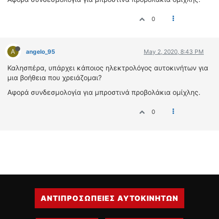
ΟΔΟΙΠΟΡΙΚΑ
0
VIDEO
4TTV
ΝΕΑ ΜΟΝΤΕΛΑ
A
angelo_95
May 2, 2020, 8:43 PM
ΑΓΩΝΕΣ
Καλησπέρα, υπάρχει κάποιος ηλεκτρολόγος αυτοκινήτων για
CANDID CAMERA
μια βοήθεια που χρειάζομαι?
Αφορά συνδεσμολογία για μπροστινά προβολάκια ομίχλης.
ΤΕΧΝΟΛΟΓΙΑ
ΕΙΔΗΣΕΙΣ – ΠΑΡΟΥΣΙΑΣΕΙΣ
0
ΛΕΞΙΚΟ
ΠΕΡΙΒΑΛΛΟΝ
ΔΟΚΙΜΕΣ – ΠΑΡΟΥΣΙΑΣΕΙΣ
ΕΙΔΗΣΕΙΣ
ΑΓΩΝΕΣ
ΑΝΤΙΠΡΟΣΩΠΕΙΕΣ ΑΥΤΟΚΙΝΗΤΩΝ
FORMULA 1
WRC