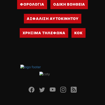
ΦΟΡΟΛΟΓΙΑ
ΟΔΙΚΗ ΒΟΗΘΕΙΑ
ΔΙΕΘΝΕΙΣ ΑΓΩΝΕΣ
ΕΛΛΗΝΙΚΟΙ ΑΓΩΝΕΣ
ΑΣΦΑΛΙΣΗ ΑΥΤΟΚΙΝΗΤΟΥ
ΤΙΜΕΣ
4T CLASSIC
ΧΡΗΣΙΜΑ ΤΗΛΕΦΩΝΑ
ΚΟΚ
ΜΟΝΤΕΛΑ
ΚΑΤΑΣΚΕΥΑΣΤΕΣ
ΠΡΟΣΩΠΙΚΟΤΗΤΕΣ
ΑΓΩΝΙΣΤΙΚΑ ΑΥΤΟΚΙΝΗΤΑ
ΑΓΩΝΕΣ/ΔΙΟΡΓΑΝΩΣΕΙΣ
ΑΓΟΡΑ
ΠΩΛΗΣΕΙΣ
ΠΡΟΣΦΟΡΕΣ
ΜΕΤΑΧΕΙΡΙΣΜΕΝΑ
2ΤΡΟΧΟΙ