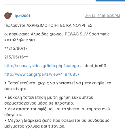
ΟΔΟΙΠΟΡΙΚΑ
VIDEO
L
lpat2001
Jan 14, 2016, 9:05 PM
4TTV
Πωλουνται ΑΧΡΗΣΙΜΟΠΟΙΗΤΕΣ ΚΑΙΝΟΥΡΓΙΕΣ
ΝΕΑ ΜΟΝΤΕΛΑ
οι κορυφαιες Aλυσιδες χιονιου PEWAG SUV Sportmatic
ΑΓΩΝΕΣ
καταλληλες για
CANDID CAMERA
**215/60/17
215/65/16**
ΤΕΧΝΟΛΟΓΙΑ
ΕΙΔΗΣΕΙΣ – ΠΑΡΟΥΣΙΑΣΕΙΣ
http://xionoalysides.gr/info.php?catego
... duct_id=93
ΛΕΞΙΚΟ
http://www.car.gr/parts/view/4194085/
• Τοποθετούνται χωρίς να χρειαστεί να μετακινηθεί το
ΠΕΡΙΒΑΛΛΟΝ
αυτοκίνητο.
ΔΟΚΙΜΕΣ – ΠΑΡΟΥΣΙΑΣΕΙΣ
• Εύκολη τοποθέτηση με τη χρήση εύκαμπτου
ΕΙΔΗΣΕΙΣ
συρματόσχοινου μέσα σε πλαστικό.
• Δεν απαιτείται σφίξιμο – αυτό γίνεται αυτόματα ενώ
ΑΓΩΝΕΣ
οδηγείτε.
• Μεγάλη διάρκεια ζωής που οφείλεται σε συνδυασμό
FORMULA 1
μείγματος χάλυβα και τιτανίου.
WRC