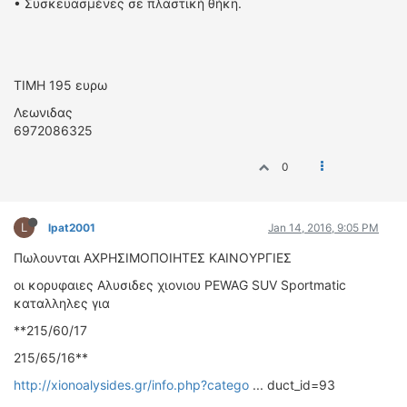
• Συσκευασμένες σε πλαστική θήκη.
TIMH 195 ευρω
Λεωνιδας
6972086325
0
L
lpat2001
Jan 14, 2016, 9:05 PM
Πωλουνται ΑΧΡΗΣΙΜΟΠΟΙΗΤΕΣ ΚΑΙΝΟΥΡΓΙΕΣ
οι κορυφαιες Aλυσιδες χιονιου PEWAG SUV Sportmatic
καταλληλες για
**215/60/17
215/65/16**
http://xionoalysides.gr/info.php?catego
... duct_id=93