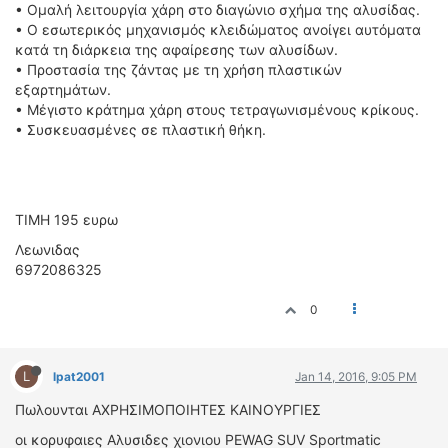
• Ομαλή λειτουργία χάρη στο διαγώνιο σχήμα της αλυσίδας.
ΔΙΕΘΝΕΙΣ ΑΓΩΝΕΣ
• Ο εσωτερικός μηχανισμός κλειδώματος ανοίγει αυτόματα
ΕΛΛΗΝΙΚΟΙ ΑΓΩΝΕΣ
κατά τη διάρκεια της αφαίρεσης των αλυσίδων.
• Προστασία της ζάντας με τη χρήση πλαστικών
εξαρτημάτων.
ΤΙΜΕΣ
• Μέγιστο κράτημα χάρη στους τετραγωνισμένους κρίκους.
• Συσκευασμένες σε πλαστική θήκη.
4T CLASSIC
ΜΟΝΤΕΛΑ
ΚΑΤΑΣΚΕΥΑΣΤΕΣ
ΠΡΟΣΩΠΙΚΟΤΗΤΕΣ
TIMH 195 ευρω
ΑΓΩΝΙΣΤΙΚΑ ΑΥΤΟΚΙΝΗΤΑ
Λεωνιδας
ΑΓΩΝΕΣ/ΔΙΟΡΓΑΝΩΣΕΙΣ
6972086325
ΑΓΟΡΑ
0
ΠΩΛΗΣΕΙΣ
ΠΡΟΣΦΟΡΕΣ
L
lpat2001
Jan 14, 2016, 9:05 PM
ΜΕΤΑΧΕΙΡΙΣΜΕΝΑ
Πωλουνται ΑΧΡΗΣΙΜΟΠΟΙΗΤΕΣ ΚΑΙΝΟΥΡΓΙΕΣ
2ΤΡΟΧΟΙ
οι κορυφαιες Aλυσιδες χιονιου PEWAG SUV Sportmatic