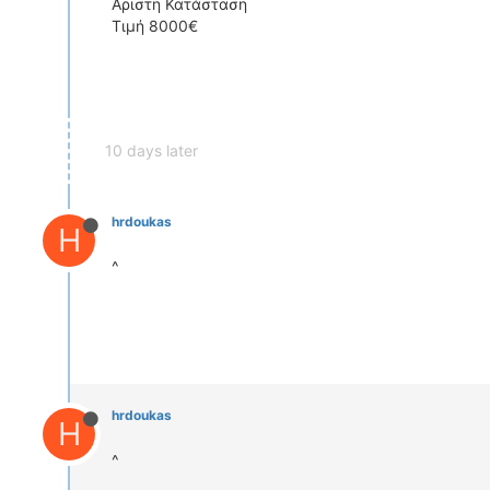
Αριστη Κατάσταση
Τιμή 8000€
10 days later
hrdoukas
H
^
hrdoukas
H
^