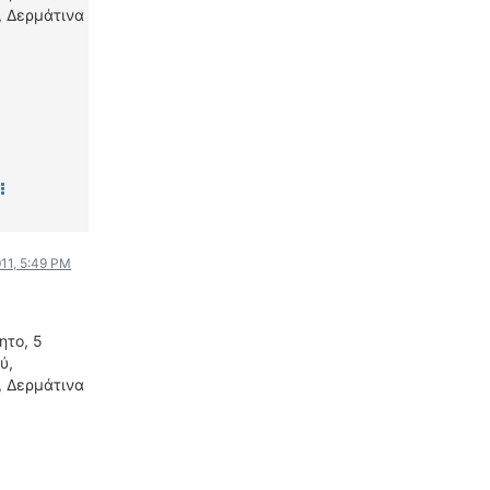
WRC
, Δερμάτινα
ΔΙΕΘΝΕΙΣ ΑΓΩΝΕΣ
ΕΛΛΗΝΙΚΟΙ ΑΓΩΝΕΣ
ΤΙΜΕΣ
4T CLASSIC
ΜΟΝΤΕΛΑ
ΚΑΤΑΣΚΕΥΑΣΤΕΣ
ΠΡΟΣΩΠΙΚΟΤΗΤΕΣ
011, 5:49 PM
ΑΓΩΝΙΣΤΙΚΑ ΑΥΤΟΚΙΝΗΤΑ
ΑΓΩΝΕΣ/ΔΙΟΡΓΑΝΩΣΕΙΣ
ητο, 5
ΑΓΟΡΑ
ύ,
ΠΩΛΗΣΕΙΣ
, Δερμάτινα
ΠΡΟΣΦΟΡΕΣ
ΜΕΤΑΧΕΙΡΙΣΜΕΝΑ
2ΤΡΟΧΟΙ