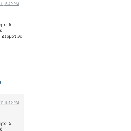
011, 5:49 PM
ΟΔΟΙΠΟΡΙΚΑ
VIDEO
ητο, 5
4TTV
ύ,
ΝΕΑ ΜΟΝΤΕΛΑ
, Δερμάτινα
ΑΓΩΝΕΣ
CANDID CAMERA
ΤΕΧΝΟΛΟΓΙΑ
ΕΙΔΗΣΕΙΣ – ΠΑΡΟΥΣΙΑΣΕΙΣ
ΛΕΞΙΚΟ
ΠΕΡΙΒΑΛΛΟΝ
ΔΟΚΙΜΕΣ – ΠΑΡΟΥΣΙΑΣΕΙΣ
011, 5:49 PM
ΕΙΔΗΣΕΙΣ
ΑΓΩΝΕΣ
ητο, 5
FORMULA 1
ύ,