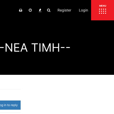
Register
Login
ΕΠΙΚΑΙΡΟΤΗΤΑ
MENU
ΕΛΛΑΔΑ
ΚΟΣΜΟΣ
--ΝΕΑ ΤΙΜΗ--
ΤΙΜΕΣ
ΕΚΘΕΣΕΙΣ
ΕΚΔΗΛΩΣΕΙΣ 4Τ
ΣΥΝΕΝΤΕΥΞΕΙΣ
4ΤΡΟΧΟΙ
ΔΟΚΙΜΕΣ
TEST
ΣΥΓΚΡΙΣΗ
ΠΑΡΟΥΣΙΑΣΕΙΣ
ΣΥΓΚΡΙΤΙΚΕΣ ΔΟΚΙΜΕΣ
ΑΓΩΝΙΣΤΙΚΕΣ ΓΝΩΡΙΜΙΕΣ
og in to reply
ΔΟΚΙΜΕΣ ΕΛΑΣΤΙΚΩΝ
ΕΙΔΙΚΕΣ ΔΙΑΔΡΟΜΕΣ