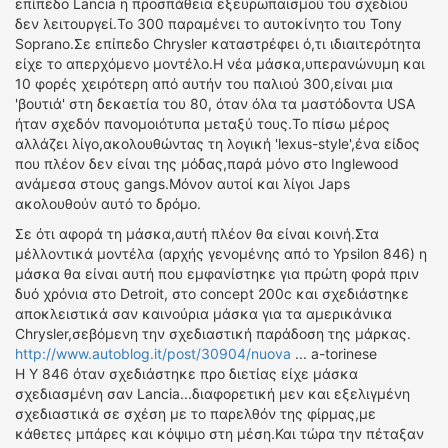
επίπεδο Lancia η προσπάθεια εξευρωπαϊσμού του σχεδίου
δεν λειτουργεί.Το 300 παραμένει το αυτοκίνητο του Tony
Soprano.Σε επίπεδο Chrysler καταστρέφει ό,τι ιδιαιτερότητα
είχε το απερχόμενο μοντέλο.Η νέα μάσκα,υπερανώνυμη και
10 φορές χειρότερη από αυτήν του παλιού 300,είναι μια
'βουτιά' στη δεκαετία του 80, όταν όλα τα μαστόδοντα USA
ήταν σχεδόν πανομοιότυπα μεταξύ τους.Το πίσω μέρος
αλλάζει λίγο,ακολουθώντας τη λογική 'lexus-style',ένα είδος
που πλέον δεν είναι της μόδας,παρά μόνο στο Ιnglewood
ανάμεσα στους gangs.Μόνον αυτοί και λίγοι Japs
ακολουθούν αυτό το δρόμο.
Σε ότι αφορά τη μάσκα,αυτή πλέον θα είναι κοινή.Στα
μέλλοντικά μοντέλα (αρχής γενομένης από το Ypsilon 846) η
μάσκα θα είναι αυτή που εμφανίστηκε για πρώτη φορά πριν
δυό χρόνια στο Detroit, στο concept 200c και σχεδιάστηκε
αποκλειστικά σαν καινούρια μάσκα για τα αμερικάνικα
Chrysler,σεβόμενη την σχεδιαστική παράδοση της μάρκας.
http://www.autoblog.it/post/30904/nuova
... a-torinese
Η Y 846 όταν σχεδιάστηκε προ διετίας είχε μάσκα
σχεδιασμένη σαν Lancia...διαφορετική μεν και εξελιγμένη
σχεδιαστικά σε σχέση με το παρελθόν της φίρμας,με
κάθετες μπάρες και κόψιμο στη μέση.Και τώρα την πέταξαν