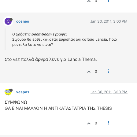
0
ΟΔΗΓΟΥΜΕ
ΕΠΙΚΑΙΡΟΤΗΤΑ
ΑΓΩΝΕΣ
C
cosneo
Jan 30, 2011, 3:00 PM
CLASSIC
Ο χρήστης
boomboom
έγραψε:
Σιγουρα θα ερθει και στας Ευρωπας ως καποια Lancia. Ποιο
ΑΡΧΕΙΟ ΤΕΥΧΩΝ
μοντελο λετε να ειναι?
Στο νετ πολλά άρθρα λένε για Lancia Thema.
0
vespas
Jan 30, 2011, 3:10 PM
ΣΥΜΦΩΝΩ
ΘΑ ΕΙΝΑΙ ΜΑΛΛΟΝ Η ΑΝΤΙΚΑΤΑΣΤΑΤΡΙΑ ΤΗΣ THESIS
0