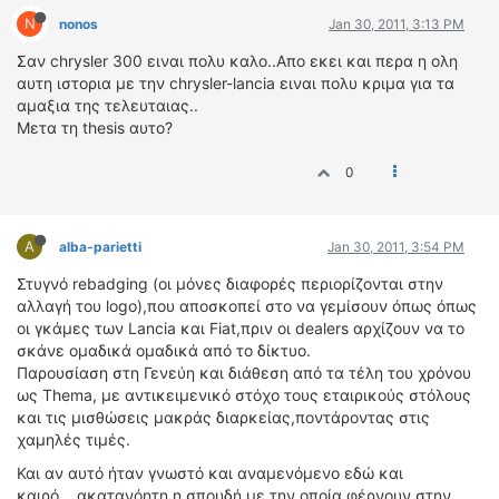
N
nonos
Jan 30, 2011, 3:13 PM
Σαν chrysler 300 ειναι πολυ καλο..Απο εκει και περα η ολη
αυτη ιστορια με την chrysler-lancia ειναι πολυ κριμα για τα
αμαξια της τελευταιας..
Μετα τη thesis αυτο?
0
A
alba-parietti
Jan 30, 2011, 3:54 PM
Στυγνό rebadging (oι μόνες διαφορές περιορίζονται στην
αλλαγή του logo),που αποσκοπεί στο να γεμίσουν όπως όπως
οι γκάμες των Lancia και Fiat,πριν οι dealers αρχίζουν να το
σκάνε ομαδικά ομαδικά από το δίκτυο.
Παρουσίαση στη Γενεύη και διάθεση από τα τέλη του χρόνου
ως Thema, με αντικειμενικό στόχο τους εταιρικούς στόλους
και τις μισθώσεις μακράς διαρκείας,ποντάροντας στις
χαμηλές τιμές.
Και αν αυτό ήταν γνωστό και αναμενόμενο εδώ και
καιρό....ακατανόητη η σπουδή με την οποία φέρνουν στην