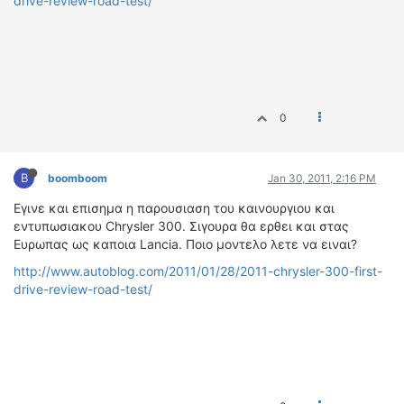
drive-review-road-test/
ΔΙΕΘΝΕΙΣ ΑΓΩΝΕΣ
ΕΛΛΗΝΙΚΟΙ ΑΓΩΝΕΣ
ΤΙΜΕΣ
0
4T CLASSIC
ΜΟΝΤΕΛΑ
ΚΑΤΑΣΚΕΥΑΣΤΕΣ
B
boomboom
Jan 30, 2011, 2:16 PM
ΠΡΟΣΩΠΙΚΟΤΗΤΕΣ
Εγινε και επισημα η παρουσιαση του καινουργιου και
ΑΓΩΝΙΣΤΙΚΑ ΑΥΤΟΚΙΝΗΤΑ
εντυπωσιακου Chrysler 300. Σιγουρα θα ερθει και στας
ΑΓΩΝΕΣ/ΔΙΟΡΓΑΝΩΣΕΙΣ
Ευρωπας ως καποια Lancia. Ποιο μοντελο λετε να ειναι?
http://www.autoblog.com/2011/01/28/2011-chrysler-300-first-
ΑΓΟΡΑ
drive-review-road-test/
ΠΩΛΗΣΕΙΣ
ΠΡΟΣΦΟΡΕΣ
ΜΕΤΑΧΕΙΡΙΣΜΕΝΑ
2ΤΡΟΧΟΙ