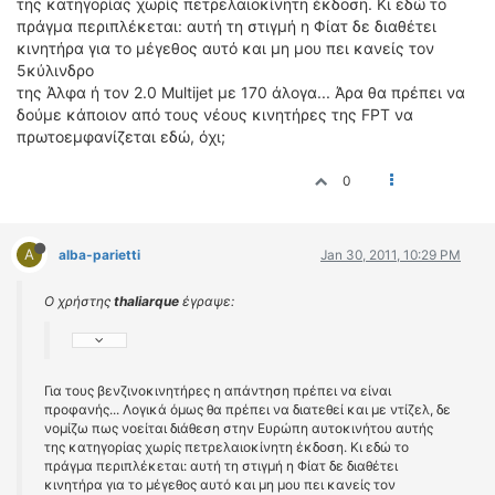
της κατηγορίας χωρίς πετρελαιοκίνητη έκδοση. Κι εδώ το
πράγμα περιπλέκεται: αυτή τη στιγμή η Φίατ δε διαθέτει
κινητήρα για το μέγεθος αυτό και μη μου πει κανείς τον
5κύλινδρο
της Άλφα ή τον 2.0 Multijet με 170 άλογα... Άρα θα πρέπει να
δούμε κάποιον από τους νέους κινητήρες της FPT να
πρωτοεμφανίζεται εδώ, όχι;
0
A
alba-parietti
Jan 30, 2011, 10:29 PM
Ο χρήστης
thaliarque
έγραψε:
Για τους βενζινοκινητήρες η απάντηση πρέπει να είναι
προφανής... Λογικά όμως θα πρέπει να διατεθεί και με ντίζελ, δε
νομίζω πως νοείται διάθεση στην Ευρώπη αυτοκινήτου αυτής
της κατηγορίας χωρίς πετρελαιοκίνητη έκδοση. Κι εδώ το
πράγμα περιπλέκεται: αυτή τη στιγμή η Φίατ δε διαθέτει
κινητήρα για το μέγεθος αυτό και μη μου πει κανείς τον