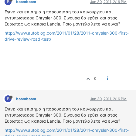
B
boomboom
Jan 30, 2011, 2:16 PM
ΟΔΟΙΠΟΡΙΚΑ
Εγινε και επισημα η παρουσιαση του καινουργιου και
VIDEO
εντυπωσιακου Chrysler 300. Σιγουρα θα ερθει και στας
4TTV
Ευρωπας ως καποια Lancia. Ποιο μοντελο λετε να ειναι?
ΝΕΑ ΜΟΝΤΕΛΑ
http://www.autoblog.com/2011/01/28/2011-chrysler-300-first-
drive-review-road-test/
ΑΓΩΝΕΣ
CANDID CAMERA
ΤΕΧΝΟΛΟΓΙΑ
ΕΙΔΗΣΕΙΣ – ΠΑΡΟΥΣΙΑΣΕΙΣ
ΛΕΞΙΚΟ
0
ΠΕΡΙΒΑΛΛΟΝ
ΔΟΚΙΜΕΣ – ΠΑΡΟΥΣΙΑΣΕΙΣ
B
boomboom
Jan 30, 2011, 2:16 PM
ΕΙΔΗΣΕΙΣ
Εγινε και επισημα η παρουσιαση του καινουργιου και
εντυπωσιακου Chrysler 300. Σιγουρα θα ερθει και στας
ΑΓΩΝΕΣ
Ευρωπας ως καποια Lancia. Ποιο μοντελο λετε να ειναι?
FORMULA 1
http://www.autoblog.com/2011/01/28/2011-chrysler-300-first-
WRC