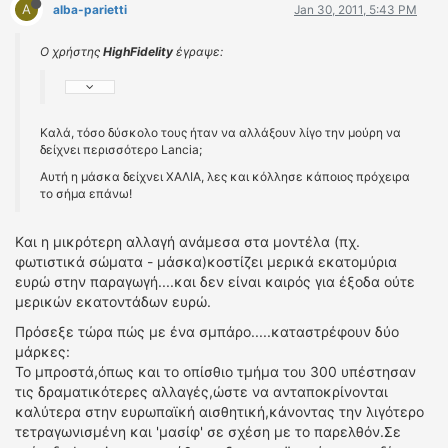
A
alba-parietti
Jan 30, 2011, 5:43 PM
Ο χρήστης
HighFidelity
έγραψε:
Καλά, τόσο δύσκολο τους ήταν να αλλάξουν λίγο την μούρη να
δείχνει περισσότερο Lancia;
Αυτή η μάσκα δείχνει ΧΑΛΙΑ, λες και κόλλησε κάποιος πρόχειρα
το σήμα επάνω!
Kαι η μικρότερη αλλαγή ανάμεσα στα μοντέλα (πχ.
φωτιστικά σώματα - μάσκα)κοστίζει μερικά εκατομύρια
ευρώ στην παραγωγή....και δεν είναι καιρός για έξοδα ούτε
μερικών εκατοντάδων ευρώ.
Πρόσεξε τώρα πώς με ένα σμπάρο.....καταστρέφουν δύο
μάρκες:
Το μπροστά,όπως και το οπίσθιο τμήμα του 300 υπέστησαν
τις δραματικότερες αλλαγές,ώστε να ανταποκρίνονται
καλύτερα στην ευρωπαϊκή αισθητική,κάνοντας την λιγότερο
τετραγωνισμένη και 'μασίφ' σε σχέση με το παρελθόν.Σε