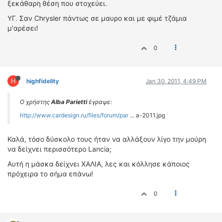
ξεκάθαρη θέση που στοχεύει.
ΥΓ. Σαν Chrysler πάντως σε μαυρο και με φιμέ τζάμια
μ'αρέσει!
0
H
highfidelity
Jan 30, 2011, 4:49 PM
Ο χρήστης
Alba Parietti
έγραψε:
http://www.cardesign.ru/files/forum/par
... a-2011.jpg
Καλά, τόσο δύσκολο τους ήταν να αλλάξουν λίγο την μούρη
να δείχνει περισσότερο Lancia;
Αυτή η μάσκα δείχνει ΧΑΛΙΑ, λες και κόλλησε κάποιος
πρόχειρα το σήμα επάνω!
0