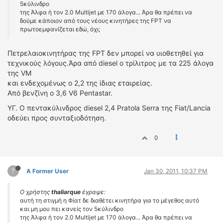
5κύλινδρο
της Άλφα ή τον 2.0 Multijet με 170 άλογα... Άρα θα πρέπει να
δούμε κάποιον από τους νέους κινητήρες της FPT να
πρωτοεμφανίζεται εδώ, όχι;
Πετρελαιοκινητήρας της FPT δεν μπορεί να υιοθετηθεί για
τεχνικούς λόγους.Άρα από diesel ο τρίλιτρος με τα 225 άλογα
της VM
και ενδεχομένως ο 2,2 της ίδιας εταιρείας.
Από βενζίνη ο 3,6 V6 Pentastar.
ΥΓ. Ο πεντακύλινδρος diesel 2,4 Pratola Serra της Fiat/Lancia
οδεύει προς συνταξιοδότηση.
0
?
A Former User
Jan 30, 2011, 10:37 PM
Ο χρήστης
thaliarque
έγραψε:
αυτή τη στιγμή η Φίατ δε διαθέτει κινητήρα για το μέγεθος αυτό
και μη μου πει κανείς τον 5κύλινδρο
της Άλφα ή τον 2.0 Multijet με 170 άλογα... Άρα θα πρέπει να