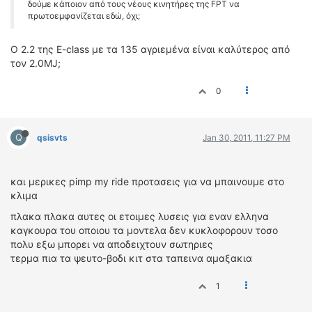
δούμε κάποιον από τους νέους κινητήρες της FPT να
πρωτοεμφανίζεται εδώ, όχι;
O 2.2 της E-class με τα 135 αγριεμένα είναι καλύτερος από
τον 2.0MJ;
0
Q
qsisvts
Jan 30, 2011, 11:27 PM
και μερικες pimp my ride προτασεις για να μπαινουμε στο
κλιμα
πλακα πλακα αυτες οι ετοιμες λυσεις για εναν ελληνα
καγκουρα του οποιου τα μοντελα δεν κυκλοφορουν τοσο
πολυ εξω μπορει να αποδειχτουν σωτηριες
τερμα πια τα ψευτο-βοδι κιτ στα ταπεινα αμαξακια
1