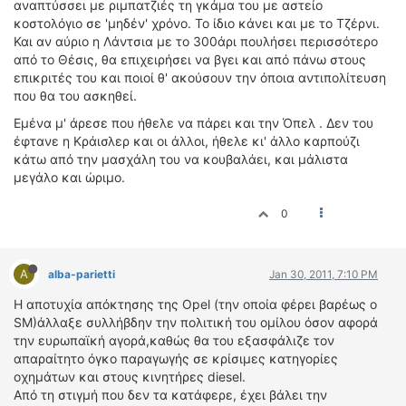
αναπτύσσει με ριμπατζιές τη γκάμα του με αστείο
κοστολόγιο σε 'μηδέν' χρόνο. Το ίδιο κάνει και με το Τζέρνι.
Και αν αύριο η Λάντσια με το 300άρι πουλήσει περισσότερο
από το Θέσις, θα επιχειρήσει να βγει και από πάνω στους
επικριτές του και ποιοί θ' ακούσουν την όποια αντιπολίτευση
που θα του ασκηθεί.
Εμένα μ' άρεσε που ήθελε να πάρει και την Όπελ . Δεν του
έφτανε η Κράισλερ και οι άλλοι, ήθελε κι' άλλο καρπούζι
κάτω από την μασχάλη του να κουβαλάει, και μάλιστα
μεγάλο και ώριμο.
0
A
alba-parietti
Jan 30, 2011, 7:10 PM
Η αποτυχία απόκτησης της Opel (την οποία φέρει βαρέως ο
SM)άλλαξε συλλήβδην την πολιτική του ομίλου όσον αφορά
την ευρωπαϊκή αγορά,καθώς θα του εξασφάλιζε τον
απαραίτητο όγκο παραγωγής σε κρίσιμες κατηγορίες
οχημάτων και στους κινητήρες diesel.
Από τη στιγμή που δεν τα κατάφερε, έχει βάλει την