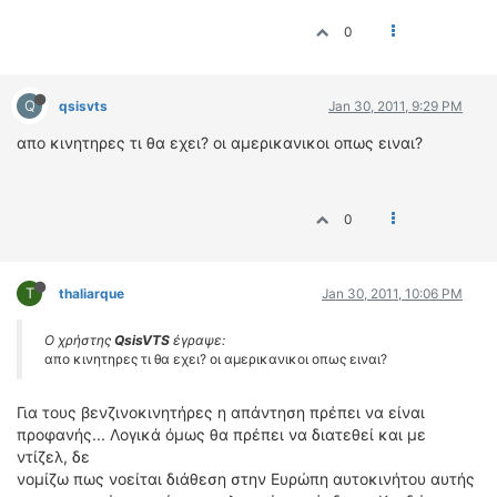
0
Q
qsisvts
Jan 30, 2011, 9:29 PM
απο κινητηρες τι θα εχει? οι αμερικανικοι οπως ειναι?
0
T
thaliarque
Jan 30, 2011, 10:06 PM
Ο χρήστης
QsisVTS
έγραψε:
απο κινητηρες τι θα εχει? οι αμερικανικοι οπως ειναι?
Για τους βενζινοκινητήρες η απάντηση πρέπει να είναι
προφανής... Λογικά όμως θα πρέπει να διατεθεί και με
ντίζελ, δε
νομίζω πως νοείται διάθεση στην Ευρώπη αυτοκινήτου αυτής