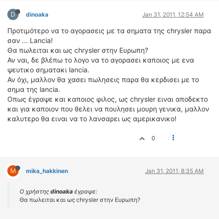
D
dinoaka
Jan 31, 2011, 12:54 AM
Προτιμότερο να το αγορασεις με τα σηματα της chrysler παρα
σαν ... Lancia!
Θα πωλειται και ως chrysler στην Ευρωπη?
Αν ναι, δε βλέπω το λογο να το αγορασει καποιος με ενα
ψευτικο σηματακι lancia.
Αν όχι, μαλλον θα χασει πωλησεις παρα θα κερδισει με το
σημα της lancia.
Οπως έγραψε και καποιος φιλος, ως chrysler ειναι αποδεκτο
και για καποιον που θελει να πουλησει μουρη γενικα, μαλλον
καλυτερο θα ειναι να το λανσαρει ως αμερικανικο!
0
M
mika_hakkinen
Jan 31, 2011, 8:35 AM
Ο χρήστης
dinoaka
έγραψε:
Θα πωλειται και ως chrysler στην Ευρωπη?