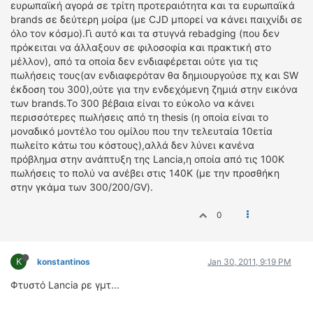
ευρωπαϊκή αγορά σε τρίτη προτεραιότητα και τα ευρωπαϊκά
brands σε δεύτερη μοίρα (με CJD μπορεί να κάνει παιχνίδι σε
όλο τον κόσμο).Γι αυτό και τα στυγνά rebadging (που δεν
πρόκειται να άλλαξουν σε φιλοσοφία και πρακτική στο
μέλλον), από τα οποία δεν ενδιαφέρεται ούτε για τις
πωλήσεις τους(αν ενδιαφερόταν θα δημιουργούσε πχ και SW
έκδοση του 300),ούτε για την ενδεχόμενη ζημιά στην εικόνα
των brands.Το 300 βέβαια είναι το εύκολο να κάνει
περισσότερες πωλήσεις από τη thesis (η οποία είναι το
μοναδικό μοντέλο του ομίλου που την τελευταία 10ετία
πωλείτο κάτω του κόστους),αλλά δεν λύνει κανένα
πρόβλημα στην ανάπτυξη της Lancia,η οποία από τις 100Κ
πωλήσεις το πολύ να ανέβει στις 140Κ (με την προσθήκη
στην γκάμα των 300/200/GV).
0
K
konstantinos
Jan 30, 2011, 9:19 PM
Φτυστό Lancia ρε γμτ...