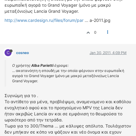
ευρωπαΪκή αγορά το Grand Voyager (μόνο με μακρύ
μεταξόνιο)ως Lancia Grand Voyager.
http://www.cardesign.ru/files/forum/par
... a-2011.jpg
0
C
cosneo
Jan 30, 2011, 4:09 PM
Ο χρήστης
Alba Parietti
έγραψε:
... ακατανόητη η σπουδή με την οποία φέρνουν στην ευρωπαΪκή
αγορά το Grand Voyager (μόνο με μακρύ μεταξόνιο)ως Lancia
Grand Voyager.
Συγνώμη για το .
Το αντίθετο για μένα, προβλέψιμο, αναμενομενο και καθόλου
ενοχλητικό αφού και το προηγούμενο MPV της Lancia δεν
ήταν ακριβώς Lancia αν και σε εμφάνιση το θεωρούσα το
ωραιότερο από την τετράδα.
Τωρα για το 300/Thema ... με κάλυψες απόλυτα. Τουλάχιστον
δεν μπήκαν σε κόπο να ψάξουν και νέο όνομα και εχουν