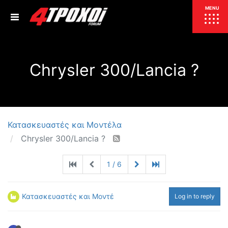
ΕΠΙΚΑΙΡΟΤΗΤΑ
MENU
ΕΛΛΑΔΑ
Chrysler 300/Lancia ?
ΚΟΣΜΟΣ
ΤΙΜΕΣ
ΕΚΘΕΣΕΙΣ
ΕΚΔΗΛΩΣΕΙΣ 4Τ
ΣΥΝΕΝΤΕΥΞΕΙΣ
4ΤΡΟΧΟΙ
Κατασκευαστές και Μοντέλα
Chrysler 300/Lancia ?
ΔΟΚΙΜΕΣ
TEST
ΣΥΓΚΡΙΣΗ
1 / 6
ΠΑΡΟΥΣΙΑΣΕΙΣ
ΣΥΓΚΡΙΤΙΚΕΣ ΔΟΚΙΜΕΣ
ΑΓΩΝΙΣΤΙΚΕΣ ΓΝΩΡΙΜΙΕΣ
Κατασκευαστές και Μοντέλα
Log in to reply
ΔΟΚΙΜΕΣ ΕΛΑΣΤΙΚΩΝ
ΕΙΔΙΚΕΣ ΔΙΑΔΡΟΜΕΣ