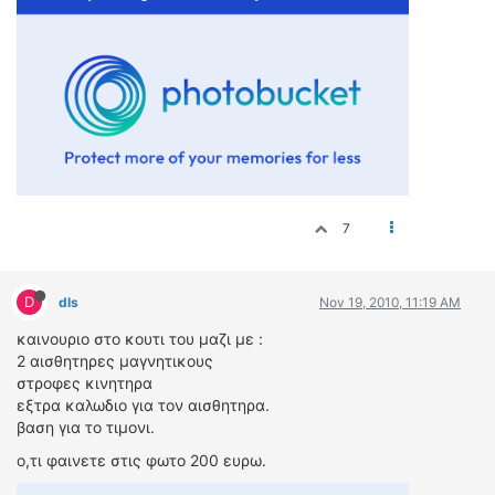
ΔΙΕΘΝΕΙΣ ΑΓΩΝΕΣ
ΕΛΛΗΝΙΚΟΙ ΑΓΩΝΕΣ
ΤΙΜΕΣ
4T CLASSIC
ΜΟΝΤΕΛΑ
ΚΑΤΑΣΚΕΥΑΣΤΕΣ
7
ΠΡΟΣΩΠΙΚΟΤΗΤΕΣ
ΑΓΩΝΙΣΤΙΚΑ ΑΥΤΟΚΙΝΗΤΑ
ΑΓΩΝΕΣ/ΔΙΟΡΓΑΝΩΣΕΙΣ
D
dls
Nov 19, 2010, 11:19 AM
καινουριο στο κουτι του μαζι με :
ΑΓΟΡΑ
2 αισθητηρες μαγνητικους
ΠΩΛΗΣΕΙΣ
στροφες κινητηρα
ΠΡΟΣΦΟΡΕΣ
εξτρα καλωδιο για τον αισθητηρα.
βαση για το τιμονι.
ΜΕΤΑΧΕΙΡΙΣΜΕΝΑ
ο,τι φαινετε στις φωτο 200 ευρω.
2ΤΡΟΧΟΙ