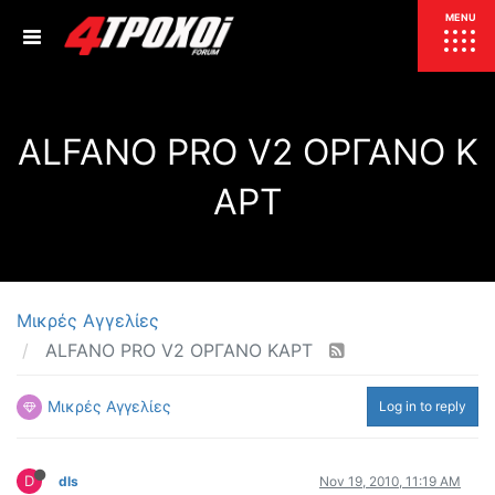
ΕΠΙΚΑΙΡΟΤΗΤΑ
MENU
ΕΛΛΑΔΑ
ALFANO PRO V2 ΟΡΓΑΝΟ Κ
ΚΟΣΜΟΣ
ΤΙΜΕΣ
ΑΡΤ
ΕΚΘΕΣΕΙΣ
ΕΚΔΗΛΩΣΕΙΣ 4Τ
ΣΥΝΕΝΤΕΥΞΕΙΣ
4ΤΡΟΧΟΙ
ΔΟΚΙΜΕΣ
Μικρές Αγγελίες
TEST
ΣΥΓΚΡΙΣΗ
ALFANO PRO V2 ΟΡΓΑΝΟ ΚΑΡΤ
ΠΑΡΟΥΣΙΑΣΕΙΣ
ΣΥΓΚΡΙΤΙΚΕΣ ΔΟΚΙΜΕΣ
Μικρές Αγγελίες
Log in to reply
ΑΓΩΝΙΣΤΙΚΕΣ ΓΝΩΡΙΜΙΕΣ
ΔΟΚΙΜΕΣ ΕΛΑΣΤΙΚΩΝ
ΕΙΔΙΚΕΣ ΔΙΑΔΡΟΜΕΣ
D
dls
Nov 19, 2010, 11:19 AM