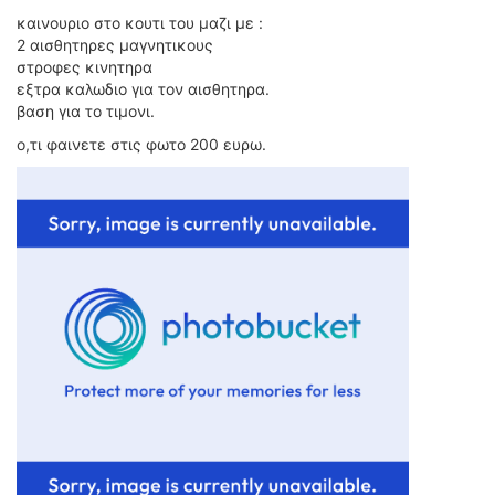
ΟΔΟΙΠΟΡΙΚΑ
καινουριο στο κουτι του μαζι με :
2 αισθητηρες μαγνητικους
VIDEO
στροφες κινητηρα
4TTV
εξτρα καλωδιο για τον αισθητηρα.
βαση για το τιμονι.
ΝΕΑ ΜΟΝΤΕΛΑ
ΑΓΩΝΕΣ
ο,τι φαινετε στις φωτο 200 ευρω.
CANDID CAMERA
ΤΕΧΝΟΛΟΓΙΑ
ΕΙΔΗΣΕΙΣ – ΠΑΡΟΥΣΙΑΣΕΙΣ
ΛΕΞΙΚΟ
ΠΕΡΙΒΑΛΛΟΝ
ΔΟΚΙΜΕΣ – ΠΑΡΟΥΣΙΑΣΕΙΣ
ΕΙΔΗΣΕΙΣ
ΑΓΩΝΕΣ
FORMULA 1
WRC