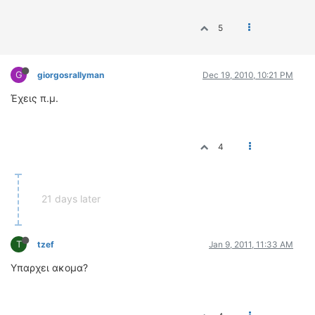
5
G
giorgosrallyman
Dec 19, 2010, 10:21 PM
Έχεις π.μ.
4
21 days later
T
tzef
Jan 9, 2011, 11:33 AM
Υπαρχει ακομα?