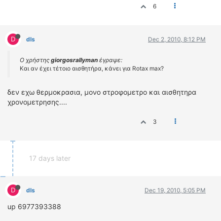
6
D
dls
Dec 2, 2010, 8:12 PM
Ο χρήστης
giorgosrallyman
έγραψε:
Και αν έχει τέτοιο αισθητήρα, κάνει για Rotax max?
δεν εχω θερμοκρασια, μονο στροφομετρο και αισθητηρα
χρονομετρησης....
3
17 days later
D
dls
Dec 19, 2010, 5:05 PM
up 6977393388