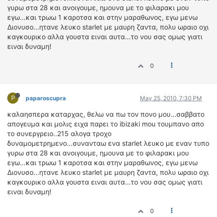
γυρω στα 28 και ανοιγουμε, ημουνα με το φιλαρακι μου
ΔΙΕΘΝΕΙΣ ΑΓΩΝΕΣ
εγω...και τρωω 1 καροτσα και στην μαραθωνος, εγω μενω
ΕΛΛΗΝΙΚΟΙ ΑΓΩΝΕΣ
Διονυσο...ητανε λευκο starlet με μαυρη ζαντα, πολυ ωραιο οχι
καγκουρικο αλλα γουστα ειναι αυτα...το νου σας ομως γιατι
ΤΙΜΕΣ
ειναι δυναμη!
4T CLASSIC
0
ΜΟΝΤΕΛΑ
ΚΑΤΑΣΚΕΥΑΣΤΕΣ
P
paparoscupra
May 25, 2010, 7:30 PM
ΠΡΟΣΩΠΙΚΟΤΗΤΕΣ
καλαησπερα καταρχας, θελω να πω τον πονο μου...σαββατο
ΑΓΩΝΙΣΤΙΚΑ ΑΥΤΟΚΙΝΗΤΑ
απογευμα και μολις ειχα παρει το ibizaki mou τουμπανο απο
ΑΓΩΝΕΣ/ΔΙΟΡΓΑΝΩΣΕΙΣ
το συνεργρειο..215 αλογα τροχο
δυναμομετρημενο...συνανταω ενα starlet λευκο με εναν τυπο
ΑΓΟΡΑ
γυρω στα 28 και ανοιγουμε, ημουνα με το φιλαρακι μου
εγω...και τρωω 1 καροτσα και στην μαραθωνος, εγω μενω
ΠΩΛΗΣΕΙΣ
Διονυσο...ητανε λευκο starlet με μαυρη ζαντα, πολυ ωραιο οχι
ΠΡΟΣΦΟΡΕΣ
καγκουρικο αλλα γουστα ειναι αυτα...το νου σας ομως γιατι
ΜΕΤΑΧΕΙΡΙΣΜΕΝΑ
ειναι δυναμη!
2ΤΡΟΧΟΙ
0