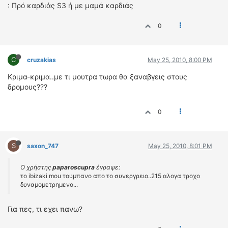
: Πρό καρδιάς S3 ή με μαμά καρδιάς
0
C
cruzakias
May 25, 2010, 8:00 PM
Κριμα-κριμα..με τι μουτρα τωρα θα ξαναβγεις στους
δρομους???
0
S
saxon_747
May 25, 2010, 8:01 PM
Ο χρήστης
paparoscupra
έγραψε:
το ibizaki mou τουμπανο απο το συνεργρειο..215 αλογα τροχο
δυναμομετρημενο...
Για πες, τι εχει πανω?