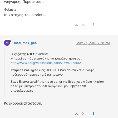
γρηγορος..Περαστικα..
Φιλικα
(ο κατοχος του starlet)..
0
M
mad_max_geo
May 25, 2010, 7:58 PM
Ο χρήστης
D1FF
έγραψε:
Μπορεί να πάρει αυτό για να κοιμάται ήσυχος :
http://www.car.gr/classifieds/cars/view/716866/
Στάρλετ και μ@λακιες , Φ430 , Γκαγιάρντο και συναφή
ποζεροσούπερκαρ τα έχει πρωινό
Btw : Έκανα αναζήτηση στο car gr για Ibiza χωρίς όριο ηλικίας
αλλά με φίλτρο από 250 άλογα και μου έβγαλε 98
αποτελέσματα
Καγκουροκατασταση.
0