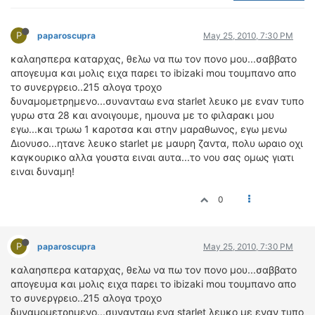
ΟΔΟΙΠΟΡΙΚΑ
P
VIDEO
paparoscupra
May 25, 2010, 7:30 PM
4TTV
καλαησπερα καταρχας, θελω να πω τον πονο μου...σαββατο
απογευμα και μολις ειχα παρει το ibizaki mou τουμπανο απο
ΝΕΑ ΜΟΝΤΕΛΑ
το συνεργρειο..215 αλογα τροχο
ΑΓΩΝΕΣ
δυναμομετρημενο...συνανταω ενα starlet λευκο με εναν τυπο
CANDID CAMERA
γυρω στα 28 και ανοιγουμε, ημουνα με το φιλαρακι μου
εγω...και τρωω 1 καροτσα και στην μαραθωνος, εγω μενω
ΤΕΧΝΟΛΟΓΙΑ
Διονυσο...ητανε λευκο starlet με μαυρη ζαντα, πολυ ωραιο οχι
καγκουρικο αλλα γουστα ειναι αυτα...το νου σας ομως γιατι
ΕΙΔΗΣΕΙΣ – ΠΑΡΟΥΣΙΑΣΕΙΣ
ειναι δυναμη!
ΛΕΞΙΚΟ
0
ΠΕΡΙΒΑΛΛΟΝ
ΔΟΚΙΜΕΣ – ΠΑΡΟΥΣΙΑΣΕΙΣ
ΕΙΔΗΣΕΙΣ
P
paparoscupra
May 25, 2010, 7:30 PM
καλαησπερα καταρχας, θελω να πω τον πονο μου...σαββατο
ΑΓΩΝΕΣ
απογευμα και μολις ειχα παρει το ibizaki mou τουμπανο απο
FORMULA 1
το συνεργρειο..215 αλογα τροχο
δυναμομετρημενο...συνανταω ενα starlet λευκο με εναν τυπο
WRC