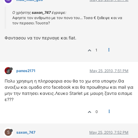
Ο χρήστης
saxon_747
έγραψε:
Αφηστε τον ανθρωπο με τον πονο του... Τοσα € ξοδεψε και να
τον περασει Τουοτα?
Φαντασου να τον περναγε και fiat.
1
panos2171
May 25, 2010, 7:51 PM
Πολυ χρησιμη η πληροφορια σου θα το χω στα υποψην.Θα
ανοιξω και ομαδα στο facebook και θα προωθησω και mail για
μην την πατησει κανεις.Λευκο Starlet με μαυρη ζαντα ειπαμε
ε???
0
S
saxon_747
May 25, 2010, 7:52 PM