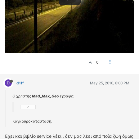
0
D
d1ff
May 25, 2010, 8:00 PM
Ο χρήστης
Mad_Max_Geo
έγραψε:
Καγκουροκατασταση.
Έχει και βιβλίο service λέει , δεν μας λέει από ποία ζωή όμως