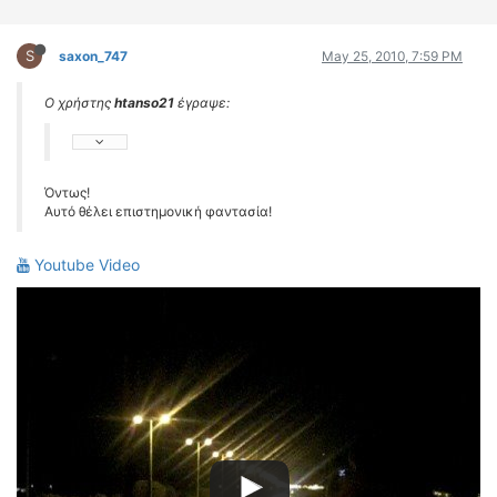
S
saxon_747
May 25, 2010, 7:59 PM
Ο χρήστης
htanso21
έγραψε:
Όντως!
Αυτό θέλει επιστημονική φαντασία!
Youtube Video