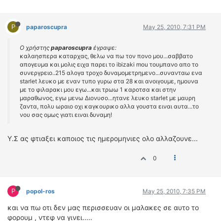
ΟΔΗΓΟΥΜΕ
ΕΠΙΚΑΙΡΟΤΗΤΑ
P
paparoscupra
May 25, 2010, 7:31 PM
ΑΓΩΝΕΣ
CLASSIC
Ο χρήστης
paparoscupra
έγραψε:
καλαησπερα καταρχας, θελω να πω τον πονο μου...σαββατο
ΑΡΧΕΙΟ ΤΕΥΧΩΝ
απογευμα και μολις ειχα παρει το ibizaki mou τουμπανο απο το
συνεργρειο..215 αλογα τροχο δυναμομετρημενο...συνανταω ενα
starlet λευκο με εναν τυπο γυρω στα 28 και ανοιγουμε, ημουνα
με το φιλαρακι μου εγω...και τρωω 1 καροτσα και στην
μαραθωνος, εγω μενω Διονυσο...ητανε λευκο starlet με μαυρη
ζαντα, πολυ ωραιο οχι καγκουρικο αλλα γουστα ειναι αυτα...το
νου σας ομως γιατι ειναι δυναμη!
Υ.Σ ας φτιαξει καποιος τις ημερομηνιες ολο αλλαζουνε...
0
P
popol-ros
May 25, 2010, 7:35 PM
και να πω οτι δεν μας περισσευαν οι μαλακες σε αυτο το
φορουμ , ντεφ να γινει.....