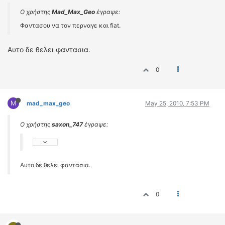
Ο χρήστης
Mad_Max_Geo
έγραψε:
Φαντασου να τον περναγε και fiat.
Αυτο δε θελει φαντασια.
0
M
mad_max_geo
May 25, 2010, 7:53 PM
Ο χρήστης
saxon_747
έγραψε:
Αυτο δε θελει φαντασια.
0