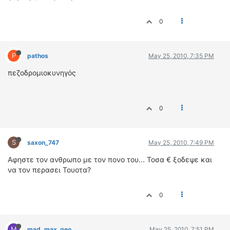
0
P
pathos
May 25, 2010, 7:35 PM
πεζοδρομιοκυνηγός
0
S
saxon_747
May 25, 2010, 7:49 PM
Αφηστε τον ανθρωπο με τον πονο του... Τοσα € ξοδεψε και
να τον περασει Τουοτα?
0
M
mad_max_geo
May 25, 2010, 7:51 PM