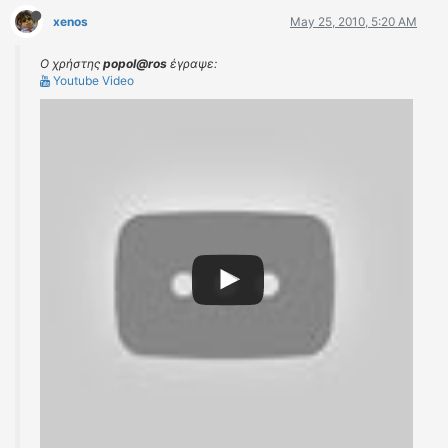
xenos
May 25, 2010, 5:20 AM
Ο χρήστης
popol@ros
έγραψε:
Youtube Video