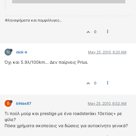
Φληναφήματα και πομφόλυγες...
0
N
nick-k
May 25, 2010, 6:20 AM
Όχι και 5.9λ/100km... Δεν παίρνεις Prius.
0
B
bihlas87
May 25, 2010, 6:53 AM
Tι πούλ μούρ και prestige με ένα roadsterάκι 10ετίας+ ρε
φίλε?
Πόσα χρήματα σκοπεύεις να δώσεις για αυτοκίνητο γενικά?