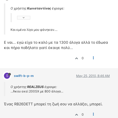
Ο χρήστης
Kωνσταντίνος
έγραψε:
Και εμένα λίγα μου φάνηκαν....
Ε ναι... εγώ είχα το καλό με τα 1300 άλογα αλλά το έδωσα
και πήρα ποδήλατο γιατί έκαιγε πολύ...
0
S
swift-b-p-m
May 25, 2010, 8:46 AM
Ο χρήστης
REALZEUS
έγραψε:
...Άκου εκεί 200SX με 800 άλογα...
Ένας RB26DETT μπορεί τη ζωή σου να αλλάξει, μπορεί.
0