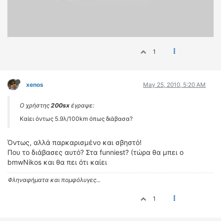
ΟΔΗΓΟΥΜΕ
ΕΠΙΚΑΙΡΟΤΗΤΑ
ΑΓΩΝΕΣ
CLASSIC
1
ΑΡΧΕΙΟ ΤΕΥΧΩΝ
xenos
May 25, 2010, 5:20 AM
Ο χρήστης
200sx
έγραψε:
Καίει όντως 5.9λ/100km όπως διάβασα?
Όντως, αλλά παρκαρισμένο και σβηστό!
Που το διάβασες αυτό? Στα funniest? (τώρα θα μπει ο
bmwNikos και θα πει ότι καίει
Φληναφήματα και πομφόλυγες...
1