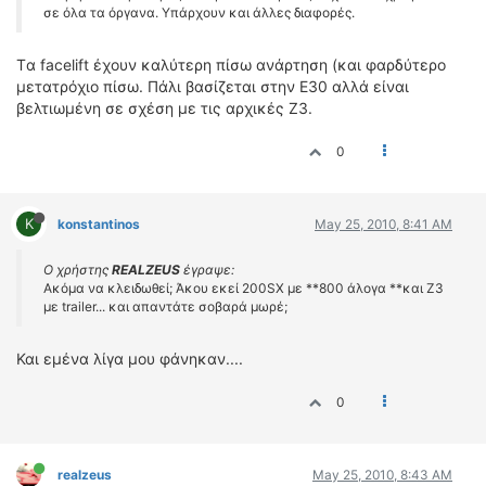
σε όλα τα όργανα. Υπάρχουν και άλλες διαφορές.
Tα facelift έχουν καλύτερη πίσω ανάρτηση (και φαρδύτερο
μετατρόχιο πίσω. Πάλι βασίζεται στην Ε30 αλλά είναι
βελτιωμένη σε σχέση με τις αρχικές Ζ3.
0
K
konstantinos
May 25, 2010, 8:41 AM
Ο χρήστης
REALZEUS
έγραψε:
Ακόμα να κλειδωθεί; Άκου εκεί 200SX με **800 άλογα **και Ζ3
με trailer... και απαντάτε σοβαρά μωρέ;
Και εμένα λίγα μου φάνηκαν....
0
realzeus
May 25, 2010, 8:43 AM