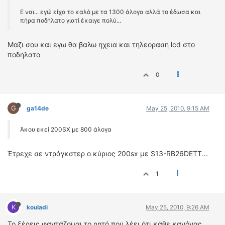
Ε ναι... εγώ είχα το καλό με τα 1300 άλογα αλλά το έδωσα και
πήρα ποδήλατο γιατί έκαιγε πολύ...
Μαζι σου και εγω θα βαλω ηχεια και τηλεοραση lcd στο
ποδηλατο
0
G
ga14de
May 25, 2010, 9:15 AM
Άκου εκεί 200SX με 800 άλογα
Έτρεχε σε ντράγκστερ ο κύριος 200sx με S13-RB26DETT...
1
K
kouladi
May 25, 2010, 9:26 AM
Το ξέρεις φαντάζομαι το ρητό που λέει ότι κάθε κανόνας