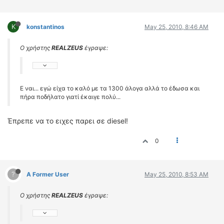
K
konstantinos
May 25, 2010, 8:46 AM
Ο χρήστης
REALZEUS
έγραψε:
Ε ναι... εγώ είχα το καλό με τα 1300 άλογα αλλά το έδωσα και
πήρα ποδήλατο γιατί έκαιγε πολύ...
Έπρεπε να το ειχες παρει σε diesel!
0
?
A Former User
May 25, 2010, 8:53 AM
Ο χρήστης
REALZEUS
έγραψε: