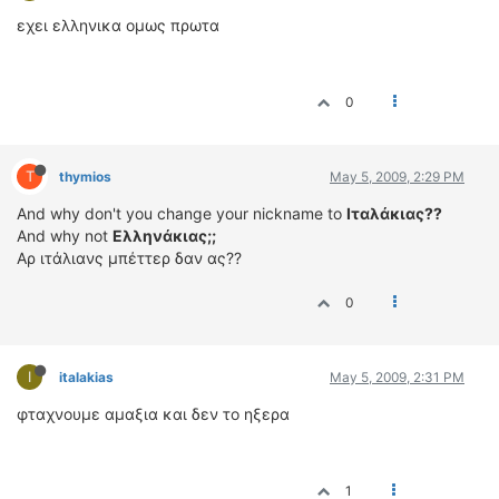
ΟΔΗΓΟΥΜΕ
εχει ελληνικα ομως πρωτα
ΕΠΙΚΑΙΡΟΤΗΤΑ
ΑΓΩΝΕΣ
CLASSIC
0
ΑΡΧΕΙΟ ΤΕΥΧΩΝ
T
thymios
May 5, 2009, 2:29 PM
And why don't you change your nickname to
Ιταλάκιας??
And why not
Ελληνάκιας;;
Αρ ιτάλιανς μπέττερ δαν ας??
0
I
italakias
May 5, 2009, 2:31 PM
φταχνουμε αμαξια και δεν το ηξερα
1