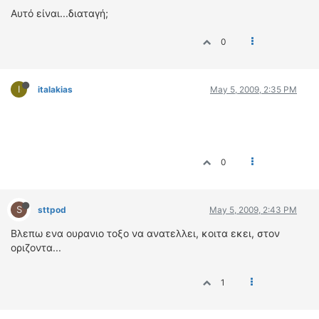
Αυτό είναι...διαταγή;
0
I
italakias
May 5, 2009, 2:35 PM
0
S
sttpod
May 5, 2009, 2:43 PM
Βλεπω ενα ουρανιο τοξο να ανατελλει, κοιτα εκει, στον
οριζοντα...
1