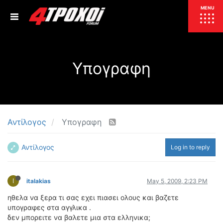
ΕΠΙΚΑΙΡΟΤΗΤΑ
MENU
ΕΛΛΑΔΑ
Yπογραφη
ΚΟΣΜΟΣ
ΤΙΜΕΣ
ΕΚΘΕΣΕΙΣ
ΕΚΔΗΛΩΣΕΙΣ 4Τ
ΣΥΝΕΝΤΕΥΞΕΙΣ
4ΤΡΟΧΟΙ
Αντίλογος
Yπογραφη
ΔΟΚΙΜΕΣ
Αντίλογος
Log in to reply
TEST
ΣΥΓΚΡΙΣΗ
ΠΑΡΟΥΣΙΑΣΕΙΣ
ΣΥΓΚΡΙΤΙΚΕΣ ΔΟΚΙΜΕΣ
I
italakias
May 5, 2009, 2:23 PM
ΑΓΩΝΙΣΤΙΚΕΣ ΓΝΩΡΙΜΙΕΣ
ηθελα να ξερα τι σας εχει πιασει ολους και βαζετε
ΔΟΚΙΜΕΣ ΕΛΑΣΤΙΚΩΝ
υπογραφες στα αγγλικα .
ΕΙΔΙΚΕΣ ΔΙΑΔΡΟΜΕΣ
δεν μπορειτε να βαλετε μια στα ελληνικα;