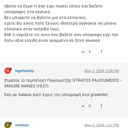
ηθελα να ξερα τι σας εχει πιασει ολους και βαζετε
ΔΙΕΘΝΕΙΣ ΑΓΩΝΕΣ
υπογραφες στα αγγλικα .
ΕΛΛΗΝΙΚΟΙ ΑΓΩΝΕΣ
δεν μπορειτε να βαλετε μια στα ελληνικα;
εχετε δει εσεις ποτε ξενους ιδιαιτερα αγγλακια να μιλανε
ΤΙΜΕΣ
ελληνικα στην πατριδα τους;
δλδ τι νομιζετε οτι αυτο που βαζετε σαν υπογραφη εχει πιο
4T CLASSIC
πολυ αξια επειδη ειναι γραμμενο σε ξενη γλωσσα
ΜΟΝΤΕΛΑ
3
ΚΑΤΑΣΚΕΥΑΣΤΕΣ
ΠΡΟΣΩΠΙΚΟΤΗΤΕΣ
ΑΓΩΝΙΣΤΙΚΑ ΑΥΤΟΚΙΝΗΤΑ
H
highfidelity
May 5, 2009, 2:26 PM
ΑΓΩΝΕΣ/ΔΙΟΡΓΑΝΩΣΕΙΣ
Στράτος (ο τεμπέλης) Παγιουμτζής STRATOS PAJIOUMDSIS -
MINORE MANES (1937)
ΑΓΟΡΑ
Εσύ ρε italakia γιατί έχεις την υπογραφή στα greeklish;
ΠΩΛΗΣΕΙΣ
ΠΡΟΣΦΟΡΕΣ
0
ΜΕΤΑΧΕΙΡΙΣΜΕΝΑ
2ΤΡΟΧΟΙ
I
italakias
May 5, 2009, 2:27 PM