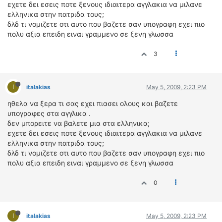
ΟΔΟΙΠΟΡΙΚΑ
εχετε δει εσεις ποτε ξενους ιδιαιτερα αγγλακια να μιλανε
ελληνικα στην πατριδα τους;
δλδ τι νομιζετε οτι αυτο που βαζετε σαν υπογραφη εχει πιο
VIDEO
πολυ αξια επειδη ειναι γραμμενο σε ξενη γλωσσα
4TTV
ΝΕΑ ΜΟΝΤΕΛΑ
3
ΑΓΩΝΕΣ
CANDID CAMERA
I
italakias
May 5, 2009, 2:23 PM
ΤΕΧΝΟΛΟΓΙΑ
ηθελα να ξερα τι σας εχει πιασει ολους και βαζετε
ΕΙΔΗΣΕΙΣ – ΠΑΡΟΥΣΙΑΣΕΙΣ
υπογραφες στα αγγλικα .
δεν μπορειτε να βαλετε μια στα ελληνικα;
ΛΕΞΙΚΟ
εχετε δει εσεις ποτε ξενους ιδιαιτερα αγγλακια να μιλανε
ελληνικα στην πατριδα τους;
ΠΕΡΙΒΑΛΛΟΝ
δλδ τι νομιζετε οτι αυτο που βαζετε σαν υπογραφη εχει πιο
ΔΟΚΙΜΕΣ – ΠΑΡΟΥΣΙΑΣΕΙΣ
πολυ αξια επειδη ειναι γραμμενο σε ξενη γλωσσα
ΕΙΔΗΣΕΙΣ
0
ΑΓΩΝΕΣ
FORMULA 1
I
italakias
May 5, 2009, 2:23 PM
WRC