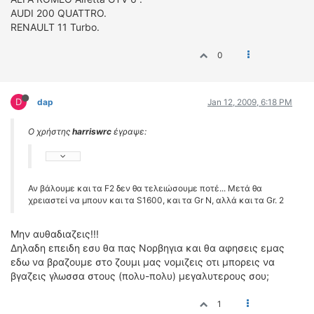
AUDI 200 QUATTRO.
RENAULT 11 Turbo.
0
D
dap
Jan 12, 2009, 6:18 PM
Ο χρήστης
harriswrc
έγραψε:
Αν βάλουμε και τα F2 δεν θα τελειώσουμε ποτέ... Μετά θα
χρειαστεί να μπουν και τα S1600, και τα Gr N, αλλά και τα Gr. 2
Μην αυθαδιαζεις!!!
Δηλαδη επειδη εσυ θα πας Νορβηγια και θα αφησεις εμας
εδω να βραζουμε στο ζουμι μας νομιζεις οτι μπορεις να
βγαζεις γλωσσα στους (πολυ-πολυ) μεγαλυτερους σου;
1