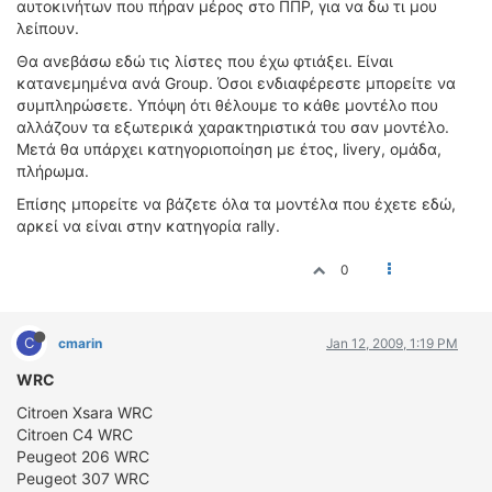
αυτοκινήτων που πήραν μέρος στο ΠΠP, για να δω τι μου
ΟΔΗΓΟΥΜΕ
λείπουν.
ΕΠΙΚΑΙΡΟΤΗΤΑ
Θα ανεβάσω εδώ τις λίστες που έχω φτιάξει. Είναι
ΑΓΩΝΕΣ
κατανεμημένα ανά Group. Όσοι ενδιαφέρεστε μπορείτε να
CLASSIC
συμπληρώσετε. Υπόψη ότι θέλουμε το κάθε μοντέλο που
αλλάζουν τα εξωτερικά χαρακτηριστικά του σαν μοντέλο.
ΑΡΧΕΙΟ ΤΕΥΧΩΝ
Μετά θα υπάρχει κατηγοριοποίηση με έτος, livery, ομάδα,
πλήρωμα.
Επίσης μπορείτε να βάζετε όλα τα μοντέλα που έχετε εδώ,
αρκεί να είναι στην κατηγορία rally.
0
C
cmarin
Jan 12, 2009, 1:19 PM
WRC
Citroen Xsara WRC
Citroen C4 WRC
Peugeot 206 WRC
Peugeot 307 WRC