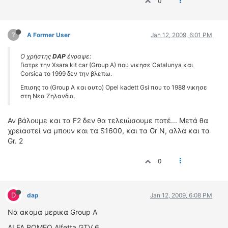
0
?
A Former User
Jan 12, 2009, 6:01 PM
Ο χρήστης
DAP
έγραψε:
Γιατρε την Xsara kit car (Group A) που νικησε Catalunya και
Corsica το 1999 δεν την βλεπω.
Eπισης το (Group A και αυτο) Opel kadett Gsi που το 1988 νικησε
στη Νεα Ζηλανδια.
Αν βάλουμε και τα F2 δεν θα τελειώσουμε ποτέ... Μετά θα
χρειαστεί να μπουν και τα S1600, και τα Gr N, αλλά και τα
Gr. 2
0
D
dap
Jan 12, 2009, 6:08 PM
Να ακομα μερικα Group A
ALFA ROMEO Alfetta GTV 6 .