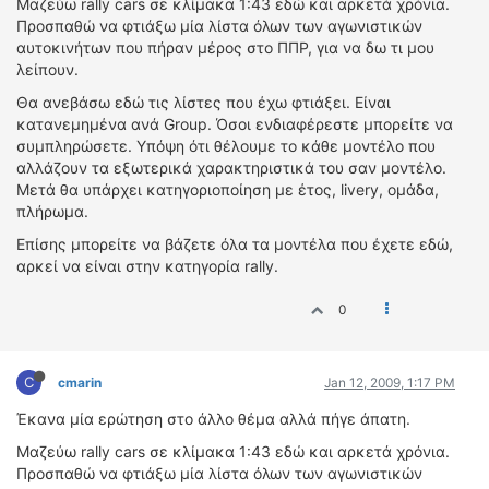
Μαζεύω rally cars σε κλίμακα 1:43 εδώ και αρκετά χρόνια.
ΔΙΕΘΝΕΙΣ ΑΓΩΝΕΣ
Προσπαθώ να φτιάξω μία λίστα όλων των αγωνιστικών
αυτοκινήτων που πήραν μέρος στο ΠΠP, για να δω τι μου
ΕΛΛΗΝΙΚΟΙ ΑΓΩΝΕΣ
λείπουν.
ΤΙΜΕΣ
Θα ανεβάσω εδώ τις λίστες που έχω φτιάξει. Είναι
κατανεμημένα ανά Group. Όσοι ενδιαφέρεστε μπορείτε να
συμπληρώσετε. Υπόψη ότι θέλουμε το κάθε μοντέλο που
4T CLASSIC
αλλάζουν τα εξωτερικά χαρακτηριστικά του σαν μοντέλο.
ΜΟΝΤΕΛΑ
Μετά θα υπάρχει κατηγοριοποίηση με έτος, livery, ομάδα,
ΚΑΤΑΣΚΕΥΑΣΤΕΣ
πλήρωμα.
ΠΡΟΣΩΠΙΚΟΤΗΤΕΣ
Επίσης μπορείτε να βάζετε όλα τα μοντέλα που έχετε εδώ,
ΑΓΩΝΙΣΤΙΚΑ ΑΥΤΟΚΙΝΗΤΑ
αρκεί να είναι στην κατηγορία rally.
ΑΓΩΝΕΣ/ΔΙΟΡΓΑΝΩΣΕΙΣ
0
ΑΓΟΡΑ
ΠΩΛΗΣΕΙΣ
C
cmarin
Jan 12, 2009, 1:17 PM
ΠΡΟΣΦΟΡΕΣ
Έκανα μία ερώτηση στο άλλο θέμα αλλά πήγε άπατη.
ΜΕΤΑΧΕΙΡΙΣΜΕΝΑ
Μαζεύω rally cars σε κλίμακα 1:43 εδώ και αρκετά χρόνια.
2ΤΡΟΧΟΙ
Προσπαθώ να φτιάξω μία λίστα όλων των αγωνιστικών