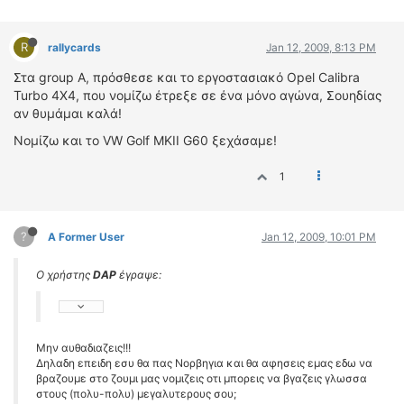
R
rallycards
Jan 12, 2009, 8:13 PM
Στα group A, πρόσθεσε και το εργοστασιακό Opel Calibra
Turbo 4X4, που νομίζω έτρεξε σε ένα μόνο αγώνα, Σουηδίας
αν θυμάμαι καλά!
Νομίζω και το VW Golf MKII G60 ξεχάσαμε!
1
?
A Former User
Jan 12, 2009, 10:01 PM
Ο χρήστης
DAP
έγραψε:
Μην αυθαδιαζεις!!!
Δηλαδη επειδη εσυ θα πας Νορβηγια και θα αφησεις εμας εδω να
βραζουμε στο ζουμι μας νομιζεις οτι μπορεις να βγαζεις γλωσσα
στους (πολυ-πολυ) μεγαλυτερους σου;