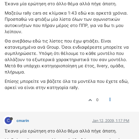
ΟΔΟΙΠΟΡΙΚΑ
Έκανα μία ερώτηση στο άλλο θέμα αλλά πήγε άπατη.
Μαζεύω rally cars σε κλίμακα 1:43 εδώ και αρκετά χρόνια.
VIDEO
Προσπαθώ να φτιάξω μία λίστα όλων των αγωνιστικών
4TTV
αυτοκινήτων που πήραν μέρος στο ΠΠP, για να δω τι μου
λείπουν.
ΝΕΑ ΜΟΝΤΕΛΑ
ΑΓΩΝΕΣ
Θα ανεβάσω εδώ τις λίστες που έχω φτιάξει. Είναι
κατανεμημένα ανά Group. Όσοι ενδιαφέρεστε μπορείτε να
CANDID CAMERA
συμπληρώσετε. Υπόψη ότι θέλουμε το κάθε μοντέλο που
αλλάζουν τα εξωτερικά χαρακτηριστικά του σαν μοντέλο.
ΤΕΧΝΟΛΟΓΙΑ
Μετά θα υπάρχει κατηγοριοποίηση με έτος, livery, ομάδα,
ΕΙΔΗΣΕΙΣ – ΠΑΡΟΥΣΙΑΣΕΙΣ
πλήρωμα.
ΛΕΞΙΚΟ
Επίσης μπορείτε να βάζετε όλα τα μοντέλα που έχετε εδώ,
αρκεί να είναι στην κατηγορία rally.
ΠΕΡΙΒΑΛΛΟΝ
ΔΟΚΙΜΕΣ – ΠΑΡΟΥΣΙΑΣΕΙΣ
0
ΕΙΔΗΣΕΙΣ
C
cmarin
Jan 12, 2009, 1:17 PM
ΑΓΩΝΕΣ
FORMULA 1
Έκανα μία ερώτηση στο άλλο θέμα αλλά πήγε άπατη.
WRC