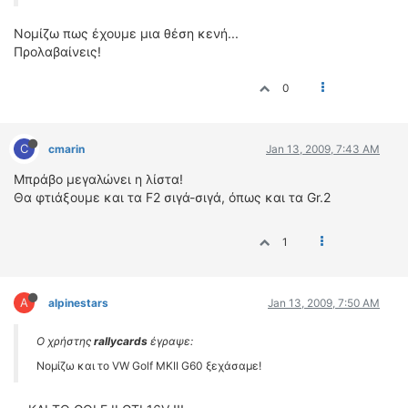
Νομίζω πως έχουμε μια θέση κενή...
Προλαβαίνεις!
0
C
cmarin
Jan 13, 2009, 7:43 AM
Μπράβο μεγαλώνει η λίστα!
Θα φτιάξουμε και τα F2 σιγά-σιγά, όπως και τα Gr.2
1
A
alpinestars
Jan 13, 2009, 7:50 AM
Ο χρήστης
rallycards
έγραψε:
Νομίζω και το VW Golf MKII G60 ξεχάσαμε!