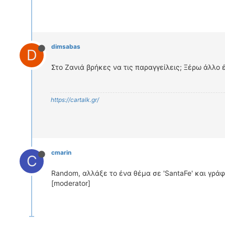
dimsabas
D
Στο Ζανιά βρήκες να τις παραγγείλεις; Ξέρω άλλο 
https://cartalk.gr/
cmarin
C
Random, αλλάξε το ένα θέμα σε 'SantaFe' και γράφε
[moderator]