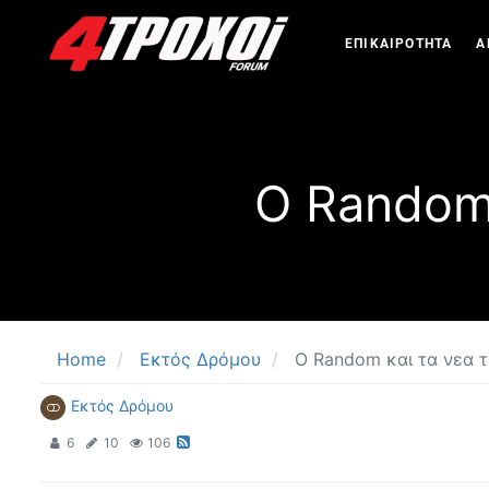
ΕΠΙΚΑΙΡΟΤΗΤΑ
Α
O Random 
Home
Εκτός Δρόμου
O Random και τα νεα τ
Εκτός Δρόμου
6
10
106