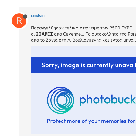
random
R
Παραγγελθηκαν τελικα στην τιμη των 2500 ΕΥΡΩ.. μ
οι
20ΑΡΕΣ
απο Cayenne....To αυτοκολλητο της Pors
απο το Ζανια στη Λ. Βουλιαγμενης και εντος μηνα 