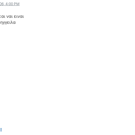
006, 4:00 PM
ΟΔΟΙΠΟΡΙΚΑ
αι ναι ειναι
VIDEO
ρηγγειλα
4TTV
ΝΕΑ ΜΟΝΤΕΛΑ
ΑΓΩΝΕΣ
CANDID CAMERA
ΤΕΧΝΟΛΟΓΙΑ
ΕΙΔΗΣΕΙΣ – ΠΑΡΟΥΣΙΑΣΕΙΣ
ΛΕΞΙΚΟ
ΠΕΡΙΒΑΛΛΟΝ
ΔΟΚΙΜΕΣ – ΠΑΡΟΥΣΙΑΣΕΙΣ
ΕΙΔΗΣΕΙΣ
ΑΓΩΝΕΣ
FORMULA 1