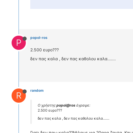
popol-ros
P
2.500 ευρο???
δεν πας καλα , δεν πας καθολου καλα.......
random
R
Ο χρήστης
popol@ros
έγραψε:
2.500 ευρο???
δεν πας καλα , δεν πας καθολου καλα.......
Γιατι δεν παω καλα??Μιλαμε για 20αρα ζαντα..Και 