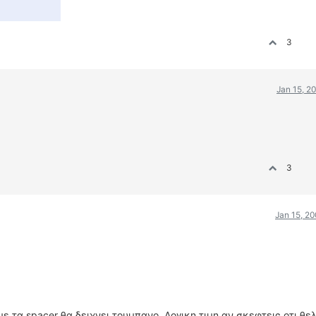
3
Jan 15, 2
3
Jan 15, 2
με τα spacer θα δειχνει τουμπανο..Λογικη τιμη αν σκεφτεις οτι θε