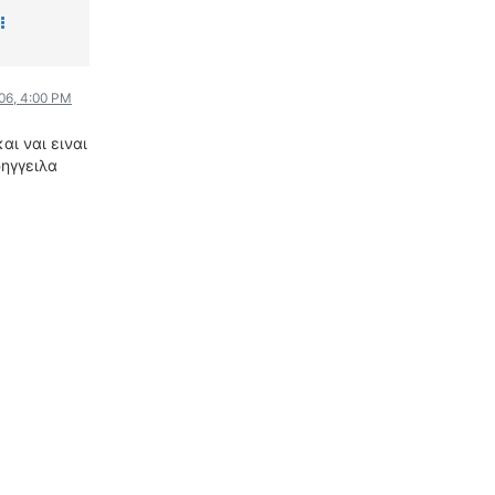
ΟΔΗΓΟΥΜΕ
ΕΠΙΚΑΙΡΟΤΗΤΑ
ΑΓΩΝΕΣ
006, 4:00 PM
CLASSIC
αι ναι ειναι
ΑΡΧΕΙΟ ΤΕΥΧΩΝ
ρηγγειλα