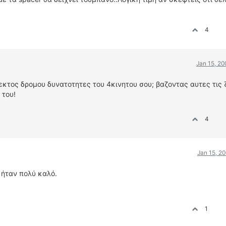
4
Jan 15, 2
 εκτος δρομου δυνατοτητες του 4κινητου σου; βαζοντας αυτες τις 
 του!
4
Jan 15, 2
ι ήταν πολύ καλό.
1