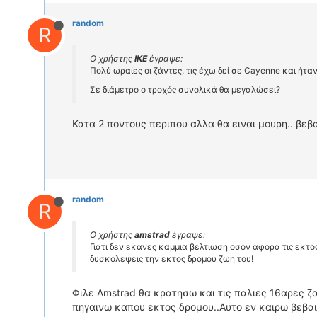
random
R
Ο χρήστης
IKE
έγραψε:
Πολύ ωραίες οι ζάντες, τις έχω δεί σε Cayenne και ήτα
Σε διάμετρο ο τροχός συνολικά θα μεγαλώσει?
Κατα 2 ποντους περιπου αλλα θα ειναι μουρη.. βεβ
random
R
Ο χρήστης
amstrad
έγραψε:
Γιατι δεν εκανες καμμια βελτιωση οσον αφορα τις εκτο
δυσκολεψεις την εκτος δρομου ζωη του!
Φιλε Amstrad θα κρατησω και τις παλιες 16αρες ζ
πηγαινω καπου εκτος δρομου..Αυτο εν καιρω βεβαι