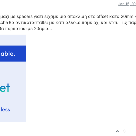
Jan 15, 2
αζι με spacers γιατι ειχαμε μια αποκλιση στο offset κατα 20mm κ
che θα αντικατασταθει με κατι αλλο..ειπαμε οχι και ετσι.. Τις πα
θα περπαταω με 20αρια...
3