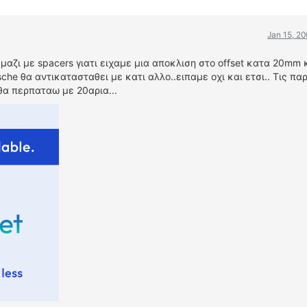
Jan 15, 2
αζι με spacers γιατι ειχαμε μια αποκλιση στο offset κατα 20mm κ
che θα αντικατασταθει με κατι αλλο..ειπαμε οχι και ετσι.. Τις πα
θα περπαταω με 20αρια...