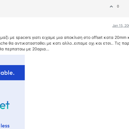
0
Jan 15, 2
αζι με spacers γιατι ειχαμε μια αποκλιση στο offset κατα 20mm κ
che θα αντικατασταθει με κατι αλλο..ειπαμε οχι και ετσι.. Τις πα
θα περπαταω με 20αρια...