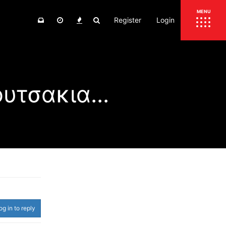
Register
Login
ΕΠΙΚΑΙΡΟΤΗΤΑ
MENU
ΕΛΛΑΔΑ
ΚΟΣΜΟΣ
υτσακια...
ΤΙΜΕΣ
ΕΚΘΕΣΕΙΣ
ΕΚΔΗΛΩΣΕΙΣ 4Τ
ΣΥΝΕΝΤΕΥΞΕΙΣ
4ΤΡΟΧΟΙ
ΔΟΚΙΜΕΣ
TEST
ΣΥΓΚΡΙΣΗ
ΠΑΡΟΥΣΙΑΣΕΙΣ
ΣΥΓΚΡΙΤΙΚΕΣ ΔΟΚΙΜΕΣ
ΑΓΩΝΙΣΤΙΚΕΣ ΓΝΩΡΙΜΙΕΣ
og in to reply
ΔΟΚΙΜΕΣ ΕΛΑΣΤΙΚΩΝ
ΕΙΔΙΚΕΣ ΔΙΑΔΡΟΜΕΣ