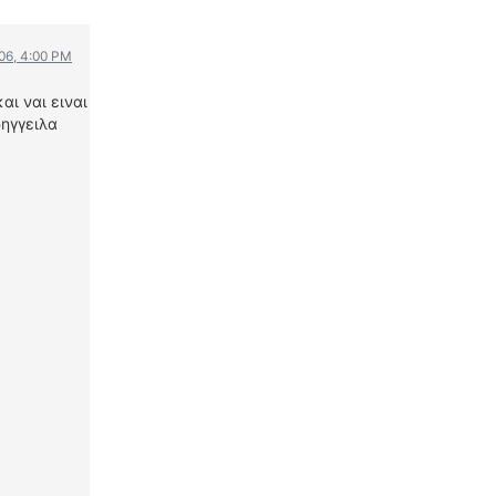
WRC
ΔΙΕΘΝΕΙΣ ΑΓΩΝΕΣ
006, 4:00 PM
ΕΛΛΗΝΙΚΟΙ ΑΓΩΝΕΣ
αι ναι ειναι
ΤΙΜΕΣ
ρηγγειλα
4T CLASSIC
ΜΟΝΤΕΛΑ
ΚΑΤΑΣΚΕΥΑΣΤΕΣ
ΠΡΟΣΩΠΙΚΟΤΗΤΕΣ
ΑΓΩΝΙΣΤΙΚΑ ΑΥΤΟΚΙΝΗΤΑ
ΑΓΩΝΕΣ/ΔΙΟΡΓΑΝΩΣΕΙΣ
ΑΓΟΡΑ
ΠΩΛΗΣΕΙΣ
ΠΡΟΣΦΟΡΕΣ
ΜΕΤΑΧΕΙΡΙΣΜΕΝΑ
2ΤΡΟΧΟΙ