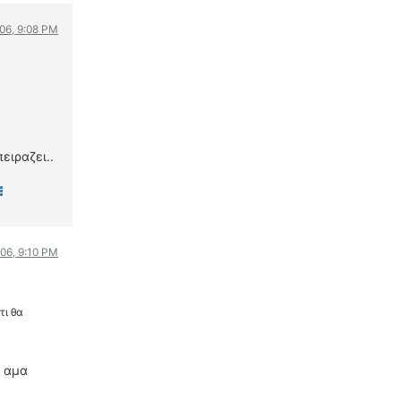
006, 9:08 PM
ειραζει..
006, 9:10 PM
τι θα
ω αμα