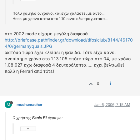
Πολυ χαμηλα οι χρονοι,και εχω χαλαστει με αυτο...
Hock με χρονο κατω απο 1.10 ειναι εξωπραγματικο...
στο 2002 mode είχαμε μεγάλη διαφορά
http://briefcase.pathfinder.gr/download/tifosiclub/8144/46170
4/0/germanyquals.JPG
ωστόσο τώρα έχει κλείσει η ψαλίδα. Τότε είχα κάνει
ανεπίσημο χρόνο στο 1.13.105 οπότε τώρα στο 04, με χρόνο
1.08.927 έχω διαφορά 4 δευτερόλεπτα..... έχει βελτιωθεί
πολύ η Ferrari από τότε!
0
M
mschumacher
Jan 6, 2006, 7:15 AM
Ο χρήστης
Fanis F1
έγραψε: