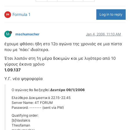
ΟΔΟΙΠΟΡΙΚΑ
Formula 1
Log in to reply
VIDEO
4TTV
ΝΕΑ ΜΟΝΤΕΛΑ
M
mschumacher
Jan 4, 2006, 11:10 AM
ΑΓΩΝΕΣ
έχουμε φθάσει ήδη στο 12ο αγώνα της χρονιάς σε μια πίστα
CANDID CAMERA
που με 'πάει' ιδιαίτερα.
ΤΕΧΝΟΛΟΓΙΑ
Έτσι λοιπόν στη 1η μέρα δοκιμών και με λιγότερο από 10
γύρους έκανα χρόνο
ΕΙΔΗΣΕΙΣ – ΠΑΡΟΥΣΙΑΣΕΙΣ
1.09.137
ΛΕΞΙΚΟ
Υ.Γ. νέα ψηφοφορία
ΠΕΡΙΒΑΛΛΟΝ
O αγώνας θα διεξαχθεί
Δευτέρα 09/1/2006
ΔΟΚΙΜΕΣ – ΠΑΡΟΥΣΙΑΣΕΙΣ
Ελεύθερα Δοκιμαστικά 22.15-22.45
ΕΙΔΗΣΕΙΣ
Server Name: 4T FORUM
Password: ------- (sent via PM)
ΑΓΩΝΕΣ
Qualifying order:
[b]Vasilakis
FORMULA 1
Theofaman
WRC