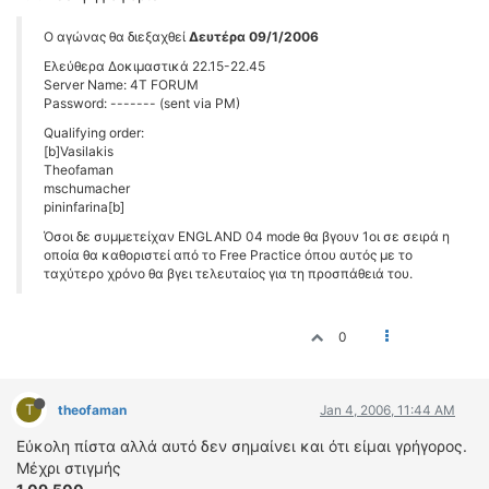
O αγώνας θα διεξαχθεί
Δευτέρα 09/1/2006
Ελεύθερα Δοκιμαστικά 22.15-22.45
Server Name: 4T FORUM
Password: ------- (sent via PM)
Qualifying order:
[b]Vasilakis
Theofaman
mschumacher
pininfarina[b]
Όσοι δε συμμετείχαν ENGLAND 04 mode θα βγουν 1οι σε σειρά η
οποία θα καθοριστεί από το Free Practice όπου αυτός με το
ταχύτερο χρόνο θα βγει τελευταίος για τη προσπάθειά του.
0
T
theofaman
Jan 4, 2006, 11:44 AM
Εύκολη πίστα αλλά αυτό δεν σημαίνει και ότι είμαι γρήγορος.
Μέχρι στιγμής