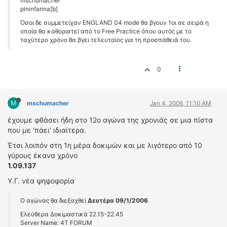
mschumacher
pininfarina[b]
ΔΙΕΘΝΕΙΣ ΑΓΩΝΕΣ
Όσοι δε συμμετείχαν ENGLAND 04 mode θα βγουν 1οι σε σειρά η
ΕΛΛΗΝΙΚΟΙ ΑΓΩΝΕΣ
οποία θα καθοριστεί από το Free Practice όπου αυτός με το
ταχύτερο χρόνο θα βγει τελευταίος για τη προσπάθειά του.
ΤΙΜΕΣ
4T CLASSIC
0
ΜΟΝΤΕΛΑ
ΚΑΤΑΣΚΕΥΑΣΤΕΣ
M
mschumacher
Jan 4, 2006, 11:10 AM
ΠΡΟΣΩΠΙΚΟΤΗΤΕΣ
έχουμε φθάσει ήδη στο 12ο αγώνα της χρονιάς σε μια πίστα
ΑΓΩΝΙΣΤΙΚΑ ΑΥΤΟΚΙΝΗΤΑ
που με 'πάει' ιδιαίτερα.
ΑΓΩΝΕΣ/ΔΙΟΡΓΑΝΩΣΕΙΣ
Έτσι λοιπόν στη 1η μέρα δοκιμών και με λιγότερο από 10
γύρους έκανα χρόνο
ΑΓΟΡΑ
1.09.137
ΠΩΛΗΣΕΙΣ
Υ.Γ. νέα ψηφοφορία
ΠΡΟΣΦΟΡΕΣ
ΜΕΤΑΧΕΙΡΙΣΜΕΝΑ
O αγώνας θα διεξαχθεί
Δευτέρα 09/1/2006
Ελεύθερα Δοκιμαστικά 22.15-22.45
2ΤΡΟΧΟΙ
Server Name: 4T FORUM