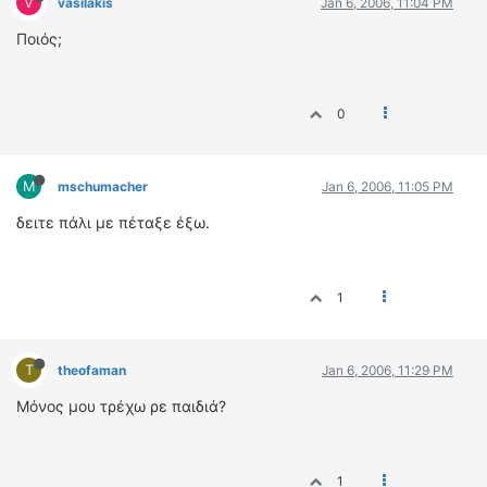
V
vasilakis
Jan 6, 2006, 11:04 PM
Ποιός;
0
M
mschumacher
Jan 6, 2006, 11:05 PM
δειτε πάλι με πέταξε έξω.
1
T
theofaman
Jan 6, 2006, 11:29 PM
Μόνος μου τρέχω ρε παιδιά?
1