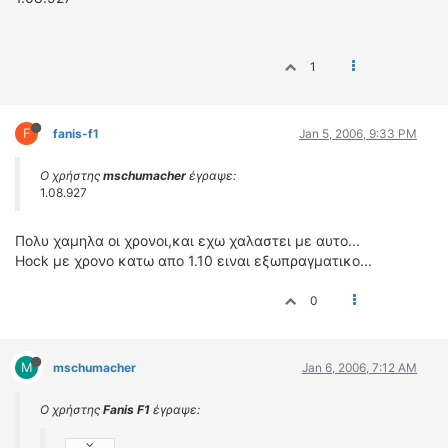
1
F
fanis-f1
Jan 5, 2006, 9:33 PM
Ο χρήστης
mschumacher
έγραψε:
1.08.927
Πολυ χαμηλα οι χρονοι,και εχω χαλαστει με αυτο...
Hock με χρονο κατω απο 1.10 ειναι εξωπραγματικο...
0
M
mschumacher
Jan 6, 2006, 7:12 AM
Ο χρήστης
Fanis F1
έγραψε: