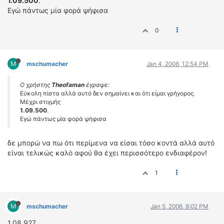
1.09.500
.
Εγώ πάντως μία φορά ψήφισα
0
M
mschumacher
Jan 4, 2006, 12:54 PM
Ο χρήστης
Theofaman
έγραψε:
Εύκολη πίστα αλλά αυτό δεν σημαίνει και ότι είμαι γρήγορος.
Μέχρι στιγμής
1.09.500
.
Εγώ πάντως μία φορά ψήφισα
δε μπορώ να πω ότι περίμενα να είσαι τόσο κοντά αλλά αυτό
είναι τελικώς καλό αφού θα έχει περισσότερο ενδιαφέρον!
1
M
mschumacher
Jan 5, 2006, 8:02 PM
1.08.927