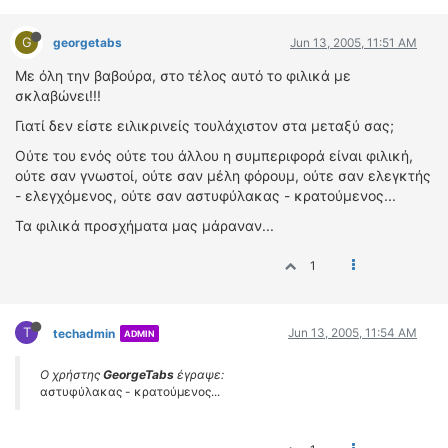
G
georgetabs
Jun 13, 2005, 11:51 AM
Με όλη την βαβούρα, στο τέλος αυτό το φιλικά με
σκλαβώνει!!!
Γιατί δεν είστε ειλικρινείς τουλάχιστον στα μεταξύ σας;
Ούτε του ενός ούτε του άλλου η συμπεριφορά είναι φιλική,
ούτε σαν γνωστοί, ούτε σαν μέλη φόρουμ, ούτε σαν ελεγκτής
- ελεγχόμενος, ούτε σαν αστυφύλακας - κρατούμενος...
Τα φιλικά προσχήματα μας μάραναν...
1
T
Jun 13, 2005, 11:54 AM
techadmin
ADMIN
Ο χρήστης
GeorgeTabs
έγραψε:
αστυφύλακας - κρατούμενος...