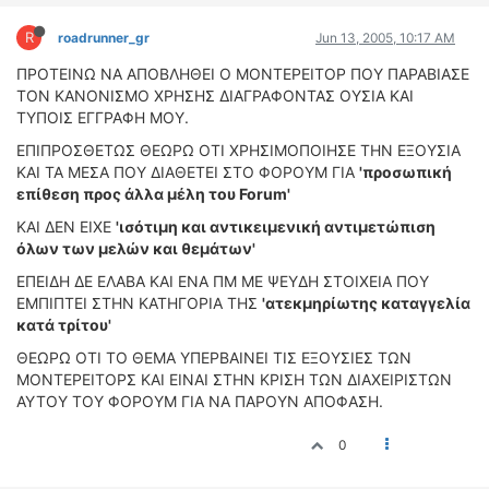
ΟΔΗΓΟΥΜΕ
R
ΕΠΙΚΑΙΡΟΤΗΤΑ
roadrunner_gr
Jun 13, 2005, 10:17 AM
ΑΓΩΝΕΣ
ΠΡΟΤΕΙΝΩ ΝΑ ΑΠΟΒΛΗΘΕΙ Ο ΜΟΝΤΕΡΕΙΤΟΡ ΠΟΥ ΠΑΡΑΒΙΑΣΕ
ΤΟΝ ΚΑΝΟΝΙΣΜΟ ΧΡΗΣΗΣ ΔΙΑΓΡΑΦΟΝΤΑΣ ΟΥΣΙΑ ΚΑΙ
CLASSIC
ΤΥΠΟΙΣ ΕΓΓΡΑΦΗ ΜΟΥ.
ΑΡΧΕΙΟ ΤΕΥΧΩΝ
ΕΠΙΠΡΟΣΘΕΤΩΣ ΘΕΩΡΩ ΟΤΙ ΧΡΗΣΙΜΟΠΟΙΗΣΕ ΤΗΝ ΕΞΟΥΣΙΑ
ΚΑΙ ΤΑ ΜΕΣΑ ΠΟΥ ΔΙΑΘΕΤΕΙ ΣΤΟ ΦΟΡΟΥΜ ΓΙΑ
'προσωπική
επίθεση προς άλλα μέλη του Forum'
ΚΑΙ ΔΕΝ ΕΙΧΕ
'ισότιμη και αντικειμενική αντιμετώπιση
όλων των μελών και θεμάτων'
ΕΠΕΙΔΗ ΔΕ ΕΛΑΒΑ ΚΑΙ ΕΝΑ ΠΜ ΜΕ ΨΕΥΔΗ ΣΤΟΙΧΕΙΑ ΠΟΥ
ΕΜΠΙΠΤΕΙ ΣΤΗΝ ΚΑΤΗΓΟΡΙΑ ΤΗΣ
'ατεκμηρίωτης καταγγελία
κατά τρίτου'
ΘΕΩΡΩ ΟΤΙ ΤΟ ΘΕΜΑ ΥΠΕΡΒΑΙΝΕΙ ΤΙΣ ΕΞΟΥΣΙΕΣ ΤΩΝ
ΜΟΝΤΕΡΕΙΤΟΡΣ ΚΑΙ ΕΙΝΑΙ ΣΤΗΝ ΚΡΙΣΗ ΤΩΝ ΔΙΑΧΕΙΡΙΣΤΩΝ
ΑΥΤΟΥ ΤΟΥ ΦΟΡΟΥΜ ΓΙΑ ΝΑ ΠΑΡΟΥΝ ΑΠΟΦΑΣΗ.
0