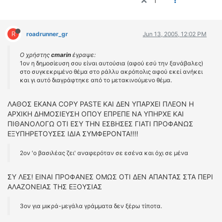
1
R
roadrunner_gr
Jun 13, 2005, 12:02 PM
Ο χρήστης
cmarin
έγραψε:
1ον η δημοσίευση σου είναι αυτούσια (αφού εσύ την ξανάβαλες)
στο συγκεκριμένο θέμα στο ράλλυ ακρόπολις αφού εκεί ανήκει
και γι αυτό διαγράφτηκε από το μετακινούμενο θέμα.
ΛΑΘΟΣ ΕΚΑΝΑ COPY PASTE ΚΑΙ ΔΕΝ ΥΠΑΡΧΕΙ ΠΛΕΟΝ Η
ΑΡΧΙΚΗ ΔΗΜΟΣΙΕΥΣΗ ΟΠΟΥ ΕΠΡΕΠΕ ΝΑ ΥΠΗΡΧΕ ΚΑΙ
ΠΙΘΑΝΟΛΟΓΩ ΟΤΙ ΕΣΥ ΤΗΝ ΕΣΒΗΣΕΣ ΓΙΑΤΙ ΠΡΟΦΑΝΩΣ
ΕΞΥΠΗΡΕΤΟΥΣΕΣ ΙΔΙΑ ΣΥΜΦΕΡΟΝΤΑ!!!!
2ον 'ο βασιλέας ζει' αναφερόταν σε εσένα και όχι σε μένα
ΣΥ ΛΕΣ! ΕΙΝΑΙ ΠΡΟΦΑΝΕΣ ΟΜΩΣ ΟΤΙ ΔΕΝ ΑΠΑΝΤΑΣ ΣΤΑ ΠΕΡΙ
ΑΛΑΖΟΝΕΙΑΣ ΤΗΣ ΕΞΟΥΣΙΑΣ
3ον για μικρά-μεγάλα γράμματα δεν ξέρω τίποτα.