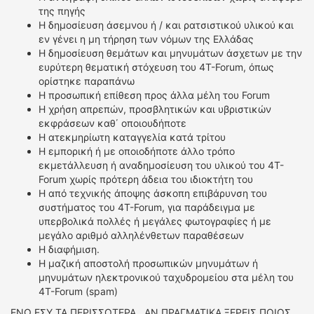
της πηγής
Η δημοσίευση άσεμνου ή / και ρατσιστικού υλικού και
εν γένει η μη τήρηση των νόμων της Ελλάδας
Η δημοσίευση θεμάτων και μηνυμάτων άσχετων με την
ευρύτερη θεματική στόχευση του 4T-Forum, όπως
ορίστηκε παραπάνω
Η προσωπική επίθεση προς άλλα μέλη του Forum
Η χρήση απρεπών, προσβλητικών και υβριστικών
εκφράσεων καθ΄ οποιουδήποτε
Η ατεκμηρίωτη καταγγελία κατά τρίτου
Η εμπορική ή με οποιοδήποτε άλλο τρόπο
εκμετάλλευση ή αναδημοσίευση του υλικού του 4T-
Forum χωρίς πρότερη άδεια του ιδιοκτήτη του
Η από τεχνικής άποψης άσκοπη επιβάρυνση του
συστήματος του 4Τ-Forum, για παράδειγμα με
υπερβολικά πολλές ή μεγάλες φωτογραφίες ή με
μεγάλο αριθμό αλληλένθετων παραθέσεων
Η διαφήμιση.
Η μαζική αποστολή προσωπικών μηνυμάτων ή
μηνυμάτων ηλεκτρονικού ταχυδρομείου στα μέλη του
4T-Forum (spam)
ΕΝΩ ΕΣΥ ΤΑ ΠΕΡΙΣΣΟΤΕΡΑ , ΑΝ ΠΡΑΓΜΑΤΙΚΑ ΞΕΡΕΙΣ ΠΟΙΟΣ