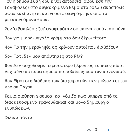
1ον η δημοσίευση σου είναι αυτούσια (αφού εσύ την
ξανάβαλες) στο συγκεκριμένο θέμα στο ράλλυ ακρόπολις
αφού εκεί ανήκει και γι αυτό διαγράφτηκε από το
μετακινούμενο θέμα.
2ον 'ο βασιλέας ζει' αναφερόταν σε εσένα και όχι σε μένα
3ον για μικρά-μεγάλα γράμματα δεν ξέρω τίποτα.
4ον Για την μεροληψία ας κρίνουν αυτοί που διαβάζουν
5ον Γιατί δεν μου απάντησες στο PM?
6ον Δεν ασχολούμε περισσότερο ξέροντας το ποιος είσαι.
Δες μόνο σε πόσα σημεία παραβαίνεις εσύ τον κανονισμό.
6ον Είμαι στη διάθεση των διαχειριστών των μελών και του
Αρείου Παγου.
Καμία αίσθηση χιούμορ (και νόμιζα πως υπήρχε από τα
διασκευασμένα τραγουδάκια) και μόνο δημιουργία
ενυπώσεων.
Φιλικά πάντα
0