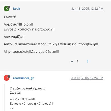
K
kouk
Jun 13, 2005, 12:22 PM
Σωστά!
Λαμόγια?!!Ποιοί?!!
Εννοείς κάποιον ή κάποιους?!!
Δεν νομίζω!!
Αυτό θα συνιστούσε προσωπική επίθεση και προσβολή!!!
Μην προκαλείς!!Δεν χρειάζεται!!!
1
R
roadrunner_gr
Jun 13, 2005, 12:24 PM
Ο χρήστης
kouk
έγραψε:
Σωστά!
Λαμόγια?!!Ποιοί?!!
Εννοείς κάποιον ή κάποιους?!!
....