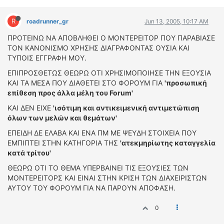
ΔΙΕΘΝΕΙΣ ΑΓΩΝΕΣ
R
roadrunner_gr
Jun 13, 2005, 10:17 AM
ΕΛΛΗΝΙΚΟΙ ΑΓΩΝΕΣ
ΠΡΟΤΕΙΝΩ ΝΑ ΑΠΟΒΛΗΘΕΙ Ο ΜΟΝΤΕΡΕΙΤΟΡ ΠΟΥ ΠΑΡΑΒΙΑΣΕ
ΤΙΜΕΣ
ΤΟΝ ΚΑΝΟΝΙΣΜΟ ΧΡΗΣΗΣ ΔΙΑΓΡΑΦΟΝΤΑΣ ΟΥΣΙΑ ΚΑΙ
ΤΥΠΟΙΣ ΕΓΓΡΑΦΗ ΜΟΥ.
4T CLASSIC
ΕΠΙΠΡΟΣΘΕΤΩΣ ΘΕΩΡΩ ΟΤΙ ΧΡΗΣΙΜΟΠΟΙΗΣΕ ΤΗΝ ΕΞΟΥΣΙΑ
ΜΟΝΤΕΛΑ
ΚΑΙ ΤΑ ΜΕΣΑ ΠΟΥ ΔΙΑΘΕΤΕΙ ΣΤΟ ΦΟΡΟΥΜ ΓΙΑ
'προσωπική
επίθεση προς άλλα μέλη του Forum'
ΚΑΤΑΣΚΕΥΑΣΤΕΣ
ΠΡΟΣΩΠΙΚΟΤΗΤΕΣ
ΚΑΙ ΔΕΝ ΕΙΧΕ
'ισότιμη και αντικειμενική αντιμετώπιση
όλων των μελών και θεμάτων'
ΑΓΩΝΙΣΤΙΚΑ ΑΥΤΟΚΙΝΗΤΑ
ΕΠΕΙΔΗ ΔΕ ΕΛΑΒΑ ΚΑΙ ΕΝΑ ΠΜ ΜΕ ΨΕΥΔΗ ΣΤΟΙΧΕΙΑ ΠΟΥ
ΑΓΩΝΕΣ/ΔΙΟΡΓΑΝΩΣΕΙΣ
ΕΜΠΙΠΤΕΙ ΣΤΗΝ ΚΑΤΗΓΟΡΙΑ ΤΗΣ
'ατεκμηρίωτης καταγγελία
κατά τρίτου'
ΑΓΟΡΑ
ΘΕΩΡΩ ΟΤΙ ΤΟ ΘΕΜΑ ΥΠΕΡΒΑΙΝΕΙ ΤΙΣ ΕΞΟΥΣΙΕΣ ΤΩΝ
ΠΩΛΗΣΕΙΣ
ΜΟΝΤΕΡΕΙΤΟΡΣ ΚΑΙ ΕΙΝΑΙ ΣΤΗΝ ΚΡΙΣΗ ΤΩΝ ΔΙΑΧΕΙΡΙΣΤΩΝ
ΠΡΟΣΦΟΡΕΣ
ΑΥΤΟΥ ΤΟΥ ΦΟΡΟΥΜ ΓΙΑ ΝΑ ΠΑΡΟΥΝ ΑΠΟΦΑΣΗ.
ΜΕΤΑΧΕΙΡΙΣΜΕΝΑ
0
2ΤΡΟΧΟΙ