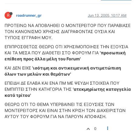
ΟΔΟΙΠΟΡΙΚΑ
R
VIDEO
roadrunner_gr
Jun 13, 2005, 10:17 AM
4TTV
ΠΡΟΤΕΙΝΩ ΝΑ ΑΠΟΒΛΗΘΕΙ Ο ΜΟΝΤΕΡΕΙΤΟΡ ΠΟΥ ΠΑΡΑΒΙΑΣΕ
ΤΟΝ ΚΑΝΟΝΙΣΜΟ ΧΡΗΣΗΣ ΔΙΑΓΡΑΦΟΝΤΑΣ ΟΥΣΙΑ ΚΑΙ
ΝΕΑ ΜΟΝΤΕΛΑ
ΤΥΠΟΙΣ ΕΓΓΡΑΦΗ ΜΟΥ.
ΑΓΩΝΕΣ
ΕΠΙΠΡΟΣΘΕΤΩΣ ΘΕΩΡΩ ΟΤΙ ΧΡΗΣΙΜΟΠΟΙΗΣΕ ΤΗΝ ΕΞΟΥΣΙΑ
CANDID CAMERA
ΚΑΙ ΤΑ ΜΕΣΑ ΠΟΥ ΔΙΑΘΕΤΕΙ ΣΤΟ ΦΟΡΟΥΜ ΓΙΑ
'προσωπική
επίθεση προς άλλα μέλη του Forum'
ΤΕΧΝΟΛΟΓΙΑ
ΚΑΙ ΔΕΝ ΕΙΧΕ
'ισότιμη και αντικειμενική αντιμετώπιση
ΕΙΔΗΣΕΙΣ – ΠΑΡΟΥΣΙΑΣΕΙΣ
όλων των μελών και θεμάτων'
ΛΕΞΙΚΟ
ΕΠΕΙΔΗ ΔΕ ΕΛΑΒΑ ΚΑΙ ΕΝΑ ΠΜ ΜΕ ΨΕΥΔΗ ΣΤΟΙΧΕΙΑ ΠΟΥ
ΕΜΠΙΠΤΕΙ ΣΤΗΝ ΚΑΤΗΓΟΡΙΑ ΤΗΣ
'ατεκμηρίωτης καταγγελία
ΠΕΡΙΒΑΛΛΟΝ
κατά τρίτου'
ΔΟΚΙΜΕΣ – ΠΑΡΟΥΣΙΑΣΕΙΣ
ΘΕΩΡΩ ΟΤΙ ΤΟ ΘΕΜΑ ΥΠΕΡΒΑΙΝΕΙ ΤΙΣ ΕΞΟΥΣΙΕΣ ΤΩΝ
ΕΙΔΗΣΕΙΣ
ΜΟΝΤΕΡΕΙΤΟΡΣ ΚΑΙ ΕΙΝΑΙ ΣΤΗΝ ΚΡΙΣΗ ΤΩΝ ΔΙΑΧΕΙΡΙΣΤΩΝ
ΑΥΤΟΥ ΤΟΥ ΦΟΡΟΥΜ ΓΙΑ ΝΑ ΠΑΡΟΥΝ ΑΠΟΦΑΣΗ.
ΑΓΩΝΕΣ
FORMULA 1
0
WRC