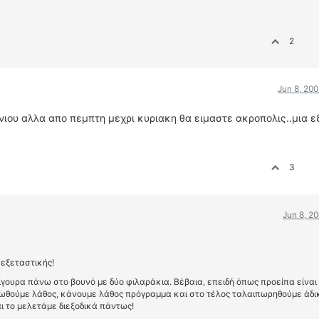
2
Jun 8, 20
υνιου αλλα απο πεμπτη μεχρι κυριακη θα ειμαστε ακροπολις..μια 
3
Jun 8, 2
 εξεταστικής!
ίγουρα πάνω στο βουνό με δύο φιλαράκια. Βέβαια, επειδή όπως προείπα είναι
νωθούμε λάθος, κάνουμε λάθος πρόγραμμα και στο τέλος ταλαιπωρηθούμε άδι
αι το μελετάμε διεξοδικά πάντως!