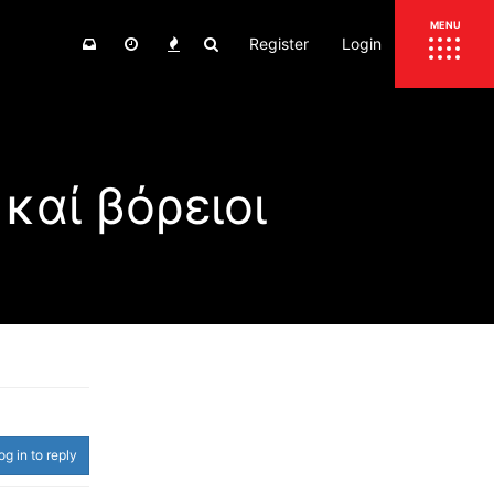
Register
Login
ΕΠΙΚΑΙΡΟΤΗΤΑ
MENU
ΕΛΛΑΔΑ
ΚΟΣΜΟΣ
καί βόρειοι
ΤΙΜΕΣ
ΕΚΘΕΣΕΙΣ
ΕΚΔΗΛΩΣΕΙΣ 4Τ
ΣΥΝΕΝΤΕΥΞΕΙΣ
4ΤΡΟΧΟΙ
ΔΟΚΙΜΕΣ
TEST
ΣΥΓΚΡΙΣΗ
ΠΑΡΟΥΣΙΑΣΕΙΣ
ΣΥΓΚΡΙΤΙΚΕΣ ΔΟΚΙΜΕΣ
ΑΓΩΝΙΣΤΙΚΕΣ ΓΝΩΡΙΜΙΕΣ
og in to reply
ΔΟΚΙΜΕΣ ΕΛΑΣΤΙΚΩΝ
ΕΙΔΙΚΕΣ ΔΙΑΔΡΟΜΕΣ