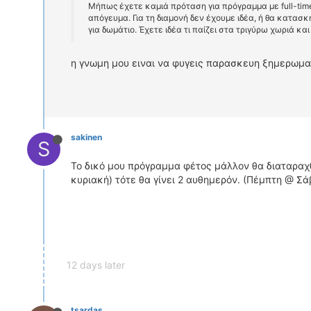
Μήπως έχετε καμιά πρόταση για πρόγραμμα με full-t
απόγευμα. Για τη διαμονή δεν έχουμε ιδέα, ή θα κατασ
για δωμάτιο. Έχετε ιδέα τι παίζει στα τριγύρω χωριά και
η γνωμη μου ειναι να φυγεις παρασκευη ξημερωματ
sakinen
S
Το δικό μου πρόγραμμα φέτος μάλλον θα διαταραχ
κυριακή) τότε θα γίνει 2 αυθημερόν. (Πέμπτη @ Σά
12 days later
tsardas