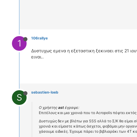
106rallye
1
Δυστυχως εμενα η εξεταστικη ξεκιναει στις 21 ιο
ειναι..
sebastien-loeb
S
Ο χρήστης
ast
έγραψε:
Επιτέλους και μια χρονιά που το Acropolis πέφτει εκτός
Δυστυχώς δεν με βλέπω για SSS αλλά το Σ/Κ θα είμαι σ
χρονιά και είμαστε κάπως άσχετοι, φοβάμαι μην οργα
χάσουμε ειδικές. Έχουμε πάρει το βιβλιαράκι των 4Τ κ