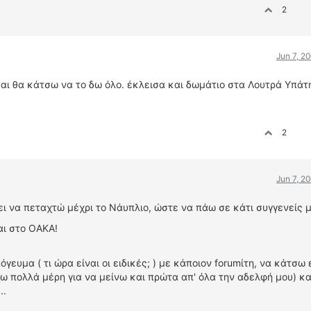
2
Jun 7, 2
 και θα κάτσω να το δω όλο. έκλεισα και δωμάτιο στα Λουτρά Υπάτ
2
Jun 7, 2
ι να πεταχτώ μέχρι το Νάυπλιο, ώστε να πάω σε κάτι συγγενείς μ
αι στο ΟΑΚΑ!
γευμα ( τι ώρα είναι οι ειδικές; ) με κάποιον forumίτη, να κάτσω 
χω πολλά μέρη για να μείνω και πρώτα απ' όλα την αδελφή μου) κα
..