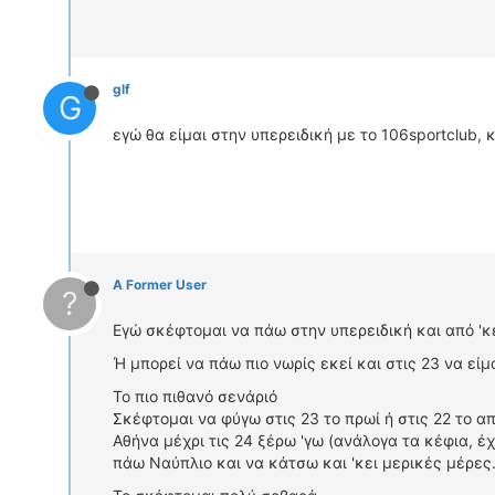
glf
G
εγώ θα είμαι στην υπερειδική με το 106sportclub,
A Former User
?
Εγώ σκέφτομαι να πάω στην υπερειδική και από 'κε
Ή μπορεί να πάω πιο νωρίς εκεί και στις 23 να είμ
Το πιο πιθανό σενάριό
Σκέφτομαι να φύγω στις 23 το πρωί ή στις 22 το από
Αθήνα μέχρι τις 24 ξέρω 'γω (ανάλογα τα κέφια, έ
πάω Ναύπλιο και να κάτσω και 'κει μερικές μέρες.