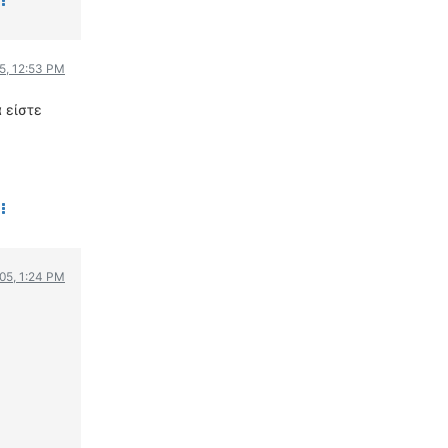
ΟΔΗΓΟΥΜΕ
ΕΠΙΚΑΙΡΟΤΗΤΑ
05, 12:53 PM
ΑΓΩΝΕΣ
CLASSIC
 είστε
ΑΡΧΕΙΟ ΤΕΥΧΩΝ
005, 1:24 PM