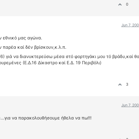
0
Jun 7, 20
όν εθνικό μας αγώνα.
ν παρέα καί δέν βρίσκουν,κ.λ.π.
6) γιά να διανυκτερεύσω μέσα στό φορτηγάκι μου τό βράδυ,καί θ
υρεμένες (Ε.Δ.16 Δίκαστρο καί Ε.Δ. 19 Περιβόλι)
3
Jun 7, 20
ε...για να παρακολουθήσουμε ήθελα να πω!!!