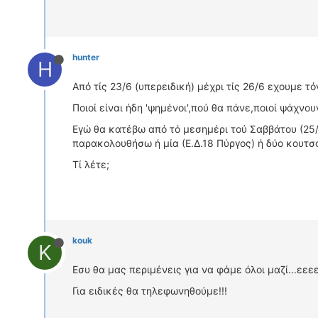
hunter
H
Από τίς 23/6 (υπερειδική) μέχρι τίς 26/6 εχουμε τ
Ποιοί είναι ήδη 'ψημένοι',πού θα πάνε,ποιοί ψάχνου
Εγώ θα κατέβω από τό μεσημέρι τού Σαββάτου (25/
παρακολουθήσω ή μία (Ε.Δ.18 Πύργος) ή δύο κουτσο
Τί λέτε;
kouk
K
Εσυ θα μας περιμένεις για να φάμε όλοι μαζί...εεε
Για ειδικές θα τηλεφωνηθούμε!!!