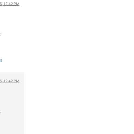
05, 12:42 PM
ΟΔΟΙΠΟΡΙΚΑ
VIDEO
4TTV
α
ΝΕΑ ΜΟΝΤΕΛΑ
ΑΓΩΝΕΣ
CANDID CAMERA
ΤΕΧΝΟΛΟΓΙΑ
ΕΙΔΗΣΕΙΣ – ΠΑΡΟΥΣΙΑΣΕΙΣ
ΛΕΞΙΚΟ
05, 12:42 PM
ΠΕΡΙΒΑΛΛΟΝ
ΔΟΚΙΜΕΣ – ΠΑΡΟΥΣΙΑΣΕΙΣ
ΕΙΔΗΣΕΙΣ
α
ΑΓΩΝΕΣ
FORMULA 1