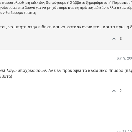
ime παρακολούθηση ειδικών; Θα φύγουμε ή Σάββατο ξημερώματα, ή Παρασκευ
κηνώσουμε στο βουνό για να μη χάσουμε και τις πρώτες ειδικές, αλλά σκεφτό
 αν θα βρούμε τίποτα;
α , να μπητε στην ειδηκη και να κατασκηνωσετε , και το πρωι η 
3
Jun 9, 2
θεί λόγω υποχρεώσεων. Αν δεν προκύψει το κλασσικό 4ημερο (πέ
ββατο)
2
Jun 21, 2