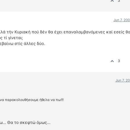
3
Jun 7, 20
λλά τήν Κυριακή πού δέν θα έχει επαναλαμβανόμενες καί εσείς θα
 τί γίνεται;
εβαίνω στίς άλλες δύο.
3
Jun 7, 2
ια να παρακολουθήσουμε ήθελα να πω!!!
... Θα το σκεφτώ όμως...