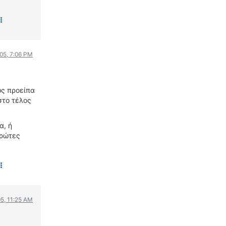
005, 7:06 PM
ως προείπα
στο τέλος
α, ή
πρώτες
05, 11:25 AM