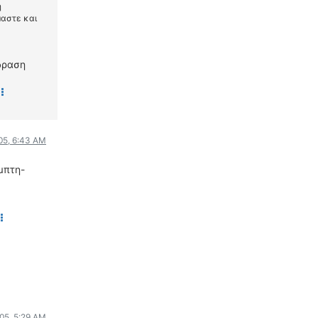
ή
μαστε και
δραση
005, 6:43 AM
μπτη-
005, 5:29 AM