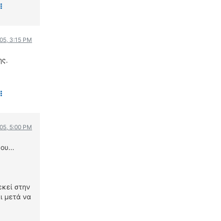
005, 3:15 PM
ης.
005, 5:00 PM
ου...
εκεί στην
ι μετά να