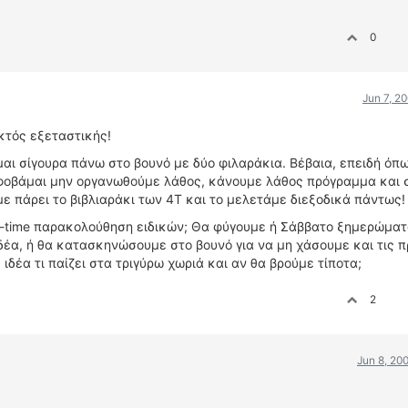
0
Jun 7, 2
εκτός εξεταστικής!
μαι σίγουρα πάνω στο βουνό με δύο φιλαράκια. Βέβαια, επειδή όπ
, φοβάμαι μην οργανωθούμε λάθος, κάνουμε λάθος πρόγραμμα και 
ε πάρει το βιβλιαράκι των 4Τ και το μελετάμε διεξοδικά πάντως!
l-time παρακολούθηση ειδικών; Θα φύγουμε ή Σάββατο ξημερώματ
δέα, ή θα κατασκηνώσουμε στο βουνό για να μη χάσουμε και τις 
ιδέα τι παίζει στα τριγύρω χωριά και αν θα βρούμε τίποτα;
2
Jun 8, 20