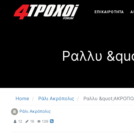
ΕΠΙΚΑΙΡΟΤΗΤΑ
Α
Ραλλυ &quo
Home
Ράλι Ακρόπολις
Ραλλυ &quot;ΑΚΡΟΠΟΛ
Ράλι Ακρόπολις
12
16
139