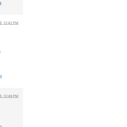
WRC
ΔΙΕΘΝΕΙΣ ΑΓΩΝΕΣ
ΕΛΛΗΝΙΚΟΙ ΑΓΩΝΕΣ
05, 12:42 PM
ΤΙΜΕΣ
4T CLASSIC
ΜΟΝΤΕΛΑ
α
ΚΑΤΑΣΚΕΥΑΣΤΕΣ
ΠΡΟΣΩΠΙΚΟΤΗΤΕΣ
ΑΓΩΝΙΣΤΙΚΑ ΑΥΤΟΚΙΝΗΤΑ
ΑΓΩΝΕΣ/ΔΙΟΡΓΑΝΩΣΕΙΣ
ΑΓΟΡΑ
05, 12:46 PM
ΠΩΛΗΣΕΙΣ
ΠΡΟΣΦΟΡΕΣ
ΜΕΤΑΧΕΙΡΙΣΜΕΝΑ
2ΤΡΟΧΟΙ