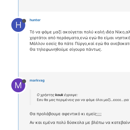
hunter
H
Τό να φάμε μαζί ακούγεται πολύ καλή ιδέα Νίκο,α
χορτάτοι από περάσματα,ενώ εγώ θα είμαι νηστικός
Μάλλον εσείς θα πάτε Πύργο,καί εγώ θα ανεβοκατ
Θα τηλεφωνηθούμε σίγουρα πάντως.
markvag
M
Ο χρήστης
kouk
έγραψε:
Εσυ θα μας περιμένεις για να φάμε όλοι μαζί...εεεε...γ
Θα προλάβουμε αφεντικό κι εμείς;;;;
Αν και εμένα πολύ δύσκολα με βλέπω να κατεβαίνω