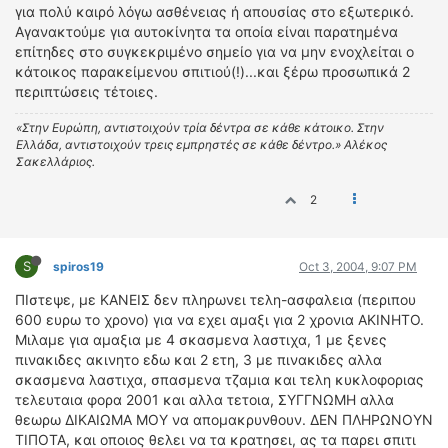
για πολύ καιρό λόγω ασθένειας ή απουσίας στο εξωτερικό.
Αγανακτούμε για αυτοκίνητα τα οποία είναι παρατημένα
επίτηδες στο συγκεκριμένο σημείο για να μην ενοχλείται ο
κάτοικος παρακείμενου σπιτιού(!)...και ξέρω προσωπικά 2
περιπτώσεις τέτοιες.
«Στην Ευρώπη, αντιστοιχούν τρία δέντρα σε κάθε κάτοικο. Στην
Ελλάδα, αντιστοιχούν τρεις εμπρηστές σε κάθε δέντρο.» Αλέκος
Σακελλάριος.
2
S
spiros19
Oct 3, 2004, 9:07 PM
ΠΙστεψε, με ΚΑΝΕΙΣ δεν πληρωνει τελη-ασφαλεια (περιπου
600 ευρω το χρονο) για να εχει αμαξι για 2 χρονια ΑΚΙΝΗΤΟ.
Μιλαμε για αμαξια με 4 σκασμενα λαστιχα, 1 με ξενες
πινακιδες ακινητο εδω και 2 ετη, 3 με πινακιδες αλλα
σκασμενα λαστιχα, σπασμενα τζαμια και τελη κυκλοφοριας
τελευταια φορα 2001 και αλλα τετοια, ΣΥΓΓΝΩΜΗ αλλα
θεωρω ΔΙΚΑΙΩΜΑ ΜΟΥ να απομακρυνθουν. ΔΕΝ ΠΛΗΡΩΝΟΥΝ
ΤΙΠΟΤΑ, και οποιος θελει να τα κρατησει, ας τα παρει σπιτι