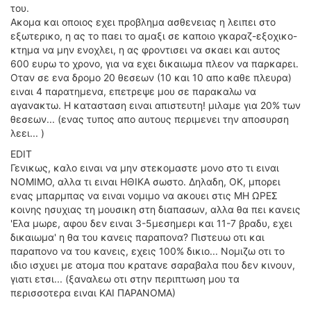
του.
Ακομα και οποιος εχει προβλημα ασθενειας η λειπει στο
εξωτερικο, η ας το παει το αμαξι σε καποιο γκαραζ-εξοχικο-
κτημα να μην ενοχλει, η ας φροντισει να σκαει και αυτος
600 ευρω το χρονο, για να εχει δικαιωμα πλεον να παρκαρει.
Οταν σε ενα δρομο 20 θεσεων (10 και 10 απο καθε πλευρα)
ειναι 4 παρατημενα, επετρεψε μου σε παρακαλω να
αγανακτω. Η κατασταση ειναι απιστευτη! μιλαμε για 20% των
θεσεων... (ενας τυπος απο αυτους περιμενει την αποσυρση
λεει... )
EDIT
Γενικως, καλο ειναι να μην στεκομαστε μονο στο τι ειναι
ΝΟΜΙΜΟ, αλλα τι ειναι ΗΘΙΚΑ σωστο. Δηλαδη, ΟΚ, μπορει
ενας μπαρμπας να ειναι νομιμο να ακουει στις ΜΗ ΩΡΕΣ
κοινης ησυχιας τη μουσικη στη διαπασων, αλλα θα πει κανεις
'Ελα μωρε, αφου δεν ειναι 3-5μεσημερι και 11-7 βραδυ, εχει
δικαιωμα' η θα του κανεις παραπονα? Πιστευω οτι και
παραπονο να του κανεις, εχεις 100% δικιο... Νομιζω οτι το
ιδιο ισχυει με ατομα που κρατανε σαραβαλα που δεν κινουν,
γιατι ετσι... (ξαναλεω οτι στην περιπτωση μου τα
περισσοτερα ειναι ΚΑΙ ΠΑΡΑΝΟΜΑ)