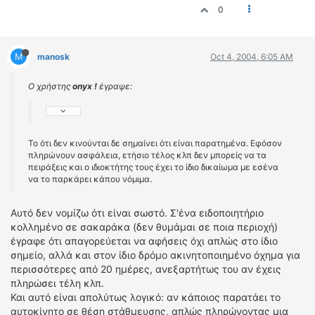
0
M
manosk
Oct 4, 2004, 6:05 AM
Ο χρήστης
onyx !
έγραψε:
To ότι δεν κινούνται δε σημαίνει ότι είναι παρατημένα. Εφόσον
πληρώνουν ασφάλεια, ετήσιο τέλος κλπ δεν μπορείς να τα
πειράξεις και ο ιδιοκτήτης τους έχει το ίδιο δικαίωμα με εσένα
να το παρκάρει κάπου νόμιμα.
Αυτό δεν νομίζω ότι είναι σωστό. Σ'ένα ειδοποιητήριο
κολλημένο σε σακαράκα (δεν θυμάμαι σε ποια περιοχή)
έγραφε ότι απαγορεύεται να αφήσεις όχι απλώς στο ίδιο
σημείο, αλλά και στον ίδιο δρόμο ακινητοποιημένο όχημα για
περισσότερες από 20 ημέρες, ανεξαρτήτως του αν έχεις
πληρώσει τέλη κλπ.
Και αυτό είναι απολύτως λογικό: αν κάποιος παρατάει το
αυτοκίνητο σε θέση στάθμευσης, απλώς πληρώνοντας μια