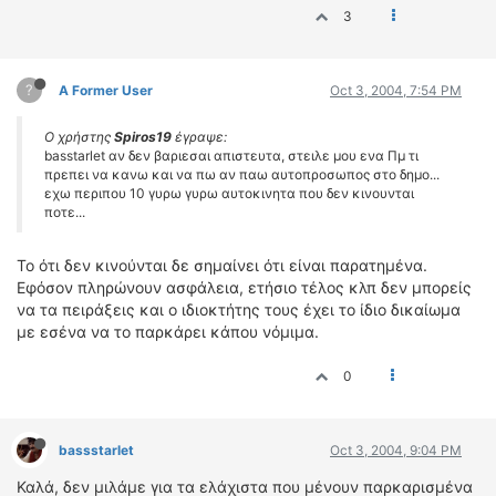
3
?
A Former User
Oct 3, 2004, 7:54 PM
Ο χρήστης
Spiros19
έγραψε:
basstarlet αν δεν βαριεσαι απιστευτα, στειλε μου ενα Πμ τι
πρεπει να κανω και να πω αν παω αυτοπροσωπος στο δημο...
εχω περιπου 10 γυρω γυρω αυτοκινητα που δεν κινουνται
ποτε...
To ότι δεν κινούνται δε σημαίνει ότι είναι παρατημένα.
Εφόσον πληρώνουν ασφάλεια, ετήσιο τέλος κλπ δεν μπορείς
να τα πειράξεις και ο ιδιοκτήτης τους έχει το ίδιο δικαίωμα
με εσένα να το παρκάρει κάπου νόμιμα.
0
bassstarlet
Oct 3, 2004, 9:04 PM
Καλά, δεν μιλάμε για τα ελάχιστα που μένουν παρκαρισμένα