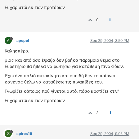
ΔΙΕΘΝΕΙΣ ΑΓΩΝΕΣ
Ευχαριστώ εκ των προτέρων
ΕΛΛΗΝΙΚΟΙ ΑΓΩΝΕΣ
0
ΤΙΜΕΣ
A
apopol
Sep 29, 2004, 8:50 PM
4T CLASSIC
ΜΟΝΤΕΛΑ
Καλησπέρα,
ΚΑΤΑΣΚΕΥΑΣΤΕΣ
μιας και από όσο έψαξα δεν βρήκα παρόμοιο θέμα στο
Ευρετήριο θα ήθελα να ρωτήσω για κατάθεση πινακίδων.
ΠΡΟΣΩΠΙΚΟΤΗΤΕΣ
ΑΓΩΝΙΣΤΙΚΑ ΑΥΤΟΚΙΝΗΤΑ
Έχω ένα παλιό αυτοκίνητο και επειδή δεν το παίρνει
κανένας θέλω να καταθέσω τις πινακίδες του.
ΑΓΩΝΕΣ/ΔΙΟΡΓΑΝΩΣΕΙΣ
Γνωρίζει κάποιος πού γίνεται αυτό, πόσο κοστίζει κτλ?
ΑΓΟΡΑ
Ευχαριστώ εκ των προτέρων
ΠΩΛΗΣΕΙΣ
ΠΡΟΣΦΟΡΕΣ
3
ΜΕΤΑΧΕΙΡΙΣΜΕΝΑ
S
2ΤΡΟΧΟΙ
spiros19
Sep 29, 2004, 9:05 PM