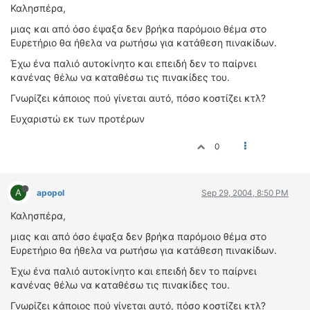
ΟΔΟΙΠΟΡΙΚΑ
Καλησπέρα,
μιας και από όσο έψαξα δεν βρήκα παρόμοιο θέμα στο
VIDEO
Ευρετήριο θα ήθελα να ρωτήσω για κατάθεση πινακίδων.
4TTV
Έχω ένα παλιό αυτοκίνητο και επειδή δεν το παίρνει
ΝΕΑ ΜΟΝΤΕΛΑ
κανένας θέλω να καταθέσω τις πινακίδες του.
ΑΓΩΝΕΣ
Γνωρίζει κάποιος πού γίνεται αυτό, πόσο κοστίζει κτλ?
CANDID CAMERA
Ευχαριστώ εκ των προτέρων
ΤΕΧΝΟΛΟΓΙΑ
0
ΕΙΔΗΣΕΙΣ – ΠΑΡΟΥΣΙΑΣΕΙΣ
ΛΕΞΙΚΟ
A
apopol
Sep 29, 2004, 8:50 PM
ΠΕΡΙΒΑΛΛΟΝ
Καλησπέρα,
ΔΟΚΙΜΕΣ – ΠΑΡΟΥΣΙΑΣΕΙΣ
μιας και από όσο έψαξα δεν βρήκα παρόμοιο θέμα στο
ΕΙΔΗΣΕΙΣ
Ευρετήριο θα ήθελα να ρωτήσω για κατάθεση πινακίδων.
Έχω ένα παλιό αυτοκίνητο και επειδή δεν το παίρνει
ΑΓΩΝΕΣ
κανένας θέλω να καταθέσω τις πινακίδες του.
FORMULA 1
Γνωρίζει κάποιος πού γίνεται αυτό, πόσο κοστίζει κτλ?
WRC