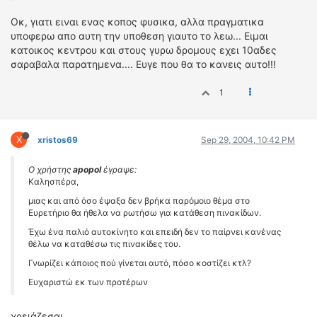
Οκ, γιατι ειναι ενας κοπος φυσικα, αλλα πραγματικα
υποφερω απο αυτη την υποθεση γιαυτο το λεω... Ειμαι
κατοικος κεντρου και στους γυρω δρομους εχει 10αδες
σαραβαλα παρατημενα.... Ευγε που θα το κανεις αυτο!!!
1
X
xristos69
Sep 29, 2004, 10:42 PM
Ο χρήστης
apopol
έγραψε:
Καλησπέρα,
μιας και από όσο έψαξα δεν βρήκα παρόμοιο θέμα στο
Ευρετήριο θα ήθελα να ρωτήσω για κατάθεση πινακίδων.
Έχω ένα παλιό αυτοκίνητο και επειδή δεν το παίρνει κανένας
θέλω να καταθέσω τις πινακίδες του.
Γνωρίζει κάποιος πού γίνεται αυτό, πόσο κοστίζει κτλ?
Ευχαριστώ εκ των προτέρων
χρειάζεσαι