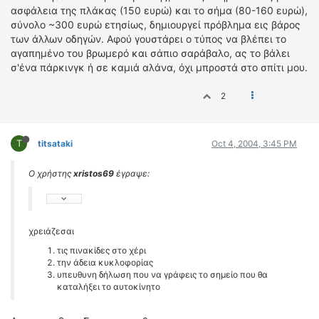
ασφάλεια της πλάκας (150 ευρώ) και το σήμα (80-160 ευρώ),
σύνολο ~300 ευρώ ετησίως, δημιουργεί πρόβλημα εις βάρος
των άλλων οδηγών. Αφού γουστάρει ο τύπος να βλέπει το
αγαπημένο του βρωμερό και σάπιο σαράβαλο, ας το βάλει
σ'ένα πάρκινγκ ή σε καμιά αλάνα, όχι μπροστά στο σπίτι μου.
2
T
titsataki
Oct 4, 2004, 3:45 PM
Ο χρήστης
xristos69
έγραψε:
χρειάζεσαι
τις πινακίδες στο χέρι
την άδεια κυκλοφορίας
υπευθυνη δήλωση που να γράφεις το σημείο που θα
καταλήξει το αυτοκίνητο