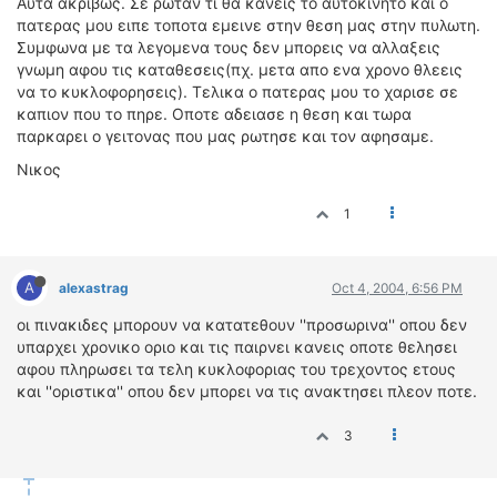
Αυτα ακριβως. Σε ρωταν τι θα κανεις το αυτοκινητο και ο
πατερας μου ειπε τοποτα εμεινε στην θεση μας στην πυλωτη.
Συμφωνα με τα λεγομενα τους δεν μπορεις να αλλαξεις
γνωμη αφου τις καταθεσεις(πχ. μετα απο ενα χρονο θλεεις
να το κυκλοφορησεις). Τελικα ο πατερας μου το χαρισε σε
καπιον που το πηρε. Οποτε αδειασε η θεση και τωρα
παρκαρει ο γειτονας που μας ρωτησε και τον αφησαμε.
Νικος
1
A
alexastrag
Oct 4, 2004, 6:56 PM
οι πινακιδες μπορουν να κατατεθουν ''προσωρινα'' οπου δεν
υπαρχει χρονικο οριο και τις παιρνει κανεις οποτε θελησει
αφου πληρωσει τα τελη κυκλοφοριας του τρεχοντος ετους
και ''οριστικα'' οπου δεν μπορει να τις ανακτησει πλεον ποτε.
3