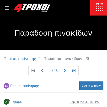
ΕΠΙΚΑΙΡΟΤΗΤΑ
MENU
ΕΛΛΑΔΑ
Παραδοση πινακίδων
ΚΟΣΜΟΣ
ΤΙΜΕΣ
ΕΚΘΕΣΕΙΣ
ΕΚΔΗΛΩΣΕΙΣ 4Τ
ΣΥΝΕΝΤΕΥΞΕΙΣ
4ΤΡΟΧΟΙ
Περί αυτοκίνησης
Παραδοση πινακίδων
ΔΟΚΙΜΕΣ
1 / 16
TEST
ΣΥΓΚΡΙΣΗ
ΠΑΡΟΥΣΙΑΣΕΙΣ
ΣΥΓΚΡΙΤΙΚΕΣ ΔΟΚΙΜΕΣ
Περί αυτοκίνησης
Log in to reply
ΑΓΩΝΙΣΤΙΚΕΣ ΓΝΩΡΙΜΙΕΣ
ΔΟΚΙΜΕΣ ΕΛΑΣΤΙΚΩΝ
A
apopol
Sep 29, 2004, 8:50 PM
ΕΙΔΙΚΕΣ ΔΙΑΔΡΟΜΕΣ