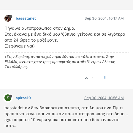
bassstarlet
Sep 30, 2004, 10:17 AM
Πήγαινε αυτοπροσώπος στον Δήμο.
Ετσι έκανα με ένα δικό μου 'ξύπνιο' γείτονα και σε λιγότερο
απο 24 ώρες το μαζέψανε.
(Ξεφύγαμε ναι)
«Στην Ευρώπη, αντιστοιχούν τρία δέντρα σε κάθε κάτοικο. Στην
Ελλάδα, αντιστοιχούν τρεις εμπρηστές σε κάθε δέντρο.» Αλέκος
Σακελλάριος.
1
S
spiros19
Sep 30, 2004, 10:56 AM
basstarlet αν δεν βαριεσαι απιστευτα, στειλε μου ενα Πμ τι
πρεπει να κανω και να πω αν παω αυτοπροσωπος στο δημο...
εχω περιπου 10 γυρω γυρω αυτοκινητα που δεν κινουνται
ποτε...