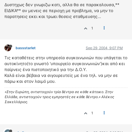
ΟΔΗΓΟΥΜΕ
Δυστηχως δεν γνωριζω κατι, αλλα θα σε παρακαλουσα,**
ΕΙΔΙΚΑ** αν μενεις σε περιοχη με προβλημα, να μην το
ΕΠΙΚΑΙΡΟΤΗΤΑ
παρατησεις εκει και τρωει θεσεις σταθμευσης...
ΑΓΩΝΕΣ
CLASSIC
1
ΑΡΧΕΙΟ ΤΕΥΧΩΝ
bassstarlet
Sep 29, 2004, 9:07 PM
Τις καταθέτεις στην υπηρεσία συγκοινωνιών που υπάγεται το
αυτοκίνητο(το γνωστό 'υπουργείο συγκοινωνιών')και από κει
παίρνεις ένα πιστοποιητικό για την Δ.Ο.Υ.
Καλά είναι βέβαια να σιγουρευτείς με ένα τηλ. να μην σε
πάρω και στον λαιμό μου.
«Στην Ευρώπη, αντιστοιχούν τρία δέντρα σε κάθε κάτοικο. Στην
Ελλάδα, αντιστοιχούν τρεις εμπρηστές σε κάθε δέντρο.» Αλέκος
Σακελλάριος.
1