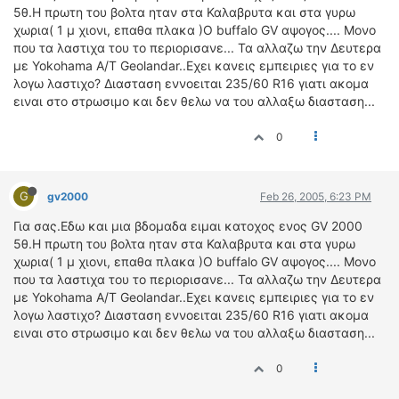
ΟΔΟΙΠΟΡΙΚΑ
5θ.Η πρωτη του βολτα ηταν στα Καλαβρυτα και στα γυρω
χωρια( 1 μ χιονι, επαθα πλακα )Ο buffalo GV αψογος.... Μονο
VIDEO
που τα λαστιχα του το περιορισανε... Τα αλλαζω την Δευτερα
με Yokohama A/T Geolandar..Εχει κανεις εμπειριες για το εν
4TTV
λογω λαστιχο? Διασταση εννοειται 235/60 R16 γιατι ακομα
ΝΕΑ ΜΟΝΤΕΛΑ
ειναι στο στρωσιμο και δεν θελω να του αλλαξω διασταση...
ΑΓΩΝΕΣ
0
CANDID CAMERA
ΤΕΧΝΟΛΟΓΙΑ
G
gv2000
Feb 26, 2005, 6:23 PM
ΕΙΔΗΣΕΙΣ – ΠΑΡΟΥΣΙΑΣΕΙΣ
ΛΕΞΙΚΟ
Για σας.Εδω και μια βδομαδα ειμαι κατοχος ενος GV 2000
5θ.Η πρωτη του βολτα ηταν στα Καλαβρυτα και στα γυρω
χωρια( 1 μ χιονι, επαθα πλακα )Ο buffalo GV αψογος.... Μονο
ΠΕΡΙΒΑΛΛΟΝ
που τα λαστιχα του το περιορισανε... Τα αλλαζω την Δευτερα
ΔΟΚΙΜΕΣ – ΠΑΡΟΥΣΙΑΣΕΙΣ
με Yokohama A/T Geolandar..Εχει κανεις εμπειριες για το εν
ΕΙΔΗΣΕΙΣ
λογω λαστιχο? Διασταση εννοειται 235/60 R16 γιατι ακομα
ειναι στο στρωσιμο και δεν θελω να του αλλαξω διασταση...
ΑΓΩΝΕΣ
0
FORMULA 1
WRC