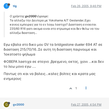
ΟΔΗΓΟΥΜΕ
T
tlg
Feb 26, 2005, 9:46 PM
ΕΠΙΚΑΙΡΟΤΗΤΑ
ΑΓΩΝΕΣ
Ο χρήστης
gv2000
έγραψε:
Τα αλλαζω την Δευτερα με Yokohama A/T Geolandar..Εχει
CLASSIC
κανεις εμπειριες για το εν λογω λαστιχο? Διασταση εννοειται
235/60 R16 γιατι ακομα ειναι στο στρωσιμο και δεν θελω να του
ΑΡΧΕΙΟ ΤΕΥΧΩΝ
αλλαξω διασταση...
Εγω εβαλα στο δικο μου GV τα bridgestone dueler 694 AT σε
διασταση 215/70/16..Σε αυτη τη διασταση παιρνουμε και
1εκατοστο ψηλωμα
ΦΟΒΕΡΑ λαστιχα σε στεγνο ,βρεγμενο, εκτος, χιονι ...και δεν
το λεω μονο εγω ....
Παντως οτι και να βαλεις...καλες βολτες και κρατα μας
ενημερους
1
G
gv2000
Feb 27, 2005, 4:54 PM