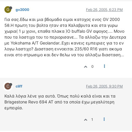
ΔΙΕΘΝΕΙΣ ΑΓΩΝΕΣ
G
gv2000
Feb 26, 2005, 6:23 PM
ΕΛΛΗΝΙΚΟΙ ΑΓΩΝΕΣ
Για σας.Εδω και μια βδομαδα ειμαι κατοχος ενος GV 2000
5θ.Η πρωτη του βολτα ηταν στα Καλαβρυτα και στα γυρω
ΤΙΜΕΣ
χωρια( 1 μ χιονι, επαθα πλακα )Ο buffalo GV αψογος.... Μονο
που τα λαστιχα του το περιορισανε... Τα αλλαζω την Δευτερα
4T CLASSIC
με Yokohama A/T Geolandar..Εχει κανεις εμπειριες για το εν
ΜΟΝΤΕΛΑ
λογω λαστιχο? Διασταση εννοειται 235/60 R16 γιατι ακομα
ειναι στο στρωσιμο και δεν θελω να του αλλαξω διασταση...
ΚΑΤΑΣΚΕΥΑΣΤΕΣ
ΠΡΟΣΩΠΙΚΟΤΗΤΕΣ
0
ΑΓΩΝΙΣΤΙΚΑ ΑΥΤΟΚΙΝΗΤΑ
ΑΓΩΝΕΣ/ΔΙΟΡΓΑΝΩΣΕΙΣ
C
cliff
Feb 26, 2005, 9:30 PM
ΑΓΟΡΑ
Καλά λόγια λένε για αυτά. Όπως πολύ καλά είναι και τα
ΠΩΛΗΣΕΙΣ
Brisgestone Revo 694 ΑΤ από τα οποία έχω μεγαλύτερη
ΠΡΟΣΦΟΡΕΣ
εμπειρία.
ΜΕΤΑΧΕΙΡΙΣΜΕΝΑ
1
2ΤΡΟΧΟΙ