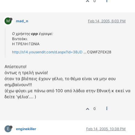
0
M
mad_n
Feb 14, 2005, 6:03 PM
Ο χρήστης
cpp
έγραψε:
Βιντεάκι
Η ΤΡΕΛΗ ΓΩΝΙΑ
http://s14.yousendit.com/d.aspx?id=3BJD
... CQWFZFEX28
Aπίστευτο!
όντως η τρελή γωνία!
όταν τα βλέπεις έχουν γέλιο, το θέμα είναι να μην σου
σημβαίνουν!!!
(έχω φύγει με πάνω από 100 από λάδια στην Εθνική κ εκεί να
δείτε 'γέλια'.... )
0
E
enginekiller
Feb 14, 2005, 10:38 PM