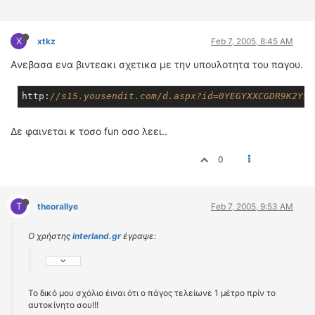
X
xtkz
Feb 7, 2005, 8:45 AM
Aνεβασα ενα βιντεακι σχετικα με την υπουλοτητα του παγου.
http:
//s15.yousendit.com/d.aspx?id=0YEGYXXCGDR9K2YSH
Δε φαινεται κ τοσο fun οσο λεει..
0
T
theorallye
Feb 7, 2005, 9:53 AM
Ο χρήστης
interland.gr
έγραψε:
Το δικό μου σχόλιο έιναι ότι ο πάγος τελείωνε 1 μέτρο πρίν το
αυτοκίνητο σου!!!