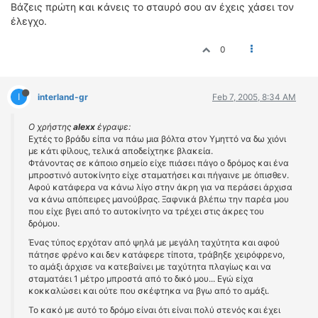
Βάζεις πρώτη και κάνεις το σταυρό σου αν έχεις χάσει τον
έλεγχο.
0
I
interland-gr
Feb 7, 2005, 8:34 AM
Ο χρήστης
alexx
έγραψε:
Εχτές το βράδυ είπα να πάω μια βόλτα στον Υμηττό να δω χιόνι
με κάτι φίλους, τελικά αποδείχτηκε βλακεία.
Φτάνοντας σε κάποιο σημείο είχε πιάσει πάγο ο δρόμος και ένα
μπροστινό αυτοκίνητο είχε σταματήσει και πήγαινε με όπισθεν.
Αφού κατάφερα να κάνω λίγο στην άκρη για να περάσει άρχισα
να κάνω απόπειρες μανούβρας. Ξαφνικά βλέπω την παρέα μου
που είχε βγει από το αυτοκίνητο να τρέχει στις άκρες του
δρόμου.
Ένας τύπος ερχόταν από ψηλά με μεγάλη ταχύτητα και αφού
πάτησε φρένο και δεν κατάφερε τίποτα, τράβηξε χειρόφρενο,
το αμάξι άρχισε να κατεβαίνει με ταχύτητα πλαγίως και να
σταματάει 1 μέτρο μπροστά από το δικό μου... Εγώ είχα
κοκκαλώσει και ούτε που σκέφτηκα να βγω από το αμάξι.
Το κακό με αυτό το δρόμο είναι ότι είναι πολύ στενός και έχει