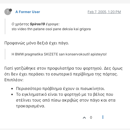
?
A Former User
Feb 7, 2005, 1:20 PM
Ο χρήστης
Spiros19
έγραψε:
sto video thn patane osoi pane deksia kai grigora
Προφανώς μόνο δεξιά έχει πάγο.
H BMW pragmatika SKIZETE san konservokouti! apisteyto!
Γιατί γατζώθηκε στον προφυλατήρα του φορτηγού. Δες όμως
ότι δεν έχει περάσει το εσωτερικό περίβλημα της πόρτας.
Επιπλέον:
Περισσότερο πρόβλημα έχουν οι πισωκίνητοι.
Το εγκληματικό είναι το φορτηγό με το βέλος που
στέλνει τους από πίσω ακριβώς στον πάγο και στα
τρακαρισμένα.
0