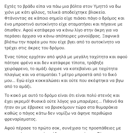
ΟΔΟΙΠΟΡΙΚΑ
Εχτές το βράδυ είπα να πάω μια βόλτα στον Υμηττό να δω
χιόνι με κάτι φίλους, τελικά αποδείχτηκε βλακεία.
VIDEO
Φτάνοντας σε κάποιο σημείο είχε πιάσει πάγο ο δρόμος και
4TTV
ένα μπροστινό αυτοκίνητο είχε σταματήσει και πήγαινε με
όπισθεν. Αφού κατάφερα να κάνω λίγο στην άκρη για να
ΝΕΑ ΜΟΝΤΕΛΑ
περάσει άρχισα να κάνω απόπειρες μανούβρας. Ξαφνικά
ΑΓΩΝΕΣ
βλέπω την παρέα μου που είχε βγει από το αυτοκίνητο να
CANDID CAMERA
τρέχει στις άκρες του δρόμου.
Ένας τύπος ερχόταν από ψηλά με μεγάλη ταχύτητα και αφού
ΤΕΧΝΟΛΟΓΙΑ
πάτησε φρένο και δεν κατάφερε τίποτα, τράβηξε
ΕΙΔΗΣΕΙΣ – ΠΑΡΟΥΣΙΑΣΕΙΣ
χειρόφρενο, το αμάξι άρχισε να κατεβαίνει με ταχύτητα
πλαγίως και να σταματάει 1 μέτρο μπροστά από το δικό
ΛΕΞΙΚΟ
μου... Εγώ είχα κοκκαλώσει και ούτε που σκέφτηκα να βγω
από το αμάξι.
ΠΕΡΙΒΑΛΛΟΝ
Το κακό με αυτό το δρόμο είναι ότι είναι πολύ στενός και
ΔΟΚΙΜΕΣ – ΠΑΡΟΥΣΙΑΣΕΙΣ
έχει γκρεμό! Φυσικά ούτε λόγος για μπαριέρες... Πιθανό θα
ΕΙΔΗΣΕΙΣ
ήταν αν με έβρισκε να βρισκόμουν τώρα στα θυμαράκια
καθώς ο πάγος κάτω δεν νομίζω να άφηνε περιθώρια
ΑΓΩΝΕΣ
φρεναρίσματος.
FORMULA 1
Αφού πέρασε το πρώτο σοκ, συνέχισα τις προσπάθειες με
WRC