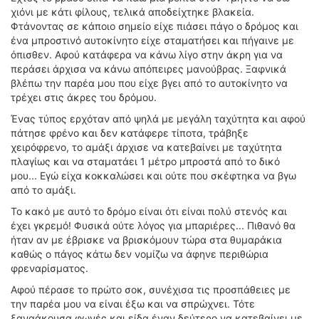
χιόνι με κάτι φίλους, τελικά αποδείχτηκε βλακεία.
Φτάνοντας σε κάποιο σημείο είχε πιάσει πάγο ο δρόμος και
ένα μπροστινό αυτοκίνητο είχε σταματήσει και πήγαινε με
όπισθεν. Αφού κατάφερα να κάνω λίγο στην άκρη για να
περάσει άρχισα να κάνω απόπειρες μανούβρας. Ξαφνικά
βλέπω την παρέα μου που είχε βγει από το αυτοκίνητο να
τρέχει στις άκρες του δρόμου.
Ένας τύπος ερχόταν από ψηλά με μεγάλη ταχύτητα και αφού
πάτησε φρένο και δεν κατάφερε τίποτα, τράβηξε
χειρόφρενο, το αμάξι άρχισε να κατεβαίνει με ταχύτητα
πλαγίως και να σταματάει 1 μέτρο μπροστά από το δικό
μου... Εγώ είχα κοκκαλώσει και ούτε που σκέφτηκα να βγω
από το αμάξι.
Το κακό με αυτό το δρόμο είναι ότι είναι πολύ στενός και
έχει γκρεμό! Φυσικά ούτε λόγος για μπαριέρες... Πιθανό θα
ήταν αν με έβρισκε να βρισκόμουν τώρα στα θυμαράκια
καθώς ο πάγος κάτω δεν νομίζω να άφηνε περιθώρια
φρεναρίσματος.
Αφού πέρασε το πρώτο σοκ, συνέχισα τις προσπάθειες με
την παρέα μου να είναι έξω και να σπρώχνει. Τότε
ξαναάκουσα φωνές και είδα έναν δεύτερο να κατεβαίνει με