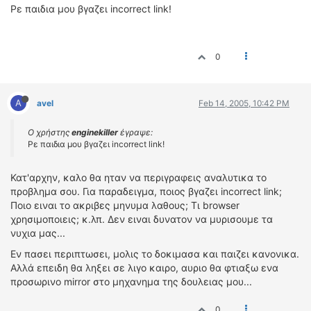
Ρε παιδια μου βγαζει incorrect link!
0
A
avel
Feb 14, 2005, 10:42 PM
Ο χρήστης
enginekiller
έγραψε:
Ρε παιδια μου βγαζει incorrect link!
Κατ'αρχην, καλο θα ηταν να περιγραφεις αναλυτικα το
προβλημα σου. Για παραδειγμα, ποιος βγαζει incorrect link;
Ποιο ειναι το ακριβες μηνυμα λαθους; Τι browser
χρησιμοποιεις; κ.λπ. Δεν ειναι δυνατον να μυρισουμε τα
νυχια μας...
Εν πασει περιπτωσει, μολις το δοκιμασα και παιζει κανονικα.
Αλλά επειδη θα ληξει σε λιγο καιρο, αυριο θα φτιαξω ενα
προσωρινο mirror στο μηχανημα της δουλειας μου...
0