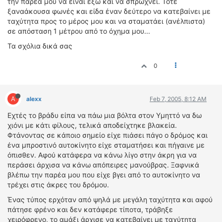
την παρέα μου να είναι έξω και να σπρώχνει. Τότε
ΔΙΕΘΝΕΙΣ ΑΓΩΝΕΣ
ξαναάκουσα φωνές και είδα έναν δεύτερο να κατεβαίνει με
ταχύτητα προς το μέρος μου και να σταματάει (ανέλπιστα)
ΕΛΛΗΝΙΚΟΙ ΑΓΩΝΕΣ
σε απόσταση 1 μέτρου από το όχημα μου...
ΤΙΜΕΣ
Τα σχόλια δικά σας
0
4T CLASSIC
ΜΟΝΤΕΛΑ
ΚΑΤΑΣΚΕΥΑΣΤΕΣ
A
alexx
Feb 7, 2005, 8:12 AM
ΠΡΟΣΩΠΙΚΟΤΗΤΕΣ
Εχτές το βράδυ είπα να πάω μια βόλτα στον Υμηττό να δω
ΑΓΩΝΙΣΤΙΚΑ ΑΥΤΟΚΙΝΗΤΑ
χιόνι με κάτι φίλους, τελικά αποδείχτηκε βλακεία.
ΑΓΩΝΕΣ/ΔΙΟΡΓΑΝΩΣΕΙΣ
Φτάνοντας σε κάποιο σημείο είχε πιάσει πάγο ο δρόμος και
ένα μπροστινό αυτοκίνητο είχε σταματήσει και πήγαινε με
ΑΓΟΡΑ
όπισθεν. Αφού κατάφερα να κάνω λίγο στην άκρη για να
περάσει άρχισα να κάνω απόπειρες μανούβρας. Ξαφνικά
ΠΩΛΗΣΕΙΣ
βλέπω την παρέα μου που είχε βγει από το αυτοκίνητο να
ΠΡΟΣΦΟΡΕΣ
τρέχει στις άκρες του δρόμου.
ΜΕΤΑΧΕΙΡΙΣΜΕΝΑ
Ένας τύπος ερχόταν από ψηλά με μεγάλη ταχύτητα και αφού
πάτησε φρένο και δεν κατάφερε τίποτα, τράβηξε
2ΤΡΟΧΟΙ
χειρόφρενο, το αμάξι άρχισε να κατεβαίνει με ταχύτητα