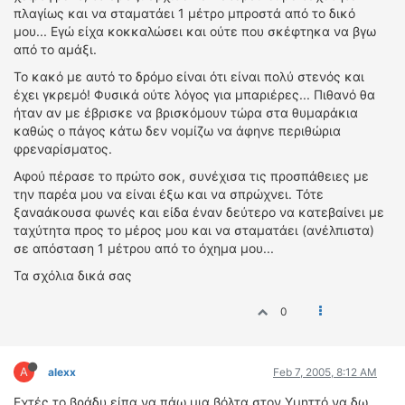
ΟΔΗΓΟΥΜΕ
πλαγίως και να σταματάει 1 μέτρο μπροστά από το δικό
μου... Εγώ είχα κοκκαλώσει και ούτε που σκέφτηκα να βγω
ΕΠΙΚΑΙΡΟΤΗΤΑ
από το αμάξι.
ΑΓΩΝΕΣ
Το κακό με αυτό το δρόμο είναι ότι είναι πολύ στενός και
CLASSIC
έχει γκρεμό! Φυσικά ούτε λόγος για μπαριέρες... Πιθανό θα
ήταν αν με έβρισκε να βρισκόμουν τώρα στα θυμαράκια
ΑΡΧΕΙΟ ΤΕΥΧΩΝ
καθώς ο πάγος κάτω δεν νομίζω να άφηνε περιθώρια
φρεναρίσματος.
Αφού πέρασε το πρώτο σοκ, συνέχισα τις προσπάθειες με
την παρέα μου να είναι έξω και να σπρώχνει. Τότε
ξαναάκουσα φωνές και είδα έναν δεύτερο να κατεβαίνει με
ταχύτητα προς το μέρος μου και να σταματάει (ανέλπιστα)
σε απόσταση 1 μέτρου από το όχημα μου...
Τα σχόλια δικά σας
0
A
alexx
Feb 7, 2005, 8:12 AM
Εχτές το βράδυ είπα να πάω μια βόλτα στον Υμηττό να δω