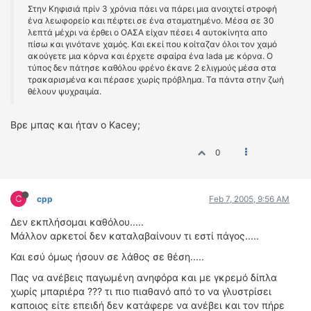
Στην Κηφισιά πρίν 3 χρόνια πάει να πάρει μια ανοιχτεί στροφή
ένα λεωφορείο και πέφτει σε ένα σταματημένο. Μέσα σε 30
λεπτά μέχρι να έρθει ο ΟΑΣΑ είχαν πέσει 4 αυτοκίνητα απο
πίσω και γινότανε χαμός. Και εκεί που κοίταζαν όλοι τον χαμό
ακούγετε μια κόρνα και έρχετε σφαίρα ένα lada με κόρνα. Ο
τύπος δεν πάτησε καθόλου φρένο έκανε 2 ελιγμούς μέσα στα
τρακαρισμένα και πέρασε χωρίς πρόβλημα. Τα πάντα στην ζωή
θέλουν ψυχραιμία.
Βρε μπας και ήταν ο Kacey;
0
C
cpp
Feb 7, 2005, 9:56 AM
Δεν εκπλήσομαι καθόλου.....
Μάλλον αρκετοί δεν καταλαβαίνουν τι εστί πάγος.....
Και εσύ όμως ήσουν σε λάθος σε θέση.....
Πας να ανέβεις παγωμένη ανηφόρα και με γκρεμό δίπλα
χωρίς μπαριέρα ??? τι πιο πιαθανό από το να γλυστρίσει
καποιος είτε επειδή δεν κατάφερε να ανέβει και τον πήρε