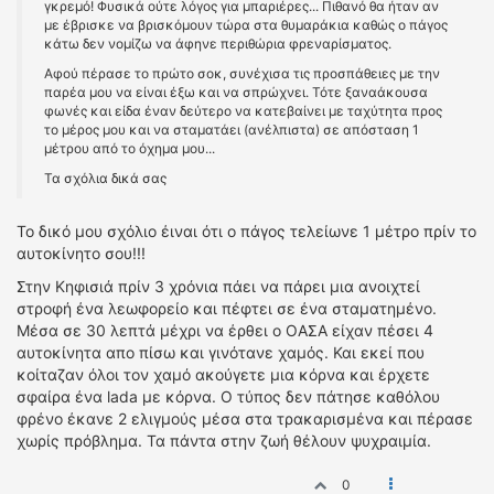
γκρεμό! Φυσικά ούτε λόγος για μπαριέρες... Πιθανό θα ήταν αν
με έβρισκε να βρισκόμουν τώρα στα θυμαράκια καθώς ο πάγος
κάτω δεν νομίζω να άφηνε περιθώρια φρεναρίσματος.
Αφού πέρασε το πρώτο σοκ, συνέχισα τις προσπάθειες με την
παρέα μου να είναι έξω και να σπρώχνει. Τότε ξαναάκουσα
φωνές και είδα έναν δεύτερο να κατεβαίνει με ταχύτητα προς
το μέρος μου και να σταματάει (ανέλπιστα) σε απόσταση 1
μέτρου από το όχημα μου...
Τα σχόλια δικά σας
Το δικό μου σχόλιο έιναι ότι ο πάγος τελείωνε 1 μέτρο πρίν το
αυτοκίνητο σου!!!
Στην Κηφισιά πρίν 3 χρόνια πάει να πάρει μια ανοιχτεί
στροφή ένα λεωφορείο και πέφτει σε ένα σταματημένο.
Μέσα σε 30 λεπτά μέχρι να έρθει ο ΟΑΣΑ είχαν πέσει 4
αυτοκίνητα απο πίσω και γινότανε χαμός. Και εκεί που
κοίταζαν όλοι τον χαμό ακούγετε μια κόρνα και έρχετε
σφαίρα ένα lada με κόρνα. Ο τύπος δεν πάτησε καθόλου
φρένο έκανε 2 ελιγμούς μέσα στα τρακαρισμένα και πέρασε
χωρίς πρόβλημα. Τα πάντα στην ζωή θέλουν ψυχραιμία.
0