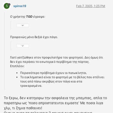
S
spiros19
Feb 7, 2005, 1:25 PM
Ο χρήστης
TGD
έγραψε:
Προφανώς μόνο δεξιά έχει πάγο.
Γιατί γατζώθηκε στον προφυλατήρα του φορτηγού. Δες όμως ότι
δεν έχει περάσει το εσωτερικό περίβλημα της πόρτας.
Επιπλέον:
Περισσότερο πρόβλημα έχουν οι πισωκίνητοι.
Το εγκληματικό είναι το φορτηγό με το βέλος που στέλνει
τους από πίσω ακριβώς στον πάγο και στα
τρακαρισμένα.
Το ξερω, δεν κατηγορω την ασφαλεια της μπεμπας, απλα το
παρατηρω ως 'ποσο απροστατευτοι ειμαστε' Με ποσα λιγα
χλμ, τι ζημια παθαινει!
Οντως αυτα τα τελευταια 2 σημεια ειναι σημαντικα...