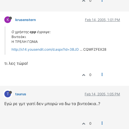
0
K
krusenstern
Feb 14, 2005, 1:01 PM
Ο χρήστης
cpp
έγραψε:
Βιντεάκι
Η ΤΡΕΛΗ ΓΩΝΙΑ
http://s14.yousendit.com/d.aspx?id=3BJD
... CQWFZFEX28
τι λες τώρα!
0
T
taurus
Feb 14, 2005, 1:05 PM
Εγώ ρε γμτ γιατί δεν μπορώ να δω τα βιντεάκια..?
0