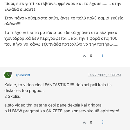
πίσω, είτε γιατί κατέβαινε, φρέναρε και το έχασε........ στην
Ελλάδα είμαστε
Στον πάγο καθόμαστε σπίτι, άντε το πολύ πολύ καμιά ευθεία
αλάνα!!!!
Το τι έχουν δει τα ματάκια μου δεκά χρόνια στα ελληνικά
χιονοδρομικά δεν περιγράφεται... και την 1 φορά στις 100
που πήγα να κάνω εξυπνάδα πατραλίγο να την πατήσω......
0
S
spiros19
Feb 7, 2005, 1:09 PM
Kala e, to video einai FANTASTIKO!!!! deixnei poli kala tis
diskolies tou pagou...
2 Sxolia...
a.sto video thn patane osoi pane deksia kai grigora
b.H BMW pragmatika SKIZETE san konservokouti! apisteyto!
0