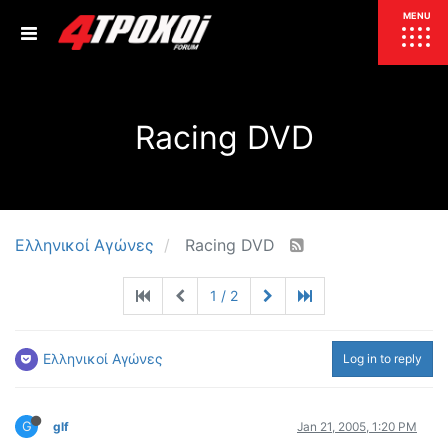
ΕΠΙΚΑΙΡΟΤΗΤΑ
MENU
ΕΛΛΑΔΑ
Racing DVD
ΚΟΣΜΟΣ
ΤΙΜΕΣ
ΕΚΘΕΣΕΙΣ
ΕΚΔΗΛΩΣΕΙΣ 4Τ
ΣΥΝΕΝΤΕΥΞΕΙΣ
4ΤΡΟΧΟΙ
Ελληνικοί Αγώνες
Racing DVD
ΔΟΚΙΜΕΣ
1 / 2
TEST
ΣΥΓΚΡΙΣΗ
ΠΑΡΟΥΣΙΑΣΕΙΣ
ΣΥΓΚΡΙΤΙΚΕΣ ΔΟΚΙΜΕΣ
Ελληνικοί Αγώνες
Log in to reply
ΑΓΩΝΙΣΤΙΚΕΣ ΓΝΩΡΙΜΙΕΣ
ΔΟΚΙΜΕΣ ΕΛΑΣΤΙΚΩΝ
G
glf
Jan 21, 2005, 1:20 PM
ΕΙΔΙΚΕΣ ΔΙΑΔΡΟΜΕΣ