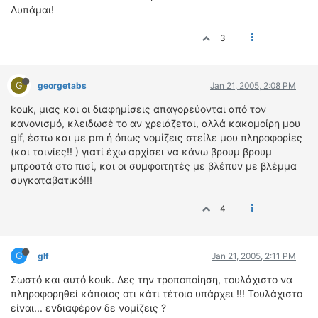
Λυπάμαι!
3
G
georgetabs
Jan 21, 2005, 2:08 PM
kouk, μιας και οι διαφημίσεις απαγορεύονται από τον
κανονισμό, κλειδωσέ το αν χρειάζεται, αλλά κακομοίρη μου
glf, έστω και με pm ή όπως νομίζεις στείλε μου πληροφορίες
(και ταινίες!! ) γιατί έχω αρχίσει να κάνω βρουμ βρουμ
μπροστά στο πισί, και οι συμφοιτητές με βλέπυν με βλέμμα
συγκαταβατικό!!!
4
G
glf
Jan 21, 2005, 2:11 PM
Σωστό και αυτό kouk. Δες την τροποποίηση, τουλάχιστο να
πληροφορηθεί κάποιος οτι κάτι τέτοιο υπάρχει !!! Τουλάχιστο
είναι... ενδιαφέρον δε νομίζεις ?