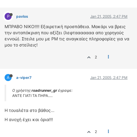
P
pavlos
Jan 21, 2005, 2:47 PM
ΜΠΡΑΒΟ ΝΙΚΟ!!!! Eξαιρετική προσπάθεια. Μακάρι να βρεις
την ανταπόκριση που αξίζει (λεφτααααααα απο χορηγούς
εννοώ). Στειλε μου με PM τις αναγκαίες πληροφορίες για να
μου το στείλεις!
2
A
a-viper7
Jan 21, 2005, 2:47 PM
Ο χρήστης
roadrunner_gr
έγραψε:
ΑΝΤΕ ΓΙΑΤΙ ΤΑ ΠΗΡΑ.....
Η τουαλέτα στο βάθος...
Η ανοχή έχει και όρια!!!
2