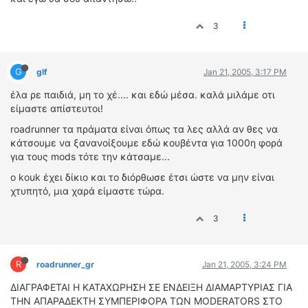
3
G
glf
Jan 21, 2005, 3:17 PM
έλα ρε παιδιά, μη το χέ.... και εδώ μέσα. καλά μιλάμε οτι
είμαστε απίστευτοι!
roadrunner τα πράματα είναι όπως τα λες αλλά αν θες να
κάτσουμε να ξανανοίξουμε εδώ κουβέντα για 1000η φορά
για τους mods τότε την κάτσαμε...
o kouk έχει δίκιο και το διόρθωσε έτσι ώστε να μην είναι
χτυπητό, μια χαρά είμαστε τώρα.
3
R
roadrunner_gr
Jan 21, 2005, 3:24 PM
ΔΙΑΓΡΑΦΕΤΑΙ Η ΚΑΤΑΧΩΡΗΣΗ ΣΕ ΕΝΔΕΙΞΗ ΔΙΑΜΑΡΤΥΡΙΑΣ ΓΙΑ
ΤHN ΑΠΑΡΑΔΕΚΤH ΣΥΜΠΕΡΙΦΟΡΑ ΤΩΝ MODERATORS ΣΤΟ