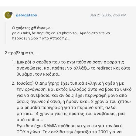
G
georgetabs
Jan 21, 2005, 2:56 PM
Ο χρήστης
glf
έγραψε:
ρε συ tabs, δε περνάς καμία photo του Αμαξο στο site να
περάσει η ώρα ? από Αττικό πχ...
2 προβλήματα...
(μικρό) ο σέρβερ που το έχω πέθανε όσον αφορά τις
ανανεώσεις, και πρέπει να αλλάξω το redirect και ούτε
θυμάμαι τον κωδικό...
(ουσίας) Ο Δημήτρης έχει τυπικά ελληνική σχέση με
την οργάνωση, και εκτός Ελλάδος άντε να βρω το υλικό
για να ανεβάσω. Και αν δεις έχει περιγραφή μόνο από
όσους αγώνες έκανα, ή ήμουν εκεί. 2 χρόνια του ζητάω
μια ρημάδα περιγραφή για το περσινό καπ, αλλά
μάταια... 4 χρόνια για τις πρώτες του αναβάσεις, μια
από τα ίδια...
Εγώ δεν έχω ΚΑΜΙΑ πρόθεση να γράψω για τον δικό
ΤΟΥ αγώνα. Την σελίδα την έφτιαξα το 2001 για να