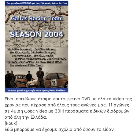
ΟΔΟΙΠΟΡΙΚΑ
VIDEO
4TTV
ΝΕΑ ΜΟΝΤΕΛΑ
ΑΓΩΝΕΣ
CANDID CAMERA
ΤΕΧΝΟΛΟΓΙΑ
ΕΙΔΗΣΕΙΣ – ΠΑΡΟΥΣΙΑΣΕΙΣ
ΛΕΞΙΚΟ
ΠΕΡΙΒΑΛΛΟΝ
ΔΟΚΙΜΕΣ – ΠΑΡΟΥΣΙΑΣΕΙΣ
Είναι επιτέλους έτοιμο και το φετινό DVD με όλα τα video της
χρονιάς που πέρασε από όλους τους αγώνες μας. 11 αγώνες
ΕΙΔΗΣΕΙΣ
σε 4μιση ώρες video με 30!!! περάσματα ειδικών διαδρομών
από όλη την Ελλάδα.
ΑΓΩΝΕΣ
[kouk]
FORMULA 1
Εδώ μπορούμε να έχουμε σχόλια από όσουν το είδαν
WRC