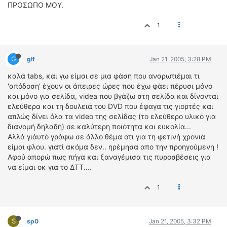
ΠΡΟΣΩΠΟ ΜΟΥ.
1
G
glf
Jan 21, 2005, 3:28 PM
καλά tabs, και γω είμαι σε μια φάση που αναρωτιέμαι τι
'απόδοση' έχουν οι άπειρες ώρες που έχω φάει πέρυσι μόνο
και μόνο για σελίδα, videa που βγάζω στη σελίδα και δίνονται
ελεύθερα και τη δουλειά του DVD που έφαγα τις γιορτές και
απλώς δίνει όλα τα video της σελίδας (το ελεύθερο υλικό για
διανομή δηλαδή) σε καλύτερη ποιότητα και ευκολία...
Αλλά γιάυτό γράφω σε άλλο θέμα οτι για τη φετινή χρονιά
είμαι φλου. γιατί ακόμα δεν.. ηρέμησα απο την προηγούμενη !
Αφού απορώ πως πήγα και ξαναγέμισα τις πυροσβέσεις για
να είμαι οκ για το ΔΤΤ....
1
S
sp0
Jan 21, 2005, 3:32 PM