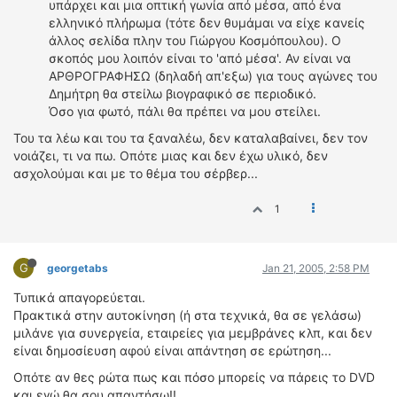
υπάρχει και μια οπτική γωνία από μέσα, από ένα
ελληνικό πλήρωμα (τότε δεν θυμάμαι να είχε κανείς
άλλος σελίδα πλην του Γιώργου Κοσμόπουλου). Ο
σκοπός μου λοιπόν είναι το 'από μέσα'. Αν είναι να
ΑΡΘΡΟΓΡΑΦΗΣΩ (δηλαδή απ'εξω) για τους αγώνες του
Δημήτρη θα στείλω βιογραφικό σε περιοδικό.
Όσο για φωτό, πάλι θα πρέπει να μου στείλει.
Του τα λέω και του τα ξαναλέω, δεν καταλαβαίνει, δεν τον
νοιάζει, τι να πω. Οπότε μιας και δεν έχω υλικό, δεν
ασχολούμαι και με το θέμα του σέρβερ...
1
G
georgetabs
Jan 21, 2005, 2:58 PM
Τυπικά απαγορεύεται.
Πρακτικά στην αυτοκίνηση (ή στα τεχνικά, θα σε γελάσω)
μιλάνε για συνεργεία, εταιρείες για μεμβράνες κλπ, και δεν
είναι δημοσίευση αφού είναι απάντηση σε ερώτηση...
Οπότε αν θες ρώτα πως και πόσο μπορείς να πάρεις το DVD
και εγώ θα σου απαντήσω!!