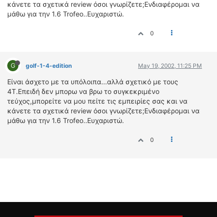
ΟΔΟΙΠΟΡΙΚΑ
κάνετε τα σχετικά review όσοι γνωρίζετε;Ενδιαφέρομαι να
μάθω για την 1.6 Trofeo..Ευχαριστώ.
VIDEO
0
4TTV
ΝΕΑ ΜΟΝΤΕΛΑ
ΑΓΩΝΕΣ
G
golf-1-4-edition
May 19, 2002, 11:25 PM
CANDID CAMERA
Είναι άσχετο με τα υπόλοιπα...αλλά σχετικό με τους
4Τ.Επειδή δεν μπορω να βρω το συγκεκριμένο
ΤΕΧΝΟΛΟΓΙΑ
τεύχος,μπορείτε να μου πείτε τις εμπειρίες σας και να
ΕΙΔΗΣΕΙΣ – ΠΑΡΟΥΣΙΑΣΕΙΣ
κάνετε τα σχετικά review όσοι γνωρίζετε;Ενδιαφέρομαι να
μάθω για την 1.6 Trofeo..Ευχαριστώ.
ΛΕΞΙΚΟ
0
ΠΕΡΙΒΑΛΛΟΝ
ΔΟΚΙΜΕΣ – ΠΑΡΟΥΣΙΑΣΕΙΣ
ΕΙΔΗΣΕΙΣ
ΑΓΩΝΕΣ
FORMULA 1
WRC