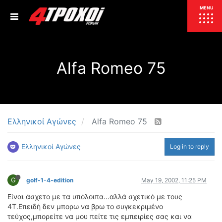
ΕΠΙΚΑΙΡΟΤΗΤΑ
MENU
ΕΛΛΑΔΑ
Alfa Romeo 75
ΚΟΣΜΟΣ
ΤΙΜΕΣ
ΕΚΘΕΣΕΙΣ
ΕΚΔΗΛΩΣΕΙΣ 4Τ
ΣΥΝΕΝΤΕΥΞΕΙΣ
4ΤΡΟΧΟΙ
Ελληνικοί Αγώνες
Alfa Romeo 75
ΔΟΚΙΜΕΣ
Ελληνικοί Αγώνες
Log in to reply
TEST
ΣΥΓΚΡΙΣΗ
ΠΑΡΟΥΣΙΑΣΕΙΣ
ΣΥΓΚΡΙΤΙΚΕΣ ΔΟΚΙΜΕΣ
G
golf-1-4-edition
May 19, 2002, 11:25 PM
ΑΓΩΝΙΣΤΙΚΕΣ ΓΝΩΡΙΜΙΕΣ
Είναι άσχετο με τα υπόλοιπα...αλλά σχετικό με τους
ΔΟΚΙΜΕΣ ΕΛΑΣΤΙΚΩΝ
4Τ.Επειδή δεν μπορω να βρω το συγκεκριμένο
ΕΙΔΙΚΕΣ ΔΙΑΔΡΟΜΕΣ
τεύχος,μπορείτε να μου πείτε τις εμπειρίες σας και να