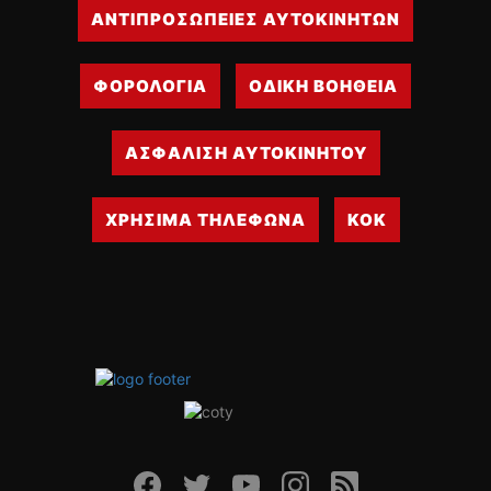
ΑΝΤΙΠΡΟΣΩΠΕΙΕΣ ΑΥΤΟΚΙΝΗΤΩΝ
ΔΙΕΘΝΕΙΣ ΑΓΩΝΕΣ
ΕΛΛΗΝΙΚΟΙ ΑΓΩΝΕΣ
ΦΟΡΟΛΟΓΙΑ
ΟΔΙΚΗ ΒΟΗΘΕΙΑ
ΤΙΜΕΣ
4T CLASSIC
ΑΣΦΑΛΙΣΗ ΑΥΤΟΚΙΝΗΤΟΥ
ΜΟΝΤΕΛΑ
ΚΑΤΑΣΚΕΥΑΣΤΕΣ
ΧΡΗΣΙΜΑ ΤΗΛΕΦΩΝΑ
ΚΟΚ
ΠΡΟΣΩΠΙΚΟΤΗΤΕΣ
ΑΓΩΝΙΣΤΙΚΑ ΑΥΤΟΚΙΝΗΤΑ
ΑΓΩΝΕΣ/ΔΙΟΡΓΑΝΩΣΕΙΣ
ΑΓΟΡΑ
ΠΩΛΗΣΕΙΣ
ΠΡΟΣΦΟΡΕΣ
ΜΕΤΑΧΕΙΡΙΣΜΕΝΑ
2ΤΡΟΧΟΙ