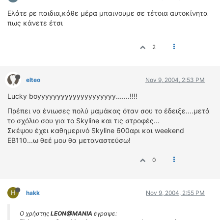
Ελάτε ρε παιδια,κάθε μέρα μπαινουμε σε τέτοια αυτοκίνητα
πως κάνετε έτσι
2
elteo
Nov 9, 2004, 2:53 PM
Lucky boyyyyyyyyyyyyyyyyyyyy.......!!!!
Πρέπει να ένιωσες πολύ μαμάκας όταν σου το έδειξε....μετά
το σχόλιο σου για το Skyline και τις στροφές...
Σκέψου έχει καθημερινό Skyline 600αρι και weekend
ΕΒ110...ω θεέ μου θα μεταναστεύσω!
0
H
hakk
Nov 9, 2004, 2:55 PM
Ο χρήστης
LEON@MANIA
έγραψε: