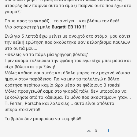
ΟΔΗΓΟΥΜΕ
στροφές δεν παίρνω αυτό το αμάξι παίρνω αυτό που έχω στο
ΕΠΙΚΑΙΡΟΤΗΤΑ
γκαράζ.'
ΑΓΩΝΕΣ
Πάμε προς το γκαράζ... το ανοίγει... και βλέπω την θεά!
Μια αστραφτερή μπλε
CLASSIC
Bugatti EB 110!!!
Ενώ για 5 λεπτά έχω μείνει με ανοιχτό στο στόμα, μου κάνει
ΑΡΧΕΙΟ ΤΕΥΧΩΝ
την θεϊκή ερώτηση που ακούστηκε σαν κελάηδισμα πουλιών
στα αυτιά μου...
-'Θέλεις να το πάμε μία γρήγορη βόλτα;;'
Πριν ακόμα τελειώσει την φράση του εγώ είχα μπει μέσα και
είχα βάλει και την ζώνη!
Μόλις κάθισε και αυτός και έβαλε μπρος την μηχανή νόμισα
ήμουν στον παράδεισο! Για να μην τα πολυλογώ η βόλτα
κράτησε περίπου καμία ώρα μέσα σε φιδίσιους Β-roads!
Μόλις προσγειωθήκαμε στο γκαράζ πάλι, δεν μπορούσα να
ξεκολλήσω από το κάθισμα. Το μόνο που σκεφτόμουν ήταν...
Τι Ferrari, Porsche και λαλακίες... αυτό είναι απόλυτο
υπεραυτοκίνητο!!!
Το βράδυ δεν μπορούσα να κοιμηθώ!!
0