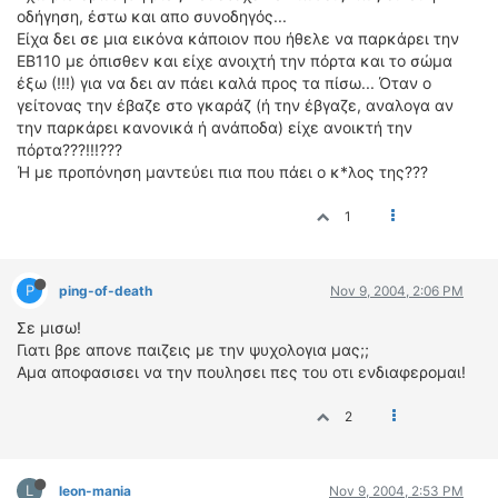
οδήγηση, έστω και απο συνοδηγός...
Είχα δει σε μια εικόνα κάποιον που ήθελε να παρκάρει την
EB110 με όπισθεν και είχε ανοιχτή την πόρτα και το σώμα
έξω (!!!) για να δει αν πάει καλά προς τα πίσω... Όταν ο
γείτονας την έβαζε στο γκαράζ (ή την έβγαζε, αναλογα αν
την παρκάρει κανονικά ή ανάποδα) είχε ανοικτή την
πόρτα???!!!???
Ή με προπόνηση μαντεύει πια που πάει ο κ*λος της???
1
P
ping-of-death
Nov 9, 2004, 2:06 PM
Σε μισω!
Γιατι βρε απονε παιζεις με την ψυχολογια μας;;
Αμα αποφασισει να την πουλησει πες του οτι ενδιαφερομαι!
2
L
leon-mania
Nov 9, 2004, 2:53 PM