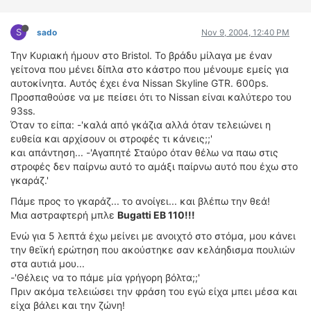
S
sado
Nov 9, 2004, 12:40 PM
Την Κυριακή ήμουν στο Bristol. Το βράδυ μίλαγα με έναν
γείτονα που μένει δίπλα στο κάστρο που μένουμε εμείς για
αυτοκίνητα. Αυτός έχει ένα Nissan Skyline GTR. 600ps.
Προσπαθούσε να με πείσει ότι το Nissan είναι καλύτερο του
93ss.
Όταν το είπα: -'καλά από γκάζια αλλά όταν τελειώνει η
ευθεία και αρχίσουν οι στροφές τι κάνεις;;'
και απάντηση... -'Αγαπητέ Σταύρο όταν θέλω να παω στις
στροφές δεν παίρνω αυτό το αμάξι παίρνω αυτό που έχω στο
γκαράζ.'
Πάμε προς το γκαράζ... το ανοίγει... και βλέπω την θεά!
Μια αστραφτερή μπλε
Bugatti EB 110!!!
Ενώ για 5 λεπτά έχω μείνει με ανοιχτό στο στόμα, μου κάνει
την θεϊκή ερώτηση που ακούστηκε σαν κελάηδισμα πουλιών
στα αυτιά μου...
-'Θέλεις να το πάμε μία γρήγορη βόλτα;;'
Πριν ακόμα τελειώσει την φράση του εγώ είχα μπει μέσα και
είχα βάλει και την ζώνη!