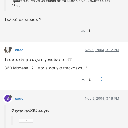
Προσπαθούσε να με πείσει ότι το Nissan είναι καλύτερο του
93ss.
Τελικά σε έπεισε ?
1
elteo
Nov 9, 2004, 3:12 PM
Τι αυτοκίνητο έχει η γυναίκα του??
360 Μοdena...? ...πάνε και για trackdays...?
2
S
sado
Nov 9, 2004, 3:16 PM
Ο χρήστης
IKE
έγραψε: