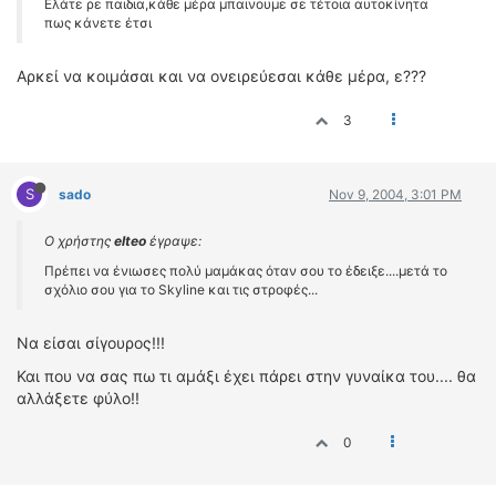
Ελάτε ρε παιδια,κάθε μέρα μπαινουμε σε τέτοια αυτοκίνητα
πως κάνετε έτσι
Αρκεί να κοιμάσαι και να ονειρεύεσαι κάθε μέρα, ε???
3
S
sado
Nov 9, 2004, 3:01 PM
Ο χρήστης
elteo
έγραψε:
Πρέπει να ένιωσες πολύ μαμάκας όταν σου το έδειξε....μετά το
σχόλιο σου για το Skyline και τις στροφές...
Να είσαι σίγουρος!!!
Και που να σας πω τι αμάξι έχει πάρει στην γυναίκα του.... θα
αλλάξετε φύλο!!
0