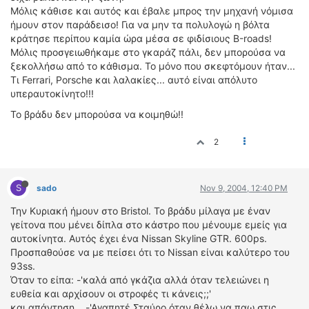
Μόλις κάθισε και αυτός και έβαλε μπρος την μηχανή νόμισα
ΔΙΕΘΝΕΙΣ ΑΓΩΝΕΣ
ήμουν στον παράδεισο! Για να μην τα πολυλογώ η βόλτα
ΕΛΛΗΝΙΚΟΙ ΑΓΩΝΕΣ
κράτησε περίπου καμία ώρα μέσα σε φιδίσιους Β-roads!
Μόλις προσγειωθήκαμε στο γκαράζ πάλι, δεν μπορούσα να
ΤΙΜΕΣ
ξεκολλήσω από το κάθισμα. Το μόνο που σκεφτόμουν ήταν...
Τι Ferrari, Porsche και λαλακίες... αυτό είναι απόλυτο
υπεραυτοκίνητο!!!
4T CLASSIC
ΜΟΝΤΕΛΑ
Το βράδυ δεν μπορούσα να κοιμηθώ!!
ΚΑΤΑΣΚΕΥΑΣΤΕΣ
2
ΠΡΟΣΩΠΙΚΟΤΗΤΕΣ
ΑΓΩΝΙΣΤΙΚΑ ΑΥΤΟΚΙΝΗΤΑ
ΑΓΩΝΕΣ/ΔΙΟΡΓΑΝΩΣΕΙΣ
S
sado
Nov 9, 2004, 12:40 PM
Την Κυριακή ήμουν στο Bristol. Το βράδυ μίλαγα με έναν
ΑΓΟΡΑ
γείτονα που μένει δίπλα στο κάστρο που μένουμε εμείς για
ΠΩΛΗΣΕΙΣ
αυτοκίνητα. Αυτός έχει ένα Nissan Skyline GTR. 600ps.
ΠΡΟΣΦΟΡΕΣ
Προσπαθούσε να με πείσει ότι το Nissan είναι καλύτερο του
93ss.
ΜΕΤΑΧΕΙΡΙΣΜΕΝΑ
Όταν το είπα: -'καλά από γκάζια αλλά όταν τελειώνει η
ευθεία και αρχίσουν οι στροφές τι κάνεις;;'
2ΤΡΟΧΟΙ
και απάντηση... -'Αγαπητέ Σταύρο όταν θέλω να παω στις