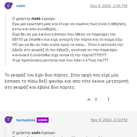
S
sado
Nov 9, 2004, 3:04 PM
Ο χρήστης
Hakk
έγραψε:
Εχω μια ερώτηση μιας και έτυχε να νιωσεις πως είναι η οδήγηση,
έστω και απο συνοδηγός...
Είχα δει σε μια εικόνα κάποιον που ήθελε να παρκάρει την
EB110 με όπισθεν και είχε ανοιχτή την πόρτα και το σώμα έξω
(!!!) για να δει αν πάει καλά προς τα πίσω... Όταν ο γείτονας την
έβαζε στο γκαράζ (ή την έβγαζε, αναλογα αν την παρκάρει
κανονικά ή ανάποδα) είχε ανοικτή την πόρτα???!!!???
Ή με προπόνηση μαντεύει πια που πάει ο κ*λος της???
Το γκαράζ του έχει δυο πόρτες. Στην αρχή που είχε μία,
έσπασε το πίσω δεξί φανάρι και απο τότε έκανε μετατροπή
στο γκαράζ και έβαλε δύο πόρτες.
0
T
Nov 9, 2004, 3:10 PM
techadmin
ADMIN
Ο χρήστης
sado
έγραψε: