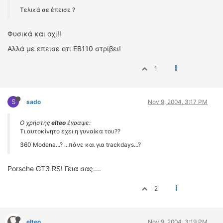
Τελικά σε έπεισε ?
Φυσικά και οχι!!
Αλλά με επεισε οτι EB110 στρίβει!
1
S
sado
Nov 9, 2004, 3:17 PM
Ο χρήστης
elteo
έγραψε:
Τι αυτοκίνητο έχει η γυναίκα του??
360 Μοdena...? ...πάνε και για trackdays...?
Porsche GT3 RS! Γεια σας....
2
elteo
Nov 9, 2004, 3:19 PM