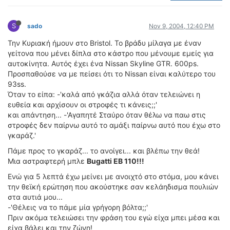
ΟΔΟΙΠΟΡΙΚΑ
S
VIDEO
sado
Nov 9, 2004, 12:40 PM
4TTV
Την Κυριακή ήμουν στο Bristol. Το βράδυ μίλαγα με έναν
γείτονα που μένει δίπλα στο κάστρο που μένουμε εμείς για
ΝΕΑ ΜΟΝΤΕΛΑ
αυτοκίνητα. Αυτός έχει ένα Nissan Skyline GTR. 600ps.
ΑΓΩΝΕΣ
Προσπαθούσε να με πείσει ότι το Nissan είναι καλύτερο του
CANDID CAMERA
93ss.
Όταν το είπα: -'καλά από γκάζια αλλά όταν τελειώνει η
ΤΕΧΝΟΛΟΓΙΑ
ευθεία και αρχίσουν οι στροφές τι κάνεις;;'
και απάντηση... -'Αγαπητέ Σταύρο όταν θέλω να παω στις
ΕΙΔΗΣΕΙΣ – ΠΑΡΟΥΣΙΑΣΕΙΣ
στροφές δεν παίρνω αυτό το αμάξι παίρνω αυτό που έχω στο
ΛΕΞΙΚΟ
γκαράζ.'
Πάμε προς το γκαράζ... το ανοίγει... και βλέπω την θεά!
ΠΕΡΙΒΑΛΛΟΝ
Μια αστραφτερή μπλε
Bugatti EB 110!!!
ΔΟΚΙΜΕΣ – ΠΑΡΟΥΣΙΑΣΕΙΣ
Ενώ για 5 λεπτά έχω μείνει με ανοιχτό στο στόμα, μου κάνει
ΕΙΔΗΣΕΙΣ
την θεϊκή ερώτηση που ακούστηκε σαν κελάηδισμα πουλιών
στα αυτιά μου...
ΑΓΩΝΕΣ
-'Θέλεις να το πάμε μία γρήγορη βόλτα;;'
FORMULA 1
Πριν ακόμα τελειώσει την φράση του εγώ είχα μπει μέσα και
είχα βάλει και την ζώνη!
WRC