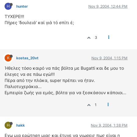
H
hunter
Nov 9, 2004, 12:44 PM
ΤΥΧΕΡΕ!!!
Πήρες 'δουλειά' καί γιά τό σπίτι έ;
3
K
kostas_20vt
Nov 9, 2004, 1:15 PM
Ήθελες τόσο καιρό να πάς βόλτα με Bugatti και δε μου το
έλεγες να σε πάω εγώ!!!
Πέρα από την πλάκα, super πρέπει να ήταν.
Παλιοτυχεράκια...
Εμπειρία ζωής για εμάς, βόλτα για να ξεσκάσουν κάποιοι...
1
H
hakk
Nov 9, 2004, 1:38 PM
Εχω μια ερώτηση μιας και έτυχε να νιωσεις πως είναι η