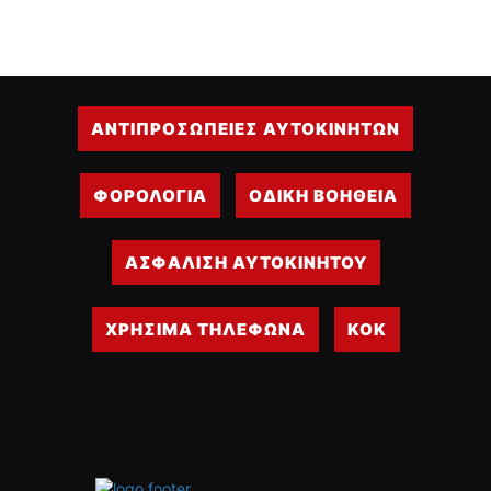
ΔΙΕΘΝΕΙΣ ΑΓΩΝΕΣ
ΕΛΛΗΝΙΚΟΙ ΑΓΩΝΕΣ
ΤΙΜΕΣ
ΑΝΤΙΠΡΟΣΩΠΕΙΕΣ ΑΥΤΟΚΙΝΗΤΩΝ
4T CLASSIC
ΜΟΝΤΕΛΑ
ΦΟΡΟΛΟΓΙΑ
ΟΔΙΚΗ ΒΟΗΘΕΙΑ
ΚΑΤΑΣΚΕΥΑΣΤΕΣ
ΠΡΟΣΩΠΙΚΟΤΗΤΕΣ
ΑΣΦΑΛΙΣΗ ΑΥΤΟΚΙΝΗΤΟΥ
ΑΓΩΝΙΣΤΙΚΑ ΑΥΤΟΚΙΝΗΤΑ
ΑΓΩΝΕΣ/ΔΙΟΡΓΑΝΩΣΕΙΣ
ΧΡΗΣΙΜΑ ΤΗΛΕΦΩΝΑ
ΚΟΚ
ΑΓΟΡΑ
ΠΩΛΗΣΕΙΣ
ΠΡΟΣΦΟΡΕΣ
ΜΕΤΑΧΕΙΡΙΣΜΕΝΑ
2ΤΡΟΧΟΙ