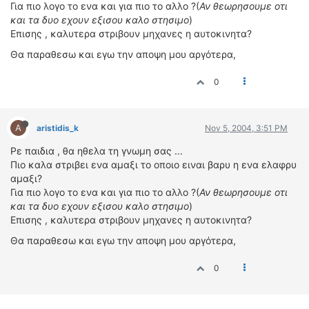
ΟΔΟΙΠΟΡΙΚΑ
Για πιο λογο το ενα και για πιο το αλλο ?(
Αν θεωρησουμε οτι
και τα δυο εχουν εξισου καλο στησιμο
)
Επισης , καλυτερα στριβουν μηχανες η αυτοκινητα?
VIDEO
4TTV
Θα παραθεσω και εγω την αποψη μου αργότερα,
ΝΕΑ ΜΟΝΤΕΛΑ
0
ΑΓΩΝΕΣ
CANDID CAMERA
A
aristidis_k
Nov 5, 2004, 3:51 PM
ΤΕΧΝΟΛΟΓΙΑ
Ρε παιδια , θα ηθελα τη γνωμη σας ...
ΕΙΔΗΣΕΙΣ – ΠΑΡΟΥΣΙΑΣΕΙΣ
Πιο καλα στριβει ενα αμαξι το οποιο ειναι βαρυ η ενα ελαφρυ
ΛΕΞΙΚΟ
αμαξι?
Για πιο λογο το ενα και για πιο το αλλο ?(
Αν θεωρησουμε οτι
ΠΕΡΙΒΑΛΛΟΝ
και τα δυο εχουν εξισου καλο στησιμο
)
Επισης , καλυτερα στριβουν μηχανες η αυτοκινητα?
ΔΟΚΙΜΕΣ – ΠΑΡΟΥΣΙΑΣΕΙΣ
ΕΙΔΗΣΕΙΣ
Θα παραθεσω και εγω την αποψη μου αργότερα,
0
ΑΓΩΝΕΣ
FORMULA 1
WRC