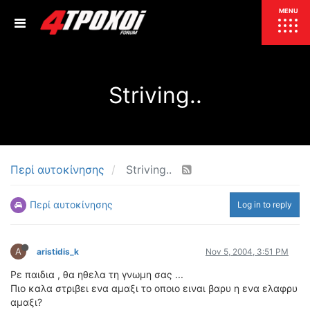
ΕΠΙΚΑΙΡΟΤΗΤΑ
MENU
ΕΛΛΑΔΑ
Striving..
ΚΟΣΜΟΣ
ΤΙΜΕΣ
ΕΚΘΕΣΕΙΣ
ΕΚΔΗΛΩΣΕΙΣ 4Τ
ΣΥΝΕΝΤΕΥΞΕΙΣ
4ΤΡΟΧΟΙ
Περί αυτοκίνησης
Striving..
ΔΟΚΙΜΕΣ
Περί αυτοκίνησης
Log in to reply
TEST
ΣΥΓΚΡΙΣΗ
ΠΑΡΟΥΣΙΑΣΕΙΣ
ΣΥΓΚΡΙΤΙΚΕΣ ΔΟΚΙΜΕΣ
A
aristidis_k
Nov 5, 2004, 3:51 PM
ΑΓΩΝΙΣΤΙΚΕΣ ΓΝΩΡΙΜΙΕΣ
Ρε παιδια , θα ηθελα τη γνωμη σας ...
ΔΟΚΙΜΕΣ ΕΛΑΣΤΙΚΩΝ
Πιο καλα στριβει ενα αμαξι το οποιο ειναι βαρυ η ενα ελαφρυ
ΕΙΔΙΚΕΣ ΔΙΑΔΡΟΜΕΣ
αμαξι?