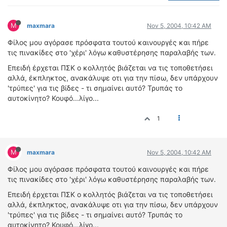
ΟΔΟΙΠΟΡΙΚΑ
M
VIDEO
maxmara
Nov 5, 2004, 10:42 AM
4TTV
Φίλος μου αγόρασε πρόσφατα τουτού καινουργές και πήρε
τις πινακίδες στο 'χέρι' λόγω καθυστέρησης παραλαβής των.
ΝΕΑ ΜΟΝΤΕΛΑ
ΑΓΩΝΕΣ
Επειδή έρχεται ΠΣΚ ο κολλητός βιάζεται να τις τοποθετήσει
αλλά, έκπληκτος, ανακάλυψε οτι για την πίσω, δεν υπάρχουν
CANDID CAMERA
'τρύπες' για τις βίδες - τι σημαίνει αυτό? Τρυπάς το
αυτοκίνητο? Κουφό...λίγο...
ΤΕΧΝΟΛΟΓΙΑ
ΕΙΔΗΣΕΙΣ – ΠΑΡΟΥΣΙΑΣΕΙΣ
1
ΛΕΞΙΚΟ
ΠΕΡΙΒΑΛΛΟΝ
M
maxmara
Nov 5, 2004, 10:42 AM
ΔΟΚΙΜΕΣ – ΠΑΡΟΥΣΙΑΣΕΙΣ
Φίλος μου αγόρασε πρόσφατα τουτού καινουργές και πήρε
ΕΙΔΗΣΕΙΣ
τις πινακίδες στο 'χέρι' λόγω καθυστέρησης παραλαβής των.
Επειδή έρχεται ΠΣΚ ο κολλητός βιάζεται να τις τοποθετήσει
ΑΓΩΝΕΣ
αλλά, έκπληκτος, ανακάλυψε οτι για την πίσω, δεν υπάρχουν
FORMULA 1
'τρύπες' για τις βίδες - τι σημαίνει αυτό? Τρυπάς το
αυτοκίνητο? Κουφό...λίγο...
WRC