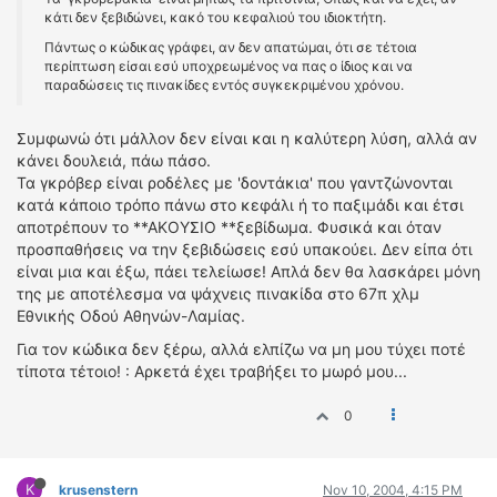
κάτι δεν ξεβιδώνει, κακό του κεφαλιού του ιδιοκτήτη.
Πάντως ο κώδικας γράφει, αν δεν απατώμαι, ότι σε τέτοια
περίπτωση είσαι εσύ υποχρεωμένος να πας ο ίδιος και να
παραδώσεις τις πινακίδες εντός συγκεκριμένου χρόνου.
Συμφωνώ ότι μάλλον δεν είναι και η καλύτερη λύση, αλλά αν
κάνει δουλειά, πάω πάσο.
Τα γκρόβερ είναι ροδέλες με 'δοντάκια' που γαντζώνονται
κατά κάποιο τρόπο πάνω στο κεφάλι ή το παξιμάδι και έτσι
αποτρέπουν το **ΑΚΟΥΣΙΟ **ξεβίδωμα. Φυσικά και όταν
προσπαθήσεις να την ξεβιδώσεις εσύ υπακούει. Δεν είπα ότι
είναι μια και έξω, πάει τελείωσε! Απλά δεν θα λασκάρει μόνη
της με αποτέλεσμα να ψάχνεις πινακίδα στο 67π χλμ
Εθνικής Οδού Αθηνών-Λαμίας.
Για τον κώδικα δεν ξέρω, αλλά ελπίζω να μη μου τύχει ποτέ
τίποτα τέτοιο! : Αρκετά έχει τραβήξει το μωρό μου...
0
K
krusenstern
Nov 10, 2004, 4:15 PM