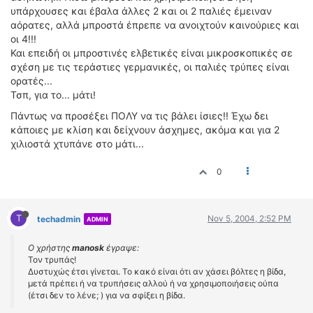
υπάρχουσες και έβαλα άλλες 2 και οι 2 παλιές έμειναν
αόρατες, αλλά μπροστά έπρεπε να ανοιχτούν καινούριες και
οι 4!!!
Και επειδή οι μπροστινές ελβετικές είναι μικροσκοπικές σε
σχέση με τις τεράστιες γερμανικές, οι παλιές τρύπες είναι
ορατές...
Τσπ, για το... μάτι!
Πάντως να προσέξει ΠΟΛΥ να τις βάλει ίσιες!! Έχω δει
κάποιες με κλίση και δείχνουν άσχημες, ακόμα και για 2
χιλιοστά χτυπάνε στο μάτι...
0
T
Nov 5, 2004, 2:52 PM
techadmin
ADMIN
Ο χρήστης
manosk
έγραψε:
Τον τρυπάς!
Δυστυχώς έτσι γίνεται. Το κακό είναι ότι αν χάσει βόλτες η βίδα,
μετά πρέπει ή να τρυπήσεις αλλού ή να χρησιμοποιήσεις ούπα
(έτσι δεν το λένε; ) για να σφίξει η βίδα.