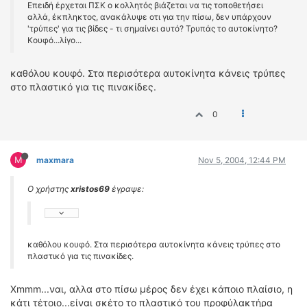
Επειδή έρχεται ΠΣΚ ο κολλητός βιάζεται να τις τοποθετήσει
ΟΔΗΓΟΥΜΕ
αλλά, έκπληκτος, ανακάλυψε οτι για την πίσω, δεν υπάρχουν
ΕΠΙΚΑΙΡΟΤΗΤΑ
'τρύπες' για τις βίδες - τι σημαίνει αυτό? Τρυπάς το αυτοκίνητο?
Κουφό...λίγο...
ΑΓΩΝΕΣ
CLASSIC
καθόλου κουφό. Στα περισότερα αυτοκίνητα κάνεις τρύπες
στο πλαστικό για τις πινακίδες.
ΑΡΧΕΙΟ ΤΕΥΧΩΝ
0
M
maxmara
Nov 5, 2004, 12:44 PM
Ο χρήστης
xristos69
έγραψε:
καθόλου κουφό. Στα περισότερα αυτοκίνητα κάνεις τρύπες στο
πλαστικό για τις πινακίδες.
Xmmm...ναι, αλλα στο πίσω μέρος δεν έχει κάποιο πλαίσιο, η
κάτι τέτοιο...είναι σκέτο το πλαστικό του προφύλακτήρα