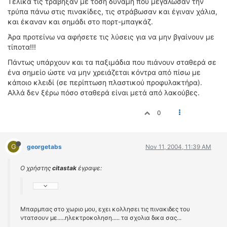
Τελικά τις τράβηξαν με τόση δύναμη που μεγάλωσαν την
τρύπα πάνω στις πινακίδες, τις στράβωσαν και έγιναν χάλια,
και έκαναν και σημάδι στο πορτ-μπαγκάζ.
Άρα προτείνω να αφήσετε τις λύσεις για να μην βγαίνουν με
τίποτα!!!
Πάντως υπάρχουν και τα παξιμάδια που πιάνουν σταθερά σε
ένα σημείο ώστε να μην χρειάζεται κόντρα από πίσω με
κάποιο κλειδί (σε περίπτωση πλαστικού προφυλακτήρα).
Αλλά δεν ξέρω πόσο σταθερά είναι μετά από λακούβες.
0
G
georgetabs
Nov 11, 2004, 11:39 AM
Ο χρήστης
citastak
έγραψε:
Μπαρμπας στο χωριο μου, εχει κολλησει τις πινακιδες του
ντατσουν με.....ηλεκτροκοληση..... τα σχολια δικα σας...