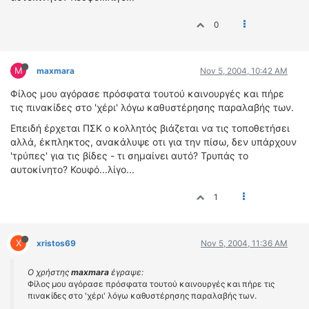
ΔΙΕΘΝΕΙΣ ΑΓΩΝΕΣ
0
ΕΛΛΗΝΙΚΟΙ ΑΓΩΝΕΣ
ΤΙΜΕΣ
M
maxmara
Nov 5, 2004, 10:42 AM
Φίλος μου αγόρασε πρόσφατα τουτού καινουργές και πήρε
4T CLASSIC
τις πινακίδες στο 'χέρι' λόγω καθυστέρησης παραλαβής των.
ΜΟΝΤΕΛΑ
Επειδή έρχεται ΠΣΚ ο κολλητός βιάζεται να τις τοποθετήσει
ΚΑΤΑΣΚΕΥΑΣΤΕΣ
αλλά, έκπληκτος, ανακάλυψε οτι για την πίσω, δεν υπάρχουν
ΠΡΟΣΩΠΙΚΟΤΗΤΕΣ
'τρύπες' για τις βίδες - τι σημαίνει αυτό? Τρυπάς το
ΑΓΩΝΙΣΤΙΚΑ ΑΥΤΟΚΙΝΗΤΑ
αυτοκίνητο? Κουφό...λίγο...
ΑΓΩΝΕΣ/ΔΙΟΡΓΑΝΩΣΕΙΣ
1
ΑΓΟΡΑ
ΠΩΛΗΣΕΙΣ
X
xristos69
Nov 5, 2004, 11:36 AM
ΠΡΟΣΦΟΡΕΣ
ΜΕΤΑΧΕΙΡΙΣΜΕΝΑ
Ο χρήστης
maxmara
έγραψε:
Φίλος μου αγόρασε πρόσφατα τουτού καινουργές και πήρε τις
πινακίδες στο 'χέρι' λόγω καθυστέρησης παραλαβής των.
2ΤΡΟΧΟΙ