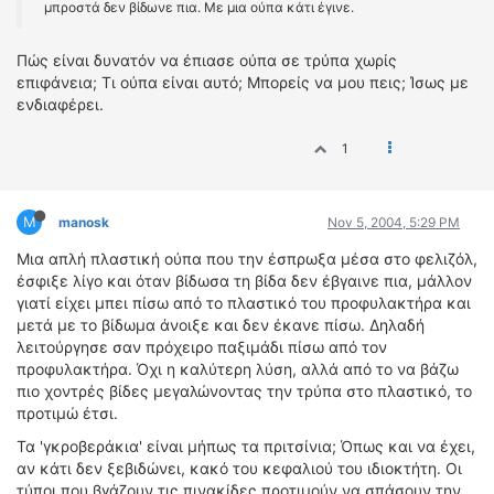
μπροστά δεν βίδωνε πια. Με μια ούπα κάτι έγινε.
Πώς είναι δυνατόν να έπιασε ούπα σε τρύπα χωρίς
επιφάνεια; Τι ούπα είναι αυτό; Μπορείς να μου πεις; Ίσως με
ενδιαφέρει.
1
M
manosk
Nov 5, 2004, 5:29 PM
Μια απλή πλαστική ούπα που την έσπρωξα μέσα στο φελιζόλ,
έσφιξε λίγο και όταν βίδωσα τη βίδα δεν έβγαινε πια, μάλλον
γιατί είχει μπει πίσω από το πλαστικό του προφυλακτήρα και
μετά με το βίδωμα άνοιξε και δεν έκανε πίσω. Δηλαδή
λειτούργησε σαν πρόχειρο παξιμάδι πίσω από τον
προφυλακτήρα. Όχι η καλύτερη λύση, αλλά από το να βάζω
πιο χοντρές βίδες μεγαλώνοντας την τρύπα στο πλαστικό, το
προτιμώ έτσι.
Τα 'γκροβεράκια' είναι μήπως τα πριτσίνια; Όπως και να έχει,
αν κάτι δεν ξεβιδώνει, κακό του κεφαλιού του ιδιοκτήτη. Οι
τύποι που βγάζουν τις πινακίδες προτιμούν να σπάσουν την