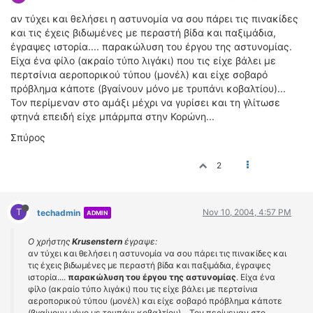
αν τύχει και θελήσει η αστυνομία να σου πάρει τις πινακίδες
και τις έχεις βιδωμένες με περαστή βίδα και παξιμάδια,
έγραψες ιστορία.... παρακώλυση του έργου της αστυνομίας.
Είχα ένα φίλο (ακραίο τύπο λιγάκι) που τις είχε βάλει με
περτσίνια αεροπορικού τύπου (μονέλ) και είχε σοβαρό
πρόβλημα κάποτε (βγαίνουν μόνο με τρυπάνι κοβαλτίου)...
Τον περίμεναν στο αμάξι μέχρι να γυρίσει και τη γλίτωσε
φτηνά επειδή είχε μπάρμπα στην Κορώνη...
Σπύρος
2
T
Nov 10, 2004, 4:57 PM
techadmin
ADMIN
Ο χρήστης
Krusenstern
έγραψε:
αν τύχει και θελήσει η αστυνομία να σου πάρει τις πινακίδες και
τις έχεις βιδωμένες με περαστή βίδα και παξιμάδια, έγραψες
ιστορία....
παρακώλυση του έργου της αστυνομίας
. Είχα ένα
φίλο (ακραίο τύπο λιγάκι) που τις είχε βάλει με περτσίνια
αεροπορικού τύπου (μονέλ) και είχε σοβαρό πρόβλημα κάποτε
(βγαίνουν μόνο με τρυπάνι κοβαλτίου)... Τον περίμεναν στο