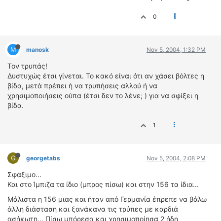
0
M
manosk
Nov 5, 2004, 1:32 PM
Τον τρυπάς!
Δυστυχώς έτσι γίνεται. Το κακό είναι ότι αν χάσει βόλτες η
βίδα, μετά πρέπει ή να τρυπήσεις αλλού ή να
χρησιμοποιήσεις ούπα (έτσι δεν το λένε; ) για να σφίξει η
βίδα.
1
G
georgetabs
Nov 5, 2004, 2:08 PM
Σφάξιμο...
Και στο Ίμπιζα τα ίδιο (μπρος πίσω) και στην 156 τα ίδια...
Μάλιστα η 156 μιας και ήταν από Γερμανία έπρεπε να βάλω
άλλη διάσταση και ξανάκανα τις τρύπες με καρδιά
ασήκωτη... Πίσω μπόρεσα και χρησιμοποίησα 2 ήδη