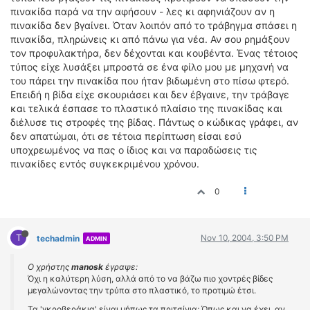
πινακίδα παρά να την αφήσουν - λες κι αφηνιάζουν αν η
πινακίδα δεν βγαίνει. Όταν λοιπόν από το τράβηγμα σπάσει η
πινακίδα, πληρώνεις κι από πάνω για νέα. Αν σου ρημάξουν
τον προφυλακτήρα, δεν δέχονται και κουβέντα. Ένας τέτοιος
τύπος είχε λυσάξει μπροστά σε ένα φίλο μου με μηχανή να
του πάρει την πινακίδα που ήταν βιδωμένη στο πίσω φτερό.
Επειδή η βίδα είχε σκουριάσει και δεν έβγαινε, την τράβαγε
και τελικά έσπασε το πλαστικό πλαίσιο της πινακίδας και
διέλυσε τις στροφές της βίδας. Πάντως ο κώδικας γράφει, αν
δεν απατώμαι, ότι σε τέτοια περίπτωση είσαι εσύ
υποχρεωμένος να πας ο ίδιος και να παραδώσεις τις
πινακίδες εντός συγκεκριμένου χρόνου.
0
T
Nov 10, 2004, 3:50 PM
techadmin
ADMIN
Ο χρήστης
manosk
έγραψε:
Όχι η καλύτερη λύση, αλλά από το να βάζω πιο χοντρές βίδες
μεγαλώνοντας την τρύπα στο πλαστικό, το προτιμώ έτσι.
Τα 'γκροβεράκια' είναι μήπως τα πριτσίνια; Όπως και να έχει, αν