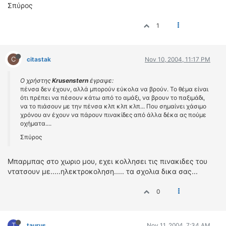
Σπύρος
1
C
citastak
Nov 10, 2004, 11:17 PM
Ο χρήστης
Krusenstern
έγραψε:
πένσα δεν έχουν, αλλά μπορούν εύκολα να βρούν. Το θέμα είναι
ότι πρέπει να πέσουν κάτω από το αμάξι, να βρουν το παξιμάδι,
να το πιάσουν με την πένσα κλπ κλπ κλπ... Που σημαίνει χάσιμο
χρόνου αν έχουν να πάρουν πινακίδες από άλλα δέκα ας πούμε
οχήματα....
Σπύρος
Μπαρμπας στο χωριο μου, εχει κολλησει τις πινακιδες του
ντατσουν με.....ηλεκτροκοληση..... τα σχολια δικα σας...
0
T
taurus
Nov 11, 2004, 7:34 AM