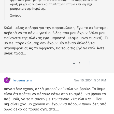
αμάξι μέχρι να γυρίσει και τη γλίτωσε φτηνά επειδή είχε
μπάρμπα στην Κορώνη...
Σπύρος
Καλά, μιλάς σοβαρά για την παρακώλυση; Εγώ το σκέφτομαι
σοβαρά να το κάνω, γιατί οι βίδες που μου έχουν βάλει μου
φαίνονται της πλάκας (για μπροστά μιλάμε μόνο φυσικά). Τι
θα πει παρακώλυση; Δεν έχουν μία πένσα δηλαδή τα
στρουμφάκια; Ας το αφήσουν, θα τους τις βγάλω εγώ. Άντε
μωρέ τώρα...
1
K
krusenstern
Nov 10, 2004, 5:04 PM
πένσα δεν έχουν, αλλά μπορούν εύκολα να βρούν. Το θέμα
είναι ότι πρέπει να πέσουν κάτω από το αμάξι, να βρουν το
παξιμάδι, να το πιάσουν με την πένσα κλπ κλπ κλπ... Που
σημαίνει χάσιμο χρόνου αν έχουν να πάρουν πινακίδες από
άλλα δέκα ας πούμε οχήματα....