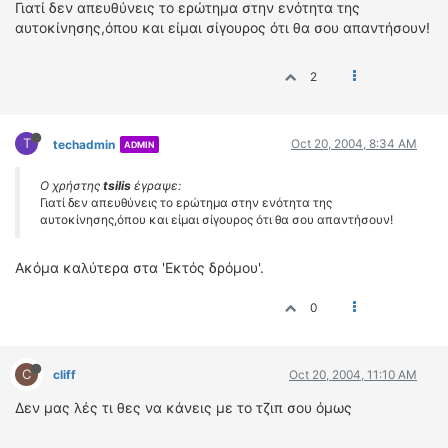
Γιατί δεν απευθύνεις το ερώτημα στην ενότητα της
ΔΙΕΘΝΕΙΣ ΑΓΩΝΕΣ
αυτοκίνησης,όπου και είμαι σίγουρος ότι θα σου απαντήσουν!
ΕΛΛΗΝΙΚΟΙ ΑΓΩΝΕΣ
2
ΤΙΜΕΣ
4T CLASSIC
T
Oct 20, 2004, 8:34 AM
techadmin
ADMIN
ΜΟΝΤΕΛΑ
Ο χρήστης
tsilis
έγραψε:
ΚΑΤΑΣΚΕΥΑΣΤΕΣ
Γιατί δεν απευθύνεις το ερώτημα στην ενότητα της
ΠΡΟΣΩΠΙΚΟΤΗΤΕΣ
αυτοκίνησης,όπου και είμαι σίγουρος ότι θα σου απαντήσουν!
ΑΓΩΝΙΣΤΙΚΑ ΑΥΤΟΚΙΝΗΤΑ
ΑΓΩΝΕΣ/ΔΙΟΡΓΑΝΩΣΕΙΣ
Ακόμα καλύτερα στα 'Εκτός δρόμου'.
0
ΑΓΟΡΑ
ΠΩΛΗΣΕΙΣ
ΠΡΟΣΦΟΡΕΣ
C
cliff
Oct 20, 2004, 11:10 AM
ΜΕΤΑΧΕΙΡΙΣΜΕΝΑ
Δεν μας λές τι θες να κάνεις με το τζιπ σου όμως
2ΤΡΟΧΟΙ