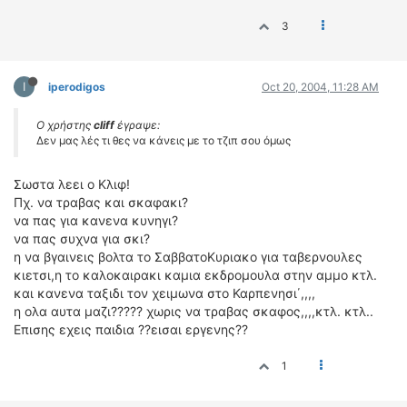
ΟΔΗΓΟΥΜΕ
3
ΕΠΙΚΑΙΡΟΤΗΤΑ
ΑΓΩΝΕΣ
CLASSIC
I
iperodigos
Oct 20, 2004, 11:28 AM
ΑΡΧΕΙΟ ΤΕΥΧΩΝ
Ο χρήστης
cliff
έγραψε:
Δεν μας λές τι θες να κάνεις με το τζιπ σου όμως
Σωστα λεει ο Κλιφ!
Πχ. να τραβας και σκαφακι?
να πας για κανενα κυνηγι?
να πας συχνα για σκι?
η να βγαινεις βολτα το ΣαββατοΚυριακο για ταβερνουλες
κιετσι,η το καλοκαιρακι καμια εκδρομουλα στην αμμο κτλ.
και κανενα ταξιδι τον χειμωνα στο Καρπενησι΄,,,,
η ολα αυτα μαζι????? χωρις να τραβας σκαφος,,,,κτλ. κτλ..
Επισης εχεις παιδια ??εισαι εργενης??
1