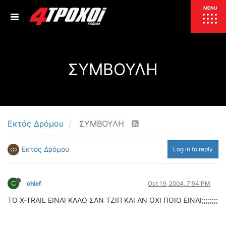
ΕΠΙΚΑΙΡΟΤΗΤΑ
MENU
ΕΛΛΑΔΑ
ΣΥΜΒΟΥΛΗ
ΚΟΣΜΟΣ
ΤΙΜΕΣ
ΕΚΘΕΣΕΙΣ
ΕΚΔΗΛΩΣΕΙΣ 4Τ
ΣΥΝΕΝΤΕΥΞΕΙΣ
4ΤΡΟΧΟΙ
Εκτός Δρόμου
ΣΥΜΒΟΥΛΗ
ΔΟΚΙΜΕΣ
Εκτός Δρόμου
Log in to reply
TEST
ΣΥΓΚΡΙΣΗ
ΠΑΡΟΥΣΙΑΣΕΙΣ
ΣΥΓΚΡΙΤΙΚΕΣ ΔΟΚΙΜΕΣ
C
chief
Oct 19, 2004, 7:54 PM
ΑΓΩΝΙΣΤΙΚΕΣ ΓΝΩΡΙΜΙΕΣ
ΤΟ X-TRAIL ΕΙΝΑΙ ΚΑΛΟ ΣΑΝ ΤΖΙΠ ΚΑΙ ΑΝ ΟΧΙ ΠΟΙΟ ΕΙΝΑΙ;;;;;;;;
ΔΟΚΙΜΕΣ ΕΛΑΣΤΙΚΩΝ
ΕΙΔΙΚΕΣ ΔΙΑΔΡΟΜΕΣ