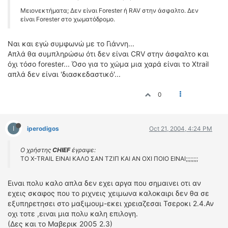
Μειονεκτήματα; Δεν είναι Forester ή RAV στην άσφαλτο. Δεν
είναι Forester στο χωματόδρομο.
Ναι και εγώ συμφωνώ με το Γιάννη...
Απλά θα συμπληρώσω ότι δεν είναι CRV στην άσφαλτο και
όχι τόσο forester... Όσο για το χώμα μια χαρά είναι το Xtrail
απλά δεν είναι 'διασκεδαστικό'...
0
I
iperodigos
Oct 21, 2004, 4:24 PM
Ο χρήστης
CHIEF
έγραψε:
ΤΟ X-TRAIL ΕΙΝΑΙ ΚΑΛΟ ΣΑΝ ΤΖΙΠ ΚΑΙ ΑΝ ΟΧΙ ΠΟΙΟ ΕΙΝΑΙ;;;;;;;;
Ειναι πολυ καλο απλα δεν εχει αργα που σημαινει οτι αν
εχεις σκαφος που το ριχνεις χειμωνα καλοκαιρι δεν θα σε
εξυπηρετησει στο μαξιμουμ-εκει χρειαζεσαι Τσεροκι 2.4.Αν
οχι τοτε ,ειναι μια πολυ καλη επιλογη.
(Δες και το Μαβερικ 2005 2.3)