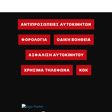
ΔΙΕΘΝΕΙΣ ΑΓΩΝΕΣ
ΕΛΛΗΝΙΚΟΙ ΑΓΩΝΕΣ
ΤΙΜΕΣ
ΑΝΤΙΠΡΟΣΩΠΕΙΕΣ ΑΥΤΟΚΙΝΗΤΩΝ
4T CLASSIC
ΦΟΡΟΛΟΓΙΑ
ΟΔΙΚΗ ΒΟΗΘΕΙΑ
ΜΟΝΤΕΛΑ
ΚΑΤΑΣΚΕΥΑΣΤΕΣ
ΠΡΟΣΩΠΙΚΟΤΗΤΕΣ
ΑΣΦΑΛΙΣΗ ΑΥΤΟΚΙΝΗΤΟΥ
ΑΓΩΝΙΣΤΙΚΑ ΑΥΤΟΚΙΝΗΤΑ
ΑΓΩΝΕΣ/ΔΙΟΡΓΑΝΩΣΕΙΣ
ΧΡΗΣΙΜΑ ΤΗΛΕΦΩΝΑ
ΚΟΚ
ΑΓΟΡΑ
ΠΩΛΗΣΕΙΣ
ΠΡΟΣΦΟΡΕΣ
ΜΕΤΑΧΕΙΡΙΣΜΕΝΑ
2ΤΡΟΧΟΙ