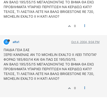
ΟΔΟΙΠΟΡΙΚΑ
ΑΝ ΒΑΛΩ 195/55/15 ΜΕΓΑΛΩΝΟΝΤΑΣ ΤΟ ΒΗΜΑ ΘΑ ΕΧΩ
ΠΡΟBΛHMATA ΥΠΑΡΧΕΙ ΠΕΡΙΠΤΩΣΗ ΝΑ ΚΕΡΔΙΣΩ ΚΑΤΙ?
ΤΕΛΟΣ, ΤΙ ΛΑΣΤΙΧΑ ΛΕΤΕ ΝΑ ΒΑΛΩ BRIGESTONE RE 720,
VIDEO
MICHELIN EXALTO II H KATI AΛΛΟ?
4TTV
ΝΕΑ ΜΟΝΤΕΛΑ
0
ΑΓΩΝΕΣ
CANDID CAMERA
A
alfa1
Oct 4, 2004, 9:04 PM
ΤΕΧΝΟΛΟΓΙΑ
ΠΑΙΔΙΑ ΓΕΙΑ ΣΑΣ
ΕΙΔΗΣΕΙΣ – ΠΑΡΟΥΣΙΑΣΕΙΣ
ΞΕΡΕΙ ΚΑΝΕΝΑΣ ΑΝ ΤΟ MICHELIN EXALTO ΙΙ ΛΕΕΙ ΤΙΠΟΤΑ?
ΦΟΡΑΩ 185/60/14 ΚΑΙ ΘΑ ΠΑΩ ΣΕ 195/50/15.
ΛΕΞΙΚΟ
ΑΝ ΒΑΛΩ 195/55/15 ΜΕΓΑΛΩΝΟΝΤΑΣ ΤΟ ΒΗΜΑ ΘΑ ΕΧΩ
ΠΡΟBΛHMATA ΥΠΑΡΧΕΙ ΠΕΡΙΠΤΩΣΗ ΝΑ ΚΕΡΔΙΣΩ ΚΑΤΙ?
ΠΕΡΙΒΑΛΛΟΝ
ΤΕΛΟΣ, ΤΙ ΛΑΣΤΙΧΑ ΛΕΤΕ ΝΑ ΒΑΛΩ BRIGESTONE RE 720,
ΔΟΚΙΜΕΣ – ΠΑΡΟΥΣΙΑΣΕΙΣ
MICHELIN EXALTO II H KATI AΛΛΟ?
ΕΙΔΗΣΕΙΣ
0
ΑΓΩΝΕΣ
FORMULA 1
WRC