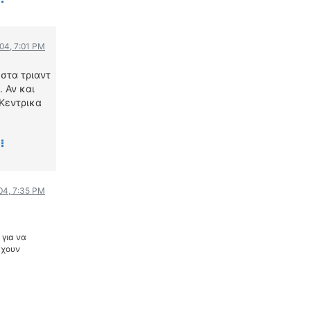
004, 7:01 PM
στα τριαντ
. Αν και
 Κεντρικα
04, 7:35 PM
 για να
εχουν