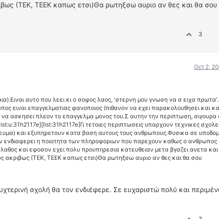
βως (ΤΕΚ, ΤΕΕΚ καπως ετσι)Θα ρωτηξσω αυριο αν θες και θα σου
3
Oct 2, 2
αια).Ειναι αυτο που λεει κι ο σοφος λαος, 'στερνη μου γνωση να σ ειχα πρωτα'.
θρωπος ειναι επαγγελματιας φανοποιος (πιθανον να εχει παρακολουθησει και κ
για να ασκησει πλεον το επαγγελμα μονος του.Σ αυτην την περιπτωση, σιγουρα
list:u:31h2117e][list:31h2117e]Γι τετοιες περιπτωσεις υπαρχουν τεχνικες σχολε
απογευμα) και εξυπηρετουν κατα βαση αυτους τους ανθρωπους.Φυσικα σε υποδομ
ον ενδιαφερει η ποιοτητα των πληροφοριων που παρεχουν καθως ο ανθρωπος 
 λαθος και εφοσον εχει πολυ προυπηρεσια κατευθειαν μετα βγαζει ανετα και
 ακριβως (ΤΕΚ, ΤΕΕΚ καπως ετσι)Θα ρωτηξσω αυριο αν θες και θα σου
 νυχτερινή σχολή θα τον ενδιέφερε. Σε ευχαριστώ πολύ και περιμέ
3