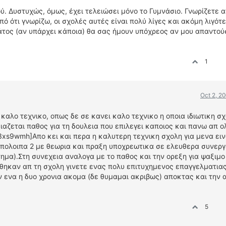
ύ. Δυστυχώς, όμως, έχει τελειώσει μόνο το Γυμνάσιο. Γνωρίζετε 
από ότι γνωρίζω, οι σχολές αυτές είναι πολύ λίγες και ακόμη λιγότ
τος (αν υπάρχει κάποια) θα σας ήμουν υπόχρεος αν μου απαντού
1
Oct 2, 2
 καλο τεχνικο, οπως δε σε κανει καλο τεχνικο η οποια ιδιωτικη σχ
ιαζεται παθος για τη δουλεια που επιλεγει καποιος και πανω απ ο
ist:13xs9wmh]Απο κει και περα η καλυτερη τεχνικη σχολη για μενα ει
υπολοιπα 2 με θεωρια και πραξη υποχρεωτικα σε ελευθερα συνεργε
ημα).Στη συνεχεια αναλογα με το παθος και την ορεξη για ψαξιμο
εθηκαν απ τη σχολη γινετε ενας πολυ επιτυχημενος επαγγελματιας
ν ενα η δυο χρονια ακομα (δε θυμαμαι ακριβως) αποκτας και την 
5