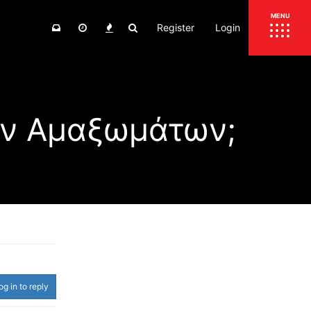
Register
Login
ΕΠΙΚΑΙΡΟΤΗΤΑ
MENU
ΕΛΛΑΔΑ
ΚΟΣΜΟΣ
κών Αμαξωμάτων;
ΤΙΜΕΣ
ΕΚΘΕΣΕΙΣ
ΕΚΔΗΛΩΣΕΙΣ 4Τ
ΣΥΝΕΝΤΕΥΞΕΙΣ
4ΤΡΟΧΟΙ
ΔΟΚΙΜΕΣ
TEST
ΣΥΓΚΡΙΣΗ
ΠΑΡΟΥΣΙΑΣΕΙΣ
ΣΥΓΚΡΙΤΙΚΕΣ ΔΟΚΙΜΕΣ
ΑΓΩΝΙΣΤΙΚΕΣ ΓΝΩΡΙΜΙΕΣ
og in to reply
ΔΟΚΙΜΕΣ ΕΛΑΣΤΙΚΩΝ
ΕΙΔΙΚΕΣ ΔΙΑΔΡΟΜΕΣ