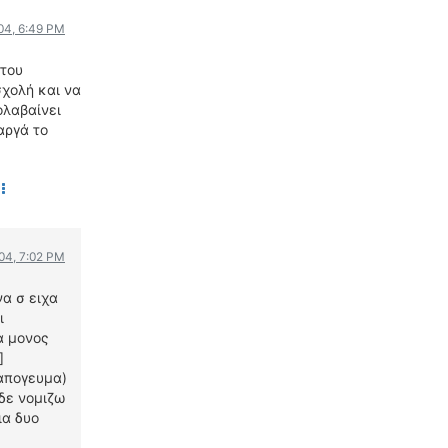
ΟΔΗΓΟΥΜΕ
004, 6:49 PM
ΕΠΙΚΑΙΡΟΤΗΤΑ
 του
ΑΓΩΝΕΣ
σχολή και να
CLASSIC
ολαβαίνει
αργά το
ΑΡΧΕΙΟ ΤΕΥΧΩΝ
004, 7:02 PM
να σ ειχα
ι
α μονος
]
 απογευμα)
δε νομιζω
ια δυο