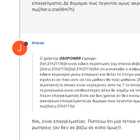
επαγγελματος.Δε θυμαμαι πως λεγονται ομως ακρι
πω[/list:u:zre08m7h]
jimpap
J
Ο χρήστης
G60POWER
έγραψε:
[list:31h2117e]A ειναι ειδικη περιπτωση (οχι σπανια βεβ
[/list:u:31h2117e][list:31h2117e]Απ οτι καταλαβα ο αν
ειδικα σεμιναρια μεσω εταιριων) και θελει το πτυχιο 
σχολη κι αν παει αντι να του μαθουν θα τους μαθαινει [/
(κρατικες) οι οποιες ειναι νυχτερινες (απο τις 7 το 
τεχνογνωσια ειναι υποδεεστερες αλλα δε νομιζω να τ
πλεον επαγγελματιας.Ειναι για δυο χρονια αν δεν κανω
ασκησεως επαγγελματος.Δε θυμαμαι πως λεγονται ομως
πω[/list:u:31h2117e]
Ναι, είναι επαγγελματίας. Πιστέυω ότι μία τέτοια
ρωτήσεις (αν δεν σε βάζω σε κόπο όμως!).