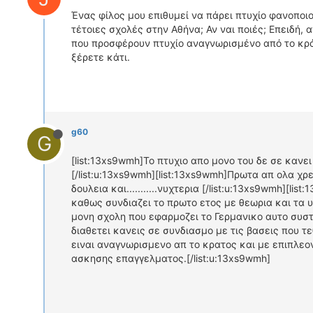
Ένας φίλος μου επιθυμεί να πάρει πτυχίο φανοποιο
τέτοιες σχολές στην Αθήνα; Αν ναι ποιές; Επειδή, 
που προσφέρουν πτυχίο αναγνωρισμένο από το κρά
ξέρετε κάτι.
g60
G
[list:13xs9wmh]Το πτυχιο απο μονο του δε σε κανει
[/list:u:13xs9wmh][list:13xs9wmh]Πρωτα απ ολα χρε
δουλεια και...........νυχτερια [/list:u:13xs9wmh][l
καθως συνδιαζει το πρωτο ετος με θεωρια και τα 
μονη σχολη που εφαρμοζει το Γερμανικο αυτο συστ
διαθετει κανεις σε συνδιασμο με τις βασεις που τ
ειναι αναγνωρισμενο απ το κρατος και με επιπλεο
ασκησης επαγγελματος.[/list:u:13xs9wmh]