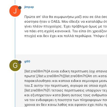
jimpap
J
Πρώτα απ' όλα θα συμφωνήσω μαζί σου σε όλα όσα 
σύστησα ήταν ο ΟΑΕΔ. Μου έδειξε να καταλάβω ότι
γίνει πλέον πτυχιούχος. Έχει πρόβλημα όμως με το
να πάει στη σχολή κανονικά. Του είπα ότι χρειάζο
πτυχίο) και δεν έχει και πολλά περιθώρια. Υπόψιν 
g60
G
[list:zre08m7h]A ειναι ειδικη περιπτωση (οχι σπανι
πρωτα'.[/list:u:zre08m7h][list:zre08m7h]Απ οτι κ
παρακολουθησει και καποια ειδικα σεμιναρια μεσω 
του.Σ αυτην την περιπτωση, σιγουρα σε οποια σχολη
[list:zre08m7h]Γι τετοιες περιπτωσεις υπαρχουν τε
και εξυπηρετουν κατα βαση αυτους τους ανθρωπου
να τον ενδιαφερει η ποιοτητα των πληροφοριων πο
χρονια αν δεν κανω λαθος και εφοσον εχει πολυ 