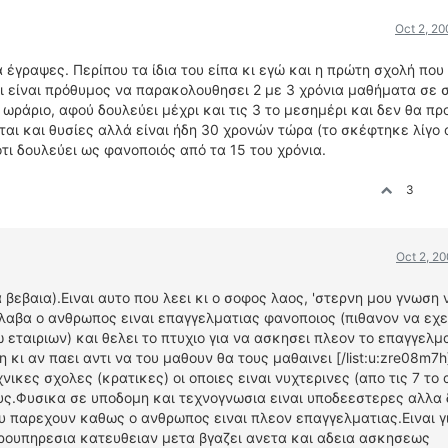
Oct 2, 2
έγραψες. Περίπου τα ίδια του είπα κι εγώ και η πρώτη σχολή που
 είναι πρόθυμος να παρακολουθησει 2 με 3 χρόνια μαθήματα σε 
 ωράριο, αφού δουλεύει μέχρι και τις 3 το μεσημέρι και δεν θα πρ
νται και θυσίες αλλά είναι ήδη 30 χρονών τώρα (το σκέφτηκε λίγο 
ότι δουλεύει ως φανοποιός από τα 15 του χρόνια.
3
Oct 2, 2
α βεβαια).Ειναι αυτο που λεει κι ο σοφος λαος, 'στερνη μου γνωση 
αταλαβα ο ανθρωπος ειναι επαγγελματιας φανοποιος (πιθανον να εχε
εταιριων) και θελει το πτυχιο για να ασκησει πλεον το επαγγελμ
 κι αν παει αντι να του μαθουν θα τους μαθαινει [/list:u:zre08m7h
χνικες σχολες (κρατικες) οι οποιες ειναι νυχτερινες (απο τις 7 το
ς.Φυσικα σε υποδομη και τεχνογνωσια ειναι υποδεεστερες αλλα 
υ παρεχουν καθως ο ανθρωπος ειναι πλεον επαγγελματιας.Ειναι γ
προυπηρεσια κατευθειαν μετα βγαζει ανετα και αδεια ασκησεως