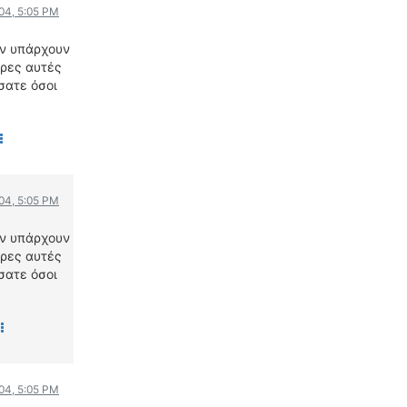
004, 5:05 PM
ΟΔΟΙΠΟΡΙΚΑ
αν υπάρχουν
VIDEO
ερες αυτές
4TTV
σατε όσοι
ΝΕΑ ΜΟΝΤΕΛΑ
ΑΓΩΝΕΣ
CANDID CAMERA
ΤΕΧΝΟΛΟΓΙΑ
004, 5:05 PM
ΕΙΔΗΣΕΙΣ – ΠΑΡΟΥΣΙΑΣΕΙΣ
αν υπάρχουν
ΛΕΞΙΚΟ
ερες αυτές
σατε όσοι
ΠΕΡΙΒΑΛΛΟΝ
ΔΟΚΙΜΕΣ – ΠΑΡΟΥΣΙΑΣΕΙΣ
ΕΙΔΗΣΕΙΣ
ΑΓΩΝΕΣ
004, 5:05 PM
FORMULA 1