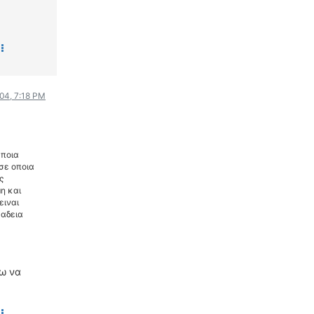
004, 7:18 PM
αποια
 σε οποια
ς
η και
ειναι
 αδεια
νω να