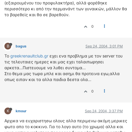
(εξαιρουμένου του προφυλακτήρα), αλλά φορέθηκε
περισσότερο κι από την περμανάντ των γυναικών, μάλλον θα
το βαρεθείς και θα σε βαρεθούν.
0
B
bagus
Sep 24, 2004, 3:01 PM
Το
greekrenaultclub.gr
εχει ενα προβλημα με τον server του
τις τελευταιες ημερες και μας εχει ταλαιπωρησει
αρκετα...Πιστευουμε να λυθει συντομα...
Στο θεμα μας τωρα μπλε και ασημι θα προτεινα εγω,αλλα
οπως ειπαν και τα αλλα παιδια δεστα ολα...
0
K
kmour
Sep 24, 2004, 3:37 PM
Αρχικα να ευχαριστησω ολους αλλα περιμενω ακόμη μερικες
φωτο απο το κοκκινο. Για το λογο αυτο (το χρωμα) αλλα και