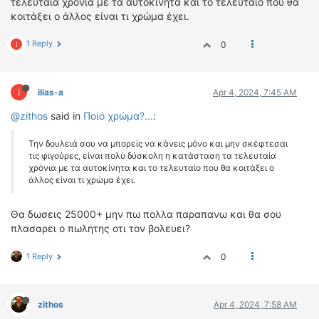
τελευταία χρόνια με τα αυτοκίνητα και το τελευταίο που θα
κοιτάξει ο άλλος είναι τι χρώμα έχει.
1 Reply
0
I
I
ilias-a
Apr 4, 2024, 7:45 AM
@zithos
said in
Ποιό χρώμα?...
:
Την δουλειά σου να μπορείς να κάνεις μόνο και μην σκέφτεσαι
τις φιγούρες, είναι πολύ δύσκολη η κατάσταση τα τελευταία
χρόνια με τα αυτοκίνητα και το τελευταίο που θα κοιτάξει ο
άλλος είναι τι χρώμα έχει.
Θα δωσεις 25000+ μην πω πολλα παραπανω και θα σου
πλασαρει ο πωλητης οτι τον βολευει?
1 Reply
0
zithos
Apr 4, 2024, 7:58 AM