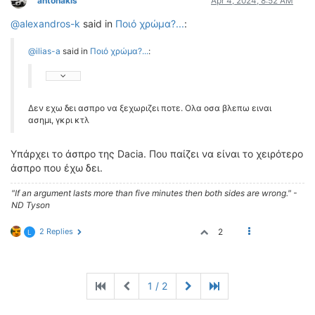
antonakis
Apr 4, 2024, 8:52 AM
@alexandros-k
said in
Ποιό χρώμα?...
:
@ilias-a
said in
Ποιό χρώμα?...
:
Δεν εχω δει ασπρο να ξεχωριζει ποτε. Ολα οσα βλεπω ειναι
ασημι, γκρι κτλ
Υπάρχει το άσπρο της Dacia. Που παίζει να είναι το χειρότερο
άσπρο που έχω δει.
"If an argument lasts more than five minutes then both sides are wrong." -
ND Tyson
2 Replies
2
L
1 / 2