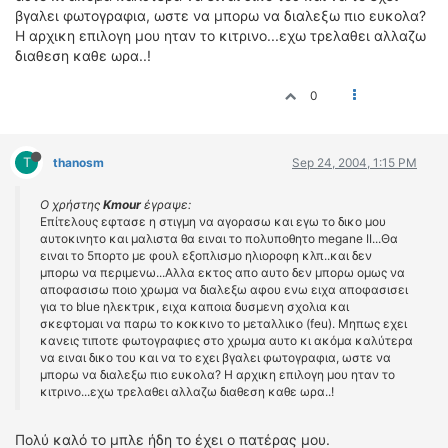
ΟΔΗΓΟΥΜΕ
βγαλει φωτογραφια, ωστε να μπορω να διαλεξω πιο ευκολα?
Η αρχικη επιλογη μου ηταν το κιτρινο...εχω τρελαθει αλλαζω
ΕΠΙΚΑΙΡΟΤΗΤΑ
διαθεση καθε ωρα..!
ΑΓΩΝΕΣ
CLASSIC
0
ΑΡΧΕΙΟ ΤΕΥΧΩΝ
T
thanosm
Sep 24, 2004, 1:15 PM
Ο χρήστης
Kmour
έγραψε:
Επίτελους εφτασε η στιγμη να αγορασω και εγω το δικο μου
αυτοκινητο και μαλιστα θα ειναι το πολυποθητο megane II...Θα
ειναι το 5πορτο με φουλ εξοπλισμο ηλιοροφη κλπ..και δεν
μπορω να περιμενω...Αλλα εκτος απο αυτο δεν μπορω ομως να
αποφασισω ποιο χρωμα να διαλεξω αφου ενω ειχα αποφασισει
για το blue ηλεκτρικ, ειχα καποια δυσμενη σχολια και
σκεφτομαι να παρω το κοκκινο το μεταλλικο (feu). Μηπως εχει
κανεις τιποτε φωτογραφιες στο χρωμα αυτο κι ακόμα καλύτερα
να ειναι δικο του και να το εχει βγαλει φωτογραφια, ωστε να
μπορω να διαλεξω πιο ευκολα? Η αρχικη επιλογη μου ηταν το
κιτρινο...εχω τρελαθει αλλαζω διαθεση καθε ωρα..!
Πολύ καλό το μπλε ήδη το έχει ο πατέρας μου.