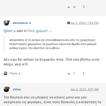
5
alexandros-k
Apr 3, 2024, 7:43 PM
@ilias-a
said in
Ποιό χρώμα?...
:
alexandros-k το ασπρο σε επαναβαφη ειναι απο τις χειροτερες
περιπτωσεις χρωματος, ξεχωριζουν πρωι και βραδυ απο μακρια
καθως εχουν την ιδιοτητα να κοβουν.
Δεν εχω δει ασπρο να ξεχωριζει ποτε. Ολα οσα βλεπω ειναι
ασημι, γκρι κτλ
1 Reply
1
zithos
Apr 4, 2024, 4:57 AM
Την δουλειά σου να μπορείς να κάνεις μόνο και μην
σκέφτεσαι τις φιγούρες, είναι πολύ δύσκολη η κατάσταση τα