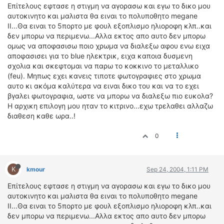
ΟΔΟΙΠΟΡΙΚΑ
Επίτελους εφτασε η στιγμη να αγορασω και εγω το δικο μου
αυτοκινητο και μαλιστα θα ειναι το πολυποθητο megane
II...Θα ειναι το 5πορτο με φουλ εξοπλισμο ηλιοροφη κλπ..και
VIDEO
δεν μπορω να περιμενω...Αλλα εκτος απο αυτο δεν μπορω
4TTV
ομως να αποφασισω ποιο χρωμα να διαλεξω αφου ενω ειχα
ΝΕΑ ΜΟΝΤΕΛΑ
αποφασισει για το blue ηλεκτρικ, ειχα καποια δυσμενη
ΑΓΩΝΕΣ
σχολια και σκεφτομαι να παρω το κοκκινο το μεταλλικο
(feu). Μηπως εχει κανεις τιποτε φωτογραφιες στο χρωμα
CANDID CAMERA
αυτο κι ακόμα καλύτερα να ειναι δικο του και να το εχει
βγαλει φωτογραφια, ωστε να μπορω να διαλεξω πιο ευκολα?
ΤΕΧΝΟΛΟΓΙΑ
Η αρχικη επιλογη μου ηταν το κιτρινο...εχω τρελαθει αλλαζω
ΕΙΔΗΣΕΙΣ – ΠΑΡΟΥΣΙΑΣΕΙΣ
διαθεση καθε ωρα..!
ΛΕΞΙΚΟ
0
ΠΕΡΙΒΑΛΛΟΝ
ΔΟΚΙΜΕΣ – ΠΑΡΟΥΣΙΑΣΕΙΣ
K
kmour
Sep 24, 2004, 1:11 PM
ΕΙΔΗΣΕΙΣ
Επίτελους εφτασε η στιγμη να αγορασω και εγω το δικο μου
αυτοκινητο και μαλιστα θα ειναι το πολυποθητο megane
ΑΓΩΝΕΣ
II...Θα ειναι το 5πορτο με φουλ εξοπλισμο ηλιοροφη κλπ..και
FORMULA 1
δεν μπορω να περιμενω...Αλλα εκτος απο αυτο δεν μπορω
WRC