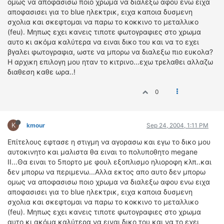
ομως να αποφασισω ποιο χρωμα να διαλεξω αφου ενω ειχα
ΔΙΕΘΝΕΙΣ ΑΓΩΝΕΣ
αποφασισει για το blue ηλεκτρικ, ειχα καποια δυσμενη
σχολια και σκεφτομαι να παρω το κοκκινο το μεταλλικο
ΕΛΛΗΝΙΚΟΙ ΑΓΩΝΕΣ
(feu). Μηπως εχει κανεις τιποτε φωτογραφιες στο χρωμα
αυτο κι ακόμα καλύτερα να ειναι δικο του και να το εχει
ΤΙΜΕΣ
βγαλει φωτογραφια, ωστε να μπορω να διαλεξω πιο ευκολα?
Η αρχικη επιλογη μου ηταν το κιτρινο...εχω τρελαθει αλλαζω
4T CLASSIC
διαθεση καθε ωρα..!
ΜΟΝΤΕΛΑ
0
ΚΑΤΑΣΚΕΥΑΣΤΕΣ
ΠΡΟΣΩΠΙΚΟΤΗΤΕΣ
ΑΓΩΝΙΣΤΙΚΑ ΑΥΤΟΚΙΝΗΤΑ
K
kmour
Sep 24, 2004, 1:11 PM
ΑΓΩΝΕΣ/ΔΙΟΡΓΑΝΩΣΕΙΣ
Επίτελους εφτασε η στιγμη να αγορασω και εγω το δικο μου
αυτοκινητο και μαλιστα θα ειναι το πολυποθητο megane
ΑΓΟΡΑ
II...Θα ειναι το 5πορτο με φουλ εξοπλισμο ηλιοροφη κλπ..και
ΠΩΛΗΣΕΙΣ
δεν μπορω να περιμενω...Αλλα εκτος απο αυτο δεν μπορω
ΠΡΟΣΦΟΡΕΣ
ομως να αποφασισω ποιο χρωμα να διαλεξω αφου ενω ειχα
αποφασισει για το blue ηλεκτρικ, ειχα καποια δυσμενη
ΜΕΤΑΧΕΙΡΙΣΜΕΝΑ
σχολια και σκεφτομαι να παρω το κοκκινο το μεταλλικο
(feu). Μηπως εχει κανεις τιποτε φωτογραφιες στο χρωμα
2ΤΡΟΧΟΙ
αυτο κι ακόμα καλύτερα να ειναι δικο του και να το εχει