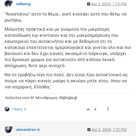
williamg
Apr 3, 2024, 7:13 PM
"Ανασταίνω" αυτό το θέμα...γιατί κολλάει αυτό που θέλω να
ρωτήσω.
Μιλώντας πρακτικά και με γνώμονα την μικρότερη
κατανάλωση ειρ-κοντισιον και την μακροημέρευση του
εσωτερικού του αυτοκινήτου και με δεδομενο οτι το
καλοκαιρι επεκτείνεται ημερολογιακά και γινεται ολο και πιο
βαναυσο και δεν έχει κανείς σκιασμένο πάρκινγκ, υπάρχει
πιό δροσερό χρώμα για αυτοκίνητο από κάποια λευκή
απόχρωση; Άντε γκρι ανοιχτό.
Να το τραβήξω λίγο πιο πολύ. Δεν είναι λίγο αυτοκτονικό ας
πούμε να πάρει κανείς μαύρο ή σκούρο μπλε στην, όπου να
ναι σαχαρική, Ελλάδα;
Λεξούλες από Μ: Μονόδρομος, Μ@λ@κ@
1 Reply
4
alexandros-k
Apr 3, 2024, 7:21 PM