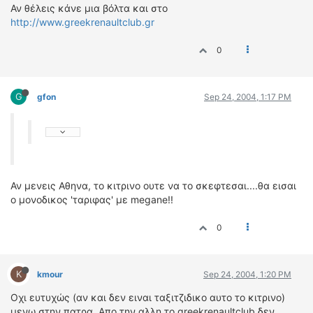
Αν θέλεις κάνε μια βόλτα και στο
http://www.greekrenaultclub.gr
0
G
gfon
Sep 24, 2004, 1:17 PM
Αν μενεις Αθηνα, το κιτρινο ουτε να το σκεφτεσαι....θα εισαι
ο μονοδικος 'ταριφας' με megane!!
0
K
kmour
Sep 24, 2004, 1:20 PM
Οχι ευτυχώς (αν και δεν ειναι ταξιτζιδικο αυτο το κιτρινο)
μενω στην πατρα. Απο την αλλη το greekrenaultclub δεν