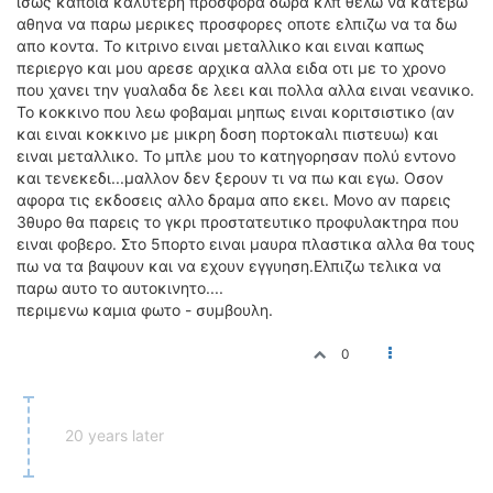
ισως καποια καλυτερη προσφορα δωρα κλπ θελω να κατεβω
αθηνα να παρω μερικες προσφορες οποτε ελπιζω να τα δω
απο κοντα. Το κιτρινο ειναι μεταλλικο και ειναι καπως
περιεργο και μου αρεσε αρχικα αλλα ειδα οτι με το χρονο
που χανει την γυαλαδα δε λεει και πολλα αλλα ειναι νεανικο.
Το κοκκινο που λεω φοβαμαι μηπως ειναι κοριτσιστικο (αν
και ειναι κοκκινο με μικρη δοση πορτοκαλι πιστευω) και
ειναι μεταλλικο. Το μπλε μου το κατηγορησαν πολύ εντονο
και τενεκεδι...μαλλον δεν ξερουν τι να πω και εγω. Οσον
αφορα τις εκδοσεις αλλο δραμα απο εκει. Μονο αν παρεις
3θυρο θα παρεις το γκρι προστατευτικο προφυλακτηρα που
ειναι φοβερο. Στο 5πορτο ειναι μαυρα πλαστικα αλλα θα τους
πω να τα βαψουν και να εχουν εγγυηση.Ελπιζω τελικα να
παρω αυτο το αυτοκινητο....
περιμενω καμια φωτο - συμβουλη.
0
20 years later