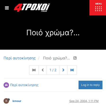
ΕΠΙΚΑΙΡΟΤΗΤΑ
MENU
ΕΛΛΑΔΑ
Ποιό χρώμα?...
ΚΟΣΜΟΣ
ΤΙΜΕΣ
ΕΚΘΕΣΕΙΣ
ΕΚΔΗΛΩΣΕΙΣ 4Τ
ΣΥΝΕΝΤΕΥΞΕΙΣ
4ΤΡΟΧΟΙ
Περί αυτοκίνησης
Ποιό χρώμα?...
ΔΟΚΙΜΕΣ
1 / 2
TEST
ΣΥΓΚΡΙΣΗ
ΠΑΡΟΥΣΙΑΣΕΙΣ
ΣΥΓΚΡΙΤΙΚΕΣ ΔΟΚΙΜΕΣ
Περί αυτοκίνησης
Log in to reply
ΑΓΩΝΙΣΤΙΚΕΣ ΓΝΩΡΙΜΙΕΣ
ΔΟΚΙΜΕΣ ΕΛΑΣΤΙΚΩΝ
K
kmour
Sep 24, 2004, 1:11 PM
ΕΙΔΙΚΕΣ ΔΙΑΔΡΟΜΕΣ