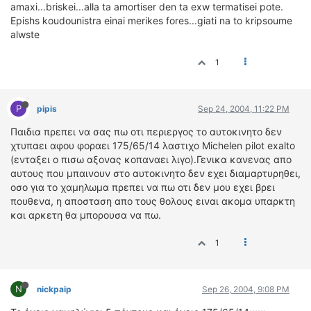
amaxi...briskei...alla ta amortiser den ta exw termatisei pote.
Epishs koudounistra einai merikes fores...giati na to kripsoume
alwste
1
P
pipis
Sep 24, 2004, 11:22 PM
Παιδια πρεπει να σας πω οτι περιεργος το αυτοκινητο δεν
χτυπαει αφου φοραει 175/65/14 λαστιχο Michelen pilot exalto
(ενταξει ο πισω αξονας κοπαναει λιγο).Γενικα κανενας απο
αυτους που μπαινουν στο αυτοκινητο δεν εχει διαμαρτυρηθει,
οσο για το χαμηλωμα πρεπει να πω οτι δεν μου εχει βρει
πουθενα, η αποσταση απο τους θολους ειναι ακομα υπαρκτη
και αρκετη θα μπορουσα να πω.
1
N
nickpaip
Sep 26, 2004, 9:08 PM