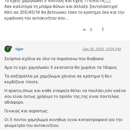
Το έχεις χαμηλώσει 5 πόντους και έχεις 175/65/14;;;;;;
Άσε καλύτερα τη μπάρα θόλων και άλλαξε ζαντολάστιχα!
Κάτι σε 205/45/16 θα βελτιώσει τόσο το κράτημα όσο και την
εμφάνιση του αυτοκινήτου σου...
2
T
tiger
Sep 26, 2004, 10:04 PM
Σκόρπια σχόλια σε όλα τα παραπανω που διαβασα:
Αμα το εχει χαμηλωσει 5 εκατοστα θα χωράνε τα 16αρια;
Τα σαξόραλλα με χαμήλωμα χάνανε σε κράτημα ή δεν
κερδίζανε τίποτε.
Η sparco,όπως και καθε εταιρεία θέλει να πουλάει,εάν εσένα
σου είναι όντως χρήσιμο το προϊόν της,της ειναι παντελώς
αδιάφορο.
Γενικώς και αορίστως:
Οι 5 ποντοι χαμηλωμα συνηθως ειναι καταστροφικοί για την
γεωμετρία του αυτοκινήτου.