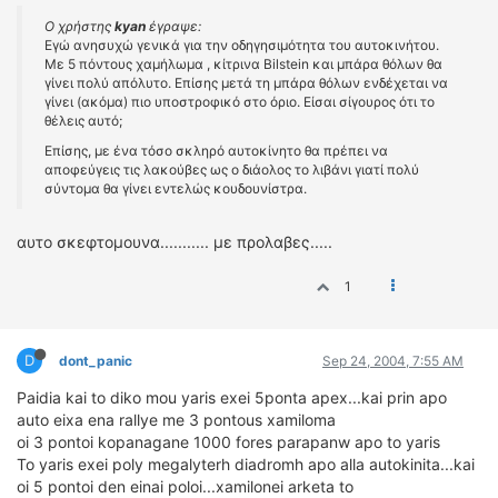
Ο χρήστης
kyan
έγραψε:
Εγώ ανησυχώ γενικά για την οδηγησιμότητα του αυτοκινήτου.
Με 5 πόντους χαμήλωμα , κίτρινα Bilstein και μπάρα θόλων θα
γίνει πολύ απόλυτο. Επίσης μετά τη μπάρα θόλων ενδέχεται να
γίνει (ακόμα) πιο υποστροφικό στο όριο. Είσαι σίγουρος ότι το
θέλεις αυτό;
Επίσης, με ένα τόσο σκληρό αυτοκίνητο θα πρέπει να
αποφεύγεις τις λακούβες ως ο διάολος το λιβάνι γιατί πολύ
σύντομα θα γίνει εντελώς κουδουνίστρα.
αυτο σκεφτομουνα........... με προλαβες.....
1
D
dont_panic
Sep 24, 2004, 7:55 AM
Paidia kai to diko mou yaris exei 5ponta apex...kai prin apo
auto eixa ena rallye me 3 pontous xamiloma
oi 3 pontoi kopanagane 1000 fores parapanw apo to yaris
To yaris exei poly megalyterh diadromh apo alla autokinita...kai
oi 5 pontoi den einai poloi...xamilonei arketa to