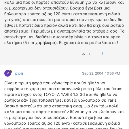
καλά μια που οι πόρτες απαιτούν δύναμη για να κλείσουν και
ΔΙΕΘΝΕΙΣ ΑΓΩΝΕΣ
οι μικροτριγμοι δεν απουσιάζουν. Βασικά έχω βρει μια
θολομπαρα sparco αξίας 120 evro (κατασκευασμένη ειδικά
ΕΛΛΗΝΙΚΟΙ ΑΓΩΝΕΣ
για yaris) και πιστεύω ότι μια εταιρεία σαν την sparco δεν θα
έβγαζε παπατζιδικο προϊόν αλλά κάτι που θα είχε ουσιαστικό
ΤΙΜΕΣ
αποτέλεσμα. Περιμένω με ανυπομονησία τις απόψεις σας. Το
αυτοκίνητο μου διαθέτει αμορτισέρ bistein κίτρινα και apex
4T CLASSIC
ελατήρια (5 cm χαμήλωμα). Ευχαριστώ που με διαβάσατε !
ΜΟΝΤΕΛΑ
ΚΑΤΑΣΚΕΥΑΣΤΕΣ
0
ΠΡΟΣΩΠΙΚΟΤΗΤΕΣ
ΑΓΩΝΙΣΤΙΚΑ ΑΥΤΟΚΙΝΗΤΑ
P
pipis
Sep 22, 2004, 10:56 PM
ΑΓΩΝΕΣ/ΔΙΟΡΓΑΝΩΣΕΙΣ
Είναι η πρώτη φορά που κάνω topic και θα ήθελα να
εκφράσω τη χαρά μου που επικοινωνώ με τα μέλη του forum.
ΑΓΟΡΑ
Eίμαι κάτοχος ενός TOYOTA YARIS 1.3 3d και θα ήθελα να
ΠΩΛΗΣΕΙΣ
ρωτήσω εάν έχει τοποθετήσει κανείς θολομπαρα σε Yaris.
ΠΡΟΣΦΟΡΕΣ
Βασικά πιστεύω ότι από στρεπτικη ακαμψία δεν πάω πολύ
καλά μια που οι πόρτες απαιτούν δύναμη για να κλείσουν και
ΜΕΤΑΧΕΙΡΙΣΜΕΝΑ
οι μικροτριγμοι δεν απουσιάζουν. Βασικά έχω βρει μια
θολομπαρα sparco αξίας 120 evro (κατασκευασμένη ειδικά
2ΤΡΟΧΟΙ
για yaris) και πιστεύω ότι μια εταιρεία σαν την sparco δεν θα