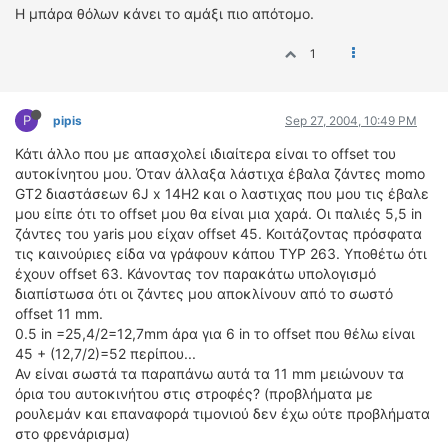
Η μπάρα θόλων κάνει το αμάξι πιο απότομο.
1
P
pipis
Sep 27, 2004, 10:49 PM
Κάτι άλλο που με απασχολεί ιδιαίτερα είναι το offset του
αυτοκίνητου μου. Όταν άλλαξα λάστιχα έβαλα ζάντες momo
GT2 διαστάσεων 6J x 14H2 και ο λαστιχας που μου τις έβαλε
μου είπε ότι το offset μου θα είναι μια χαρά. Οι παλιές 5,5 in
ζάντες του yaris μου είχαν offset 45. Κοιτάζοντας πρόσφατα
τις καινούριες είδα να γράφουν κάπου TYP 263. Υποθέτω ότι
έχουν offset 63. Κάνοντας τον παρακάτω υπολογισμό
διαπίστωσα ότι οι ζάντες μου αποκλίνουν από το σωστό
offset 11 mm.
0.5 in =25,4/2=12,7mm άρα για 6 in το offset που θέλω είναι
45 + (12,7/2)=52 περίπου...
Αν είναι σωστά τα παραπάνω αυτά τα 11 mm μειώνουν τα
όρια του αυτοκινήτου στις στροφές? (προβλήματα με
ρουλεμάν και επαναφορά τιμονιού δεν έχω ούτε προβλήματα
στο φρενάρισμα)