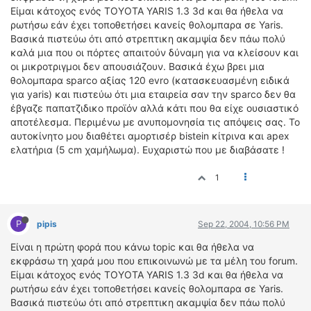
ΟΔΟΙΠΟΡΙΚΑ
Eίμαι κάτοχος ενός TOYOTA YARIS 1.3 3d και θα ήθελα να
ρωτήσω εάν έχει τοποθετήσει κανείς θολομπαρα σε Yaris.
VIDEO
Βασικά πιστεύω ότι από στρεπτικη ακαμψία δεν πάω πολύ
καλά μια που οι πόρτες απαιτούν δύναμη για να κλείσουν και
4TTV
οι μικροτριγμοι δεν απουσιάζουν. Βασικά έχω βρει μια
ΝΕΑ ΜΟΝΤΕΛΑ
θολομπαρα sparco αξίας 120 evro (κατασκευασμένη ειδικά
ΑΓΩΝΕΣ
για yaris) και πιστεύω ότι μια εταιρεία σαν την sparco δεν θα
έβγαζε παπατζιδικο προϊόν αλλά κάτι που θα είχε ουσιαστικό
CANDID CAMERA
αποτέλεσμα. Περιμένω με ανυπομονησία τις απόψεις σας. Το
αυτοκίνητο μου διαθέτει αμορτισέρ bistein κίτρινα και apex
ΤΕΧΝΟΛΟΓΙΑ
ελατήρια (5 cm χαμήλωμα). Ευχαριστώ που με διαβάσατε !
ΕΙΔΗΣΕΙΣ – ΠΑΡΟΥΣΙΑΣΕΙΣ
ΛΕΞΙΚΟ
1
ΠΕΡΙΒΑΛΛΟΝ
ΔΟΚΙΜΕΣ – ΠΑΡΟΥΣΙΑΣΕΙΣ
P
pipis
Sep 22, 2004, 10:56 PM
ΕΙΔΗΣΕΙΣ
Είναι η πρώτη φορά που κάνω topic και θα ήθελα να
εκφράσω τη χαρά μου που επικοινωνώ με τα μέλη του forum.
ΑΓΩΝΕΣ
Eίμαι κάτοχος ενός TOYOTA YARIS 1.3 3d και θα ήθελα να
ρωτήσω εάν έχει τοποθετήσει κανείς θολομπαρα σε Yaris.
FORMULA 1
Βασικά πιστεύω ότι από στρεπτικη ακαμψία δεν πάω πολύ
WRC