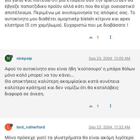
ΟΔΗΓΟΥΜΕ
έβγαζε παπατζιδικο προϊόν αλλά κάτι που θα είχε ουσιαστικό
ΕΠΙΚΑΙΡΟΤΗΤΑ
αποτέλεσμα. Περιμένω με ανυπομονησία τις απόψεις σας. Το
αυτοκίνητο μου διαθέτει αμορτισέρ bistein κίτρινα και apex
ΑΓΩΝΕΣ
ελατήρια (5 cm χαμήλωμα). Ευχαριστώ που με διαβάσατε !
CLASSIC
1
ΑΡΧΕΙΟ ΤΕΥΧΩΝ
N
nickpaip
Sep 23, 2004, 12:05 AM
Αφού το αυτοκίνητο σου είναι ήδη 'κούτσουρο' η μπάρα θόλων
μόνο καλό μπορεί να του κάνει...
Θα αποκτήσεις καλύτερη ακαμψία(και κατά συνέπεια
καλύτερο κράτημα) και δεν νομίζω ότι θα καταλάβεις
διαφορά σε άνεση.
1
L
lord_rutherford
Sep 23, 2004, 11:32 AM
Μόνο πρόσεχε γιατί τα γλυστρήματα θα είναι ακόμη λιγότερο