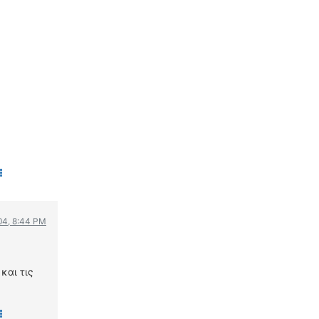
ΟΔΗΓΟΥΜΕ
ΕΠΙΚΑΙΡΟΤΗΤΑ
ΑΓΩΝΕΣ
CLASSIC
ΑΡΧΕΙΟ ΤΕΥΧΩΝ
004, 8:44 PM
και τις