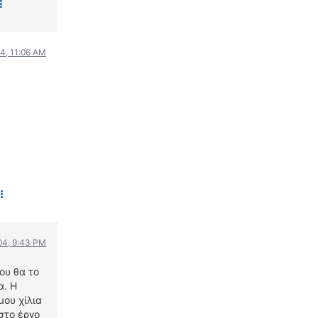
04, 11:06 AM
04, 9:43 PM
ου θα το
α. Η
μου χίλια
στο έργο