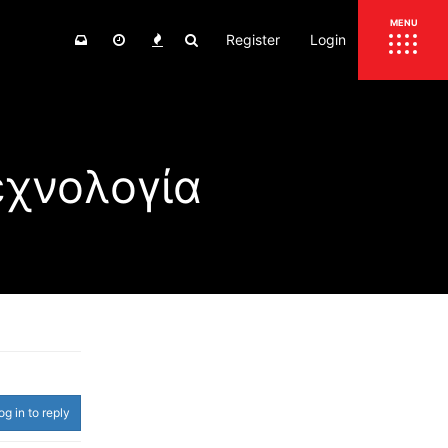
Register
Login
ΕΠΙΚΑΙΡΟΤΗΤΑ
MENU
ΕΛΛΑΔΑ
ΚΟΣΜΟΣ
εχνολογία
ΤΙΜΕΣ
ΕΚΘΕΣΕΙΣ
ΕΚΔΗΛΩΣΕΙΣ 4Τ
ΣΥΝΕΝΤΕΥΞΕΙΣ
4ΤΡΟΧΟΙ
ΔΟΚΙΜΕΣ
TEST
ΣΥΓΚΡΙΣΗ
ΠΑΡΟΥΣΙΑΣΕΙΣ
ΣΥΓΚΡΙΤΙΚΕΣ ΔΟΚΙΜΕΣ
ΑΓΩΝΙΣΤΙΚΕΣ ΓΝΩΡΙΜΙΕΣ
og in to reply
ΔΟΚΙΜΕΣ ΕΛΑΣΤΙΚΩΝ
ΕΙΔΙΚΕΣ ΔΙΑΔΡΟΜΕΣ