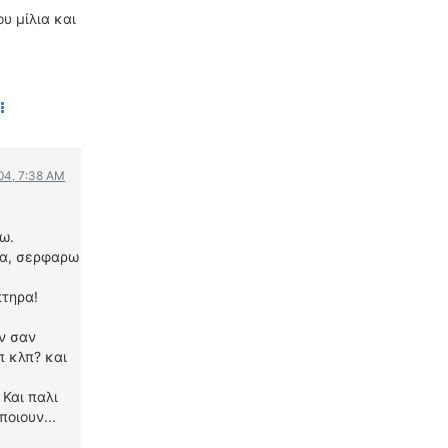
υ μίλια και
004, 7:38 AM
ω.
ια, σερφαρω
πτηρα!
αν σαν
π κλπ? και
 Και παλι
οιουν...