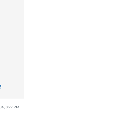
WRC
ΔΙΕΘΝΕΙΣ ΑΓΩΝΕΣ
ΕΛΛΗΝΙΚΟΙ ΑΓΩΝΕΣ
ΤΙΜΕΣ
4T CLASSIC
ΜΟΝΤΕΛΑ
ΚΑΤΑΣΚΕΥΑΣΤΕΣ
ΠΡΟΣΩΠΙΚΟΤΗΤΕΣ
ΑΓΩΝΙΣΤΙΚΑ ΑΥΤΟΚΙΝΗΤΑ
ΑΓΩΝΕΣ/ΔΙΟΡΓΑΝΩΣΕΙΣ
ΑΓΟΡΑ
ΠΩΛΗΣΕΙΣ
004, 8:27 PM
ΠΡΟΣΦΟΡΕΣ
ΜΕΤΑΧΕΙΡΙΣΜΕΝΑ
2ΤΡΟΧΟΙ