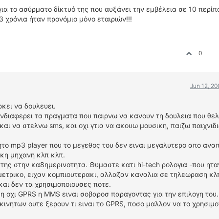
για το ασύρματο δίκτυό της που αυξάνει την εμβέλεια σε 10 περίπο
3 χρόνια ήταν προνόμιο μόνο εταιριών!!!
0
Jun 12, 2
ρκει να δουλευει.
 ενδιαφερει τα πραγματα που παιρνω να κανουν τη δουλεια που θελ
και να στελνω sms, και οχι γτια να ακουω μουσικη, παιζω παιχνιδ
το mp3 player που το μεγεθος του δεν ειναι μεγαλυτερο απο ανα
κη μηχανη κλπ κλπ.
α της στην κα8ημερινοτητα. Θυμαστε κατι hi-tech ρολογια -που ητ
ετρικο, ειχαν κομπιουτερακι, αλλαζαν καναλια σε τηλεωραση κλ
 και δεν τα χρησιμοποιουσες ποτε.
 η οχι GPRS η MMS ειναι σοβαροσ παραγοντας για την επιλογη του.
νητων ουτε ξερουν τι ειναι το GPRS, ποσο μαλλον να το χρησιμοπ