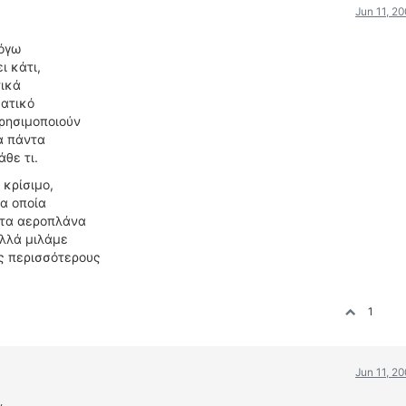
Jun 11, 2
λόγω
ι κάτι,
ικά
ματικό
χρησιμοποιούν
α πάντα
άθε τι.
 κρίσιμο,
τα οποία
 τα αεροπλάνα
αλλά μιλάμε
υς περισσότερους
1
Jun 11, 2