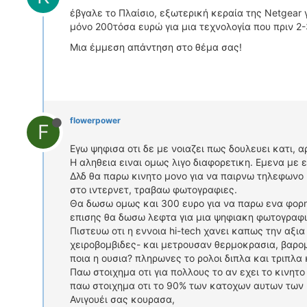
έβγαλε το Πλαίσιο, εξωτερική κεραία της Netgear 
μόνο 200τόσα ευρώ για μια τεχνολογία που πριν 2-
Μια έμμεση απάντηση στο θέμα σας!
flowerpower
F
Εγω ψηφισα οτι δε με νοιαζει πως δουλευει κατι, α
Η αληθεια ειναι ομως λιγο διαφορετικη. Εμενα με
Δλδ θα παρω κινητο μονο για να παιρνω τηλεφωνο 
στο ιντερνετ, τραβαω φωτογραφιες.
Θα δωσω ομως και 300 ευρο για να παρω ενα φορη
επισης θα δωσω λεφτα για μια ψηφιακη φωτογραφι
Πιστευω οτι η εννοια hi-tech χανει καπως την αξι
χειροβομβιδες- και μετρουσαν θερμοκρασια, βαρομ
ποια η ουσια? πληρωνες το ρολοι διπλα και τριπλα
Παω στοιχημα οτι για πολλους το αν εχει το κινητο
παω στοιχημα οτι το 90% των κατοχων αυτων των κι
Ανιγουέι σας κουρασα,