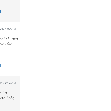
004, 7:50 AM
προβλήματα
ονικών.
004, 8:42 AM
α θα
άντε βρές