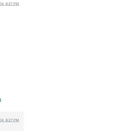
004, 8:27 PM
ΟΔΟΙΠΟΡΙΚΑ
VIDEO
4TTV
ΝΕΑ ΜΟΝΤΕΛΑ
ΑΓΩΝΕΣ
CANDID CAMERA
ΤΕΧΝΟΛΟΓΙΑ
ΕΙΔΗΣΕΙΣ – ΠΑΡΟΥΣΙΑΣΕΙΣ
ΛΕΞΙΚΟ
ΠΕΡΙΒΑΛΛΟΝ
ΔΟΚΙΜΕΣ – ΠΑΡΟΥΣΙΑΣΕΙΣ
ΕΙΔΗΣΕΙΣ
ΑΓΩΝΕΣ
004, 8:27 PM
FORMULA 1