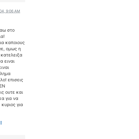
ΟΔΗΓΟΥΜΕ
004, 9:06 AM
ΕΠΙΚΑΙΡΟΤΗΤΑ
ΑΓΩΝΕΣ
ταω στο
CLASSIC
ια!
για καποιους
ΑΡΧΕΙΟ ΤΕΥΧΩΝ
γε, ομως η
 κατελειξα
α ειναι
ειναι
βλημα
λο! επισεις
ΔΕΝ
ις ουτε και
κα για να
 κυριος για