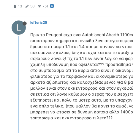
13
50
751
lefteris25
L
Πριν το Peugeot ειχα ενα Autobianchi Abarth 1100c
σκευτομουν σημερα και ενιωθα λιγο απογοιτευμενο
δρομο κατι μαμα 1.1 και 1.4 και με κανουν να ντρε
συκομενους κολους λες και εχει κατσει το αμαξι 
σοβαρους λογους! πχ το 1.1 δεν ειναι λογικο να φο
χαμηλη υποδυναμη που οφειλεται??? προσπαθησα 
στο συμπερασμα οτι το κυριο αιτιο ειναι η οικονο
φιλικοτερο για το περιβαλον και οικονομικοτερο γι
αρκετα αξιοπιστος και καλοσχεδιασμενος για 8 βα
μαλλον ειναι στον εκκεντροφορο και στον εγκεφαλο
σκευτικα οτι λογω κυβισμου ο αερας που εισερχετα
εξυπηρετει και πολυ το μοτερ αυτο, με το υπαρχον
ενα απλο τελικο, (που μαλλον θα κανει το αμαξι να
μπορεσει να φτασει σε δυναμη καποια αλλα 1400αρι
τσιπαρισμα και εκκεντροφορο τι λετε???