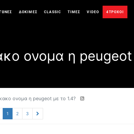
ΓΩΝΕΣ
ΔΟΚΙΜΕΣ
CLASSIC
ΤΙΜΕΣ
VIDEO
4ΤΡΟΧΟΙ
κο ονομα η peugeot 
κακο ονομα η peugeot με το 1.4?
1
2
3