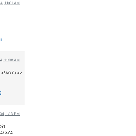
04, 11:01 AM
04, 11:08 AM
η αλλά ήταν
004, 1:13 PM
ο?)
ΕΔΩ ΣΑΣ