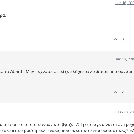
Jun 16, 20
ρά..
3
Jun 16, 20
από το Abarth. Μην ξεχνάμε ότι είχε ελάχιστα λιγώτερη ιπποδύναμ
2
Jun 16, 2
στα αιτια που το κανουν και βγαζει 75hp (αραγε ειναι στον τροχ
το σκεπτικο μου? η βελτιωσεις που σκευτικα ειναι ουσιαστικες? 