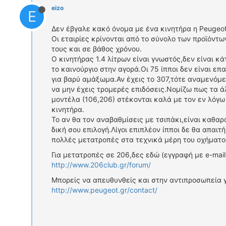
eizo
E
Δεν έβγαλε κακό όνομα με ένα κινητήρα η Peugeot
Οι εταιρίες κρίνονται από το σύνολο των προϊόντω
τους και σε βάθος χρόνου.
Ο κινητήρας 1.4 λίτρων είναι γνωστός,δεν είναι κά
το καινούργιο στην αγορά.Οι 75 ίπποι δεν είναι επ
για βαρύ αμάξωμα.Αν έχεις το 307,τότε αναμενόμ
να μην έχεις τρομερές επιδόσεις.Νομίζω πως τα ά
μοντέλα (106,206) στέκονται καλά με τον εν λόγω
κινητήρα.
Το αν θα τον αναβαθμίσεις με τσιπάκι,είναι καθαρ
δική σου επιλογή.Λίγοι επιπλέον ίπποι δε θα απαιτ
πολλές μετατροπές στα τεχνικά μέρη του οχήματο
Για μετατροπές σε 206,δες εδώ (εγγραφή με e-mail
http://www.206club.gr/forum/
Μπορείς να απευθυνθείς και στην αντιπροσωπεία 
http://www.peugeot.gr/contact/