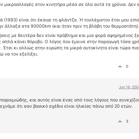
ουν μικροαλλαγές στον κινητήρα μέσα σε όλα αυτά τα χρόνια. Δεν ε
 (1993) είναι ότι έκαιγε τη φλάντζα. Ή τουλάχιστον έτσι μου είπ
ην άλλαξα στα 90000km (και ήταν πριν τη βλάβη του θερμοστάτη)
σεις με δευτέρα δεν είναι πρόβλημα και μια φορά αφηρημένος ξ
ές απλά κάνει θόρυβο. Ο λόγος που έμεινε στην παραγωγή τόσα χρό
ς. Έτσι κι αλλιώς στην ευρώπη τα μικρά αυτοκίνητα είναι τώρα πι
ώ να τον εξελίξει.
0
Jun 16, 200
παροιμιώδης, και αυτός είναι ένας από τους λόγους που συνεχίζο
εχνάμε ότι σαν βασικό σχέδιο είναι ηλικίας πάνω από 20 ετών.
3