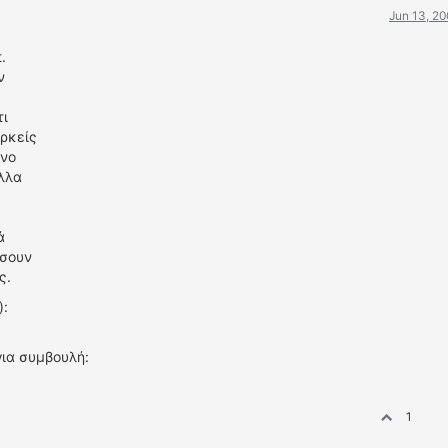
Jun 13, 2
.
ν
τι
αρκείς
ενο
λλα
ά
ήσουν
ς.
):
για συμβουλή:
1