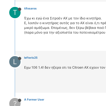
tifosaros
T
Έχω κι εγώ ένα Σιτροέν ΑΧ με τον ίδιο κινητήρα.
Ε, λοιπόν ο κινητήρας αυτός για το ΑΧ είναι ό,τι π
μικρό αμάξωμα. Επομένως, δεν ξέρω βέβαια ποιό Π
(παρα μόνο για την αξιοπιστία του ποτενσιομέτρου 
lefteris25
L
Εχω 106 1.4! δεν ηξερα οτι τα Citroen AX εχουν τ
A Former User
?