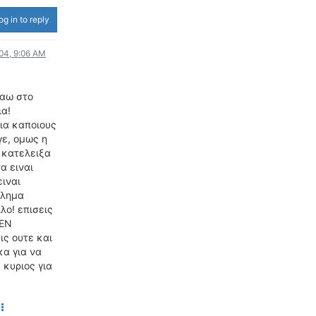
ΟΔΟΙΠΟΡΙΚΑ
og in to reply
VIDEO
004, 9:06 AM
4TTV
ΝΕΑ ΜΟΝΤΕΛΑ
ταω στο
ΑΓΩΝΕΣ
ια!
CANDID CAMERA
για καποιους
γε, ομως η
ΤΕΧΝΟΛΟΓΙΑ
 κατελειξα
α ειναι
ΕΙΔΗΣΕΙΣ – ΠΑΡΟΥΣΙΑΣΕΙΣ
ειναι
ΛΕΞΙΚΟ
βλημα
λο! επισεις
ΠΕΡΙΒΑΛΛΟΝ
ΔΕΝ
ις ουτε και
ΔΟΚΙΜΕΣ – ΠΑΡΟΥΣΙΑΣΕΙΣ
κα για να
ΕΙΔΗΣΕΙΣ
 κυριος για
ΑΓΩΝΕΣ
FORMULA 1