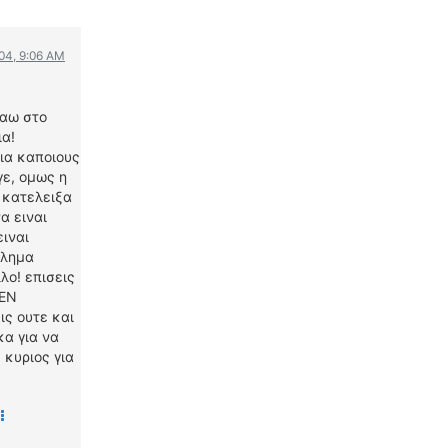
WRC
ΔΙΕΘΝΕΙΣ ΑΓΩΝΕΣ
004, 9:06 AM
ΕΛΛΗΝΙΚΟΙ ΑΓΩΝΕΣ
ΤΙΜΕΣ
ταω στο
ια!
4T CLASSIC
για καποιους
γε, ομως η
ΜΟΝΤΕΛΑ
 κατελειξα
ΚΑΤΑΣΚΕΥΑΣΤΕΣ
α ειναι
ΠΡΟΣΩΠΙΚΟΤΗΤΕΣ
ειναι
ΑΓΩΝΙΣΤΙΚΑ ΑΥΤΟΚΙΝΗΤΑ
βλημα
λο! επισεις
ΑΓΩΝΕΣ/ΔΙΟΡΓΑΝΩΣΕΙΣ
ΔΕΝ
ις ουτε και
ΑΓΟΡΑ
κα για να
ΠΩΛΗΣΕΙΣ
 κυριος για
ΠΡΟΣΦΟΡΕΣ
ΜΕΤΑΧΕΙΡΙΣΜΕΝΑ
2ΤΡΟΧΟΙ