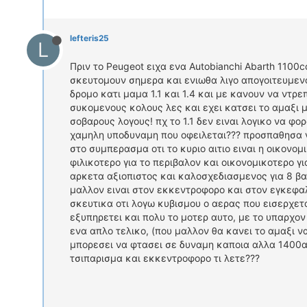
lefteris25
L
Πριν το Peugeot ειχα ενα Autobianchi Abarth 1100c
σκευτομουν σημερα και ενιωθα λιγο απογοιτευμενο
δρομο κατι μαμα 1.1 και 1.4 και με κανουν να ντρε
συκομενους κολους λες και εχει κατσει το αμαξι 
σοβαρους λογους! πχ το 1.1 δεν ειναι λογικο να φο
χαμηλη υποδυναμη που οφειλεται??? προσπαθησα 
στο συμπερασμα οτι το κυριο αιτιο ειναι η οικονο
φιλικοτερο για το περιβαλον και οικονομικοτερο γι
αρκετα αξιοπιστος και καλοσχεδιασμενος για 8 βα
μαλλον ειναι στον εκκεντροφορο και στον εγκεφαλο
σκευτικα οτι λογω κυβισμου ο αερας που εισερχετα
εξυπηρετει και πολυ το μοτερ αυτο, με το υπαρχον
ενα απλο τελικο, (που μαλλον θα κανει το αμαξι να
μπορεσει να φτασει σε δυναμη καποια αλλα 1400αρι
τσιπαρισμα και εκκεντροφορο τι λετε???