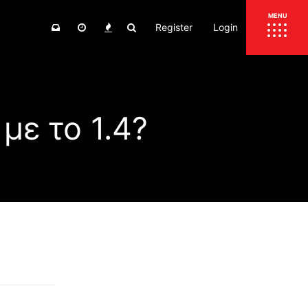
Register
Login
ΕΠΙΚΑΙΡΟΤΗΤΑ
MENU
ΕΛΛΑΔΑ
ΚΟΣΜΟΣ
με το 1.4?
ΤΙΜΕΣ
ΕΚΘΕΣΕΙΣ
ΕΚΔΗΛΩΣΕΙΣ 4Τ
ΣΥΝΕΝΤΕΥΞΕΙΣ
4ΤΡΟΧΟΙ
ΔΟΚΙΜΕΣ
TEST
ΣΥΓΚΡΙΣΗ
ΠΑΡΟΥΣΙΑΣΕΙΣ
ΣΥΓΚΡΙΤΙΚΕΣ ΔΟΚΙΜΕΣ
ΑΓΩΝΙΣΤΙΚΕΣ ΓΝΩΡΙΜΙΕΣ
ΔΟΚΙΜΕΣ ΕΛΑΣΤΙΚΩΝ
ΕΙΔΙΚΕΣ ΔΙΑΔΡΟΜΕΣ