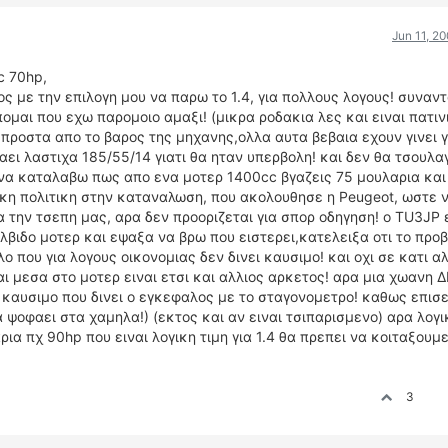
Jun 11, 2
c 70hp,
ς με την επιλογη μου να παρω το 1.4, για πολλους λογους! συναν
πομαι που εχω παρομοιο αμαξι! (μικρα ροδακια λες και ειναι πατιν
μπροστα απο το βαρος της μηχανης,ολλα αυτα βεβαια εχουν γινει 
ραει λαστιχα 185/55/14 γιατι θα ηταν υπερβολη! και δεν θα τσουλα
να καταλαβω πως απο ενα μοτερ 1400cc βγαζεις 75 μουλαρια και
μικη πολιτικη στην καταναλωση, που ακολουθησε η Peugeot, ωστε ν
α την τσεπη μας, αρα δεν προοριζεται για σπορ οδηγηση! ο TU3JP 
λβιδο μοτερ και εψαξα να βρω που ειστερει,κατελειξα οτι το προ
 που για λογους οικονομιας δεν δινει καυσιμο! και οχι σε κατι αλ
ι μεσα στο μοτερ ειναι ετσι και αλλιος αρκετος! αρα μια χωανη 
 καυσιμο που δινει ο εγκεφαλος με το σταγονομετρο! καθως επισε
 ψοφαει στα χαμηλα!) (εκτος και αν ειναι τσιπαρισμενο) αρα λογι
α πχ 90hp που ειναι λογικη τιμη για 1.4 θα πρεπει να κοιταξουμε
3