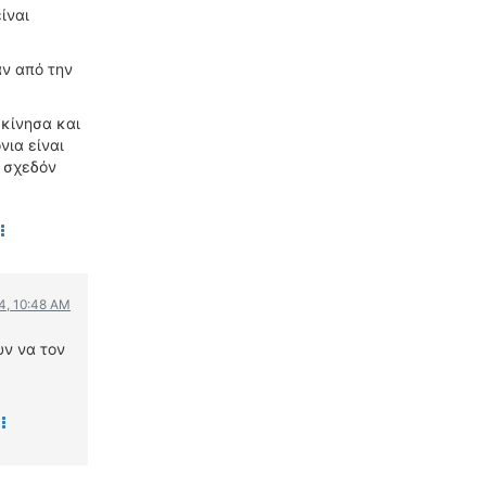
ίναι
αν από την
.
εκίνησα και
νια είναι
α σχεδόν
4, 10:48 AM
υν να τον