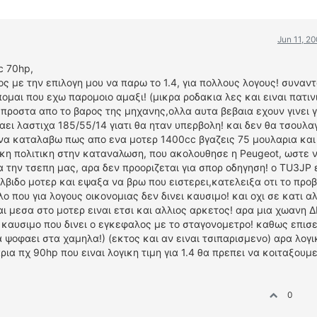
Jun 11, 2
c 70hp,
ς με την επιλογη μου να παρω το 1.4, για πολλους λογους! συναν
πομαι που εχω παρομοιο αμαξι! (μικρα ροδακια λες και ειναι πατιν
μπροστα απο το βαρος της μηχανης,ολλα αυτα βεβαια εχουν γινει 
ραει λαστιχα 185/55/14 γιατι θα ηταν υπερβολη! και δεν θα τσουλα
να καταλαβω πως απο ενα μοτερ 1400cc βγαζεις 75 μουλαρια και
μικη πολιτικη στην καταναλωση, που ακολουθησε η Peugeot, ωστε ν
α την τσεπη μας, αρα δεν προοριζεται για σπορ οδηγηση! ο TU3JP 
λβιδο μοτερ και εψαξα να βρω που ειστερει,κατελειξα οτι το προ
 που για λογους οικονομιας δεν δινει καυσιμο! και οχι σε κατι αλ
ι μεσα στο μοτερ ειναι ετσι και αλλιος αρκετος! αρα μια χωανη 
 καυσιμο που δινει ο εγκεφαλος με το σταγονομετρο! καθως επισε
 ψοφαει στα χαμηλα!) (εκτος και αν ειναι τσιπαρισμενο) αρα λογι
α πχ 90hp που ειναι λογικη τιμη για 1.4 θα πρεπει να κοιταξουμε
0