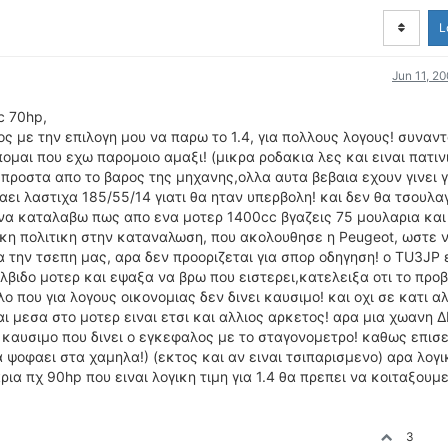
L
Jun 11, 2
c 70hp,
ς με την επιλογη μου να παρω το 1.4, για πολλους λογους! συναν
πομαι που εχω παρομοιο αμαξι! (μικρα ροδακια λες και ειναι πατιν
μπροστα απο το βαρος της μηχανης,ολλα αυτα βεβαια εχουν γινει 
ραει λαστιχα 185/55/14 γιατι θα ηταν υπερβολη! και δεν θα τσουλα
να καταλαβω πως απο ενα μοτερ 1400cc βγαζεις 75 μουλαρια και
μικη πολιτικη στην καταναλωση, που ακολουθησε η Peugeot, ωστε ν
α την τσεπη μας, αρα δεν προοριζεται για σπορ οδηγηση! ο TU3JP 
λβιδο μοτερ και εψαξα να βρω που ειστερει,κατελειξα οτι το προ
 που για λογους οικονομιας δεν δινει καυσιμο! και οχι σε κατι αλ
ι μεσα στο μοτερ ειναι ετσι και αλλιος αρκετος! αρα μια χωανη 
 καυσιμο που δινει ο εγκεφαλος με το σταγονομετρο! καθως επισε
 ψοφαει στα χαμηλα!) (εκτος και αν ειναι τσιπαρισμενο) αρα λογι
α πχ 90hp που ειναι λογικη τιμη για 1.4 θα πρεπει να κοιταξουμε
3