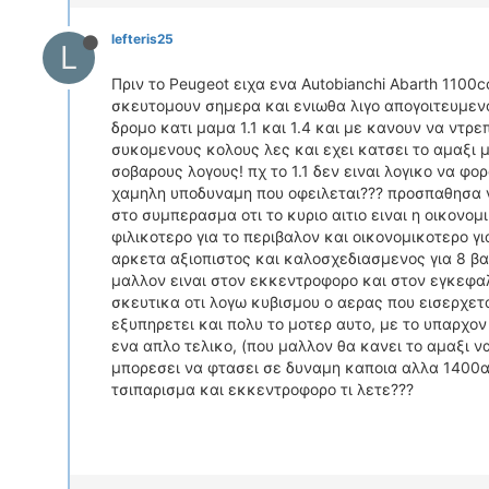
lefteris25
L
Πριν το Peugeot ειχα ενα Autobianchi Abarth 1100c
σκευτομουν σημερα και ενιωθα λιγο απογοιτευμενο
δρομο κατι μαμα 1.1 και 1.4 και με κανουν να ντρε
συκομενους κολους λες και εχει κατσει το αμαξι 
σοβαρους λογους! πχ το 1.1 δεν ειναι λογικο να φο
χαμηλη υποδυναμη που οφειλεται??? προσπαθησα 
στο συμπερασμα οτι το κυριο αιτιο ειναι η οικονο
φιλικοτερο για το περιβαλον και οικονομικοτερο γι
αρκετα αξιοπιστος και καλοσχεδιασμενος για 8 βα
μαλλον ειναι στον εκκεντροφορο και στον εγκεφαλο
σκευτικα οτι λογω κυβισμου ο αερας που εισερχετα
εξυπηρετει και πολυ το μοτερ αυτο, με το υπαρχον
ενα απλο τελικο, (που μαλλον θα κανει το αμαξι να
μπορεσει να φτασει σε δυναμη καποια αλλα 1400αρι
τσιπαρισμα και εκκεντροφορο τι λετε???