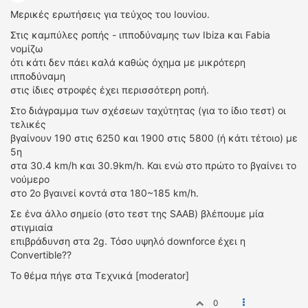
Μερικές ερωτήσεις για τεύχος του Ιουνίου.
ΔΙΕΘΝΕΙΣ ΑΓΩΝΕΣ
ΕΛΛΗΝΙΚΟΙ ΑΓΩΝΕΣ
Στις καμπύλες ροπής - ιπποδύναμης των Ibiza και Fabia
νομίζω
ότι κάτι δεν πάει καλά καθώς όχημα με μικρότερη
ΤΙΜΕΣ
ιπποδύναμη
στις ίδιες στροφές έχει περισσότερη ροπή.
4T CLASSIC
Στο διάγραμμα των σχέσεων ταχύτητας (για το ίδιο τεστ) οι
ΜΟΝΤΕΛΑ
τελικές
ΚΑΤΑΣΚΕΥΑΣΤΕΣ
βγαίνουν 190 στις 6250 και 1900 στις 5800 (ή κάτι τέτοιο) με
ΠΡΟΣΩΠΙΚΟΤΗΤΕΣ
5η
ΑΓΩΝΙΣΤΙΚΑ ΑΥΤΟΚΙΝΗΤΑ
στα 30.4 km/h και 30.9km/h. Και ενώ στο πρώτο το βγαίνει το
νούμερο
ΑΓΩΝΕΣ/ΔΙΟΡΓΑΝΩΣΕΙΣ
στο 2ο βγαινεί κοντά στα 180~185 km/h.
ΑΓΟΡΑ
Σε ένα άλλο σημείο (στο τεστ της SAAB) βλέπουμε μία
στιγμιαία
ΠΩΛΗΣΕΙΣ
επιβράδυνση στα 2g. Τόσο υψηλό downforce έχει η
ΠΡΟΣΦΟΡΕΣ
Convertible??
ΜΕΤΑΧΕΙΡΙΣΜΕΝΑ
To θέμα πήγε στα Τεχνικά [moderator]
2ΤΡΟΧΟΙ
0