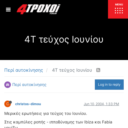
ΕΠΙΚΑΙΡΟΤΗΤΑ
MENU
ΕΛΛΑΔΑ
4Τ τεύχος Ιουνίου
ΚΟΣΜΟΣ
ΤΙΜΕΣ
ΕΚΘΕΣΕΙΣ
ΕΚΔΗΛΩΣΕΙΣ 4Τ
ΣΥΝΕΝΤΕΥΞΕΙΣ
4ΤΡΟΧΟΙ
Περί αυτοκίνησης
4Τ τεύχος Ιουνίου
ΔΟΚΙΜΕΣ
Περί αυτοκίνησης
Log in to reply
TEST
ΣΥΓΚΡΙΣΗ
ΠΑΡΟΥΣΙΑΣΕΙΣ
ΣΥΓΚΡΙΤΙΚΕΣ ΔΟΚΙΜΕΣ
C
christos-dimou
Jun 10, 2004, 1:33 PM
ΑΓΩΝΙΣΤΙΚΕΣ ΓΝΩΡΙΜΙΕΣ
Μερικές ερωτήσεις για τεύχος του Ιουνίου.
ΔΟΚΙΜΕΣ ΕΛΑΣΤΙΚΩΝ
Στις καμπύλες ροπής - ιπποδύναμης των Ibiza και Fabia
ΕΙΔΙΚΕΣ ΔΙΑΔΡΟΜΕΣ
νομίζω