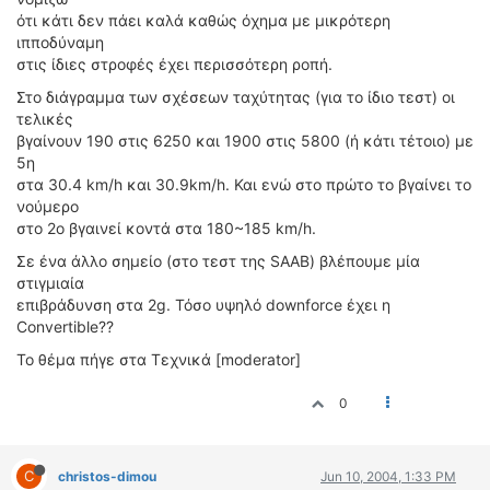
ΟΔΟΙΠΟΡΙΚΑ
ότι κάτι δεν πάει καλά καθώς όχημα με μικρότερη
ιπποδύναμη
VIDEO
στις ίδιες στροφές έχει περισσότερη ροπή.
4TTV
Στο διάγραμμα των σχέσεων ταχύτητας (για το ίδιο τεστ) οι
ΝΕΑ ΜΟΝΤΕΛΑ
τελικές
βγαίνουν 190 στις 6250 και 1900 στις 5800 (ή κάτι τέτοιο) με
ΑΓΩΝΕΣ
5η
CANDID CAMERA
στα 30.4 km/h και 30.9km/h. Και ενώ στο πρώτο το βγαίνει το
νούμερο
ΤΕΧΝΟΛΟΓΙΑ
στο 2ο βγαινεί κοντά στα 180~185 km/h.
ΕΙΔΗΣΕΙΣ – ΠΑΡΟΥΣΙΑΣΕΙΣ
Σε ένα άλλο σημείο (στο τεστ της SAAB) βλέπουμε μία
ΛΕΞΙΚΟ
στιγμιαία
επιβράδυνση στα 2g. Τόσο υψηλό downforce έχει η
ΠΕΡΙΒΑΛΛΟΝ
Convertible??
ΔΟΚΙΜΕΣ – ΠΑΡΟΥΣΙΑΣΕΙΣ
To θέμα πήγε στα Τεχνικά [moderator]
ΕΙΔΗΣΕΙΣ
0
ΑΓΩΝΕΣ
FORMULA 1
C
christos-dimou
Jun 10, 2004, 1:33 PM
WRC