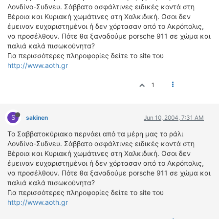
ΟΔΟΙΠΟΡΙΚΑ
Λονδίνο-Συδνευ. Σάββατο ασφάλτινες ειδικές κοντά στη
Βέροια και Κυριακή χωμάτινες στη Χαλκιδική. Οσοι δεν
VIDEO
έμειναν ευχαριστημένοι ή δεν χόρτασαν από το Ακρόπολις,
να προσέλθουν. Πότε θα ξαναδούμε porsche 911 σε χώμα και
4TTV
παλιά καλά πισωκούνητα?
ΝΕΑ ΜΟΝΤΕΛΑ
Για περισσότερες πληροφορίες δείτε το site του
ΑΓΩΝΕΣ
http://www.aoth.gr
CANDID CAMERA
1
ΤΕΧΝΟΛΟΓΙΑ
ΕΙΔΗΣΕΙΣ – ΠΑΡΟΥΣΙΑΣΕΙΣ
S
sakinen
Jun 10, 2004, 7:31 AM
ΛΕΞΙΚΟ
Το Σαββατοκύριακο περνάει από τα μέρη μας το ράλι
Λονδίνο-Συδνευ. Σάββατο ασφάλτινες ειδικές κοντά στη
ΠΕΡΙΒΑΛΛΟΝ
Βέροια και Κυριακή χωμάτινες στη Χαλκιδική. Οσοι δεν
ΔΟΚΙΜΕΣ – ΠΑΡΟΥΣΙΑΣΕΙΣ
έμειναν ευχαριστημένοι ή δεν χόρτασαν από το Ακρόπολις,
ΕΙΔΗΣΕΙΣ
να προσέλθουν. Πότε θα ξαναδούμε porsche 911 σε χώμα και
παλιά καλά πισωκούνητα?
ΑΓΩΝΕΣ
Για περισσότερες πληροφορίες δείτε το site του
http://www.aoth.gr
FORMULA 1
WRC