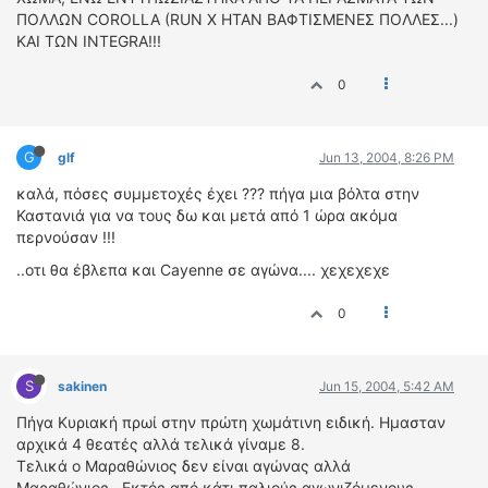
ΟΔΗΓΟΥΜΕ
ΠΟΛΛΩΝ COROLLA (RUN X ΗΤΑΝ ΒΑΦΤΙΣΜΕΝΕΣ ΠΟΛΛΕΣ...)
ΕΠΙΚΑΙΡΟΤΗΤΑ
ΚΑΙ ΤΩΝ INTEGRA!!!
ΑΓΩΝΕΣ
0
CLASSIC
ΑΡΧΕΙΟ ΤΕΥΧΩΝ
G
glf
Jun 13, 2004, 8:26 PM
καλά, πόσες συμμετοχές έχει ??? πήγα μια βόλτα στην
Καστανιά για να τους δω και μετά από 1 ώρα ακόμα
περνούσαν !!!
..οτι θα έβλεπα και Cayenne σε αγώνα.... χεχεχεχε
0
S
sakinen
Jun 15, 2004, 5:42 AM
Πήγα Κυριακή πρωί στην πρώτη χωμάτινη ειδική. Ημασταν
αρχικά 4 θεατές αλλά τελικά γίναμε 8.
Τελικά ο Μαραθώνιος δεν είναι αγώνας αλλά
Μαραθώνιος...Εκτός από κάτι παλιούς αγωνιζόμενους