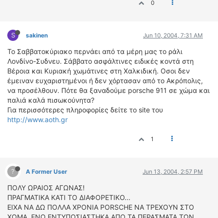
0
ΔΙΕΘΝΕΙΣ ΑΓΩΝΕΣ
ΕΛΛΗΝΙΚΟΙ ΑΓΩΝΕΣ
S
sakinen
Jun 10, 2004, 7:31 AM
ΤΙΜΕΣ
Το Σαββατοκύριακο περνάει από τα μέρη μας το ράλι
Λονδίνο-Συδνευ. Σάββατο ασφάλτινες ειδικές κοντά στη
4T CLASSIC
Βέροια και Κυριακή χωμάτινες στη Χαλκιδική. Οσοι δεν
ΜΟΝΤΕΛΑ
έμειναν ευχαριστημένοι ή δεν χόρτασαν από το Ακρόπολις,
να προσέλθουν. Πότε θα ξαναδούμε porsche 911 σε χώμα και
ΚΑΤΑΣΚΕΥΑΣΤΕΣ
παλιά καλά πισωκούνητα?
ΠΡΟΣΩΠΙΚΟΤΗΤΕΣ
Για περισσότερες πληροφορίες δείτε το site του
ΑΓΩΝΙΣΤΙΚΑ ΑΥΤΟΚΙΝΗΤΑ
http://www.aoth.gr
ΑΓΩΝΕΣ/ΔΙΟΡΓΑΝΩΣΕΙΣ
1
ΑΓΟΡΑ
ΠΩΛΗΣΕΙΣ
?
A Former User
Jun 13, 2004, 2:57 PM
ΠΡΟΣΦΟΡΕΣ
ΠΟΛΥ ΩΡΑΙΟΣ ΑΓΩΝΑΣ!
ΜΕΤΑΧΕΙΡΙΣΜΕΝΑ
ΠΡΑΓΜΑΤΙΚΑ ΚΑΤΙ ΤΟ ΔΙΑΦΟΡΕΤΙΚΟ...
ΕΙΧΑ ΝΑ ΔΩ ΠΟΛΛΑ ΧΡΟΝΙΑ PORSCHE ΝΑ ΤΡΕΧΟΥΝ ΣΤΟ
2ΤΡΟΧΟΙ
ΧΩΜΑ, ΕΝΩ ΕΝΤΥΠΩΣΙΑΣΤΗΚΑ ΑΠΟ ΤΑ ΠΕΡΑΣΜΑΤΑ ΤΩΝ