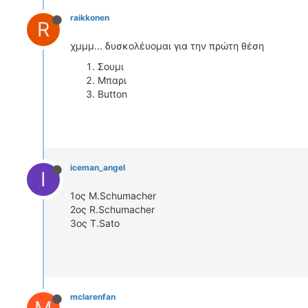
raikkonen
R
χμμμ... δυσκολέυομαι για την πρώτη θέση
Σουμι
Μπαρι
Βutton
iceman_angel
I
1oς Μ.Schumacher
2oς R.Schumacher
3oς T.Sato
mclarenfan