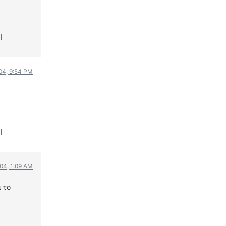
ΟΔΗΓΟΥΜΕ
ΕΠΙΚΑΙΡΟΤΗΤΑ
ΑΓΩΝΕΣ
CLASSIC
004, 9:54 PM
ΑΡΧΕΙΟ ΤΕΥΧΩΝ
004, 1:09 AM
 το