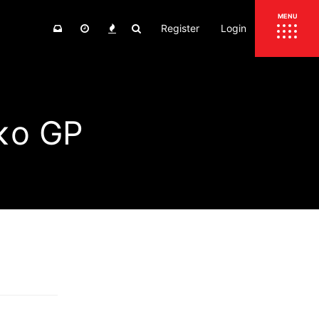
Register
Login
ΕΠΙΚΑΙΡΟΤΗΤΑ
MENU
ΕΛΛΑΔΑ
ΚΟΣΜΟΣ
κο GP
ΤΙΜΕΣ
ΕΚΘΕΣΕΙΣ
ΕΚΔΗΛΩΣΕΙΣ 4Τ
ΣΥΝΕΝΤΕΥΞΕΙΣ
4ΤΡΟΧΟΙ
ΔΟΚΙΜΕΣ
TEST
ΣΥΓΚΡΙΣΗ
ΠΑΡΟΥΣΙΑΣΕΙΣ
ΣΥΓΚΡΙΤΙΚΕΣ ΔΟΚΙΜΕΣ
ΑΓΩΝΙΣΤΙΚΕΣ ΓΝΩΡΙΜΙΕΣ
ΔΟΚΙΜΕΣ ΕΛΑΣΤΙΚΩΝ
ΕΙΔΙΚΕΣ ΔΙΑΔΡΟΜΕΣ