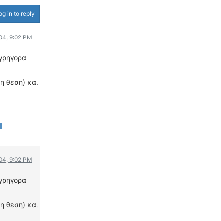
ΟΔΟΙΠΟΡΙΚΑ
og in to reply
VIDEO
004, 9:02 PM
4TTV
 γρηγορα
ΝΕΑ ΜΟΝΤΕΛΑ
ΑΓΩΝΕΣ
η θεση) και
CANDID CAMERA
ΤΕΧΝΟΛΟΓΙΑ
ΕΙΔΗΣΕΙΣ – ΠΑΡΟΥΣΙΑΣΕΙΣ
ΛΕΞΙΚΟ
ΠΕΡΙΒΑΛΛΟΝ
004, 9:02 PM
ΔΟΚΙΜΕΣ – ΠΑΡΟΥΣΙΑΣΕΙΣ
ΕΙΔΗΣΕΙΣ
 γρηγορα
ΑΓΩΝΕΣ
η θεση) και
FORMULA 1