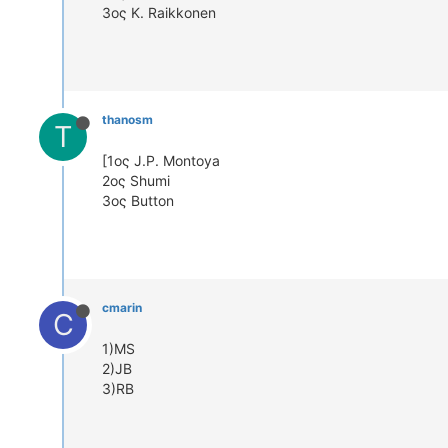
3ος K. Raikkonen
thanosm
T
[1ος J.P. Montoya
2ος Shumi
3ος Button
cmarin
C
1)MS
2)JB
3)RB