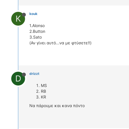
kouk
K
1.Alonso
2.Button
3.Sato
(Αν γίνει αυτό...να με φτύσετε!!)
drizzt
D
MS
RB
KR
Να πάρουμε και κανα πόντο