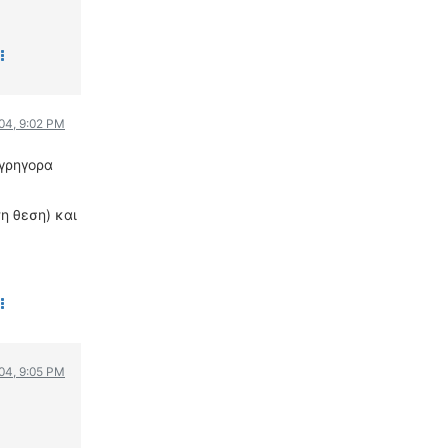
WRC
ΔΙΕΘΝΕΙΣ ΑΓΩΝΕΣ
ΕΛΛΗΝΙΚΟΙ ΑΓΩΝΕΣ
ΤΙΜΕΣ
004, 9:02 PM
4T CLASSIC
 γρηγορα
ΜΟΝΤΕΛΑ
ΚΑΤΑΣΚΕΥΑΣΤΕΣ
η θεση) και
ΠΡΟΣΩΠΙΚΟΤΗΤΕΣ
ΑΓΩΝΙΣΤΙΚΑ ΑΥΤΟΚΙΝΗΤΑ
ΑΓΩΝΕΣ/ΔΙΟΡΓΑΝΩΣΕΙΣ
ΑΓΟΡΑ
ΠΩΛΗΣΕΙΣ
004, 9:05 PM
ΠΡΟΣΦΟΡΕΣ
ΜΕΤΑΧΕΙΡΙΣΜΕΝΑ
2ΤΡΟΧΟΙ