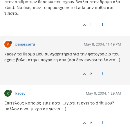
στον αριθμο των θεσεων που εχουν βγαλει στον δρομο κλπ
ΟΔΗΓΟΥΜΕ
κλπ.). Να δεις πως το προσεχουν το Lada μην παθει και
ΕΠΙΚΑΙΡΟΤΗΤΑ
τιποτα...
ΑΓΩΝΕΣ
1
CLASSIC
ΑΡΧΕΙΟ ΤΕΥΧΩΝ
P
panoscorfu
May 8, 2004, 11:49 PM
kacey τα θερμα μου συνχαρητηρια για την φοτογραφια που
εχεις βαλει στην υπογραφη σου (και δεν εννοω το λαντα...)
2
K
kacey
May 9, 2004, 1:29 AM
Επιτελους καποιος ειπε κατι....(γιατι τι εχει το drift μου?
μαλλον ειναι μικρο σε γωνια... )
2