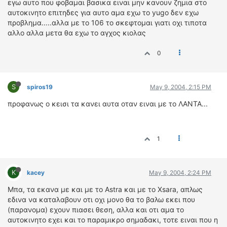
εγω αυτο που φοβαμαι βασικα ειναι μην κανουν ζημια στο
αυτοκινητο επιτηδες για αυτο αμα εχω το yugo δεν εχω
προβλημα.....αλλα με το 106 το σκεφτομαι γιατι οχι τιποτα
αλλο αλλα μετα θα εχω το αγχος κιολας
0
S
spiros19
May 9, 2004, 2:15 PM
προφανως ο κεισι τα κανει αυτα οταν ειναι με το ΛΑΝΤΑ...
1
K
kacey
May 9, 2004, 2:24 PM
Μπα, τα εκανα με και με το Astra και με το Xsara, απλως
εδινα να καταλαβουν οτι οχι μονο θα το βαλω εκει που
(παρανομα) εχουν πιασει θεση, αλλα και οτι αμα το
αυτοκινητο εχει και το παραμικρο σημαδακι, τοτε ειναι που η