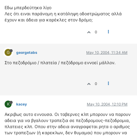
Εδω μπερδεύτηκα λίγο
Λες ότι ειναι παράνομη η κατάληψη οδοστρώματος αλλά
έχουν και άδεια για καρέκλες στον δρόμο;
0
G
georgetabs
May 10, 2004, 11:34 AM
Στο πεζοδρόμιο / πλατεία / πεζόδρομο εννοεί μάλλον.
0
K
kacey
May 10, 2004, 12:10 PM
Ακριβως αυτο εννουσα. Οι ταβερνες κλπ μπορουν να παρουν
αδεια για να βγαλουν τραπεζια σε πεζοδρομους-πεζοδρομια,
πλατειες κλπ. Οπου στην αδεια αναγραφεται ρητα ο αριθμος
των τραπεζιων (ή καρεκλων, δεν θυμαμαι) που μπορουν να