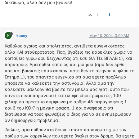
δικαιωμα, αλλα δεν μου βγαινει!
1
K
kacey
May 10, 2004, 3:09 AM
Καθολου αγριος και απολιτιστος, αντιθετα ευγενικοτατος
αλλα ΚΑΙ σταθεροτατος. Πας, βγαζεις τις καρεκλες χωρις να
κοιταξεις γυρω σου δειχνωντας οτι εσυ ΘΑ ΤΙΣ ΒΓΑΛΕΙΣ), και
παρκαρεις. Αμα ερθει καποιος και μιλησει (αμα δεν ερθει
πας και βρισκεις εσυ καποιον, ποτε δεν το αφηνουμε φλου το
ζητημα...), του απαντας ευγενικα οτι αμα εχετε προβλημα
μπορειτε να καλεσετε την αστυνομια. Αλλα αμα την
καλεσετε μαλλοον θα βρειτε τον μπελα σας γιατι αυτο που
κανετε ειναι παρανομο ('καταλυψη οδοστρωματος, 100
χιλιαρικα προστιμο συμφωνα με αρθρο 48 παραγραφους 1
και 6 του ΚΟΚ' η μαγικη φραση...) και αναφερεις οτι
διατιθεσαι να τους φωναξεις ο ιδιος για να σε ενημερωσουν
αν δημιουργεις προβλημα .
'Απλως, αμα ερθουν και δουνε τιποτα παρανομο πχ με τον
αριθμο των καρεκλων που εχετε βγαλει στον δρομο, θα εχετε