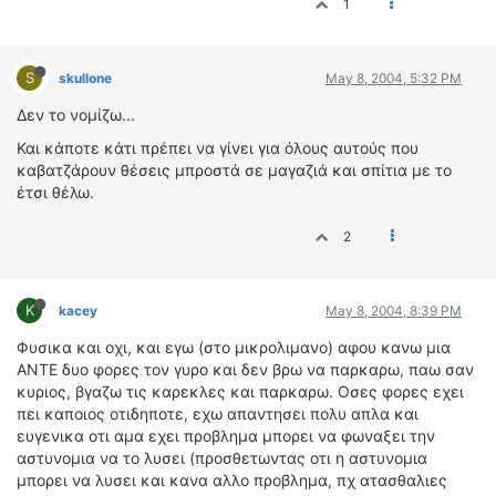
1
ΔΙΕΘΝΕΙΣ ΑΓΩΝΕΣ
ΕΛΛΗΝΙΚΟΙ ΑΓΩΝΕΣ
S
skullone
May 8, 2004, 5:32 PM
ΤΙΜΕΣ
Δεν το νομίζω...
Και κάποτε κάτι πρέπει να γίνει για όλους αυτούς που
4T CLASSIC
καβατζάρουν θέσεις μπροστά σε μαγαζιά και σπίτια με το
ΜΟΝΤΕΛΑ
έτσι θέλω.
ΚΑΤΑΣΚΕΥΑΣΤΕΣ
ΠΡΟΣΩΠΙΚΟΤΗΤΕΣ
2
ΑΓΩΝΙΣΤΙΚΑ ΑΥΤΟΚΙΝΗΤΑ
ΑΓΩΝΕΣ/ΔΙΟΡΓΑΝΩΣΕΙΣ
K
kacey
May 8, 2004, 8:39 PM
ΑΓΟΡΑ
Φυσικα και οχι, και εγω (στο μικρολιμανο) αφου κανω μια
ΑΝΤΕ δυο φορες τον γυρο και δεν βρω να παρκαρω, παω σαν
ΠΩΛΗΣΕΙΣ
κυριος, βγαζω τις καρεκλες και παρκαρω. Οσες φορες εχει
ΠΡΟΣΦΟΡΕΣ
πει καποιος οτιδηποτε, εχω απαντησει πολυ απλα και
ΜΕΤΑΧΕΙΡΙΣΜΕΝΑ
ευγενικα οτι αμα εχει προβλημα μπορει να φωναξει την
αστυνομια να το λυσει (προσθετωντας οτι η αστυνομια
2ΤΡΟΧΟΙ
μπορει να λυσει και κανα αλλο προβλημα, πχ ατασθαλιες