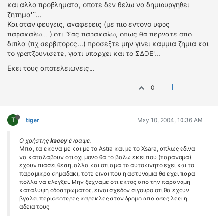
και αλλα προβληματα, οποτε δεν θελω να δημιουργηθει
ζητημα'¨...
Και οταν φευγεις, αναφερεις (με πιο εντονο υφος
παρακαλω... ) οτι 'Σας παρακαλω, οπως θα περνατε απο
διπλα (πχ σερβιτορος...) προσεξτε μην γινει καμμια ζημια και
το γρατζουνισετε, γιατι υπαρχει και το ΣΔΟΕ'...
Εκει τους αποτελειωνεις...
0
T
tiger
May 10, 2004, 10:36 AM
Ο χρήστης
kacey
έγραψε:
Μπα, τα εκανα με και με το Astra και με το Xsara, απλως εδινα
να καταλαβουν οτι οχι μονο θα το βαλω εκει που (παρανομα)
εχουν πιασει θεση, αλλα και οτι αμα το αυτοκινητο εχει και το
παραμικρο σημαδακι, τοτε ειναι που η αστυνομια θα εχει παρα
πολλα να ελεγξει. Μην ξεχναμε οτι εκτος απο την παρανομη
καταλυψη οδοστρωματος, ειναι σχεδον σιγουρο οτι θα εχουν
βγαλει περισσοτερες καρεκλες στον δρομο απο οσες λεει η
αδεια τους