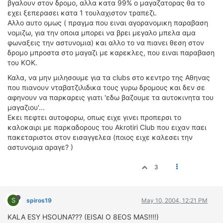
βγαλουν στον δρομο, αλλα κατα 99% ο μαγαζατορας θα το
εχει ξεπερασει κατα 1 τουλαχιστον τραπεζι.
Αλλο αυτο ομως ( πραγμα που ειναι αγορανομικη παραβαση
νομιζω, για την οποια μπορει να βρει μεγαλο μπελα αμα
φωναξεις την αστυνομια) και αλλο το να πιανει θεση στον
δρομο μπροστα στο μαγαζι με καρεκλες, που ειναι παραβαση
του ΚΟΚ.
Καλα, να μην μιλησουμε για τα clubs στο κεντρο της Αθηνας
που πιανουν νταβατζιλιδικα τους γυρω δρομους και δεν σε
αφηνουν να παρκαρεις γιατι 'εδω βαζουμε τα αυτοκινητα του
μαγαζιου'...
Εκει πεφτει αυτοφορω, οπως ειχε γινει προπερσι το
καλοκαιρι με παρκαδορους του Akrotiri Club που ειχαν παει
πακεταριστοι στον εισαγγελεα (ποιος ειχε καλεσει την
αστυνομια αραγε? )
3
S
spiros19
May 10, 2004, 12:21 PM
KALA ESY HSOUNA??? (EISAI O 8EOS MAS!!!!)