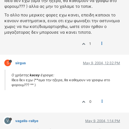
Ιδεα δεν εχω (αμα την ηξερα, θα καθομουν να γραφω στο
φορουμ??? ) αλλα ας μην το χαλαμε το τοπικ.
Το αλλο που μερικες φορες εχω κανει, επειδη καποιοι το
κανουν συστηματικα, ειναι οτι εχω φωναξει την αστυνομια
χωρις να πω κατι/διαμαρτυρηθω, ωστε οταν ηρθαν ο
μαγαζατορας δεν μπορουσε να κανει τιποτα.
1
S
sirgus
May 9, 2004, 12:32 PM
Ο χρήστης
kacey
έγραψε:
Ιδεα δεν εχω (**αμα την ηξερα, θα καθομουν να γραφω στο
φορουμ??? ** )
0
V
vagelis-rallye
May 9, 2004, 1:14 PM