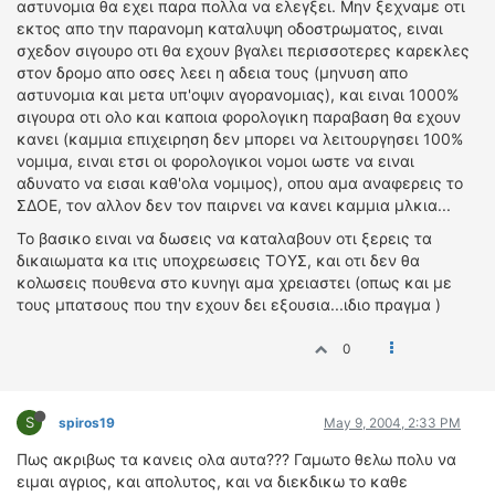
αστυνομια θα εχει παρα πολλα να ελεγξει. Μην ξεχναμε οτι
εκτος απο την παρανομη καταλυψη οδοστρωματος, ειναι
σχεδον σιγουρο οτι θα εχουν βγαλει περισσοτερες καρεκλες
στον δρομο απο οσες λεει η αδεια τους (μηνυση απο
αστυνομια και μετα υπ'οψιν αγορανομιας), και ειναι 1000%
σιγουρα οτι ολο και καποια φορολογικη παραβαση θα εχουν
κανει (καμμια επιχειρηση δεν μπορει να λειτουργησει 100%
νομιμα, ειναι ετσι οι φορολογικοι νομοι ωστε να ειναι
αδυνατο να εισαι καθ'ολα νομιμος), οπου αμα αναφερεις το
ΣΔΟΕ, τον αλλον δεν τον παιρνει να κανει καμμια μλκια...
Το βασικο ειναι να δωσεις να καταλαβουν οτι ξερεις τα
δικαιωματα κα ιτις υποχρεωσεις ΤΟΥΣ, και οτι δεν θα
κολωσεις πουθενα στο κυνηγι αμα χρειαστει (οπως και με
τους μπατσους που την εχουν δει εξουσια...ιδιο πραγμα )
0
S
spiros19
May 9, 2004, 2:33 PM
Πως ακριβως τα κανεις ολα αυτα??? Γαμωτο θελω πολυ να
ειμαι αγριος, και απολυτος, και να διεκδικω το καθε