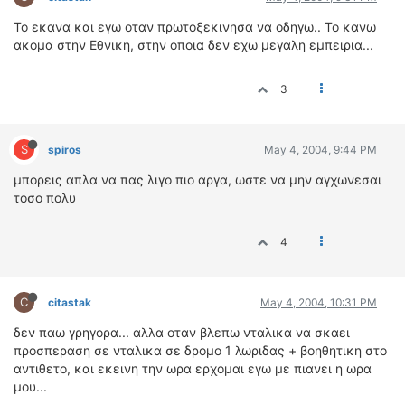
Το εκανα και εγω οταν πρωτοξεκινησα να οδηγω.. Το κανω
ακομα στην Εθνικη, στην οποια δεν εχω μεγαλη εμπειρια...
3
S
spiros
May 4, 2004, 9:44 PM
μπορεις απλα να πας λιγο πιο αργα, ωστε να μην αγχωνεσαι
τοσο πολυ
4
C
citastak
May 4, 2004, 10:31 PM
δεν παω γρηγορα... αλλα οταν βλεπω νταλικα να σκαει
προσπεραση σε νταλικα σε δρομο 1 λωριδας + βοηθητικη στο
αντιθετο, και εκεινη την ωρα ερχομαι εγω με πιανει η ωρα
μου...