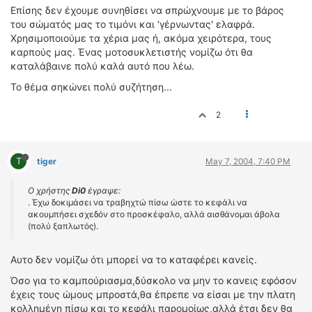
Επίσης δεν έχουμε συνηθίσει να σπρώχνουμε με το βάρος
του σώματός μας το τιμόνι και 'γέρνωντας' ελαφρά.
Χρησιμοποιούμε τα χέρια μας ή, ακόμα χειρότερα, τους
καρπούς μας. Ένας μοτοσυκλετιστής νομίζω ότι θα
καταλάβαινε πολύ καλά αυτό που λέω.
Το θέμα σηκώνει πολύ συζήτηση...
2
T
tiger
May 7, 2004, 7:40 PM
Ο χρήστης
Di0
έγραψε:
. Έχω δοκιμάσει να τραβηχτώ πίσω ώστε το κεφάλι να
ακουμπήσει σχεδόν στο προσκέφαλο, αλλά αισθάνομαι άβολα
(πολύ ξαπλωτός).
Αυτο δεν νομίζω ότι μπορεί να το καταφέρει κανείς.
Όσο για το καμπούριασμα,δύσκολο να μην το κανεις εφόσον
έχεις τους ώμους μπροστά,θα έπρεπε να είσαι με την πλατη
κολλημένη πίσω και το κεφάλι παρομοίως,αλλά έτσι δεν θα