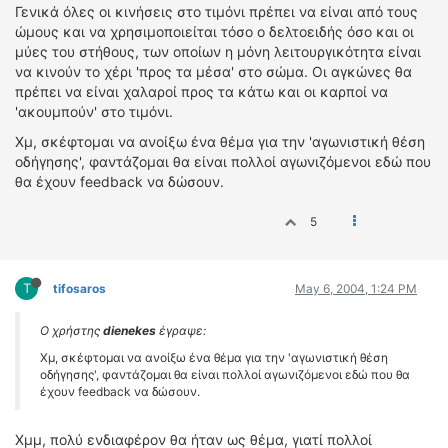
Γενικά όλες οι κινήσεις στο τιμόνι πρέπει να είναι από τους
ώμους και να χρησιμοποιείται τόσο ο δελτοειδής όσο και οι
μύες του στήθους, των οποίων η μόνη λειτουργικότητα είναι
να κινούν το χέρι 'προς τα μέσα' στο σώμα. Οι αγκώνες θα
πρέπει να είναι χαλαροί προς τα κάτω και οι καρποί να
'ακουμπούν' στο τιμόνι.
Χμ, σκέφτομαι να ανοίξω ένα θέμα για την 'αγωνιστική θέση
οδήγησης', φαντάζομαι θα είναι πολλοί αγωνιζόμενοι εδώ που
θα έχουν feedback να δώσουν.
5
T
tifosaros
May 6, 2004, 1:24 PM
Ο χρήστης
dienekes
έγραψε:
Χμ, σκέφτομαι να ανοίξω ένα θέμα για την 'αγωνιστική θέση
οδήγησης', φαντάζομαι θα είναι πολλοί αγωνιζόμενοι εδώ που θα
έχουν feedback να δώσουν.
Χμμ, πολύ ενδιαφέρον θα ήταν ως θέμα, γιατί πολλοί