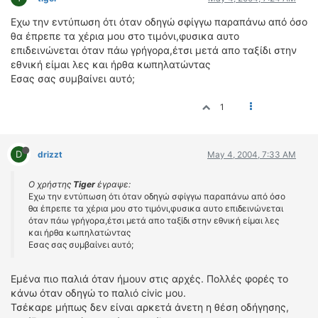
ΔΙΕΘΝΕΙΣ ΑΓΩΝΕΣ
Εχω την εντύπωση ότι όταν οδηγώ σφίγγω παραπάνω από όσο
ΕΛΛΗΝΙΚΟΙ ΑΓΩΝΕΣ
θα έπρεπε τα χέρια μου στο τιμόνι,φυσικα αυτο
επιδεινώνεται όταν πάω γρήγορα,έτσι μετά απο ταξίδι στην
εθνική είμαι λες και ήρθα κωπηλατώντας
ΤΙΜΕΣ
Εσας σας συμβαίνει αυτό;
4T CLASSIC
1
ΜΟΝΤΕΛΑ
ΚΑΤΑΣΚΕΥΑΣΤΕΣ
ΠΡΟΣΩΠΙΚΟΤΗΤΕΣ
D
drizzt
May 4, 2004, 7:33 AM
ΑΓΩΝΙΣΤΙΚΑ ΑΥΤΟΚΙΝΗΤΑ
Ο χρήστης
Tiger
έγραψε:
ΑΓΩΝΕΣ/ΔΙΟΡΓΑΝΩΣΕΙΣ
Εχω την εντύπωση ότι όταν οδηγώ σφίγγω παραπάνω από όσο
θα έπρεπε τα χέρια μου στο τιμόνι,φυσικα αυτο επιδεινώνεται
ΑΓΟΡΑ
όταν πάω γρήγορα,έτσι μετά απο ταξίδι στην εθνική είμαι λες
και ήρθα κωπηλατώντας
ΠΩΛΗΣΕΙΣ
Εσας σας συμβαίνει αυτό;
ΠΡΟΣΦΟΡΕΣ
ΜΕΤΑΧΕΙΡΙΣΜΕΝΑ
Εμένα πιο παλιά όταν ήμουν στις αρχές. Πολλές φορές το
κάνω όταν οδηγώ το παλιό civic μου.
2ΤΡΟΧΟΙ
Τσέκαρε μήπως δεν είναι αρκετά άνετη η θέση οδήγησης,