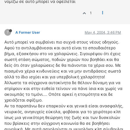
νομίζω σε αυτό μπορεί να οφείλεται
ΟΔΗΓΟΥΜΕ
ΕΠΙΚΑΙΡΟΤΗΤΑ
1
ΑΓΩΝΕΣ
CLASSIC
?
A Former User
May 4, 2004, 3:46 PM
ΑΡΧΕΙΟ ΤΕΥΧΩΝ
Αυτό μπορεί να συμβαίνει πιο συχνά στους νέους οδηγούς.
Αφού το αντιλαμβάνεσαι και αυτό είναι το σπουδαιότερο
βήμα, εξασκήσου στο να χαλαρώνεις. Σιγουρέψου ότι έχεις
σωστή στάση σώματος, ποδιών χεριών που βοηθάει και θα
δείς ότι όταν χαλαρώσεις δε θα πιάνονται τα χέρια σου. Με
πιασμένα χέρια κινδυνεύεις και να μην αντιδράσεις σωστά
αλλά το ίδιο ισχύει και για υπερβολική χαλαρότητα!
Άλλωστε τα σύγχρονα αυτοκίνητα δε θέλουν δύναμη για να
στρίψουν και στην ευθεία τείνουν να πάνε ίσια και χωρίς να
ακουμπάς το τιμόνι.... Οπότε αρκεί η ετοιμότητα και δε
χρειάζεται σφίξιμο.
Αν τα παραπάνω δεν επαρκούν και γενικά είσαι ανασφαλής,
νευρικός, ανησυχείς εύκολα, φοβάσαι για το χειρότερο κλπ
ίσως μια γενικότερη θεώρηση της ζωής και των δυσκολιών
που βρίσκεις στην σύγχρονη κοινωνία θα σε βοηθήσει
συνολικά. Με αυτά ασχολούνται οι ψυχολόγοι κλπ σύμβουλοι