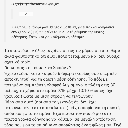
Ο χρήστης
tifosaros
έγραψε:
Χμμ, πολύ ενδιαφέρον θα ήταν ως θέμα, γιατί πολλοί άνθρωποι
δεν ξέρουν (-με) πώς γίνεται η σωστή ρύθμιση της θέσης
οδήγησης. Έστω και για καθημερινή οδήγηση.
Το σκεφτόμουν όλως τυχαίως αυτές τις μέρες αυτό το θέμα
αλλά φαντάστηκα ότι είναι πολύ τετριμμένο και δεν άνοιξα
σχετικό topic.
Για να σας κουράσω λίγο λοιπόν :Ρ
Έχω ακούσει κατά καιρούς διάφορα (κυρίως σε εκπομπές
αυτοκινήτου) για τη σωστή θέση οδήγησης. Το πόδι με
πατημένο συμπλέκτη ελαφρά λυγισμένο, η πλάτη στις 30
μοίρες, τα χέρια στο τιμόνι 9:15 μέχρι 10:10 (θέσεις, όχι
χρονικά ) ώστε με μισή στροφή να τεντώνουν.
Πέρα από αυτά (και από το γεγονός ότι δεν έχω
μοιρογνωμόνιο στο αυτοκίνητο...), είχα απορία για τη σωστή
απόσταση από το τιμόνι. Έχω πιάσει τον εαυτό μου στα
πρώτα χρόνια οδήγησης να κάθομαι σε μεγάλη απόσταση,
τόσο που μου το επισήμανε απορώντας ένας φίλος μου. Σιγά