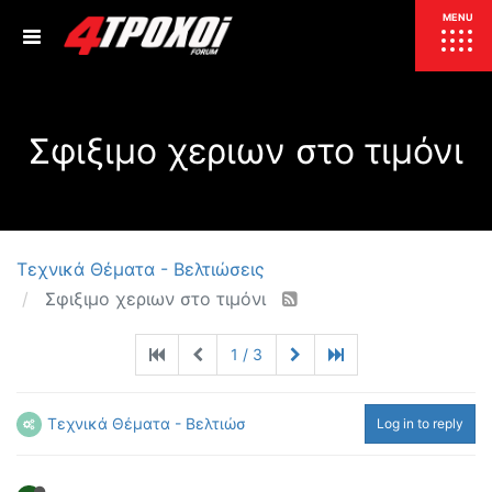
ΕΠΙΚΑΙΡΟΤΗΤΑ
MENU
ΕΛΛΑΔΑ
Σφιξιμο χεριων στο τιμόνι
ΚΟΣΜΟΣ
ΤΙΜΕΣ
ΕΚΘΕΣΕΙΣ
ΕΚΔΗΛΩΣΕΙΣ 4Τ
ΣΥΝΕΝΤΕΥΞΕΙΣ
4ΤΡΟΧΟΙ
Τεχνικά Θέματα - Βελτιώσεις
Σφιξιμο χεριων στο τιμόνι
ΔΟΚΙΜΕΣ
TEST
ΣΥΓΚΡΙΣΗ
1 / 3
ΠΑΡΟΥΣΙΑΣΕΙΣ
ΣΥΓΚΡΙΤΙΚΕΣ ΔΟΚΙΜΕΣ
ΑΓΩΝΙΣΤΙΚΕΣ ΓΝΩΡΙΜΙΕΣ
Τεχνικά Θέματα - Βελτιώσεις
Log in to reply
ΔΟΚΙΜΕΣ ΕΛΑΣΤΙΚΩΝ
ΕΙΔΙΚΕΣ ΔΙΑΔΡΟΜΕΣ