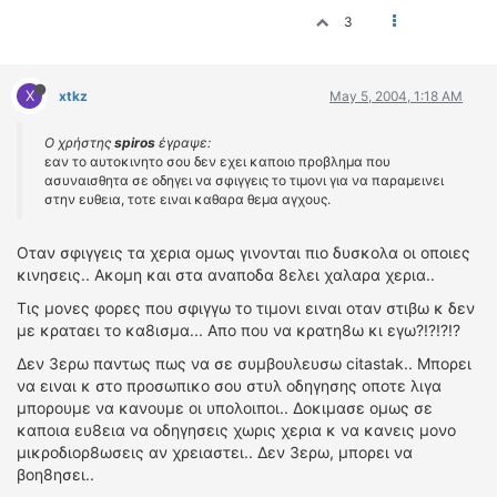
3
X
xtkz
May 5, 2004, 1:18 AM
Ο χρήστης
spiros
έγραψε:
εαν το αυτοκινητο σου δεν εχει καποιο προβλημα που
ασυναισθητα σε οδηγει να σφιγγεις το τιμονι για να παραμεινει
στην ευθεια, τοτε ειναι καθαρα θεμα αγχους.
Οταν σφιγγεις τα χερια ομως γινονται πιο δυσκολα οι οποιες
κινησεις.. Ακομη και στα αναποδα 8ελει χαλαρα χερια..
Τις μονες φορες που σφιγγω το τιμονι ειναι οταν στιβω κ δεν
με κραταει το κα8ισμα... Απο που να κρατη8ω κι εγω?!?!?!?
Δεν 3ερω παντως πως να σε συμβουλευσω citastak.. Μπορει
να ειναι κ στο προσωπικο σου στυλ οδηγησης οποτε λιγα
μπορουμε να κανουμε οι υπολοιποι.. Δοκιμασε ομως σε
καποια ευ8εια να οδηγησεις χωρις χερια κ να κανεις μονο
μικροδιορ8ωσεις αν χρειαστει.. Δεν 3ερω, μπορει να
βοη8ησει..