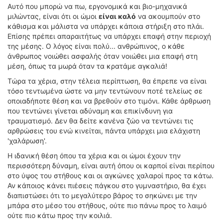
Αυτό που μπορώ να πω, εργονομικά και βιο-μηχανικά
μιλώντας, είναι ότι οι ώμοι
είναι καλό
να ακουμπούν στο
κάθισμα και μάλιστα να υπάρχει κάποια στήριξη στο πλάι.
Επίσης πρέπει απαραιτήτως να υπάρχει επαφή στην περιοχή
της μέσης. Ο λόγος είναι πολύ... ανθρώπινος, ο κάθε
άνθρωπος νοιώθει ασφαλής όταν νοιώθει μια επαφή στη
μέση, όπως τα μωρά όταν τα κρατάμε αγκαλιά!
Τώρα τα χέρια, στην τέλεια περίπτωση, θα έπρεπε να είναι
τόσο τεντωμένα ώστε να μην τεντώνουν ποτέ τελείως σε
οποιαδήποτε θέση και να βρεθούν στο τιμόνι. Κάθε άρθρωση
που τεντώνει γίνεται αδύναμη και επικίνδυνη για
τραυματισμό. Δεν θα δείτε κανένα ζώο να τεντώνει τις
αρθρώσεις του ενώ κινείται, πάντα υπάρχει μια ελάχιστη
'χαλάρωση'.
Η ιδανική θέση όπου τα χέρια και οι ώμοι έχουν την
περισσότερη δύναμη, είναι αυτή όπου οι καρποί είναι περίπου
στο ύψος του στήθους και οι αγκώνες χαλαροί προς τα κάτω.
Αν κάποιος κάνει πιέσεις πάγκου στο γυμναστήριο, θα έχει
διαπιστώσει ότι το μεγαλύτερο βάρος το σηκώνει με την
μπάρα στο μέσο του στήθους, ούτε πιο πάνω προς το λαιμό
ούτε πιο κάτω προς την κοιλιά.