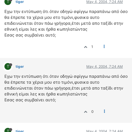
T
tiger
May 4, 2004, 7:24 AM
ΟΔΟΙΠΟΡΙΚΑ
Εχω την εντύπωση ότι όταν οδηγώ σφίγγω παραπάνω από όσο
VIDEO
θα έπρεπε τα χέρια μου στο τιμόνι,φυσικα αυτο
4TTV
επιδεινώνεται όταν πάω γρήγορα,έτσι μετά απο ταξίδι στην
εθνική είμαι λες και ήρθα κωπηλατώντας
ΝΕΑ ΜΟΝΤΕΛΑ
Εσας σας συμβαίνει αυτό;
ΑΓΩΝΕΣ
CANDID CAMERA
1
ΤΕΧΝΟΛΟΓΙΑ
T
ΕΙΔΗΣΕΙΣ – ΠΑΡΟΥΣΙΑΣΕΙΣ
tiger
May 4, 2004, 7:24 AM
ΛΕΞΙΚΟ
Εχω την εντύπωση ότι όταν οδηγώ σφίγγω παραπάνω από όσο
θα έπρεπε τα χέρια μου στο τιμόνι,φυσικα αυτο
ΠΕΡΙΒΑΛΛΟΝ
επιδεινώνεται όταν πάω γρήγορα,έτσι μετά απο ταξίδι στην
εθνική είμαι λες και ήρθα κωπηλατώντας
ΔΟΚΙΜΕΣ – ΠΑΡΟΥΣΙΑΣΕΙΣ
Εσας σας συμβαίνει αυτό;
ΕΙΔΗΣΕΙΣ
0
ΑΓΩΝΕΣ
FORMULA 1
WRC
T
tiger
May 4, 2004, 7:24 AM