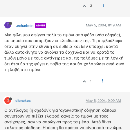
3
T
May 5, 2004, 8:19 AM
techadmin
ADMIN
Μια φίλη μου σφίγγει πολύ το τιμόνι από φόβο (νέα οδηγός),
σε σημείο που ασπρίζουν οι κλειδώσεις της. Τη συμβούλεψα
όταν οδηγεί στην εθνική σε ευθεία και δεν υπάρχει κοντά
άλλο αυτοκίνητο να ανοίγει τα δάχτυλα και να κρατά το
τιμόνι μόνο με τους αντίχειρες και τις παλάμες με τη λογική
ότι έτσι θα της φύγει η φοβία της και θα χαλαρώσει σιγά-σιγά
τη λαβή στο τιμόνι.
1
D
dienekes
May 5, 2004, 9:09 AM
Ο αντίλογος (ή σχεδόν): για 'αγωνιστική' οδήγηση κάποιοι
συνιστούν να πιέζει ελαφρά κανείς το τιμόνι με τους
αντίχειρες, σαν να σπρώχνει προς τα μέσα. Αυτό δίνει
καλύτερη αίσθηση. Η πίεση θα πρέπει να είναι από τον ώμο.