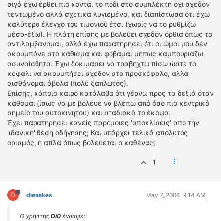
σιγά έχω έρθει πιο κοντά, το πόδι στο συμπλέκτη όχι σχεδόν
τεντωμένο αλλά σχετικά λυγισμένο, και διαπίστωσα ότι έχω
καλύτερο έλεγχο του τιμονιού έτσι (χωρίς να το ρυθμίζω
μέσα-έξω). Η πλάτη επίσης με βολεύει σχεδόν όρθια όπως το
αντιλαμβάνομαι, αλλά έχω παρατηρήσει ότι οι ώμοι μου δεν
ακουμπάνε στο κάθισμα και φοβάμαι μήπως καμπουριάζω
ασυναίσθητα. Έχω δοκιμάσει να τραβηχτώ πίσω ώστε το
κεφάλι να ακουμπήσει σχεδόν στο προσκέφαλο, αλλά
αισθάνομαι άβολα (πολύ ξαπλωτός).
Επίσης, κάποιο καιρό κατάλαβα ότι γέρνω προς τα δεξιά όταν
κάθομαι (ίσως να με βόλευε να βλέπω από όσο πιο κεντρικό
σημείο του αυτοκινήτου) και σταδιακά το έκοψα.
Έχει παρατηρήσει κανείς παρόμοιες 'αποκλίσεις' από την
'ιδανική' θέση οδήγησης; Και υπάρχει τελικά απόλυτος
ορισμός, ή απλά όπως βολεύεται ο καθένας;
1
D
dienekes
May 7, 2004, 9:14 AM
Ο χρήστης
Di0
έγραψε: