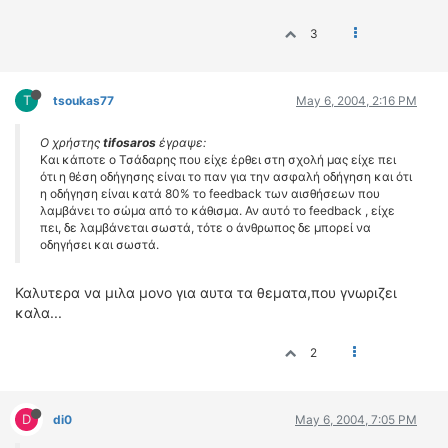
3
T
tsoukas77
May 6, 2004, 2:16 PM
Ο χρήστης
tifosaros
έγραψε:
Και κάποτε ο Τσάδαρης που είχε έρθει στη σχολή μας είχε πει
ότι η θέση οδήγησης είναι το παν για την ασφαλή οδήγηση και ότι
η οδήγηση είναι κατά 80% το feedback των αισθήσεων που
λαμβάνει το σώμα από το κάθισμα. Αν αυτό το feedback , είχε
πει, δε λαμβάνεται σωστά, τότε ο άνθρωπος δε μπορεί να
οδηγήσει και σωστά.
Καλυτερα να μιλα μονο για αυτα τα θεματα,που γνωριζει
καλα...
2
D
di0
May 6, 2004, 7:05 PM