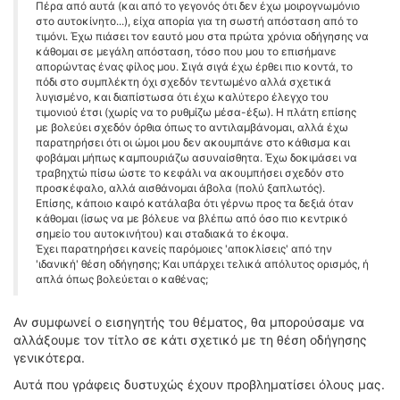
Πέρα από αυτά (και από το γεγονός ότι δεν έχω μοιρογνωμόνιο
στο αυτοκίνητο...), είχα απορία για τη σωστή απόσταση από το
τιμόνι. Έχω πιάσει τον εαυτό μου στα πρώτα χρόνια οδήγησης να
κάθομαι σε μεγάλη απόσταση, τόσο που μου το επισήμανε
απορώντας ένας φίλος μου. Σιγά σιγά έχω έρθει πιο κοντά, το
πόδι στο συμπλέκτη όχι σχεδόν τεντωμένο αλλά σχετικά
λυγισμένο, και διαπίστωσα ότι έχω καλύτερο έλεγχο του
τιμονιού έτσι (χωρίς να το ρυθμίζω μέσα-έξω). Η πλάτη επίσης
με βολεύει σχεδόν όρθια όπως το αντιλαμβάνομαι, αλλά έχω
παρατηρήσει ότι οι ώμοι μου δεν ακουμπάνε στο κάθισμα και
φοβάμαι μήπως καμπουριάζω ασυναίσθητα. Έχω δοκιμάσει να
τραβηχτώ πίσω ώστε το κεφάλι να ακουμπήσει σχεδόν στο
προσκέφαλο, αλλά αισθάνομαι άβολα (πολύ ξαπλωτός).
Επίσης, κάποιο καιρό κατάλαβα ότι γέρνω προς τα δεξιά όταν
κάθομαι (ίσως να με βόλευε να βλέπω από όσο πιο κεντρικό
σημείο του αυτοκινήτου) και σταδιακά το έκοψα.
Έχει παρατηρήσει κανείς παρόμοιες 'αποκλίσεις' από την
'ιδανική' θέση οδήγησης; Και υπάρχει τελικά απόλυτος ορισμός, ή
απλά όπως βολεύεται ο καθένας;
Αν συμφωνεί ο εισηγητής του θέματος, θα μπορούσαμε να
αλλάξουμε τον τίτλο σε κάτι σχετικό με τη θέση οδήγησης
γενικότερα.
Αυτά που γράφεις δυστυχώς έχουν προβληματίσει όλους μας.