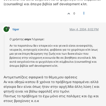
(counselling) και άπειρα βιβλία self development κλπ.
0
T
tiger
May 4, 2004, 6:02 PM
Ο χρήστης
onyx !
έγραψε:
Αν τα παραπάνω δεν επαρκούν και γενικά είσαι ανασφαλής,
νευρικός, ανησυχείς εύκολα, φοβάσαι για το χειρότερο κλπ ίσως
μια γενικότερη θεώρηση της ζωής και των δυσκολιών που
βρίσκεις στην σύγχρονη κοινωνία θα σε βοηθήσει συνολικά. Με
αυτά ασχολούνται οι ψυχολόγοι κλπ σύμβουλοι (counselling) και
άπειρα βιβλία self development κλπ.
Αντιμετωπίζεις σφαιρικά το θέμα,μου αρέσεις
Αν και οδηγώ καπου 8 χρόνια το πρόβλημα παραμένει αλλά
σίγουρα δεν είναι όπως ήταν στην αρχή.Μία άλλη λύση ( και
φτηνή) ειναι να βάλω αφρολέξ στο τιμόνι
Παντως το πρόβλημα το έχω μόνο στις παλάμες και όχι και
στους βραχίονες κ.ο.κ