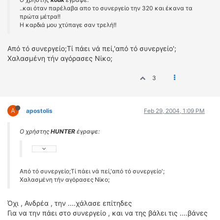
..και όταν παρέλαβα απο το συνεργείο την 320 και έκανα τα
πρώτα μέτρα!!
Η καρδιά μου χτύπαγε σαν τρελή!!
Από τό συνεργείο;Τί πάει νά πεί,'από τό συνεργείο';
Χαλασμένη τήν αγόρασες Νίκο;
3
A
apostolis
Feb 29, 2004, 1:09 PM
Ο χρήστης
HUNTER
έγραψε:
Από τό συνεργείο;Τί πάει νά πεί,'από τό συνεργείο';
Χαλασμένη τήν αγόρασες Νίκο;
Όχι , Ανδρέα , την ....χάλασε επίτηδες
Για να την πάει στο συνεργείο , και να της βάλει τις ....βάνες