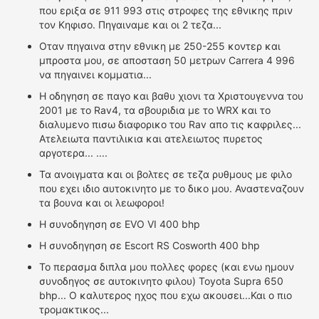
που εριξα σε 911 993 στις στροφες της εθνικης πριν
τον Κηφισο. Πηγαιναμε και οι 2 τεζα...
Οταν πηγαινα στην εθνικη με 250-255 κοντερ και
μπροστα μου, σε αποσταση 50 μετρων Carrera 4 996
να πηγαινει κομματια...
Η οδηγηση σε παγο και βαθυ χιονι τα Χριστουγεννα του
2001 με το Rav4, τα σβουριδια με το WRX και το
διαλυμενο πισω διαφορικο του Rav απο τις καφριλες...
Ατελειωτα παντιλικια και ατελειωτος πυρετος
αργοτερα... ....
Τα ανοιγματα και οι βολτες σε τεζα ρυθμους με φιλο
που εχει ιδιο αυτοκινητο με το δικο μου. Αναστεναζουν
τα βουνα και οι λεωφοροι!
Η συνοδηγηση σε EVO VI 400 bhp
Η συνοδηγηση σε Escort RS Cosworth 400 bhp
Το περασμα διπλα μου πολλες φορες (και ενω ημουν
συνοδηγος σε αυτοκινητο φιλου) Toyota Supra 650
bhp... Ο καλυτερος ηχος που εχω ακουσει...Και ο πιο
τρομακτικος...