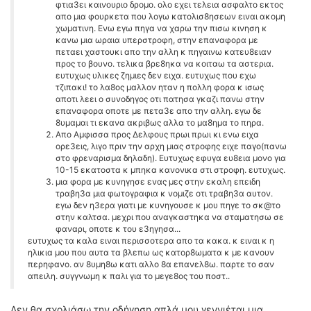
φτια3ει καινουριο δρομο. ολο εχει τελεια ασφαλτο εκτος
απο μια φουρκετα που λογω κατολισ8ησεων ειναι ακομη
χωματινη. Ενω εγω πηγα να χαρω την πισω κινηση κ
κανω μια ωραια υπερστροφη, στην επαναφορα με
πεταει χαστουκι απο την αλλη κ πηγαινω κατευ8ειαν
προς το βουνο. τελικα βρε8ηκα να κοιταω τα αστερια.
ευτυχως υλικες ζημιες δεν ειχα. ευτυχως που εχω
τζιπακι! το λα8ος μαλλον ηταν η πολλη φορα κ ισως
αποτι λεει ο συνοδηγος οτι πατησα γκαζι πανω στην
επαναφορα οποτε με πετα3ε απο την αλλη. εγω δε
8υμαμαι τι εκανα ακριβως αλλα το μα8ημα το πηρα.
Απο Αμφισσα προς Δελφους πρωι πρωι κι ενω ειχα
ορε3εις, λιγο πριν την αρχη μιας στροφης ειχε παγο(πανω
στο φρεναρισμα δηλαδη). Ευτυχως εφυγα ευ8εια μονο για
10-15 εκατοστα κ μπηκα κανονικα στι στροφη. ευτυχως.
μια φορα με κυνηγησε ενας μες στην εκαλη επειδη
τραβη3α μια φωτογραφια κ νομιζε οτι τραβη3α αυτον.
εγω δεν η3ερα γιατι με κυνηγουσε κ μου πηγε το σκ@το
στην καλτσα. μεχρι που αναγκαστηκα να σταματησω σε
φαναρι, οποτε κ του ε3ηγησα...
ευτυχως τα καλα ειναι περισσοτερα απο τα κακα. κ ειναι κ η
ηλικια μου που αυτα τα βλεπω ως κατορ8ωματα κ με κανουν
περηφανο. αν 8υμη8ω κατι αλλο 8α επανελ8ω. παρτε το σαν
απειλη. συγγνωμη κ παλι για το μεγε8ος του ποστ..
Δεν θα σχολιάσω την οδήγηση,απλά μου γεννιέται μια