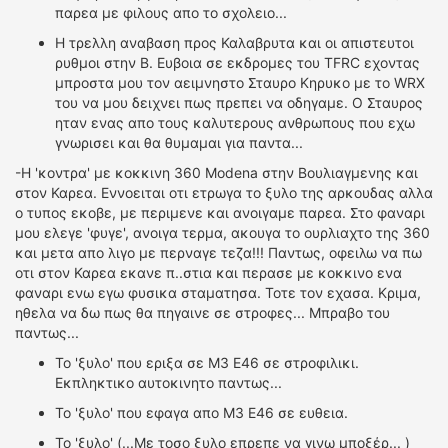
παρεα με φιλους απο το σχολειο...
Η τρελλη αναβαση προς Καλαβρυτα και οι απιστευτοι
ρυθμοι στην Β. Ευβοια σε εκδρομες του TFRC εχοντας
μπροστα μου τον αειμνηστο Σταυρο Κηρυκο με το WRX
του να μου δειχνει πως πρεπει να οδηγαμε. Ο Σταυρος
ηταν ενας απο τους καλυτερους ανθρωπους που εχω
γνωρισει και θα θυμαμαι για παντα...
-Η 'κοντρα' με κοκκινη 360 Modena στην Βουλιαγμενης και
στον Καρεα. Εννοειται οτι ετρωγα το ξυλο της αρκουδας αλλα
ο τυπος εκοβε, με περιμενε και ανοιγαμε παρεα. Στο φαναρι
μου ελεγε 'φυγε', ανοιγα τερμα, ακουγα το ουρλιαχτο της 360
και μετα απο λιγο με περναγε τεζα!!! Παντως, οφειλω να πω
οτι στον Καρεα εκανε π..στια και περασε με κοκκινο ενα
φαναρι ενω εγω φυσικα σταματησα. Τοτε τον εχασα. Κριμα,
ηθελα να δω πως θα πηγαινε σε στροφες... Μπραβο του
παντως...
Το 'ξυλο' που εριξα σε Μ3 Ε46 σε στροφιλικι.
Εκπληκτικο αυτοκινητο παντως...
Το 'ξυλο' που εφαγα απο Μ3 Ε46 σε ευθεια.
Το 'ξυλο' (...Με τοσο ξυλο επρεπε να γινω μποξέρ... )