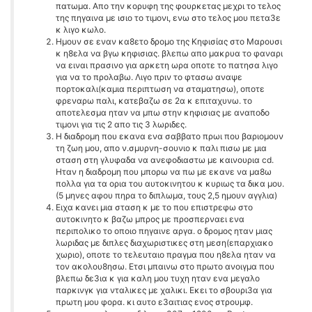
πατωμα. Απο την κορυφη της φουρκετας μεχρι το τελος
της πηγαινα με ισιο το τιμονι, ενω στο τελος μου πετα3ε
κ λιγο κωλο.
Ημουν σε εναν κα8ετο δρομο της Κηφισίας στο Μαρουσι
κ η8ελα να βγω κηφισιας. βλεπω απο μακρυα το φαναρι
να ειναι πρασινο για αρκετη ωρα οποτε το πατησα λιγο
για να το προλαβω. Λιγο πριν το φτασω αναψε
πορτοκαλι(καμια περιπτωση να σταματησω), οποτε
φρεναρω παλι, κατεβαζω σε 2α κ επιταχυνω. το
αποτελεσμα ηταν να μπω στην κηφισιας με αναποδο
τιμονι για τις 2 απο τις 3 λωριδες.
Η διαδρομη που εκανα ενα σαββατο πρωι που βαριομουν
τη ζωη μου, απο ν.σμυρνη-σουνιο κ παλι πισω με μια
σταση στη γλυφαδα να ανεφοδιαστω με καινουρια cd.
Ηταν η διαδρομη που μπορω να πω με εκανε να μα8ω
πολλα για τα ορια του αυτοκινητου κ κυριως τα δικα μου.
(5 μηνες αφου πηρα το διπλωμα, τους 2,5 ημουν αγγλια)
Ειχα κανει μια σταση κ με το που επιστρεφω στο
αυτοκινητο κ βαζω μπρος με προσπερναει ενα
περιπολικο το οποιο πηγαινε αργα. ο δρομος ηταν μιας
λωριδας με διπλες διαχωριστικες στη μεση(επαρχιακο
χωριο), οποτε το τελευταιο πραγμα που η8ελα ηταν να
τον ακολου8ησω. Ετσι μπαινω στο πρωτο ανοιγμα που
βλεπω δε3ια κ για καλη μου τυχη ηταν ενα μεγαλο
παρκινγκ για νταλικες με χαλικι. Εκει το σβουρι3α για
πρωτη μου φορα. κι αυτο ε3αιτιας ενος στρουμφ.