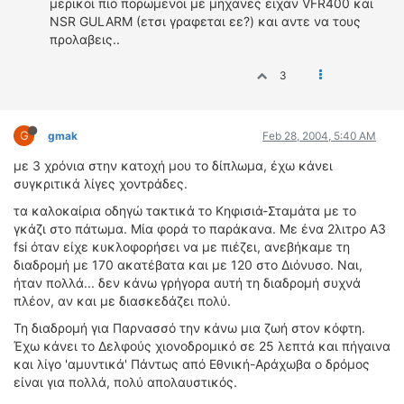
μερικοι πιο πορωμενοι με μηχανες ειχαν VFR400 και
NSR GULARM (ετσι γραφεται εε?) και αντε να τους
προλαβεις..
3
G
gmak
Feb 28, 2004, 5:40 AM
με 3 χρόνια στην κατοχή μου το δίπλωμα, έχω κάνει
συγκριτικά λίγες χοντράδες.
τα καλοκαίρια οδηγώ τακτικά το Κηφισιά-Σταμάτα με το
γκάζι στο πάτωμα. Μία φορά το παράκανα. Με ένα 2λιτρο Α3
fsi όταν είχε κυκλοφορήσει να με πιέζει, ανεβήκαμε τη
διαδρομή με 170 ακατέβατα και με 120 στο Διόνυσο. Ναι,
ήταν πολλά... δεν κάνω γρήγορα αυτή τη διαδρομή συχνά
πλέον, αν και με διασκεδάζει πολύ.
Τη διαδρομή για Παρνασσό την κάνω μια ζωή στον κόφτη.
Έχω κάνει το Δελφούς χιονοδρομικό σε 25 λεπτά και πήγαινα
και λίγο 'αμυντικά' Πάντως από Εθνική-Αράχωβα ο δρόμος
είναι για πολλά, πολύ απολαυστικός.