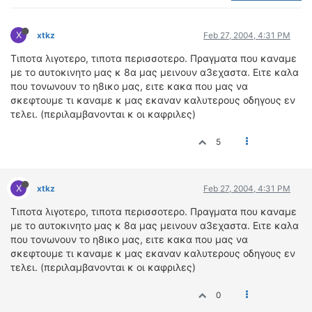
ΟΔΟΙΠΟΡΙΚΑ
X
VIDEO
xtkz
Feb 27, 2004, 4:31 PM
4TTV
Τιποτα λιγοτερο, τιποτα περισσοτερο. Πραγματα που καναμε
με το αυτοκινητο μας κ 8α μας μεινουν α3εχαστα. Ειτε καλα
ΝΕΑ ΜΟΝΤΕΛΑ
που τονωνουν το η8ικο μας, ειτε κακα που μας να
ΑΓΩΝΕΣ
σκεφτουμε τι καναμε κ μας εκαναν καλυτερους οδηγους εν
CANDID CAMERA
τελει. (περιλαμβανονται κ οι καφριλες)
ΤΕΧΝΟΛΟΓΙΑ
5
ΕΙΔΗΣΕΙΣ – ΠΑΡΟΥΣΙΑΣΕΙΣ
ΛΕΞΙΚΟ
X
xtkz
Feb 27, 2004, 4:31 PM
ΠΕΡΙΒΑΛΛΟΝ
Τιποτα λιγοτερο, τιποτα περισσοτερο. Πραγματα που καναμε
ΔΟΚΙΜΕΣ – ΠΑΡΟΥΣΙΑΣΕΙΣ
με το αυτοκινητο μας κ 8α μας μεινουν α3εχαστα. Ειτε καλα
που τονωνουν το η8ικο μας, ειτε κακα που μας να
ΕΙΔΗΣΕΙΣ
σκεφτουμε τι καναμε κ μας εκαναν καλυτερους οδηγους εν
τελει. (περιλαμβανονται κ οι καφριλες)
ΑΓΩΝΕΣ
FORMULA 1
0
WRC