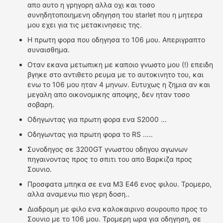
απο αυτο η γρηγορη αλλα οχι και τοσο
συνηδητοποιημενη οδηγηση του starlet που η μητερα
μου εχει για τις μετακινησεις της.
Η πρωτη φορα που οδηγησα το 106 μου. Απεριγραπτο
συναισθημα.
Οταν εκανα μετωπικη με καποιο γνωστο μου (!) επειδη
βγηκε στο αντιθετο ρευμα με το αυτοκινητο του, και
ενω το 106 μου ηταν 4 μηνων. Ευτυχως η ζημια αν και
μεγαλη απο οικονομικης αποψης, δεν ηταν τοσο
σοβαρη.
Οδηγωντας για πρωτη φορα ενα S2000 ...
Οδηγωντας για πρωτη φορα το RS .....
Συνοδηγος σε 3200GT γνωστου οδηγου αγωνων
πηγαινοντας προς το σπιτι του απο Βαρκιζα προς
Σουνιο.
Προσφατα μπηκα σε ενα M3 E46 ενος φιλου. Τρομερο,
αλλα αναμενω πιο γερη δοση..
Διαδρομη με φιλο ενα καλοκαιρινο σουρουπο προς το
Σουνιο με το 106 μου. Τρομερη ωρα για οδηγηση, σε