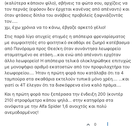
(καλύτερα κάποιον φίλο), σβήνεις τα φώτα σου, αρχίζεις να
τον περνάς (εφόσον δεν έρχεται κανένας από απέναντι) και
όταν φτάσεις δίπλα του ανάβεις προβολείς ξαφνιάζοντάς
τον.....
χμ, έχω χρόνια να το κάνω, έβγαζε αρκετό γέλιο!
Στις παρά λίγο ατυχείς στιγμές η απόπειρα φρεναρίσματος
με συμφοιτητές στο φοιτητικό σκαθάρι σε ζωηρό κατέβασμα
από Πανόραμα προς Θεσ/κη όταν συνάντησα λεωφορείο
σταματημένο σε στάση....και ενώ από απέναντι ερχόταν
άλλο λεωφορείο! Η απόπειρα τελικά ολοκληρώθηκε επιτυχώς
με μονοψήφιο αριθμό εκατοστών από τον προφυλαχτήρα του
λεωφορείου.... Ήταν η πρώτη φορά που κατάλαβα ότι τα 4
ταμπούρα στα σκαθάρια εκτελούν τυπικά μόνο χρέη.... ...και
γιατί οι 4Τ έλεγαν ότι τα δισκόφρενα είνα καλό πράμα....
Και η πρώτη φορά που ξεπέρασα την ένδειξη 200 (κοντέρ
210) στροφόμετρο κάπου ψηλά... στην κατηφόρα στα
οινόφυτα με την Alfa Spider 1,6 ανοιχτός και πολύ
ανεμοδαρμένος!
0