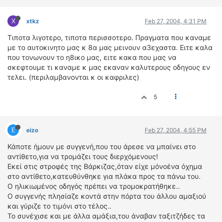
ΔΙΕΘΝΕΙΣ ΑΓΩΝΕΣ
X
xtkz
Feb 27, 2004, 4:31 PM
ΕΛΛΗΝΙΚΟΙ ΑΓΩΝΕΣ
Τιποτα λιγοτερο, τιποτα περισσοτερο. Πραγματα που καναμε
ΤΙΜΕΣ
με το αυτοκινητο μας κ 8α μας μεινουν α3εχαστα. Ειτε καλα
που τονωνουν το η8ικο μας, ειτε κακα που μας να
σκεφτουμε τι καναμε κ μας εκαναν καλυτερους οδηγους εν
4T CLASSIC
τελει. (περιλαμβανονται κ οι καφριλες)
ΜΟΝΤΕΛΑ
ΚΑΤΑΣΚΕΥΑΣΤΕΣ
5
ΠΡΟΣΩΠΙΚΟΤΗΤΕΣ
ΑΓΩΝΙΣΤΙΚΑ ΑΥΤΟΚΙΝΗΤΑ
E
eizo
Feb 27, 2004, 4:55 PM
ΑΓΩΝΕΣ/ΔΙΟΡΓΑΝΩΣΕΙΣ
Κάποτε ήμουν με συγγενή,που του άρεσε να μπαίνει στο
ΑΓΟΡΑ
αντίθετο,για να τρομάζει τους διερχόμενους!
Εκεί στις στροφές της Βάρκιζας,όταν είχε μόνοένα όχημα
ΠΩΛΗΣΕΙΣ
στο αντίθετο,κατευθύνθηκε για πλάκα προς τα πάνω του.
ΠΡΟΣΦΟΡΕΣ
Ο ηλικιωμένος οδηγός πρέπει να τρομοκρατήθηκε..
ΜΕΤΑΧΕΙΡΙΣΜΕΝΑ
Ο συγγενής πλησίαζε κοντά στην πόρτα του άλλου αμαξιού
και γύριζε το τιμόνι στο τέλος..
2ΤΡΟΧΟΙ
Το συνέχισε και με άλλα αμάξια,του άναβαν ταξιτζήδες τα