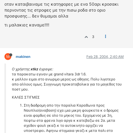
οταν καταιβαιναμε τις κατηφορες με ενα 50αρι κροσακι
περνοντας τις στροφες με την πισω ροδα στο οριο
προσφυσης... δεν θυμαμαι αλλα
τι μαλακιες καναμε!!!!
3
M
makinen
Feb 28, 2004, 2:40 AM
Ο χρήστης
xtkz
έγραψε:
τα παρακατω εγιναν με grand vitara 3dr 1.6.
κ μαλλον ειμαι στο ανωριμο μερος ως οδηγος. Πολυ λιγοτερο
απο αλλους ομως. Συγγνωμη προκαταβολικα για το μαγε8ος του
ποστ μου.
ΚΑΛΕΣ ΣΤΙΓΜΕΣ
Στη διαδρομη απο την παραλια Καρα8ωνα προς
Ναυπλιο(αναβαση) εχει μια μικρη φουρκετα κ ο δρομος
ειναι φαρδυς σε ολο το μηκος του. Ερχομενος με 3η,
πεφτω στα φρενα λιγο αργα κ κατεβαζω σε 2α. μετα
σχεδον φουλ γκαζι κ το αυτοκινητο αρχιζει να
υποστρεφει. Αφηνω στιγμιαια γκαζι κ μετα παλι στο