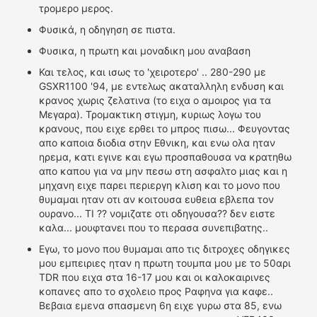
τρομερο μερος.
Φυσικά, η οδηγηση σε πιστα.
Φυσικα, η πρωτη και μοναδικη μου αναβαση
Και τελος, και ισως το 'χειροτερο' .. 280-290 με
GSXR1100 '94, με εντελως ακαταλληλη ενδυση και
κρανος χωρις ζελατινα (το ειχα ο αμοιρος για τα
Μεγαρα). Τρομακτικη στιγμη, κυριως λογω του
κρανους, που ειχε ερθει το μπρος πισω... Φευγοντας
απο καποια διοδια στην Εθνικη, και ενω ολα ηταν
ηρεμα, κατι εγινε και εγω προσπαθουσα να κρατηθω
απο καπου για να μην πεσω στη ασφαλτο μιας και η
μηχανη ειχε παρει περιεργη κλιση και το μονο που
θυμαμαι ηταν οτι αν κοιτουσα ευθεια εβλεπα τον
ουρανο... ΤΙ ?? νομιζατε οτι οδηγουσα?? δεν ειστε
καλα... μουφτανει που το περασα συνεπιβατης..
Εγω, το μονο που θυμαμαι απο τις διτροχες οδηγικες
μου εμπειριες ηταν η πρωτη τουμπα μου με το 50αρι
TDR που ειχα στα 16-17 μου και οι καλοκαιρινες
κοπανες απο το σχολειο προς Ραφηνα για καφε..
Βεβαια εμενα σπασμενη 6η ειχε γυρω στα 85, ενω