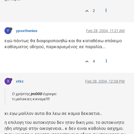
2
Y
ypoxthonios
Feb 28, 2004, 11:21 AM
εγώ πάντως θα διαφοροποιηθώ και θα καταθέσω σπάσιμο
καθίσματος οδηγού, παρκαρισμένος σε παραλία...
4
X
xtkz
Feb 28, 2004, 12:38 PM
Ο χρήστης
jm000
έγραψε:
τι μαλακιες καναμε!!!!
κι εγω μαλλον αυτα 8α λεω σε καμια δεκαετια..
η επιλογη του αυτοκιητου δεν ηταν δικη μου. το αυτοκινητο
ηδη υπηρχε στην οικογενεια.. κ δεν ειναι κα8ολου ασχημο.