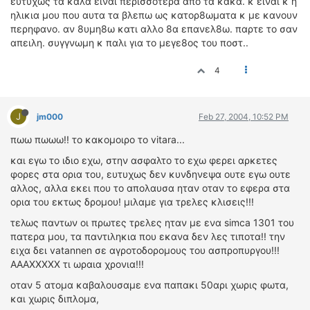
ευτυχως τα καλα ειναι περισσοτερα απο τα κακα. κ ειναι κ η
ηλικια μου που αυτα τα βλεπω ως κατορ8ωματα κ με κανουν
περηφανο. αν 8υμη8ω κατι αλλο 8α επανελ8ω. παρτε το σαν
απειλη. συγγνωμη κ παλι για το μεγε8ος του ποστ..
4
J
jm000
Feb 27, 2004, 10:52 PM
πωω πωωω!! το κακομοιρο το vitara...
και εγω το ιδιο εχω, στην ασφαλτο το εχω φερει αρκετες
φορες στα ορια του, ευτυχως δεν κυνδηνεψα ουτε εγω ουτε
αλλος, αλλα εκει που το απολαυσα ηταν οταν το εφερα στα
ορια του εκτως δρομου! μιλαμε για τρελες κλισεις!!!
τελως παντων οι πρωτες τρελες ηταν με ενα simca 1301 του
πατερα μου, τα παντιληκια που εκανα δεν λες τιποτα!! την
ειχα δει vatannen σε αγροτοδορομους του ασπροπυργου!!!
ΑΑΑΧΧΧΧΧ τι ωραια χρονια!!!
οταν 5 ατομα καβαλουσαμε ενα παπακι 50αρι χωρις φωτα,
και χωρις διπλομα,