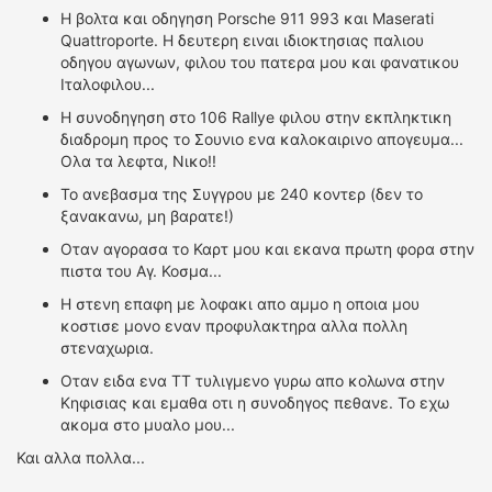
Η βολτα και οδηγηση Porsche 911 993 και Μaserati
Quattroporte. Η δευτερη ειναι ιδιοκτησιας παλιου
οδηγου αγωνων, φιλου του πατερα μου και φανατικου
Ιταλοφιλου...
H συνοδηγηση στο 106 Rallye φιλου στην εκπληκτικη
διαδρομη προς το Σουνιο ενα καλοκαιρινο απογευμα...
Ολα τα λεφτα, Νικο!!
To ανεβασμα της Συγγρου με 240 κοντερ (δεν το
ξανακανω, μη βαρατε!)
Οταν αγορασα το Καρτ μου και εκανα πρωτη φορα στην
πιστα του Αγ. Κοσμα...
Η στενη επαφη με λοφακι απο αμμο η οποια μου
κοστισε μονο εναν προφυλακτηρα αλλα πολλη
στεναχωρια.
Οταν ειδα ενα ΤΤ τυλιγμενο γυρω απο κολωνα στην
Κηφισιας και εμαθα οτι η συνοδηγος πεθανε. Το εχω
ακομα στο μυαλο μου...
Και αλλα πολλα...