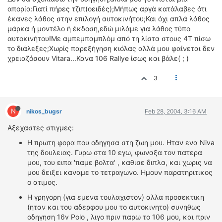
απορία:Γιατί πήρες τζιπ(οειδές);Μήπως αργά κατάλαβες ότι
έκανες λάθος στην επιλογή αυτοκινήτου;Και όχι απλά λάθος
μάρκα ή μοντέλο ή έκδοση,εδώ μιλάμε για λάθος τύπο
αυτοκινήτου!Με αμπεμπαμπλόμ από τη λίστα στους 4Τ πίσω
το διάλεξες;Χωρίς παρεξήγηση κιόλας αλλά μου φαίνεται δεν
χρειαζόσουν Vitara...Κανα 106 Rallye ίσως και βάλε( ; )
3
N
nikos_bugsr
Feb 28, 2004, 3:16 AM
Αξεχαστες στιγμες:
Η πρωτη φορα που οδηγησα στη ζωη μου. Ηταν ενα Niva
της δουλειας. Γυρω στα 10 εγω, φωναξα τον πατερα
μου, του ειπα 'παμε βολτα' , καθισε διπλα, και χωρις να
μου δειξει καναμε το τετραγωνο. Ημουν παρατηριτικος
ο ατιμος.
Η γρηγορη (για εμενα τουλαχιστον) αλλα προσεκτικη
(ηταν και του αδερφου μου το αυτοκινητο) συνηθως
οδηγηση 16v Polo , λιγο πριν παρω το 106 μου, και πριν