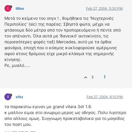
I
ililias
Feb 27, 2004, 5:30 PM
Μετά το κείμενο του onyx ! , θυμήθηκα τις 'Νυχτερινές
Περιπολίες' (sic) της παρέας: Σβηστά φώτα, μέχρι να
φτάσουμε δύο μέτρα από τον προπορευόμενο ή πέντε από
τον απέναντι. Όλα αυτά με 'δανεικό' αυτοκίνητο, τις
περισσότερες φορές ταξί Mercedes, αυτό με τα όρθια
φανάρια, εποχή που ο κόσμος κυκλοφορούσε αμέριμνος
αφού στους δρόμους είχε μικρό κλάσμα της σημερινής
κίνησης.
Ρε, μυαλό.....
3
X
xtkz
Feb 27, 2004, 6:10 PM
τα παρακατω εγιναν με grand vitara 3dr 1.6.
κ μαλλον ειμαι στο ανωριμο μερος ως οδηγος. Πολυ λιγοτερο
απο αλλους ομως. Συγγνωμη προκαταβολικα για το μαγε8ος
του ποστ μου.