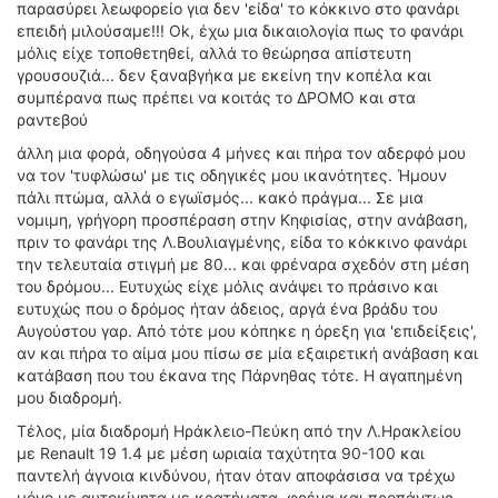
παρασύρει λεωφορείο για δεν 'είδα' το κόκκινο στο φανάρι
επειδή μιλούσαμε!!! Ok, έχω μια δικαιολογία πως το φανάρι
μόλις είχε τοποθετηθεί, αλλά το θεώρησα απίστευτη
γρουσουζιά... δεν ξαναβγήκα με εκείνη την κοπέλα και
συμπέρανα πως πρέπει να κοιτάς το ΔΡΟΜΟ και στα
ραντεβού
άλλη μια φορά, οδηγούσα 4 μήνες και πήρα τον αδερφό μου
να τον 'τυφλώσω' με τις οδηγικές μου ικανότητες. Ήμουν
πάλι πτώμα, αλλά ο εγωϊσμός... κακό πράγμα... Σε μια
νομιμη, γρήγορη προσπέραση στην Κηφισίας, στην ανάβαση,
πριν το φανάρι της Λ.Βουλιαγμένης, είδα το κόκκινο φανάρι
την τελευταία στιγμή με 80... και φρέναρα σχεδόν στη μέση
του δρόμου... Ευτυχώς είχε μόλις ανάψει το πράσινο και
ευτυχώς που ο δρόμος ήταν άδειος, αργά ένα βράδυ του
Αυγούστου γαρ. Από τότε μου κόπηκε η όρεξη για 'επιδείξεις',
αν και πήρα το αίμα μου πίσω σε μία εξαιρετική ανάβαση και
κατάβαση που του έκανα της Πάρνηθας τότε. Η αγαπημένη
μου διαδρομή.
Τέλος, μία διαδρομή Ηράκλειο-Πεύκη από την Λ.Ηρακλείου
με Renault 19 1.4 με μέση ωριαία ταχύτητα 90-100 και
παντελή άγνοια κινδύνου, ήταν όταν αποφάσισα να τρέχω
μόνο με αυτοκίνητα με κρατήματα, φρένα και προπάντως