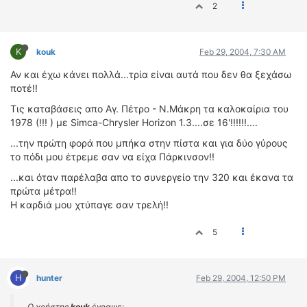
2
K
kouk
Feb 29, 2004, 7:30 AM
Αν και έχω κάνει πολλά...τρία είναι αυτά που δεν θα ξεχάσω
ποτέ!!
Τις καταβάσεις απο Αγ. Πέτρο - Ν.Μάκρη τα καλοκαίρια του
1978 (!!! ) με Simca-Chrysler Horizon 1.3....σε 16'!!!!!!....
...την πρώτη φορά που μπήκα στην πίστα και για δύο γύρους
το πόδι μου έτρεμε σαν να είχα Πάρκινσον!!
...και όταν παρέλαβα απο το συνεργείο την 320 και έκανα τα
πρώτα μέτρα!!
Η καρδιά μου χτύπαγε σαν τρελή!!
5
H
hunter
Feb 29, 2004, 12:50 PM
Ο χρήστης
kouk
έγραψε: