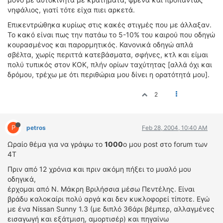
νηφάλιος, γιατί τότε είχα πιει αρκετά.
Επικεντρώθηκα κυρίως στις κακές στιγμές που με άλλαξαν.
Το κακό είναι πως την πατάω το 5-10% του καιρού που οδηγώ
κουρασμένος και παρορμητικός. Κανονικά οδηγώ απλά
σβέλτα, χωρίς περιττά κατεβάσματα, σφήνες, κτλ και είμαι
πολύ τυπικός στον ΚΟΚ, πλήν ορίων ταχύτητας [αλλά όχι και
δρόμου, τρέχω με ότι περιθώρια μου δίνει η ορατότητά μου].
2
P
petros
Feb 28, 2004, 10:40 AM
Ωραίο θέμα για να γράψω το
1000
ο μου post στο forum των
4Τ
Πριν από 12 χρόνια και πριν ακόμη πήξει το μυαλό μου
οδηγικά,
έρχομαι από Ν. Μάκρη Βριλήσσια μέσω Πεντέλης. Είναι
βράδυ καλοκαίρι πολύ αργά και δεν κυκλοφορεί τίποτε. Εγώ
με ένα Nissan Sunny 1.3 (με διπλό 36άρι βέμπερ, αλλαγμένες
εισαγωγή και εξάτμιση, αμορτισέρ) και πηγαίνω