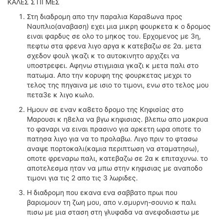
ΚΑΛΕΣ ΣΤΙΓΜΕΣ
Στη διαδρομη απο την παραλια Καρα8ωνα προς
Ναυπλιο(αναβαση) εχει μια μικρη φουρκετα κ ο δρομος
ειναι φαρδυς σε ολο το μηκος του. Ερχομενος με 3η,
πεφτω στα φρενα λιγο αργα κ κατεβαζω σε 2α. μετα
σχεδον φουλ γκαζι κ το αυτοκινητο αρχιζει να
υποστρεφει. Αφηνω στιγμιαια γκαζι κ μετα παλι στο
πατωμα. Απο την κορυφη της φουρκετας μεχρι το
τελος της πηγαινα με ισιο το τιμονι, ενω στο τελος μου
πετα3ε κ λιγο κωλο.
Ημουν σε εναν κα8ετο δρομο της Κηφισίας στο
Μαρουσι κ η8ελα να βγω κηφισιας. βλεπω απο μακρυα
το φαναρι να ειναι πρασινο για αρκετη ωρα οποτε το
πατησα λιγο για να το προλαβω. Λιγο πριν το φτασω
αναψε πορτοκαλι(καμια περιπτωση να σταματησω),
οποτε φρεναρω παλι, κατεβαζω σε 2α κ επιταχυνω. το
αποτελεσμα ηταν να μπω στην κηφισιας με αναποδο
τιμονι για τις 2 απο τις 3 λωριδες.
Η διαδρομη που εκανα ενα σαββατο πρωι που
βαριομουν τη ζωη μου, απο ν.σμυρνη-σουνιο κ παλι
πισω με μια σταση στη γλυφαδα να ανεφοδιαστω με