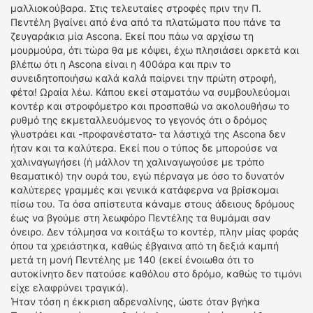
μαλλιοκούβαρα. Στις τελευταίες στροφές πριν την Π.
Πεντέλη βγαίνει από ένα από τα πλατώματα που πάνε τα
ζευγαράκια μία Ascona. Εκεί που πάω να αρχίσω τη
μουρμούρα, ότι τώρα θα με κόψει, έχω πλησιάσει αρκετά και
βλέπω ότι η Ascona είναι η 400άρα και πριν το
συνειδητοποιήσω καλά καλά παίρνει την πρώτη στροφή,
φέτα! Ωραία λέω. Κάπου εκεί σταματάω να συμβουλεύομαι
κοντέρ και στροφόμετρο και προσπαθώ να ακολουθήσω το
ρυθμό της εκμεταλλευόμενος το γεγονός ότι ο δρόμος
γλυστράει και -προφανέστατα- τα λάστιχά της Ascona δεν
ήταν και τα καλύτερα. Εκεί που ο τύπος δε μπορούσε να
χαλιναγωγήσει (ή μάλλον τη χαλιναγωγούσε με τρόπο
θεαματικό) την ουρά του, εγώ πέρναγα με όσο το δυνατόν
καλύτερες γραμμές και γενικά κατάφερνα να βρίσκομαι
πίσω του. Τα όσα απίστευτα κάναμε στους άδειους δρόμους
έως να βγούμε στη λεωφόρο Πεντέλης τα θυμάμαι σαν
όνειρο. Δεν τόλμησα να κοιτάξω το κοντέρ, πλην μίας φοράς
όπου τα χρειάστηκα, καθώς έβγαινα από τη δεξιά καμπή
μετά τη μονή Πεντέλης με 140 (εκεί ένοιωθα ότι το
αυτοκίνητο δεν πατούσε καθόλου στο δρόμο, καθώς το τιμόνι
είχε ελαφρύνει τραγικά).
Ήταν τόση η έκκριση αδρεναλίνης, ώστε όταν βγήκα