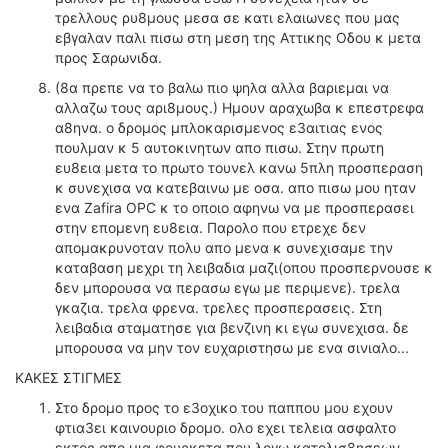
τρελλους ρυ8μους μεσα σε κατι ελαιωνες που μας
εβγαλαν παλι πισω στη μεση της Αττικης Οδου κ μετα
προς Σαρωνιδα.
(8α πρεπε να το βαλω πιο ψηλα αλλα βαριεμαι να
αλλαζω τους αρι8μους.) Ημουν αραχωβα κ επεστρεφα
α8ηνα. ο δρομος μπλοκαρισμενος ε3αιτιας ενος
πουλμαν κ 5 αυτοκινητων απο πισω. Στην πρωτη
ευ8εια μετα το πρωτο τουνελ κανω 5πλη προσπεραση
κ συνεχισα να κατεβαινω με οσα. απο πισω μου ηταν
ενα Zafira OPC κ το οποιο αφηνω να με προσπερασει
στην επομενη ευ8εια. Παρολο που ετρεχε δεν
απομακρυνοταν πολυ απο μενα κ συνεχισαμε την
καταβαση μεχρι τη λειβαδια μαζι(οπου προσπερνουσε κ
δεν μπορουσα να περασω εγω με περιμενε). τρελα
γκαζια. τρελα φρενα. τρελες προσπερασεις. Στη
λειβαδια σταματησε για βενζινη κι εγω συνεχισα. δε
μπορουσα να μην τον ευχαριστησω με ενα σινιαλο...
ΚΑΚΕΣ ΣΤΙΓΜΕΣ
Στο δρομο προς το ε3οχικο του παππου μου εχουν
φτια3ει καινουριο δρομο. ολο εχει τελεια ασφαλτο
εκτος απο μια φουρκετα που λογω κατολισ8ησεων