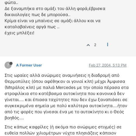
φώτα..
ΟΔΗΓΟΥΜΕ
Δε ξαναμπήκα στο αμάξι του άλλη φορά,έβρισκα
ΕΠΙΚΑΙΡΟΤΗΤΑ
δικαιολογίες πως δε μπορούσα..
ΑΓΩΝΕΣ
Κρίμα είναι να μπαίνεις σε αμάξι άλλου και να
καταλαβαίνεις αργά πως ..
CLASSIC
έχεις μπλέξει!
ΑΡΧΕΙΟ ΤΕΥΧΩΝ
2
?
A Former User
Feb 27, 2004, 5:13 PM
Στις ωραίες αλλά ανώριμες αναμνήσεις η διαδρομή από
Θερμοπύλες (όπου αφέθηκαν οι γονιοί κλπ) μέχρι Άμφισσα
(Μπράλος κλπ) με παλιά Mercedes με την οποία πέρασα στα
στροφιλίκια στο κατέβασμα αυτοκίνητα που κανονικά δεν
γίνεται.... και έπιασα ταχύτητες που δεν έχω ξαναπιάσει σε
συγκεκριμένα σημεία με πολύ καλύτερα αυτοκίνητα....ήταν
από τις φορές που γίνεσαι ένα με το αυτοκίνητο κι ο Θεός
βοηθός....
Στις κάπως καφρίλες (ή ακόμα πιο ανώριμες στιγμές) σε
ευθεία πολλών χιλιομέτρων νύχτα πλησιάζεις κάποιον