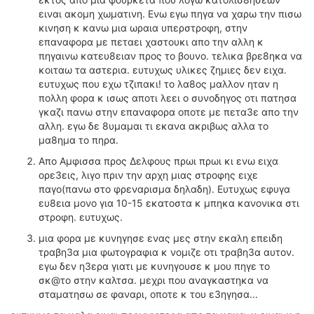
ειναι ακομη χωματινη. Ενω εγω πηγα να χαρω την πισω
κινηση κ κανω μια ωραια υπερστροφη, στην
επαναφορα με πεταει χαστουκι απο την αλλη κ
πηγαινω κατευ8ειαν προς το βουνο. τελικα βρε8ηκα να
κοιταω τα αστερια. ευτυχως υλικες ζημιες δεν ειχα.
ευτυχως που εχω τζιπακι! το λα8ος μαλλον ηταν η
πολλη φορα κ ισως αποτι λεει ο συνοδηγος οτι πατησα
γκαζι πανω στην επαναφορα οποτε με πετα3ε απο την
αλλη. εγω δε 8υμαμαι τι εκανα ακριβως αλλα το
μα8ημα το πηρα.
Απο Αμφισσα προς Δελφους πρωι πρωι κι ενω ειχα
ορε3εις, λιγο πριν την αρχη μιας στροφης ειχε
παγο(πανω στο φρεναρισμα δηλαδη). Ευτυχως εφυγα
ευ8εια μονο για 10-15 εκατοστα κ μπηκα κανονικα στι
στροφη. ευτυχως.
μια φορα με κυνηγησε ενας μες στην εκαλη επειδη
τραβη3α μια φωτογραφια κ νομιζε οτι τραβη3α αυτον.
εγω δεν η3ερα γιατι με κυνηγουσε κ μου πηγε το
σκ@το στην καλτσα. μεχρι που αναγκαστηκα να
σταματησω σε φαναρι, οποτε κ του ε3ηγησα...