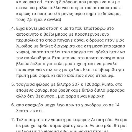
καινουρια cd. Ηταν η διαδρομη που μπορω να πω με
εκανε να μα8ω πολλα για τα ορια του αυτοκινητου κ
κυριως τα δικα μου.(5 μηνες αφου πηρα το διπλωμα,
τους 2,5 ημουν αγγλια)
Ειχα κανει μια σταση κ με το που επιστρεφω στο
αυτοκινητο κ βαζω μπρος με προσπερναει ενα
περιπολικο το οποιο πηγαινε αργα. ο δρομος ηταν μιας
λωριδας με διπλες διαχωριστικες στη μεση(επαρχιακο
χωριο), οποτε το τελευταιο πραγμα που η8ελα ηταν να
τον ακολου8ησω. Ετσι μπαινω στο πρωτο ανοιγμα που
βλεπω δε3ια κ για καλη μου τυχη ηταν ενα μεγαλο
παρκινγκ για νταλικες με χαλικι. Εκει το σβουρι3α για
πρωτη μου φορα. κι αυτο ε3αιτιας ενος στρουμφ.
τσαγιασα φιλους με διλιτρο 307 κ 1200αρι Punto. στο
επομενο φαναρι που βρε8ηκαμε διπλα διπλα μαρσαρα
αλλα δεν 3εκινησα.. μια φορα ειναι κυριακη
απο αραχωβα μεχρι λιγο πριν το χιονοδρομικο σε 14
λεπτα κ κατι.
Τελικιασμα στην γεματη με καμερες Αττικη οδο. Ακομα
δε μου χει ερ8ει καμια φωτογραφια. Αν μου ρ8ει 8α μαι
μαλλον με τη γλωσσα ε3ω Η συνεχεια ηταν σε