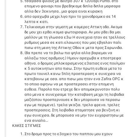
τσαγιασα φιλους με διλιτρο 307 κ 1200αρι Punto. στο
επομενο φαναρι που βρε8ηκαμε διπλα διπλα μαρσαρα
αλλα δεν 3εκινησα.. μια φορα ειναι κυριακη
απο αραχωβα μεχρι λιγο πριν το χιονοδρομικο σε 14
λεπτα κ κατι.
Τελικιασμα στην γεματη με καμερες Αττικη οδο. Ακομα
δε μου χει ερ8ει καμια φωτογραφια. Αν μου ρ8ει 8α μαι
μαλλον με τη γλωσσα ε3ω Η συνεχεια ηταν σε τρελλους
ρυ8μους μεσα σε κατι ελαιωνες που μας εβγαλαν παλι
πισω στη μεση της Αττικης Οδου κ μετα προς Σαρωνιδα.
(8α πρεπε να το βαλω πιο ψηλα αλλα βαριεμαι να
αλλαζω τους αρι8μους.) Ημουν αραχωβα κ επεστρεφα
α8ηνα. ο δρομος μπλοκαρισμενος ε3αιτιας ενος πουλμαν
κ 5 αυτοκινητων απο πισω. Στην πρωτη ευ8εια μετα το
πρωτο τουνελ κανω 5πλη προσπεραση κ συνεχισα να
κατεβαινω με οσα. απο πισω μου ηταν ενα Zafira OPC κ
το οποιο αφηνω να με προσπερασει στην επομενη
ευ8εια. Παρολο που ετρεχε δεν απομακρυνοταν πολυ
απο μενα κ συνεχισαμε την καταβαση μεχρι τη λειβαδια
μαζι(οπου προσπερνουσε κ δεν μπορουσα να περασω
εγω με περιμενε). τρελα γκαζια. τρελα φρενα. τρελες
προσπερασεις. Στη λειβαδια σταματησε για βενζινη κι
εγω συνεχισα. δε μπορουσα να μην τον ευχαριστησω με
ενα σινιαλο...
ΚΑΚΕΣ ΣΤΙΓΜΕΣ
Στο δρομο προς το ε3οχικο του παππου μου εχουν