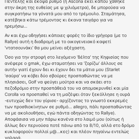
Πεντέλης και έκοψα ρυθμό (η Ascona εκεί κάπου χάθηκε
στην άκρη της ευθείας με ψ χιλιόμετρα), δε μπορούσα να
συγκρατήσω τα γόνατά μου από το τρέμουλο. Σταμάτησα,
κατέβηκα κάτω τρέμοντας κι έκανα τσιγάρο για να
ηρεμήσω...
Αν και έχω οδηγήσει κάποιες φορές το ίδιο γρήγορα (με το
Rallye) αυτή η διαδρομή με το οικογενειακό καφετί
'ντατσουνάκι' θα μου μείνει αξέχαστη.
Όσο για την στροφή στο λεγόμενο 'δέλτα' της Κηφισίας που
ανέφερε ο gmak, έχω σταματήσει να 'ζορίζω' άλλους σε
αυτήν γιατί έχουν δει κι έχουν δει τα μάτια μου (Starlet
'σαύρα' να κόβει δύο σβούρες προσπαθώντας να με
πλησιάσει, Golf να φεύγει μούτρα και να σκάει στο
πεζοδρόμιο στην προσπάθειά του να απομακρυνθεί και μία
Corolla να προσπαθεί να τη μαζέψει όταν ξεκόλλησε η ουρά
-ευτυχώς δεν του γύρισε- αρχίζοντας το γνωστό εκκρεμές
των προσθιοκίνητων σε ρυθμό... allegro, πάλι προσπαθώντας
να με ακολουθήσει, εγώ πάντα οδηγώντας το Rallye).
Αποφάσισα να μην πάρω κανένα στο λαιμό μου (ούτως ή
άλλως δεν περνούσα ποτέ πάνω από τα 8/10, αλλά στο δρόμο
κυκλοφορούν πολλοί μ@...κες) και πλέον πηγαίνω εντελώς
χαλαρά.