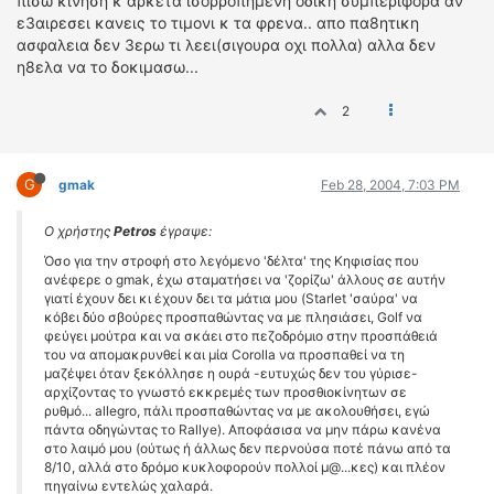
πισω κινηση κ αρκετα ισορροπημενη οδικη συμπεριφορα αν
ε3αιρεσει κανεις το τιμονι κ τα φρενα.. απο πα8ητικη
ασφαλεια δεν 3ερω τι λεει(σιγουρα οχι πολλα) αλλα δεν
η8ελα να το δοκιμασω...
2
G
gmak
Feb 28, 2004, 7:03 PM
Ο χρήστης
Petros
έγραψε:
Όσο για την στροφή στο λεγόμενο 'δέλτα' της Κηφισίας που
ανέφερε ο gmak, έχω σταματήσει να 'ζορίζω' άλλους σε αυτήν
γιατί έχουν δει κι έχουν δει τα μάτια μου (Starlet 'σαύρα' να
κόβει δύο σβούρες προσπαθώντας να με πλησιάσει, Golf να
φεύγει μούτρα και να σκάει στο πεζοδρόμιο στην προσπάθειά
του να απομακρυνθεί και μία Corolla να προσπαθεί να τη
μαζέψει όταν ξεκόλλησε η ουρά -ευτυχώς δεν του γύρισε-
αρχίζοντας το γνωστό εκκρεμές των προσθιοκίνητων σε
ρυθμό... allegro, πάλι προσπαθώντας να με ακολουθήσει, εγώ
πάντα οδηγώντας το Rallye). Αποφάσισα να μην πάρω κανένα
στο λαιμό μου (ούτως ή άλλως δεν περνούσα ποτέ πάνω από τα
8/10, αλλά στο δρόμο κυκλοφορούν πολλοί μ@...κες) και πλέον
πηγαίνω εντελώς χαλαρά.