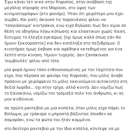
Έχω κάνει τετ-α-κε στην Κηφισίας, στην ανάβαση της
μεγάλης στροφής στο Μαρούσι, στο ύψος των
κινηματογράφων [στο φανάρι]. Ήταν ότι χειρότερο μου έχει
συμβεί. Και γιατί; άκουσα τις παραινέσεις φίλου να
'τσαγιάσουμε' κοντράκια, ενώ είχα δηλώσει πως δεν είμαι σε
θέση να οδηγήσω λόγω κόπωσης και ελαστικών χωρίς πίεση.
Ευτυχώς το έλεγξα εγκαίρως [όχι όμως καλά όπως εάν θα
ήμουν ξεκούραστος] και δεν κατέληξα στο πεζοδρόμια. Ο
κινητήρας όμως έσβησε και αφέθηκα εκτεθημένος για ένα
λεπτό στην κίνηση. Ήμουν τυχερός. Δεν ξανάκουσα
'συμβουλές' φίλου από τότε.
μία φορά ήμουν τόσο ενθουσιασμένος με την ταχύτητα που
είχα, που πέρασα σε φανάρι της Κηφισιάς, που μόλις άναβε
πράσινο με χειρόφρενο το μόλις εκκινούμενο αυτοκίνητο στη
δεξιά λωρίδα... όχι στην τρίχα, αλλά κοντά. Δεν νομίζω πως
το ξανακάνω, νομίζω τον τρόμαξα πολύ τον άνθρωπο, κι ας
μην κινδύνευε.
σε πρώτο ραντεβού με μια κοπέλα, όταν μόλις είχα πάρει το
δίπλωμα, με τράκαρε ο μπροστά βάζοντας όπισθεν σε
σαμαράκι, ενώ τα φώτα του ήταν καμμένα.
στο δεύτερο ραντεβού με την ίδια κοπέλα, κόντεψε να με