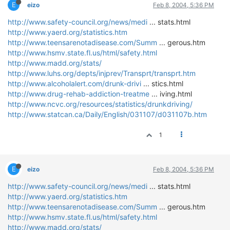
ΟΔΟΙΠΟΡΙΚΑ
E
eizo
Feb 8, 2004, 5:36 PM
http://www.safety-council.org/news/medi
... stats.html
VIDEO
http://www.yaerd.org/statistics.htm
4TTV
http://www.teensarenotadisease.com/Summ
... gerous.htm
http://www.hsmv.state.fl.us/html/safety.html
ΝΕΑ ΜΟΝΤΕΛΑ
http://www.madd.org/stats/
ΑΓΩΝΕΣ
http://www.luhs.org/depts/injprev/Transprt/transprt.htm
CANDID CAMERA
http://www.alcoholalert.com/drunk-drivi
... stics.html
http://www.drug-rehab-addiction-treatme
... iving.html
ΤΕΧΝΟΛΟΓΙΑ
http://www.ncvc.org/resources/statistics/drunkdriving/
http://www.statcan.ca/Daily/English/031107/d031107b.htm
ΕΙΔΗΣΕΙΣ – ΠΑΡΟΥΣΙΑΣΕΙΣ
ΛΕΞΙΚΟ
1
ΠΕΡΙΒΑΛΛΟΝ
ΔΟΚΙΜΕΣ – ΠΑΡΟΥΣΙΑΣΕΙΣ
E
eizo
Feb 8, 2004, 5:36 PM
ΕΙΔΗΣΕΙΣ
http://www.safety-council.org/news/medi
... stats.html
http://www.yaerd.org/statistics.htm
ΑΓΩΝΕΣ
http://www.teensarenotadisease.com/Summ
... gerous.htm
FORMULA 1
http://www.hsmv.state.fl.us/html/safety.html
http://www.madd.org/stats/
WRC