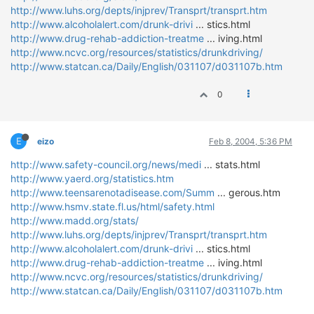
http://www.luhs.org/depts/injprev/Transprt/transprt.htm
ΔΙΕΘΝΕΙΣ ΑΓΩΝΕΣ
http://www.alcoholalert.com/drunk-drivi
... stics.html
ΕΛΛΗΝΙΚΟΙ ΑΓΩΝΕΣ
http://www.drug-rehab-addiction-treatme
... iving.html
http://www.ncvc.org/resources/statistics/drunkdriving/
ΤΙΜΕΣ
http://www.statcan.ca/Daily/English/031107/d031107b.htm
4T CLASSIC
0
ΜΟΝΤΕΛΑ
ΚΑΤΑΣΚΕΥΑΣΤΕΣ
E
eizo
Feb 8, 2004, 5:36 PM
ΠΡΟΣΩΠΙΚΟΤΗΤΕΣ
http://www.safety-council.org/news/medi
... stats.html
ΑΓΩΝΙΣΤΙΚΑ ΑΥΤΟΚΙΝΗΤΑ
http://www.yaerd.org/statistics.htm
ΑΓΩΝΕΣ/ΔΙΟΡΓΑΝΩΣΕΙΣ
http://www.teensarenotadisease.com/Summ
... gerous.htm
http://www.hsmv.state.fl.us/html/safety.html
ΑΓΟΡΑ
http://www.madd.org/stats/
http://www.luhs.org/depts/injprev/Transprt/transprt.htm
ΠΩΛΗΣΕΙΣ
http://www.alcoholalert.com/drunk-drivi
... stics.html
ΠΡΟΣΦΟΡΕΣ
http://www.drug-rehab-addiction-treatme
... iving.html
ΜΕΤΑΧΕΙΡΙΣΜΕΝΑ
http://www.ncvc.org/resources/statistics/drunkdriving/
http://www.statcan.ca/Daily/English/031107/d031107b.htm
2ΤΡΟΧΟΙ