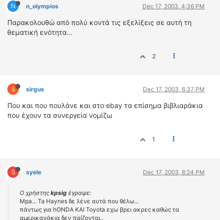
N
n_olympios
Dec 17, 2003, 4:36 PM
Παρακολουθώ από πολύ κοντά τις εξελίξεις σε αυτή τη
θεματική ενότητα...
2
S
sirgus
Dec 17, 2003, 6:37 PM
Που και που πουλάνε και στο ebay τα επίσημα βιβλιαράκια
που έχουν τα συνεργεία νομίζω
1
S
syele
Dec 17, 2003, 8:24 PM
Ο χρήστης
kpsig
έγραψε:
Mpa... Ta Haynes δε λένε αυτά που θέλω...
πάντως για hONDA ΚΑΙ Toyota εχω βρει ακρες καθώς τα
αμερικανάκια δεν παίζονται..