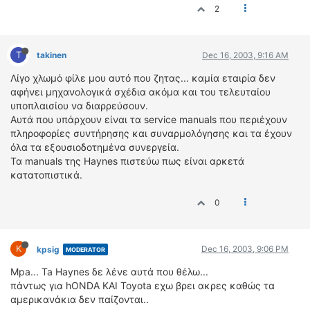
2
ΔΙΕΘΝΕΙΣ ΑΓΩΝΕΣ
ΕΛΛΗΝΙΚΟΙ ΑΓΩΝΕΣ
T
takinen
Dec 16, 2003, 9:16 AM
ΤΙΜΕΣ
Λίγο χλωμό φίλε μου αυτό που ζητας... καμία εταιρία δεν
αφήνει μηχανολογικά σχέδια ακόμα και του τελευταίου
4T CLASSIC
υποπλαισίου να διαρρεύσουν.
ΜΟΝΤΕΛΑ
Αυτά που υπάρχουν είναι τα service manuals που περιέχουν
ΚΑΤΑΣΚΕΥΑΣΤΕΣ
πληροφορίες συντήρησης και συναρμολόγησης και τα έχουν
όλα τα εξουσιοδοτημένα συνεργεία.
ΠΡΟΣΩΠΙΚΟΤΗΤΕΣ
Τα manuals της Haynes πιστεύω πως είναι αρκετά
ΑΓΩΝΙΣΤΙΚΑ ΑΥΤΟΚΙΝΗΤΑ
κατατοπιστικά.
ΑΓΩΝΕΣ/ΔΙΟΡΓΑΝΩΣΕΙΣ
0
ΑΓΟΡΑ
ΠΩΛΗΣΕΙΣ
K
Dec 16, 2003, 9:06 PM
kpsig
ΠΡΟΣΦΟΡΕΣ
MODERATOR
ΜΕΤΑΧΕΙΡΙΣΜΕΝΑ
Mpa... Ta Haynes δε λένε αυτά που θέλω...
πάντως για hONDA ΚΑΙ Toyota εχω βρει ακρες καθώς τα
2ΤΡΟΧΟΙ
αμερικανάκια δεν παίζονται..