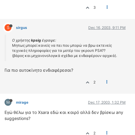
ΟΔΗΓΟΥΜΕ
3
ΕΠΙΚΑΙΡΟΤΗΤΑ
ΑΓΩΝΕΣ
CLASSIC
S
sirgus
Dec 16, 2003, 9:11 PM
ΑΡΧΕΙΟ ΤΕΥΧΩΝ
Ο χρήστης
kpsig
έγραψε:
Μηπως μπορεί κανείς να πει που μπορώ να βρω εκτενείς
τεχνικές πληροφορίες για τα μοτέρ του γκρουπ PSA??
(βάρος και μηχανονολογικά σχέδια με ενδιαφέρουν αρχικά).
Για πιο αυτοκίνητο ενδιαφέρεσαι?
2
M
mirage
Dec 17, 2003, 1:32 PM
Εγώ θέλω για το Xsara εδώ και καιρό αλλά δεν βρίσκω any
suggestions?
2