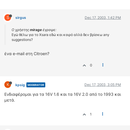
S
sirgus
Dec 17, 2003, 1:42 PM
Ο χρήστης
mirage
έγραψε:
Εγώ θέλω για το Xsara εδώ και καιρό αλλά δεν βρίσκω any
suggestions?
ένα e-mail στη Citroen?
0
K
Dec 17, 2003, 3:05 PM
kpsig
MODERATOR
Ενδιαφέρομαι για τα 16V 1.6 και τα 16V 2.0 από το 1993 και
μετά.
1