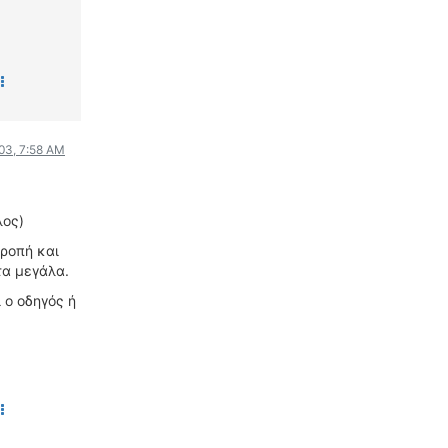
03, 7:58 AM
λος)
 ροπή και
τα μεγάλα.
 ο οδηγός ή