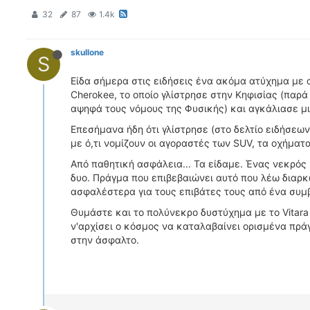
32
87
1.4k
skullone
S
Είδα σήμερα στις ειδήσεις ένα ακόμα ατύχημα με 
Cherokee, το οποίο γλίστρησε στην Κηφισίας (παρά 
αψηφά τους νόμους της Φυσικής) και αγκάλιασε μ
Επεσήμανα ήδη ότι γλίστρησε (στο δελτίο ειδήσεων
με ό,τι νομίζουν οι αγοραστές των SUV, τα οχήμ
Από παθητική ασφάλεια... Τα είδαμε. Ένας νεκρός 
δυο. Πράγμα που επιβεβαιώνει αυτό που λέω διαρκ
ασφαλέστερα για τους επιβάτες τους από ένα συμ
Θυμάστε και το πολύνεκρο δυστύχημα με το Vitara
ν'αρχίσει ο κόσμος να καταλαβαίνει ορισμένα πράγ
στην άσφαλτο.