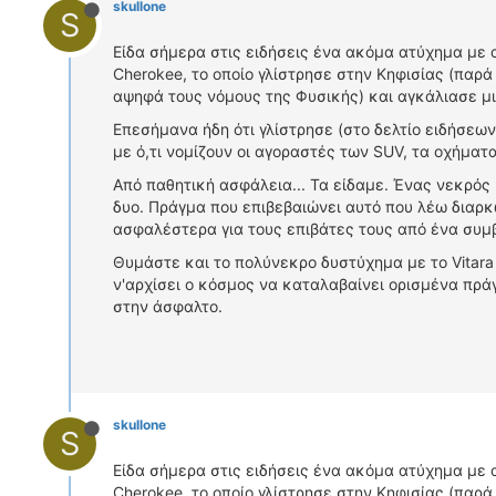
skullone
S
Είδα σήμερα στις ειδήσεις ένα ακόμα ατύχημα με 
Cherokee, το οποίο γλίστρησε στην Κηφισίας (παρά 
αψηφά τους νόμους της Φυσικής) και αγκάλιασε μ
Επεσήμανα ήδη ότι γλίστρησε (στο δελτίο ειδήσεων
με ό,τι νομίζουν οι αγοραστές των SUV, τα οχήμ
Από παθητική ασφάλεια... Τα είδαμε. Ένας νεκρός 
δυο. Πράγμα που επιβεβαιώνει αυτό που λέω διαρκ
ασφαλέστερα για τους επιβάτες τους από ένα συμ
Θυμάστε και το πολύνεκρο δυστύχημα με το Vitara
ν'αρχίσει ο κόσμος να καταλαβαίνει ορισμένα πράγ
στην άσφαλτο.
skullone
S
Είδα σήμερα στις ειδήσεις ένα ακόμα ατύχημα με 
Cherokee, το οποίο γλίστρησε στην Κηφισίας (παρά 