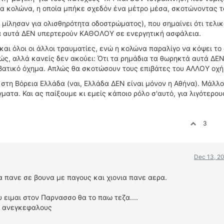
ια κολώνα, η οποία μπήκε σχεδόν ένα μέτρο μέσα, σκοτώνοντας τ
 μίλησαν για ολισθηρότητα οδοστρώματος), που σημαίνει ότι τελικ
ατα αυτά ΔΕΝ υπερτερούν ΚΑΘΟΛΟΥ σε ενεργητική ασφάλεια.
και όλοι οι άλλοι τραυματίες, ενώ η κολώνα παραλίγο να κόψει το
ώς, αλλά κανείς δεν ακούει: Ότι τα ρημάδια τα θωρηκτά αυτά ΔΕΝ
βατικό όχημα. Απλώς θα σκοτώσουν τους επιβάτες του ΑΛΛΟΥ οχή
 στη Βόρεια Ελλάδα (ναι, Ελλάδα ΔΕΝ είναι μόνον η Αθήνα). Μάλλ
ματα. Και ας παίξουμε κι εμείς κάποιο ρόλο σ'αυτό, για λιγότερο
3
Dec 13, 20
τα πανε σε βουνα με παγους και χιονια πανε αερα.
υ ειμαι στον Παρνασσο θα το παω τεζα....
υς ανεγκεφαλους