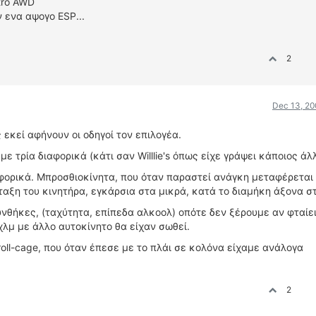
tro AWD
ν ενα αψογο ESP...
2
Dec 13, 20
εκεί αφήνουν οι οδηγοί τον επιλογέα.
με τρία διαφορικά (κάτι σαν Willlie's όπως είχε γράψει κάποιος άλ
ιαφορικά. Mπροσθιοκίνητα, που όταν παραστεί ανάγκη μεταφέρεται
ιάταξη του κινητήρα, εγκάρσια στα μικρά, κατά το διαμήκη άξονα σ
υνθήκες, (ταχύτητα, επίπεδα αλκοολ) οπότε δεν ξέρουμε αν φταίει
 χλμ με άλλο αυτοκίνητο θα είχαν σωθεί.
oll-cage, που όταν έπεσε με το πλάι σε κολόνα είχαμε ανάλογα
2