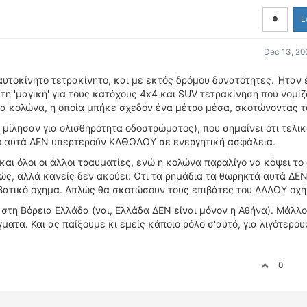
L
Dec 13, 20
αυτοκίνητο τετρακίνητο, και με εκτός δρόμου δυνατότητες. Ήταν 
τη 'μαγική' για τους κατόχους 4x4 και SUV τετρακίνηση που νομίζ
ια κολώνα, η οποία μπήκε σχεδόν ένα μέτρο μέσα, σκοτώνοντας τ
 μίλησαν για ολισθηρότητα οδοστρώματος), που σημαίνει ότι τελικ
ατα αυτά ΔΕΝ υπερτερούν ΚΑΘΟΛΟΥ σε ενεργητική ασφάλεια.
και όλοι οι άλλοι τραυματίες, ενώ η κολώνα παραλίγο να κόψει το
ώς, αλλά κανείς δεν ακούει: Ότι τα ρημάδια τα θωρηκτά αυτά ΔΕΝ
βατικό όχημα. Απλώς θα σκοτώσουν τους επιβάτες του ΑΛΛΟΥ οχή
 στη Βόρεια Ελλάδα (ναι, Ελλάδα ΔΕΝ είναι μόνον η Αθήνα). Μάλλ
ματα. Και ας παίξουμε κι εμείς κάποιο ρόλο σ'αυτό, για λιγότερο
0