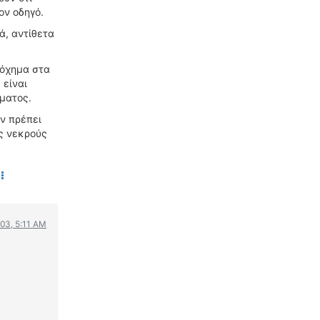
ον οδηγό.
ΟΔΗΓΟΥΜΕ
ά, αντίθετα
ΕΠΙΚΑΙΡΟΤΗΤΑ
ΑΓΩΝΕΣ
 όχημα στα
CLASSIC
 είναι
ματος.
ΑΡΧΕΙΟ ΤΕΥΧΩΝ
ον πρέπει
υς νεκρούς
03, 5:11 AM