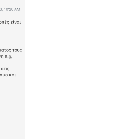
3, 10:20 AM
οπές είναι
ματος τους
η π.χ.
 στις
σμο και