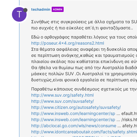
techadmin
ADMIN
T
Συνήθως στις συγκρούσεις με άλλα οχήματα τα SUV
πιο συχνές ή πιο εύκολες απ΄ό,τι φανταζόμαστε..
Εδώ ο αρθογράφος παραθέτει λόγους για τους οπο
http://poseur.4x4.org/reasons2.html
Στα θέματα ασφάλειας αναφέρει τη δυσκολία αποφ
σε περίπτωση ανάγκης,καθώς και τραυματισμούς α
πλαισίου σκάλας που καθίσταται επικίνδυνη σε σύ
Θα ήθελα να θυμίσω πως από την Αυστραλία διαδό
μάσκες πολλών SUV .Οι Αυστραλοί τα χρησιμοποίη
δυστυχώς,είναι φονικά εργαλεία σε περίπτωση σύγ
Παραθέτω κάποιους συνδέσμους σχετικούς με τη
http://www.suv.org/safety.html
http://www.suv.com/suvsafety/
http://www.citizen.org/autosafety/suvsafety/
http://www.insweb.com/learningcenter/sp
... efault.
http://www.insweb.com/learningcenter/sp
... /risks.
http://abclocal.go.com/wls/news/consume
... afety.h
http://www.idontcareaboutair.com/facts/safety.shtm