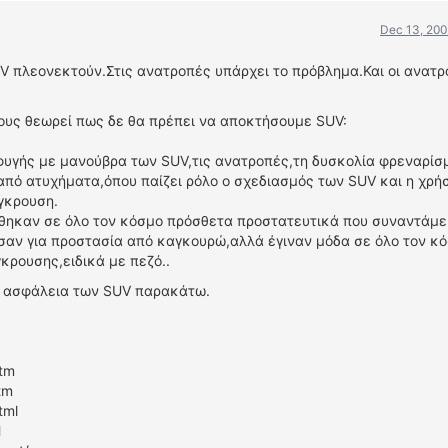
Dec 13, 200
 πλεονεκτούν.Στις ανατροπές υπάρχει το πρόβλημα.Και οι ανατρ
ίους θεωρεί πως δε θα πρέπει να αποκτήσουμε SUV:
υγής με μανούβρα των SUV,τις ανατροπές,τη δυσκολία φρεναρίσ
πό ατυχήματα,όπου παίζει ρόλο ο σχεδιασμός των SUV και η χρήσ
γκρουση.
θηκαν σε όλο τον κόσμο πρόσθετα προστατευτικά που συναντάμε
σαν για προστασία από καγκουρώ,αλλά έγιναν μόδα σε όλο τον κό
κρουσης,ειδικά με πεζό..
ν ασφάλεια των SUV παρακάτω.
htm
htm
tml
l