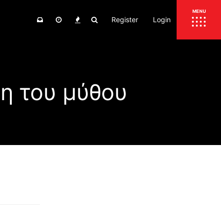
Register
Login
ΕΠΙΚΑΙΡΟΤΗΤΑ
MENU
ΕΛΛΑΔΑ
ΚΟΣΜΟΣ
η του μύθου
ΤΙΜΕΣ
ΕΚΘΕΣΕΙΣ
ΕΚΔΗΛΩΣΕΙΣ 4Τ
ΣΥΝΕΝΤΕΥΞΕΙΣ
4ΤΡΟΧΟΙ
ΔΟΚΙΜΕΣ
TEST
ΣΥΓΚΡΙΣΗ
ΠΑΡΟΥΣΙΑΣΕΙΣ
ΣΥΓΚΡΙΤΙΚΕΣ ΔΟΚΙΜΕΣ
ΑΓΩΝΙΣΤΙΚΕΣ ΓΝΩΡΙΜΙΕΣ
ΔΟΚΙΜΕΣ ΕΛΑΣΤΙΚΩΝ
ΕΙΔΙΚΕΣ ΔΙΑΔΡΟΜΕΣ