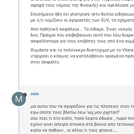
αψηφά τους νόμους της Φυσικής) και αγκάλιασε μ
Επεσήμανα ήδη ότι γλίστρησε (στο δελτίο ειδήσεων
με ό,τι νομίζουν οι αγοραστές των SUV, τα οχήμ
Από παθητική ασφάλεια... Τα είδαμε. Ένας νεκρός 
δυο. Πράγμα που επιβεβαιώνει αυτό που λέω διαρκ
ασφαλέστερα για τους επιβάτες τους από ένα συμ
Θυμάστε και το πολύνεκρο δυστύχημα με το Vitara
ν'αρχίσει ο κόσμος να καταλαβαίνει ορισμένα πράγ
στην άσφαλτο.
mkiii
M
μα αυτοι που τα αγοραζουν για τις πλατειες οταν 
εγω οποτε τους βλεπω λεω 'ωχ μου ρχεται!!'
σου λεει τι στο καλο, τοσα λεφτα εδωσα , τωρα πο
εχουν γινει απειρα στουκα στα βουνα απο τετοιο
καλα να παθουν , οι αλλοι τι τους φταινε....