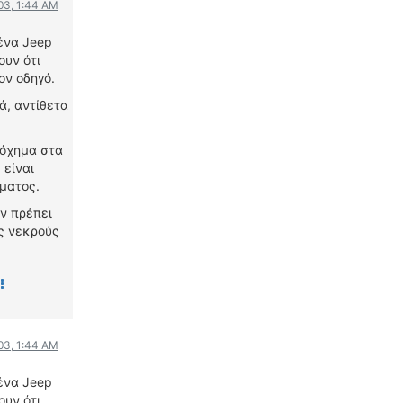
03, 1:44 AM
WRC
ΔΙΕΘΝΕΙΣ ΑΓΩΝΕΣ
ένα Jeep
ΕΛΛΗΝΙΚΟΙ ΑΓΩΝΕΣ
ουν ότι
ον οδηγό.
ΤΙΜΕΣ
ά, αντίθετα
4T CLASSIC
 όχημα στα
ΜΟΝΤΕΛΑ
 είναι
ΚΑΤΑΣΚΕΥΑΣΤΕΣ
ματος.
ΠΡΟΣΩΠΙΚΟΤΗΤΕΣ
ον πρέπει
ΑΓΩΝΙΣΤΙΚΑ ΑΥΤΟΚΙΝΗΤΑ
υς νεκρούς
ΑΓΩΝΕΣ/ΔΙΟΡΓΑΝΩΣΕΙΣ
ΑΓΟΡΑ
ΠΩΛΗΣΕΙΣ
ΠΡΟΣΦΟΡΕΣ
03, 1:44 AM
ΜΕΤΑΧΕΙΡΙΣΜΕΝΑ
ένα Jeep
ουν ότι
2ΤΡΟΧΟΙ