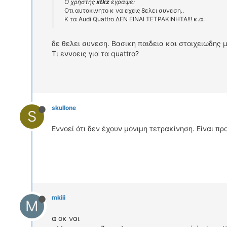
Ο χρήστης
xtkz
έγραψε:
Οτι αυτοκινητο κ να εχεις 8ελει συνεση..
Κ τα Audi Quattro ΔΕΝ ΕΙΝΑΙ ΤΕΤΡΑΚΙΝΗΤΑ!!! κ.α.
δε θελει συνεση. Βασικη παιδεια και στοιχειωδης 
Τι εννοεις για τα quattro?
skullone
S
Εννοεί ότι δεν έχουν μόνιμη τετρακίνηση. Είναι π
mkiii
M
α οκ ναι