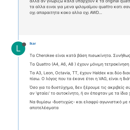
αλλα αν γνωριζω καλα υπαρχουν κ τα original quat
τα αλλα ειναι για μενα ψιλομαϊμου quattro κατι σα
οχι απαραιτητα κακο αλλα οχι AWD...
lkar
L
Tα Cherokee είναι κατά βάση πισωκίνητα. Συνήθως 
Tα Quattro (A4, A6, A8 ) έχουν μόνιμη τετρακίνηση 
Tα A3, Leon, Octavia, TT, έχουν Haldex και δύο δ
πίσω. O λόγος που τα έκανε έτσι η VAG, είναι η δ
Όσο για το δυστύχημα, δεν ξέρουμε τις ακριβείς σ
αν 'φταίει' το αυτοκίνητο, ή αν έπεφταν με τα ίδια
Nα θυμίσω -δυστυχώς- και ελαφρύ αγωνιστικό με r
αποτελέσματα