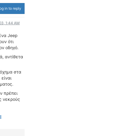
ΟΔΟΙΠΟΡΙΚΑ
og in to reply
VIDEO
03, 1:44 AM
4TTV
ένα Jeep
ΝΕΑ ΜΟΝΤΕΛΑ
ουν ότι
ΑΓΩΝΕΣ
ον οδηγό.
CANDID CAMERA
ά, αντίθετα
ΤΕΧΝΟΛΟΓΙΑ
 όχημα στα
ΕΙΔΗΣΕΙΣ – ΠΑΡΟΥΣΙΑΣΕΙΣ
 είναι
ΛΕΞΙΚΟ
ματος.
ον πρέπει
ΠΕΡΙΒΑΛΛΟΝ
υς νεκρούς
ΔΟΚΙΜΕΣ – ΠΑΡΟΥΣΙΑΣΕΙΣ
ΕΙΔΗΣΕΙΣ
ΑΓΩΝΕΣ
FORMULA 1