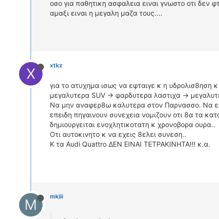
οσο για παθητικη ασφαλεια ειναι γνωστο οτι δεν φ
αμαξι ειναι η μεγαλη μαζα τους....
xtkz
X
για το ατυχημα ισως να εφταιγε κ η υδρολισ8ηση 
μεγαλυτερα SUV -> φαρδυτερα λαστιχα -> μεγαλυ
Να μην αναφερ8ω καλυτερα στον Παρνασσο. Να επισ
επειδη πηγαινουν συνεχεια νομιζουν οτι 8α τα κα
δημιουργειται ενοχλητικοτατη κ χρονοβορα ουρα..
Οτι αυτοκινητο κ να εχεις 8ελει συνεση..
Κ τα Audi Quattro ΔΕΝ ΕΙΝΑΙ ΤΕΤΡΑΚΙΝΗΤΑ!!! κ.α.
mkiii
M