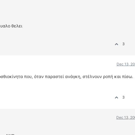
μυαλο θελει
3
Dec 13, 20
ροσθιοκίνητα που, όταν παραστεί ανάγκη, στέλνουν ροπή και πίσω.
3
Dec 13, 20