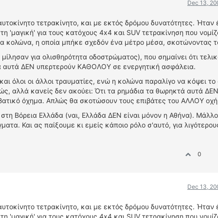
Dec 13, 20
αυτοκίνητο τετρακίνητο, και με εκτός δρόμου δυνατότητες. Ήταν 
τη 'μαγική' για τους κατόχους 4x4 και SUV τετρακίνηση που νομίζ
ια κολώνα, η οποία μπήκε σχεδόν ένα μέτρο μέσα, σκοτώνοντας τ
 μίλησαν για ολισθηρότητα οδοστρώματος), που σημαίνει ότι τελικ
ατα αυτά ΔΕΝ υπερτερούν ΚΑΘΟΛΟΥ σε ενεργητική ασφάλεια.
και όλοι οι άλλοι τραυματίες, ενώ η κολώνα παραλίγο να κόψει το
ώς, αλλά κανείς δεν ακούει: Ότι τα ρημάδια τα θωρηκτά αυτά ΔΕΝ
βατικό όχημα. Απλώς θα σκοτώσουν τους επιβάτες του ΑΛΛΟΥ οχή
 στη Βόρεια Ελλάδα (ναι, Ελλάδα ΔΕΝ είναι μόνον η Αθήνα). Μάλλ
ματα. Και ας παίξουμε κι εμείς κάποιο ρόλο σ'αυτό, για λιγότερο
0
Dec 13, 20
αυτοκίνητο τετρακίνητο, και με εκτός δρόμου δυνατότητες. Ήταν 
τη 'μαγική' για τους κατόχους 4x4 και SUV τετρακίνηση που νομίζ