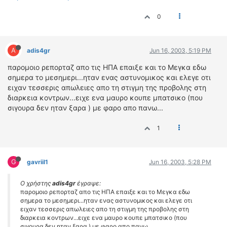
ΟΔΗΓΟΥΜΕ
0
ΕΠΙΚΑΙΡΟΤΗΤΑ
ΑΓΩΝΕΣ
CLASSIC
A
adis4gr
Jun 16, 2003, 5:19 PM
ΑΡΧΕΙΟ ΤΕΥΧΩΝ
παρομοιο ρεπορταζ απο τις ΗΠΑ επαιξε και το Μεγκα εδω
σημερα το μεσημερι...ηταν ενας αστυνομικος και ελεγε οτι
ειχαν τεσσερις απωλειες απο τη στιγμη της προβολης στη
διαρκεια κοντρων...ειχε ενα μαυρο κουπε μπατσικο (που
σιγουρα δεν ηταν ξαρα ) με φαρο απο πανω...
1
G
gavriil1
Jun 16, 2003, 5:28 PM
Ο χρήστης
adis4gr
έγραψε:
παρομοιο ρεπορταζ απο τις ΗΠΑ επαιξε και το Μεγκα εδω
σημερα το μεσημερι...ηταν ενας αστυνομικος και ελεγε οτι
ειχαν τεσσερις απωλειες απο τη στιγμη της προβολης στη
διαρκεια κοντρων...ειχε ενα μαυρο κουπε μπατσικο (που
σιγουρα δεν ηταν ξαρα ) με φαρο απο πανω...