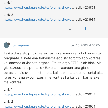
Link 1
ΔΙΕΘΝΕΙΣ ΑΓΩΝΕΣ
http://www.hondaprelude.to/forums/showt
... adid=23659
ΕΛΛΗΝΙΚΟΙ ΑΓΩΝΕΣ
Link 2
http://www.hondaprelude.to/forums/showt
... adid=23664
ΤΙΜΕΣ
0
4T CLASSIC
ΜΟΝΤΕΛΑ
O
ΚΑΤΑΣΚΕΥΑΣΤΕΣ
ouzo-power
Jun 16, 2003, 4:56 PM
ΠΡΟΣΩΠΙΚΟΤΗΤΕΣ
Telika dose sto public na ekfrasth kai mono xalia ta kanoun ta
ΑΓΩΝΙΣΤΙΚΑ ΑΥΤΟΚΙΝΗΤΑ
pragmata. Ginete ena trakarisma edo sto toronto apo kontres
kai amesos arxisan ta organa. Ftei to ergo FATF. blah blah. Ma
ΑΓΩΝΕΣ/ΔΙΟΡΓΑΝΩΣΕΙΣ
gia xazous mas pernane? Eukeria psaxnoun tora gia na
perasoun pio sklhra metra. Les kai athxhmata den ginontai ales
ΑΓΟΡΑ
fores xoris na exoun sxesh me kontres ha kai palh kai na exei
ΠΩΛΗΣΕΙΣ
me kontres.
ΠΡΟΣΦΟΡΕΣ
Link 1
ΜΕΤΑΧΕΙΡΙΣΜΕΝΑ
http://www.hondaprelude.to/forums/showt
... adid=23659
Link 2
2ΤΡΟΧΟΙ
http://www.hondaprelude.to/forums/showt
... adid=23664