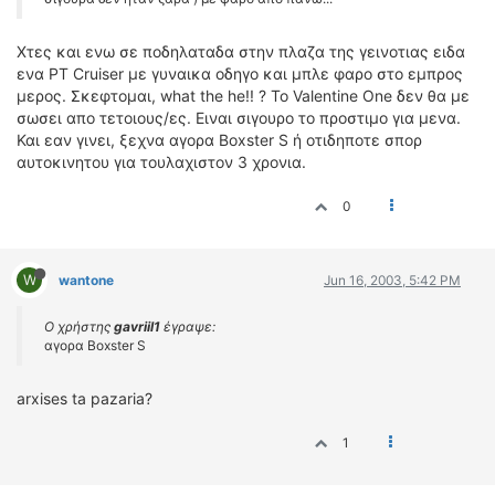
Χτες και ενω σε ποδηλαταδα στην πλαζα της γεινοτιας ειδα
ενα PT Cruiser με γυναικα οδηγο και μπλε φαρο στο εμπρος
μερος. Σκεφτομαι, what the he!! ? Το Valentine One δεν θα με
σωσει απο τετοιους/ες. Ειναι σιγουρο το προστιμο για μενα.
Και εαν γινει, ξεχνα αγορα Boxster S ή οτιδηποτε σπορ
αυτοκινητου για τουλαχιστον 3 χρονια.
0
W
wantone
Jun 16, 2003, 5:42 PM
Ο χρήστης
gavriil1
έγραψε:
αγορα Boxster S
arxises ta pazaria?
1