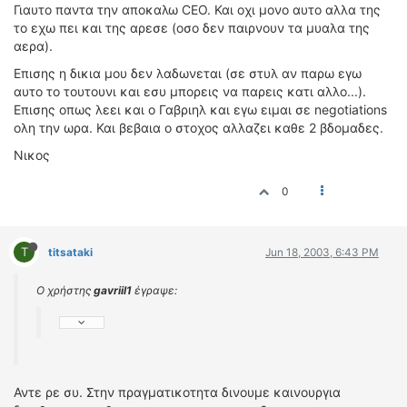
Γιαυτο παντα την αποκαλω CEO. Και οχι μονο αυτο αλλα της
το εχω πει και της αρεσε (οσο δεν παιρνουν τα μυαλα της
αερα).
Επισης η δικια μου δεν λαδωνεται (σε στυλ αν παρω εγω
αυτο το τουτουνι και εσυ μπορεις να παρεις κατι αλλο...).
Επισης οπως λεει και ο Γαβριηλ και εγω ειμαι σε negotiations
ολη την ωρα. Και βεβαια o στοχος αλλαζει καθε 2 βδομαδες.
Νικος
0
T
titsataki
Jun 18, 2003, 6:43 PM
Ο χρήστης
gavriil1
έγραψε:
Αντε ρε συ. Στην πραγματικοτητα δινουμε καινουργια