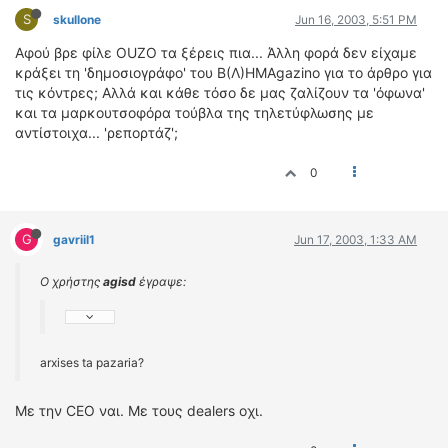
S
skullone
Jun 16, 2003, 5:51 PM
Αφού βρε φίλε OUZO τα ξέρεις πια... Άλλη φορά δεν είχαμε
κράξει τη 'δημοσιογράφο' του Β(Λ)ΗΜΑgazino για το άρθρο για
τις κόντρες; Αλλά και κάθε τόσο δε μας ζαλίζουν τα 'όφωνα'
και τα μαρκουτσοφόρα τούβλα της τηλετύφλωσης με
αντίστοιχα... 'ρεπορτάζ';
0
G
gavriil1
Jun 17, 2003, 1:33 AM
Ο χρήστης
agisd
έγραψε:
arxises ta pazaria?
Με την CEO ναι. Με τους dealers οχι.