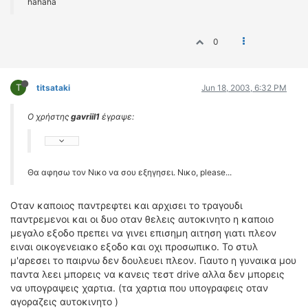
hahaha
0
T
titsataki
Jun 18, 2003, 6:32 PM
Ο χρήστης
gavriil1
έγραψε:
Θα αφησω τον Νικο να σου εξηγησει. Νικο, please...
Οταν καποιος παντρεφτει και αρχισει το τραγουδι
παντρεμενοι και οι δυο οταν θελεις αυτοκινητο η καποιο
μεγαλο εξοδο πρεπει να γινει επισημη αιτηση γιατι πλεον
ειναι οικογενειακο εξοδο και οχι προσωπικο. Το στυλ
μ'αρεσει το παιρνω δεν δουλευει πλεον. Γιαυτο η γυναικα μου
παντα λεει μπορεις να κανεις τεστ drive αλλα δεν μπορεις
να υπογραψεις χαρτια. (τα χαρτια που υπογραφεις οταν
αγοραζεις αυτοκινητο )