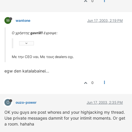
0
W
wantone
Jun 17, 2003, 2:19 PM
Ο χρήστης
gavriil1
έγραψε:
Με την CEO ναι. Με τους dealers οχι.
egw den katalabainei...
0
O
ouzo-power
Jun 17, 2003, 2:35 PM
OK you guys are post whores and your highjacking my thread.
Use private messages dammit for your intimit moments. Or get
a room. hahaha