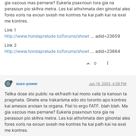
ΟΔΟΙΠΟΡΙΚΑ
gia xazous mas pernane? Eukeria psaxnoun tora gia na
perasoun pio sklhra metra. Les kai athxhmata den ginontai ales
fores xoris na exoun sxesh me kontres ha kai palh kai na exei
VIDEO
me kontres.
4TTV
Link 1
ΝΕΑ ΜΟΝΤΕΛΑ
http://www.hondaprelude.to/forums/showt
... adid=23659
ΑΓΩΝΕΣ
Link 2
CANDID CAMERA
http://www.hondaprelude.to/forums/showt
... adid=23664
ΤΕΧΝΟΛΟΓΙΑ
0
ΕΙΔΗΣΕΙΣ – ΠΑΡΟΥΣΙΑΣΕΙΣ
ΛΕΞΙΚΟ
O
ouzo-power
Jun 16, 2003, 4:56 PM
ΠΕΡΙΒΑΛΛΟΝ
Telika dose sto public na ekfrasth kai mono xalia ta kanoun ta
ΔΟΚΙΜΕΣ – ΠΑΡΟΥΣΙΑΣΕΙΣ
pragmata. Ginete ena trakarisma edo sto toronto apo kontres
ΕΙΔΗΣΕΙΣ
kai amesos arxisan ta organa. Ftei to ergo FATF. blah blah. Ma
gia xazous mas pernane? Eukeria psaxnoun tora gia na
perasoun pio sklhra metra. Les kai athxhmata den ginontai ales
ΑΓΩΝΕΣ
fores xoris na exoun sxesh me kontres ha kai palh kai na exei
FORMULA 1
me kontres.
WRC