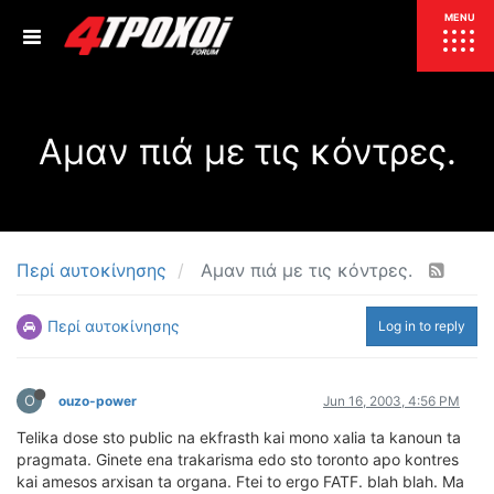
ΕΠΙΚΑΙΡΟΤΗΤΑ
MENU
ΕΛΛΑΔΑ
Αμαν πιά με τις κόντρες.
ΚΟΣΜΟΣ
ΤΙΜΕΣ
ΕΚΘΕΣΕΙΣ
ΕΚΔΗΛΩΣΕΙΣ 4Τ
ΣΥΝΕΝΤΕΥΞΕΙΣ
4ΤΡΟΧΟΙ
Περί αυτοκίνησης
Αμαν πιά με τις κόντρες.
ΔΟΚΙΜΕΣ
Περί αυτοκίνησης
Log in to reply
TEST
ΣΥΓΚΡΙΣΗ
ΠΑΡΟΥΣΙΑΣΕΙΣ
ΣΥΓΚΡΙΤΙΚΕΣ ΔΟΚΙΜΕΣ
O
ouzo-power
Jun 16, 2003, 4:56 PM
ΑΓΩΝΙΣΤΙΚΕΣ ΓΝΩΡΙΜΙΕΣ
Telika dose sto public na ekfrasth kai mono xalia ta kanoun ta
ΔΟΚΙΜΕΣ ΕΛΑΣΤΙΚΩΝ
pragmata. Ginete ena trakarisma edo sto toronto apo kontres
ΕΙΔΙΚΕΣ ΔΙΑΔΡΟΜΕΣ
kai amesos arxisan ta organa. Ftei to ergo FATF. blah blah. Ma