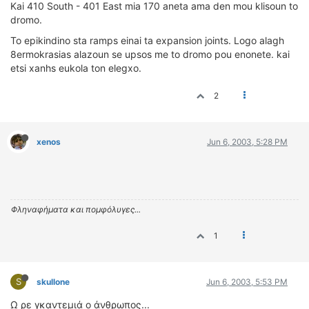
Kai 410 South - 401 East mia 170 aneta ama den mou klisoun to
dromo.
To epikindino sta ramps einai ta expansion joints. Logo alagh
8ermokrasias alazoun se upsos me to dromo pou enonete. kai
etsi xanhs eukola ton elegxo.
2
xenos
Jun 6, 2003, 5:28 PM
Φληναφήματα και πομφόλυγες...
1
S
skullone
Jun 6, 2003, 5:53 PM
Ω ρε γκαντεμιά ο άνθρωπος...