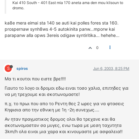
Kai 410 South - 401 East mia 170 aneta ama den mou klisoun to
dromo.
ka8e mera eimai sta 140 se auti kai polles fores sta 160.
prospernaw synh8ws 4-5 autokinita panw...mporw kai
parapanw alla opws 3ereis odigaw syntiritika... hehehe...
0
S
spiros
Jun 6, 2003, 8:25 PM
Μα τι κουτοι που ειστε βρε!!!!
Γιαυτο το λογο οι δρομοι εδω ειναι τοσο χαλια, επιτηδες για
να μη τρεχουμε και σκοτωνομαστε!
π.χ. το πρωι που απο το Ρεντη θες 2 ωρες για να φτασεις
Κηφισια απο την εθνικη με 1η -2η συνεχως....
Αν ηταν πραγματικος δρομος ολοι θα τρεχανε και θα
σκοτωνομασταν σα μυγες, ενω τωρα με μεση ταχυτητα
3km/h ολα ειναι μια χαρα και κινουμαστε με ασφαλεια!!