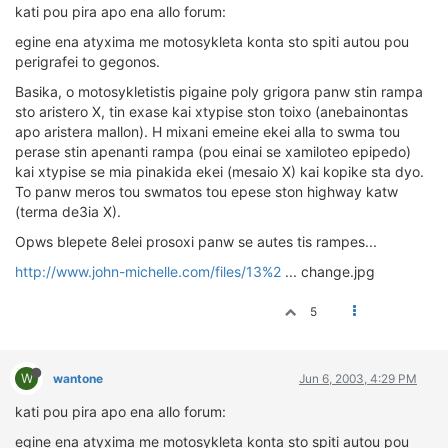
ΟΔΟΙΠΟΡΙΚΑ
kati pou pira apo ena allo forum:
egine ena atyxima me motosykleta konta sto spiti autou pou
VIDEO
perigrafei to gegonos.
4TTV
Basika, o motosykletistis pigaine poly grigora panw stin rampa
ΝΕΑ ΜΟΝΤΕΛΑ
sto aristero X, tin exase kai xtypise ston toixo (anebainontas
ΑΓΩΝΕΣ
apo aristera mallon). H mixani emeine ekei alla to swma tou
perase stin apenanti rampa (pou einai se xamiloteo epipedo)
CANDID CAMERA
kai xtypise se mia pinakida ekei (mesaio X) kai kopike sta dyo.
To panw meros tou swmatos tou epese ston highway katw
ΤΕΧΝΟΛΟΓΙΑ
(terma de3ia X).
ΕΙΔΗΣΕΙΣ – ΠΑΡΟΥΣΙΑΣΕΙΣ
Opws blepete 8elei prosoxi panw se autes tis rampes...
ΛΕΞΙΚΟ
http://www.john-michelle.com/files/13%2
... change.jpg
ΠΕΡΙΒΑΛΛΟΝ
5
ΔΟΚΙΜΕΣ – ΠΑΡΟΥΣΙΑΣΕΙΣ
ΕΙΔΗΣΕΙΣ
W
wantone
Jun 6, 2003, 4:29 PM
ΑΓΩΝΕΣ
kati pou pira apo ena allo forum:
FORMULA 1
egine ena atyxima me motosykleta konta sto spiti autou pou
WRC