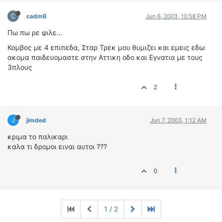
C
cadm8
Jun 6, 2003, 10:58 PM
Πω πω ρε φιλε...
Κομβος με 4 επιπεδα, Σταρ Τρεκ μου θυμιζει και εμεις εδω
ακομα παιδευομαστε στην Αττικη οδο και Εγνατια με τους
3πλους
2
J
jimded
Jun 7, 2003, 1:12 AM
κριμα το παλικαρι
καλα τι δρομοι ειναι αυτοι ???
0
1 / 2