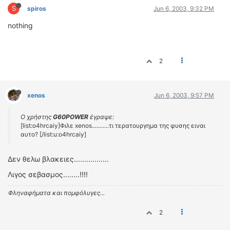
S
spiros
Jun 6, 2003, 9:32 PM
nothing
2
xenos
Jun 6, 2003, 9:57 PM
Ο χρήστης
G60POWER
έγραψε:
[list:o4hrcaiy]Φιλε xenos...........τι τερατουργημα της φυσης ειναι
αυτο? [/list:u:o4hrcaiy]
Δεν θελω βλακειες.................
Λιγος σεβασμος........!!!!
Φληναφήματα και πομφόλυγες...
2