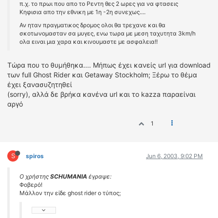
π.χ. το πρωι που απο το Ρεντη θες 2 ωρες για να φτασεις
Κηφισια απο την εθνικη με 1η -2η συνεχως....
Αν ηταν πραγματικος δρομος ολοι θα τρεχανε και θα
σκοτωνομασταν σα μυγες, ενω τωρα με μεση ταχυτητα 3km/h
ολα ειναι μια χαρα και κινουμαστε με ασφαλεια!!
Τώρα που το θυμήθηκα.... Μήπως έχει κανείς url για download
των full Ghost Rider και Getaway Stockholm; Ξέρω το θέμα
έχει ξανασυζητηθεί
(sorry), αλλά δε βρήκα κανένα url και το kazza παραείναι
αργό
1
S
spiros
Jun 6, 2003, 9:02 PM
Ο χρήστης
SCHUMANIA
έγραψε:
Φοβερό!
Μάλλον την είδε ghost rider ο τύπος;