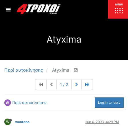
ΕΠΙΚΑΙΡΟΤΗΤΑ
MENU
ΕΛΛΑΔΑ
Atyxima
ΚΟΣΜΟΣ
ΤΙΜΕΣ
ΕΚΘΕΣΕΙΣ
ΕΚΔΗΛΩΣΕΙΣ 4Τ
ΣΥΝΕΝΤΕΥΞΕΙΣ
4ΤΡΟΧΟΙ
Περί αυτοκίνησης
Atyxima
ΔΟΚΙΜΕΣ
1 / 2
TEST
ΣΥΓΚΡΙΣΗ
ΠΑΡΟΥΣΙΑΣΕΙΣ
ΣΥΓΚΡΙΤΙΚΕΣ ΔΟΚΙΜΕΣ
Περί αυτοκίνησης
Log in to reply
ΑΓΩΝΙΣΤΙΚΕΣ ΓΝΩΡΙΜΙΕΣ
ΔΟΚΙΜΕΣ ΕΛΑΣΤΙΚΩΝ
W
wantone
Jun 6, 2003, 4:29 PM
ΕΙΔΙΚΕΣ ΔΙΑΔΡΟΜΕΣ