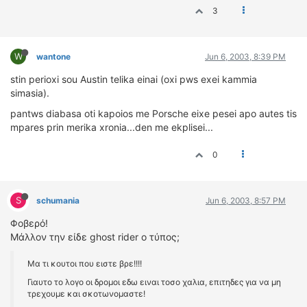
3
W
wantone
Jun 6, 2003, 8:39 PM
stin perioxi sou Austin telika einai (oxi pws exei kammia
simasia).
pantws diabasa oti kapoios me Porsche eixe pesei apo autes tis
mpares prin merika xronia...den me ekplisei...
0
S
schumania
Jun 6, 2003, 8:57 PM
Φοβερό!
Μάλλον την είδε ghost rider ο τύπος;
Μα τι κουτοι που ειστε βρε!!!!
Γιαυτο το λογο οι δρομοι εδω ειναι τοσο χαλια, επιτηδες για να μη
τρεχουμε και σκοτωνομαστε!