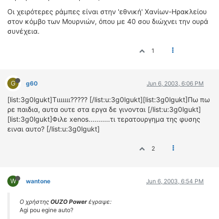
Οι χειρότερες ράμπες είναι στην 'εθνική' Χανίων-Ηρακλείου
στον κόμβο των Μουρνιών, όπου με 40 σου διώχνει την ουρά
συνέχεια.
1
G
g60
Jun 6, 2003, 6:06 PM
[list:3g0lgukt]Τιιιιιιι????? [/list:u:3g0lgukt][list:3g0lgukt]Πω πω
ρε παιδια, αυτα ουτε στα εργα δε γινονται [/list:u:3g0lgukt]
[list:3g0lgukt]Φιλε xenos...........τι τερατουργημα της φυσης
ειναι αυτο? [/list:u:3g0lgukt]
2
W
wantone
Jun 6, 2003, 6:54 PM
Ο χρήστης
OUZO Power
έγραψε:
Agi pou egine auto?