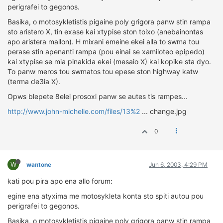
perigrafei to gegonos.
ΔΙΕΘΝΕΙΣ ΑΓΩΝΕΣ
Basika, o motosykletistis pigaine poly grigora panw stin rampa
ΕΛΛΗΝΙΚΟΙ ΑΓΩΝΕΣ
sto aristero X, tin exase kai xtypise ston toixo (anebainontas
apo aristera mallon). H mixani emeine ekei alla to swma tou
ΤΙΜΕΣ
perase stin apenanti rampa (pou einai se xamiloteo epipedo)
kai xtypise se mia pinakida ekei (mesaio X) kai kopike sta dyo.
4T CLASSIC
To panw meros tou swmatos tou epese ston highway katw
ΜΟΝΤΕΛΑ
(terma de3ia X).
ΚΑΤΑΣΚΕΥΑΣΤΕΣ
Opws blepete 8elei prosoxi panw se autes tis rampes...
ΠΡΟΣΩΠΙΚΟΤΗΤΕΣ
http://www.john-michelle.com/files/13%2
... change.jpg
ΑΓΩΝΙΣΤΙΚΑ ΑΥΤΟΚΙΝΗΤΑ
0
ΑΓΩΝΕΣ/ΔΙΟΡΓΑΝΩΣΕΙΣ
ΑΓΟΡΑ
W
wantone
Jun 6, 2003, 4:29 PM
ΠΩΛΗΣΕΙΣ
ΠΡΟΣΦΟΡΕΣ
kati pou pira apo ena allo forum:
ΜΕΤΑΧΕΙΡΙΣΜΕΝΑ
egine ena atyxima me motosykleta konta sto spiti autou pou
perigrafei to gegonos.
2ΤΡΟΧΟΙ
Basika, o motosykletistis pigaine poly grigora panw stin rampa