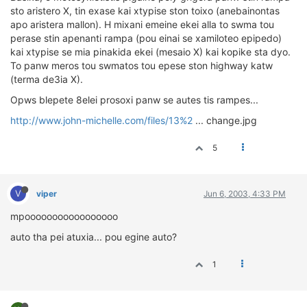
ΟΔΗΓΟΥΜΕ
sto aristero X, tin exase kai xtypise ston toixo (anebainontas
apo aristera mallon). H mixani emeine ekei alla to swma tou
ΕΠΙΚΑΙΡΟΤΗΤΑ
perase stin apenanti rampa (pou einai se xamiloteo epipedo)
ΑΓΩΝΕΣ
kai xtypise se mia pinakida ekei (mesaio X) kai kopike sta dyo.
CLASSIC
To panw meros tou swmatos tou epese ston highway katw
(terma de3ia X).
ΑΡΧΕΙΟ ΤΕΥΧΩΝ
Opws blepete 8elei prosoxi panw se autes tis rampes...
http://www.john-michelle.com/files/13%2
... change.jpg
5
V
viper
Jun 6, 2003, 4:33 PM
mpooooooooooooooooo
auto tha pei atuxia... pou egine auto?
1