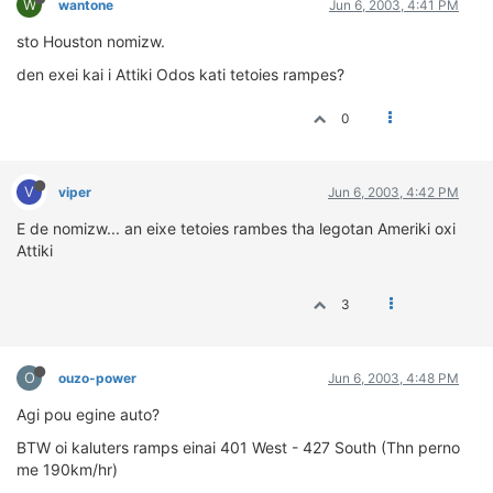
W
wantone
Jun 6, 2003, 4:41 PM
sto Houston nomizw.
den exei kai i Attiki Odos kati tetoies rampes?
0
V
viper
Jun 6, 2003, 4:42 PM
E de nomizw... an eixe tetoies rambes tha legotan Ameriki oxi
Attiki
3
O
ouzo-power
Jun 6, 2003, 4:48 PM
Agi pou egine auto?
BTW oi kaluters ramps einai 401 West - 427 South (Thn perno
me 190km/hr)