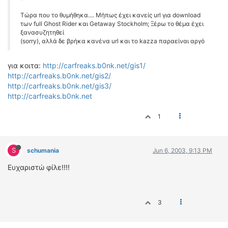
Τώρα που το θυμήθηκα.... Μήπως έχει κανείς url για download
των full Ghost Rider και Getaway Stockholm; Ξέρω το θέμα έχει
ξανασυζητηθεί
(sorry), αλλά δε βρήκα κανένα url και το kazza παραείναι αργό
για κοιτα:
http://carfreaks.b0nk.net/gis1/
http://carfreaks.b0nk.net/gis2/
http://carfreaks.b0nk.net/gis3/
http://carfreaks.b0nk.net
1
S
schumania
Jun 6, 2003, 9:13 PM
Ευχαριστώ φίλε!!!!
3