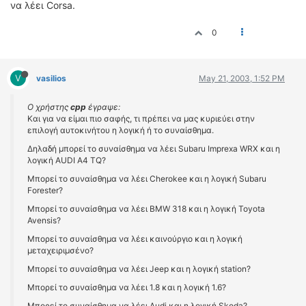
να λέει Corsa.
0
V
vasilios
May 21, 2003, 1:52 PM
Ο χρήστης
cpp
έγραψε:
Και για να είμαι πιο σαφής, τι πρέπει να μας κυριεύει στην
επιλογή αυτοκινήτου η λογική ή το συναίσθημα.
Δηλαδή μπορεί το συναίσθημα να λέει Subaru Imprexa WRX και η
λογική AUDI A4 TQ?
Mπορεί το συναίσθημα να λέει Cherokee και η λογική Subaru
Forester?
Mπορεί το συναίσθημα να λέει BMW 318 και η λογική Toyota
Avensis?
Mπορεί το συναίσθημα να λέει καινούργιο και η λογική
μεταχειριμσένο?
Mπορεί το συναίσθημα να λέει Jeep και η λογική station?
Mπορεί το συναίσθημα να λέει 1.8 και η λογική 1.6?
Mπορεί το συναίσθημα να λέει Audi και η λογική Skoda?