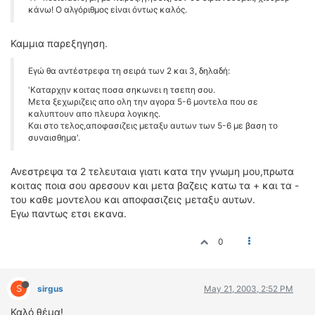
κάνω! Ο αλγόριθμος είναι όντως καλός.
Καμμια παρεξηγηση.
Εγώ θα αντέστρεφα τη σειρά των 2 και 3, δηλαδή:
'Καταρχην κοιτας ποσα σηκωνει η τσεπη σου.
Μετα ξεχωριζεις απο ολη την αγορα 5-6 μοντελα που σε
καλυπτουν απο πλευρα λογικης.
Και στο τελος,αποφασιζεις μεταξυ αυτων των 5-6 με βαση το
συναισθημα'.
Ανεστρεψα τα 2 τελευταια γιατι κατα την γνωμη μου,πρωτα
κοιτας ποια σου αρεσουν και μετα βαζεις κατω τα + και τα -
του καθε μοντελου και αποφασιζεις μεταξυ αυτων.
Εγω παντως ετσι εκανα.
0
S
sirgus
May 21, 2003, 2:52 PM
Καλό θέμα!