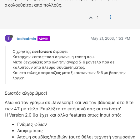
ακολουθείται από πολλούς.
1
T
May 21, 2003, 1:53 PM
techadmin
ADMIN
Ο χρήστης
nestoraero
έγραψε:
Καταρχην κοιτας ποσα σηκωνει η τσεπη σου.
Μετα ξεχωριζεις απο ολη την αγορα 5-6 μοντελα που σε
καλυπτουν απο πλευρα συναισθηματος.
Και στο τελος,αποφασιζεις μεταξυ αυτων των 5-6 με βαση την
λογικη.
Σωστός αλγόριθμος!
Λέω να τον γράψω σε Javascript και να τον βάλουμε στο Site
των 4Τ με τίτλο 'Επιιλέξτε το επόμενό σας αυτοκίνητο'.
Η Version 2.0 θα έχει και άλλα features όπως input από:
Γνώμες φίλων
Διαφημίσεις
Άποψη συμβίας/παιδιών (αυτό θέλει τεχνητή νοημοσύνη