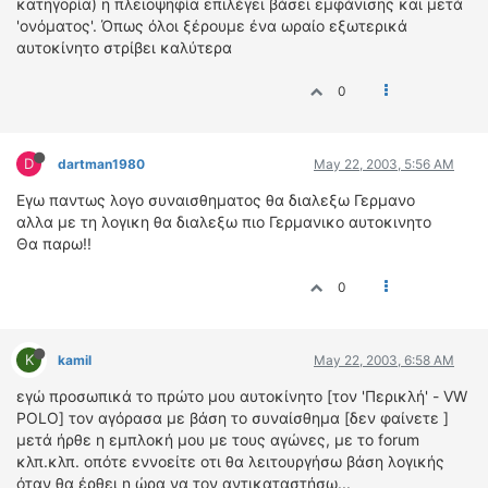
κατηγορία) η πλειοψηφία επιλέγει βάσει εμφάνισης και μετά
'ονόματος'. Όπως όλοι ξέρουμε ένα ωραίο εξωτερικά
αυτοκίνητο στρίβει καλύτερα
0
D
dartman1980
May 22, 2003, 5:56 AM
Εγω παντως λογο συναισθηματος θα διαλεξω Γερμανο
αλλα με τη λογικη θα διαλεξω πιο Γερμανικο αυτοκινητο
Θα παρω!!
0
K
kamil
May 22, 2003, 6:58 AM
εγώ προσωπικά το πρώτο μου αυτοκίνητο [τον 'Περικλή' - VW
POLO] τον αγόρασα με βάση το συναίσθημα [δεν φαίνετε ]
μετά ήρθε η εμπλοκή μου με τους αγώνες, με το forum
κλπ.κλπ. οπότε εννοείτε οτι θα λειτουργήσω βάση λογικής
όταν θα έρθει η ώρα να τον αντικαταστήσω...