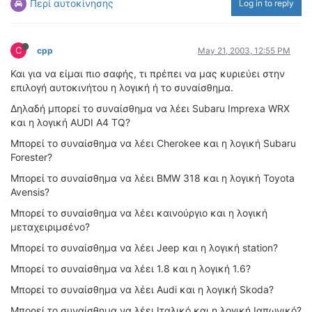
Περί αυτοκίνησης
Log in to reply
ΟΔΟΙΠΟΡΙΚΑ
VIDEO
C
cpp
May 21, 2003, 12:55 PM
4TTV
ΝΕΑ ΜΟΝΤΕΛΑ
Και για να είμαι πιο σαφής, τι πρέπει να μας κυριεύει στην
επιλογή αυτοκινήτου η λογική ή το συναίσθημα.
ΑΓΩΝΕΣ
Δηλαδή μπορεί το συναίσθημα να λέει Subaru Imprexa WRX
CANDID CAMERA
και η λογική AUDI A4 TQ?
ΤΕΧΝΟΛΟΓΙΑ
Mπορεί το συναίσθημα να λέει Cherokee και η λογική Subaru
Forester?
ΕΙΔΗΣΕΙΣ – ΠΑΡΟΥΣΙΑΣΕΙΣ
ΛΕΞΙΚΟ
Mπορεί το συναίσθημα να λέει BMW 318 και η λογική Toyota
Avensis?
ΠΕΡΙΒΑΛΛΟΝ
Mπορεί το συναίσθημα να λέει καινούργιο και η λογική
ΔΟΚΙΜΕΣ – ΠΑΡΟΥΣΙΑΣΕΙΣ
μεταχειριμσένο?
ΕΙΔΗΣΕΙΣ
Mπορεί το συναίσθημα να λέει Jeep και η λογική station?
Mπορεί το συναίσθημα να λέει 1.8 και η λογική 1.6?
ΑΓΩΝΕΣ
Mπορεί το συναίσθημα να λέει Audi και η λογική Skoda?
FORMULA 1
WRC
Mπορεί το συναίσθημα να λέει Ιταλικό και η λογική Ιαπωνικό?