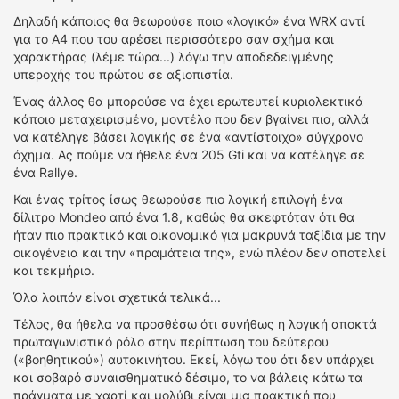
Δηλαδή κάποιος θα θεωρούσε ποιο «λογικό» ένα WRX αντί
για το Α4 που του αρέσει περισσότερο σαν σχήμα και
χαρακτήρας (λέμε τώρα...) λόγω την αποδεδειγμένης
υπεροχής του πρώτου σε αξιοπιστία.
Ένας άλλος θα μπορούσε να έχει ερωτευτεί κυριολεκτικά
κάποιο μεταχειρισμένο, μοντέλο που δεν βγαίνει πια, αλλά
να κατέληγε βάσει λογικής σε ένα «αντίστοιχο» σύγχρονο
όχημα. Ας πούμε να ήθελε ένα 205 Gti και να κατέληγε σε
ένα Rallye.
Και ένας τρίτος ίσως θεωρούσε πιο λογική επιλογή ένα
δίλιτρο Mondeo από ένα 1.8, καθώς θα σκεφτόταν ότι θα
ήταν πιο πρακτικό και οικονομικό για μακρυνά ταξίδια με την
οικογένεια και την «πραμάτεια της», ενώ πλέον δεν αποτελεί
και τεκμήριο.
Όλα λοιπόν είναι σχετικά τελικά...
Τέλος, θα ήθελα να προσθέσω ότι συνήθως η λογική αποκτά
πρωταγωνιστικό ρόλο στην περίπτωση του δεύτερου
(«βοηθητικού») αυτοκινήτου. Εκεί, λόγω του ότι δεν υπάρχει
και σοβαρό συναισθηματικό δέσιμο, το να βάλεις κάτω τα
πράγματα με χαρτί και μολύβι είναι μια πρακτική που