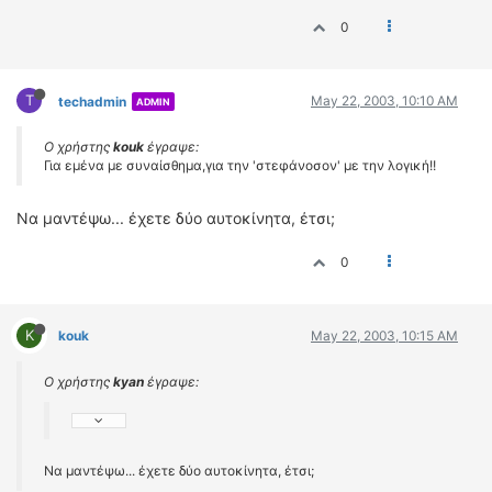
0
T
May 22, 2003, 10:10 AM
techadmin
ADMIN
Ο χρήστης
kouk
έγραψε:
Για εμένα με συναίσθημα,για την 'στεφάνοσον' με την λογική!!
Να μαντέψω... έχετε δύο αυτοκίνητα, έτσι;
0
K
kouk
May 22, 2003, 10:15 AM
Ο χρήστης
kyan
έγραψε:
Να μαντέψω... έχετε δύο αυτοκίνητα, έτσι;