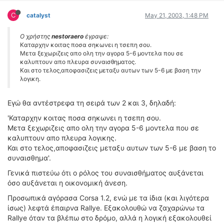
C
catalyst
May 21, 2003, 1:48 PM
Ο χρήστης
nestoraero
έγραψε:
Καταρχην κοιτας ποσα σηκωνει η τσεπη σου.
Μετα ξεχωριζεις απο ολη την αγορα 5-6 μοντελα που σε
καλυπτουν απο πλευρα συναισθηματος.
Και στο τελος,αποφασιζεις μεταξυ αυτων των 5-6 με βαση την
λογικη.
Εγώ θα αντέστρεφα τη σειρά των 2 και 3, δηλαδή:
'Καταρχην κοιτας ποσα σηκωνει η τσεπη σου.
Μετα ξεχωριζεις απο ολη την αγορα 5-6 μοντελα που σε
καλυπτουν απο πλευρα λογικης.
Και στο τελος,αποφασιζεις μεταξυ αυτων των 5-6 με βαση το
συναισθημα'.
Γενικά πιστεύω ότι ο ρόλος του συναισθήματος αυξάνεται
όσο αυξάνεται η οικονομική άνεση.
Προσωπικά αγόρασα Corsa 1.2, ενώ με τα ίδια (και λιγότερα
ίσως) λεφτά έπαιρνα Rallye. Εξακολουθώ να ζαχαρώνω τα
Rallye όταν τα βλέπω στο δρόμο, αλλά η λογική εξακολουθεί