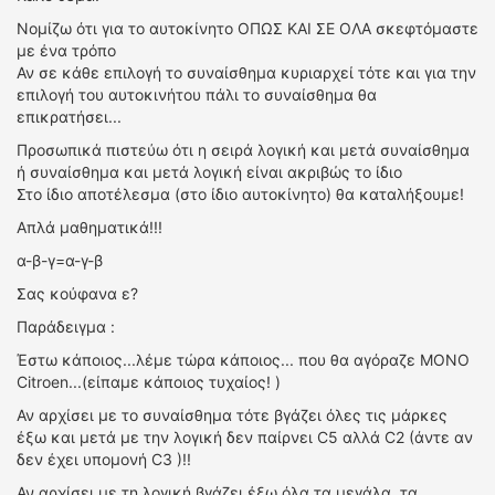
Νομίζω ότι για το αυτοκίνητο ΟΠΩΣ ΚΑΙ ΣΕ ΟΛΑ σκεφτόμαστε
με ένα τρόπο
Αν σε κάθε επιλογή το συναίσθημα κυριαρχεί τότε και για την
επιλογή του αυτοκινήτου πάλι το συναίσθημα θα
επικρατήσει...
Προσωπικά πιστεύω ότι η σειρά λογική και μετά συναίσθημα
ή συναίσθημα και μετά λογική είναι ακριβώς το ίδιο
Στο ίδιο αποτέλεσμα (στο ίδιο αυτοκίνητο) θα καταλήξουμε!
Απλά μαθηματικά!!!
α-β-γ=α-γ-β
Σας κούφανα ε?
Παράδειγμα :
Έστω κάποιος...λέμε τώρα κάποιος... που θα αγόραζε ΜΟΝΟ
Citroen...(είπαμε κάποιος τυχαίος! )
Αν αρχίσει με το συναίσθημα τότε βγάζει όλες τις μάρκες
έξω και μετά με την λογική δεν παίρνει C5 αλλά C2 (άντε αν
δεν έχει υπομονή C3 )!!
Αν αρχίσει με τη λογική βγάζει έξω όλα τα μεγάλα, τα