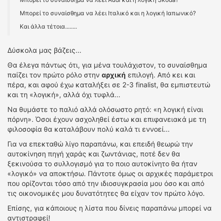
Mπορεί το συναίσθημα να λέει Ιταλικό και η λογική Ιαπωνικό?
Και άλλα τέτοια........
Δύσκολα μας βάζεις...
Θα έλεγα πάντως ότι, για μένα τουλάχιστον, το συναίσθημα
παίζει τον πρώτο ρόλο στην
αρχική
επιλογή. Από κει και
πέρα, και αφού έχω καταλήξει σε 2-3 finalist, θα εμπιστευτώ
και τη «λογική», αλλά όχι τυφλά...
Να θυμάστε το παλιό αλλά ολόσωστο ρητό: «η λογική είναι
πόρνη». Όσοι έχουν ασχοληθεί έστω και επιφανειακά με τη
φιλοσοφία θα καταλάβουν πολύ καλά τι εννοεί...
Για να επεκταθώ λίγο παραπάνω, και επειδή θεωρώ την
αυτοκίνηση πηγή χαράς και ζωντάνιας, ποτέ δεν θα
ξεκινούσα το συλλογισμό για το ποιο αυτοκίνητο θα ήταν
«λογικό» να αποκτήσω. Πάντοτε όμως οι αρχικές παράμετροι
που ορίζονται τόσο από την ιδιοσυγκρασία μου όσο και από
τις οικονομικές μου δυνατότητες θα είχαν τον πρώτο λόγο.
Επίσης, για κάποιους η λίστα που δίνεις παραπάνω μπορεί να
αντιστραφεί!