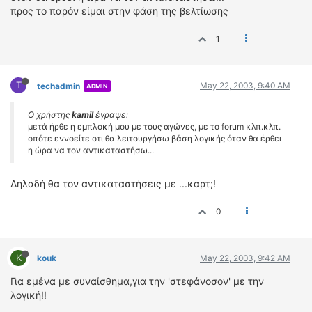
προς το παρόν είμαι στην φάση της βελτίωσης
1
T
May 22, 2003, 9:40 AM
techadmin
ADMIN
Ο χρήστης
kamil
έγραψε:
μετά ήρθε η εμπλοκή μου με τους αγώνες, με το forum κλπ.κλπ.
οπότε εννοείτε οτι θα λειτουργήσω βάση λογικής όταν θα έρθει
η ώρα να τον αντικαταστήσω...
Δηλαδή θα τον αντικαταστήσεις με ...καρτ;!
0
K
kouk
May 22, 2003, 9:42 AM
Για εμένα με συναίσθημα,για την 'στεφάνοσον' με την
λογική!!