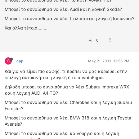
ΟΔΗΓΟΥΜΕ
Mπορεί το συναίσθημα να λέει Audi και η λογική Skoda?
ΕΠΙΚΑΙΡΟΤΗΤΑ
Mπορεί το συναίσθημα να λέει Ιταλικό και η λογική Ιαπωνικό?
ΑΓΩΝΕΣ
CLASSIC
Και άλλα τέτοια........
0
ΑΡΧΕΙΟ ΤΕΥΧΩΝ
C
cpp
May 21, 2003, 12:55 PM
Και για να είμαι πιο σαφής, τι πρέπει να μας κυριεύει στην
επιλογή αυτοκινήτου η λογική ή το συναίσθημα.
Δηλαδή μπορεί το συναίσθημα να λέει Subaru Imprexa WRX
και η λογική AUDI A4 TQ?
Mπορεί το συναίσθημα να λέει Cherokee και η λογική Subaru
Forester?
Mπορεί το συναίσθημα να λέει BMW 318 και η λογική Toyota
Avensis?
Mπορεί το συναίσθημα να λέει καινούργιο και η λογική