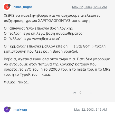
N
nikos_bugsr
May 22, 2003, 12:24 AM
ΧΩΡΙΣ να παρεξηγηθουμε και να αρχισουμε ατελειωτες
συζητησεις, γραφω ΧΑΡΙΤΟΛΟΓΩΝΤΑΣ μια αποψη:
Ο 'Ιαπωνας': 'εγω επιλεγω βαση λογικης
Ο 'Ιταλος': 'εγω επιλεγω βαση συναισθηματος'
Ο 'Γαλλος': 'εγω γεννηθηκα ετσι'
O 'Γερμανος' επιλεγει μαλλον επειδη ... 'ειναι Golf' (=τυφλη
εμπιστοσυνη που λεει και η Βισση νομιζω).
Βεβαια, σχετικα ειναι ολα αυτα τωρα πια. Γιατι δεν μπορουμε
να ενταξουμε στον 'Ιαπωνα της λογικης' καποιον που
χαιρεται το EVO του, ή το S2000 του, ή το miata του, ή το MR2
του, ή το TypeR του... κ.ο.κ.
Φιλικα, Νικος.
0
M
markvag
May 22, 2003, 5:15 AM