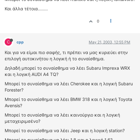
ΔΙΕΘΝΕΙΣ ΑΓΩΝΕΣ
Και άλλα τέτοια........
ΕΛΛΗΝΙΚΟΙ ΑΓΩΝΕΣ
0
ΤΙΜΕΣ
C
4T CLASSIC
cpp
May 21, 2003, 12:55 PM
ΜΟΝΤΕΛΑ
Και για να είμαι πιο σαφής, τι πρέπει να μας κυριεύει στην
επιλογή αυτοκινήτου η λογική ή το συναίσθημα.
ΚΑΤΑΣΚΕΥΑΣΤΕΣ
ΠΡΟΣΩΠΙΚΟΤΗΤΕΣ
Δηλαδή μπορεί το συναίσθημα να λέει Subaru Imprexa WRX
και η λογική AUDI A4 TQ?
ΑΓΩΝΙΣΤΙΚΑ ΑΥΤΟΚΙΝΗΤΑ
ΑΓΩΝΕΣ/ΔΙΟΡΓΑΝΩΣΕΙΣ
Mπορεί το συναίσθημα να λέει Cherokee και η λογική Subaru
Forester?
ΑΓΟΡΑ
Mπορεί το συναίσθημα να λέει BMW 318 και η λογική Toyota
ΠΩΛΗΣΕΙΣ
Avensis?
ΠΡΟΣΦΟΡΕΣ
Mπορεί το συναίσθημα να λέει καινούργιο και η λογική
μεταχειριμσένο?
ΜΕΤΑΧΕΙΡΙΣΜΕΝΑ
Mπορεί το συναίσθημα να λέει Jeep και η λογική station?
2ΤΡΟΧΟΙ
Mπορεί το συναίσθημα να λέει 1.8 και η λογική 1.6?