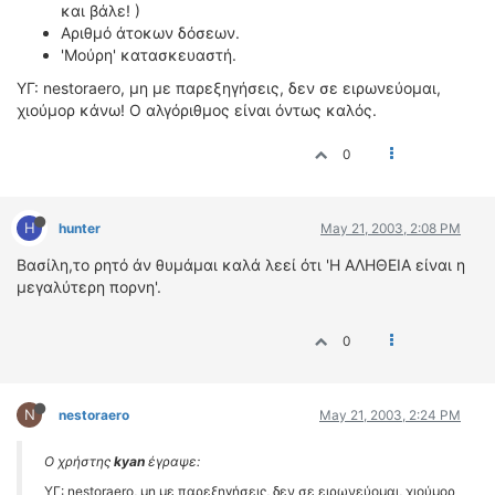
και βάλε! )
Αριθμό άτοκων δόσεων.
'Μούρη' κατασκευαστή.
ΥΓ: nestoraero, μη με παρεξηγήσεις, δεν σε ειρωνεύομαι,
χιούμορ κάνω! Ο αλγόριθμος είναι όντως καλός.
0
H
hunter
May 21, 2003, 2:08 PM
Βασίλη,το ρητό άν θυμάμαι καλά λεεί ότι 'Η ΑΛΗΘΕΙΑ είναι η
μεγαλύτερη πορνη'.
0
N
nestoraero
May 21, 2003, 2:24 PM
Ο χρήστης
kyan
έγραψε:
ΥΓ: nestoraero, μη με παρεξηγήσεις, δεν σε ειρωνεύομαι, χιούμορ