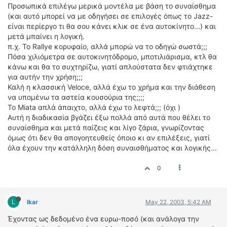
Προσωπικά επιλέγω μερικά μοντέλα με βάση το συναίσθημα
(και αυτό μπορεί να με οδηγήσει σε επιλογές όπως το Jazz-
είναι περίεργο τι θα σου κάνει κλικ σε ένα αυτοκίνητο...) και
μετά μπαίνει η λογική.
π.χ. Το Rallye κορυφαίο, αλλά μπορώ να το οδηγώ σωστά;;;
Πόσα χιλιόμετρα σε αυτοκινητόδρομο, μποτιλιάρισμα, κτλ θα
κάνω και θα το συχτηρίζω, γιατί απλούστατα δεν φτιάχτηκε
για αυτήν την χρήση;;;
Καλή η κλασσική Veloce, αλλά έχω το χρήμα και την διάθεση
να υπομένω τα αστεία κουσούρια της;;;;
Το Miata απλά άπαιχτο, αλλά έχω το λεφτά;;; (όχι )
Αυτή η διαδικασία βγάζει έξω πολλά από αυτά που θέλει το
συναίσθημα και μετά παίζεις και λίγο ζάρια, γνωρίζοντας
όμως ότι δεν θα απογοητευθείς όποιο κι αν επιλέξεις, γιατί
όλα έχουν την κατάλληλη δόση συναισθήματος και λογικής...
0
L
lkar
May 22, 2003, 5:42 AM
Έχοντας ως δεδομένο ένα ευρω-ποσό (και ανάλογα την